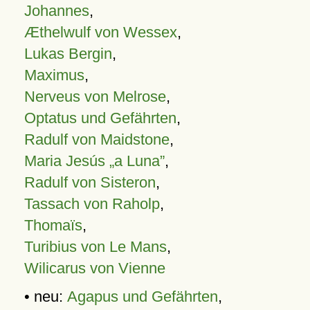
Johannes
,
Æthelwulf von Wessex
,
Lukas Bergin
,
Maximus
,
Nerveus von Melrose
,
Optatus und Gefährten
,
Radulf von Maidstone
,
Maria Jesús „a Luna”
,
Radulf von Sisteron
,
Tassach von Raholp
,
Thomaïs
,
Turibius von Le Mans
,
Wilicarus von Vienne
• neu:
Agapus und Gefährten
,