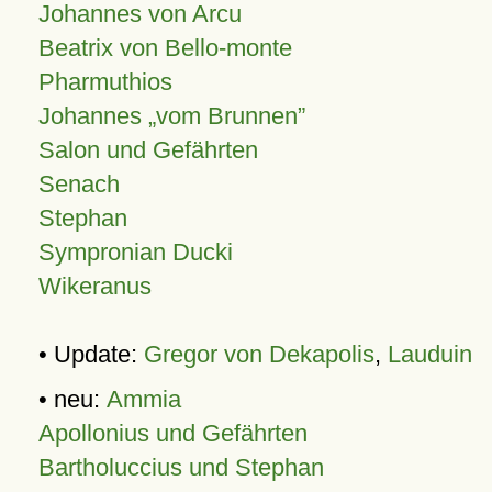
Johannes von Arcu
Beatrix von Bello-monte
Pharmuthios
Johannes
vom Brunnen
Salon und Gefährten
Senach
Stephan
Sympronian Ducki
Wikeranus
• Update:
Gregor von Dekapolis
,
Lauduin
• neu:
Ammia
Apollonius und Gefährten
Bartholuccius und Stephan