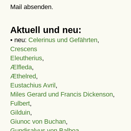
Mail absenden.
Aktuell und neu:
• neu:
Celerinus und Gefährten
,
Crescens
Eleutherius
,
Ælfleda
,
Æthelred
,
Eustachius Avril
,
Miles Gerard und Francis Dickenson
,
Fulbert
,
Gilduin
,
Giunoc von Buchan
,
Gundisalvus von Balboa
,