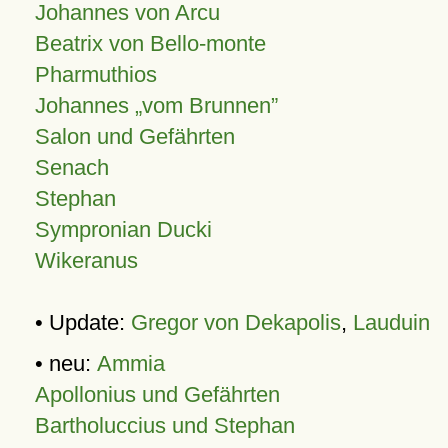
Johannes von Arcu
Beatrix von Bello-monte
Pharmuthios
Johannes
vom Brunnen
Salon und Gefährten
Senach
Stephan
Sympronian Ducki
Wikeranus
• Update:
Gregor von Dekapolis
,
Lauduin
• neu:
Ammia
Apollonius und Gefährten
Bartholuccius und Stephan