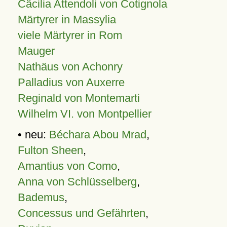
Cäcilia Attendoli von Cotignola
Märtyrer in Massylia
viele Märtyrer in Rom
Mauger
Nathäus von Achonry
Palladius von Auxerre
Reginald von Montemarti
Wilhelm VI. von Montpellier
• neu:
Béchara Abou Mrad
,
Fulton Sheen
,
Amantius von Como
,
Anna von Schlüsselberg
,
Bademus
,
Concessus und Gefährten
,