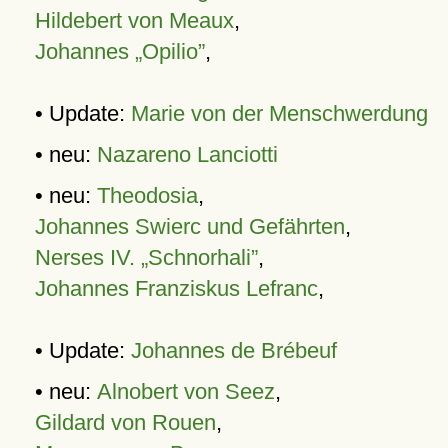
Hildebert von Meaux
,
Johannes „Opilio”
,
• Update:
Marie von der Menschwerdung
• neu:
Nazareno Lanciotti
• neu:
Theodosia
,
Johannes Swierc und Gefährten
,
Nerses IV. „Schnorhali”
,
Johannes Franziskus Lefranc
,
• Update:
Johannes de Brébeuf
• neu:
Alnobert von Seez
,
Gildard von Rouen
,