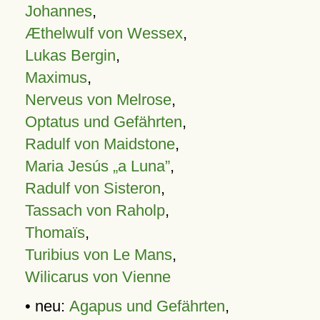
Johannes
,
Æthelwulf von Wessex
,
Lukas Bergin
,
Maximus
,
Nerveus von Melrose
,
Optatus und Gefährten
,
Radulf von Maidstone
,
Maria Jesús „a Luna”
,
Radulf von Sisteron
,
Tassach von Raholp
,
Thomaïs
,
Turibius von Le Mans
,
Wilicarus von Vienne
• neu:
Agapus und Gefährten
,