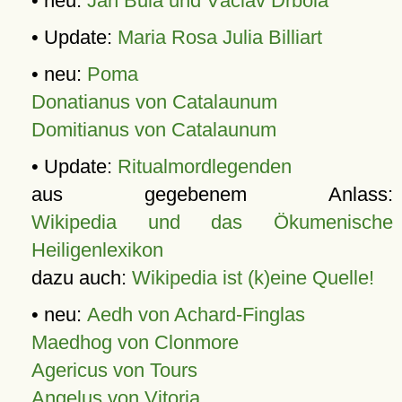
• neu:
Jan Bula und Václav Drbola
• Update:
Maria Rosa Julia Billiart
• neu:
Poma
Donatianus von Catalaunum
Domitianus von Catalaunum
• Update:
Ritualmordlegenden
aus gegebenem Anlass:
Wikipedia und das Ökumenische
Heiligenlexikon
dazu auch:
Wikipedia ist (k)eine Quelle!
• neu:
Aedh von Achard-Finglas
Maedhog von Clonmore
Agericus von Tours
Angelus von Vitoria