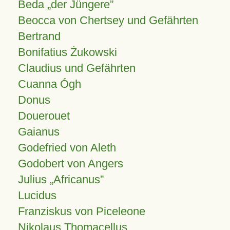
Beda „der Jüngere”
Beocca von Chertsey und Gefährten
Bertrand
Bonifatius Żukowski
Claudius und Gefährten
Cuanna Ógh
Donus
Douerouet
Gaianus
Godefried von Aleth
Godobert von Angers
Julius
Africanus
Lucidus
Franziskus von Piceleone
Nikolaus Thomacellus