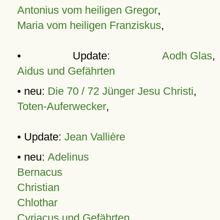
Antonius vom heiligen Gregor
,
Maria vom heiligen Franziskus
,
• Update:
Aodh Glas
,
Aidus und Gefährten
• neu:
Die 70 / 72 Jünger Jesu Christi
,
Toten-Auferwecker
,
• Update:
Jean Vallière
• neu:
Adelinus
Bernacus
Christian
Chlothar
Cyriacus und Gefährten