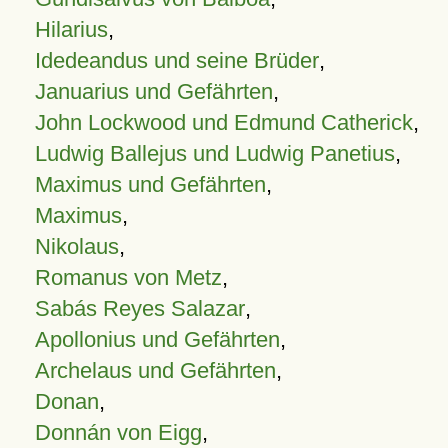
Hilarius
,
Idedeandus und seine Brüder
,
Januarius und Gefährten
,
John Lockwood und Edmund Catherick
,
Ludwig Ballejus und Ludwig Panetius
,
Maximus und Gefährten
,
Maximus
,
Nikolaus
,
Romanus von Metz
,
Sabás Reyes Salazar
,
Apollonius und Gefährten
,
Archelaus und Gefährten
,
Donan
,
Donnán von Eigg
,