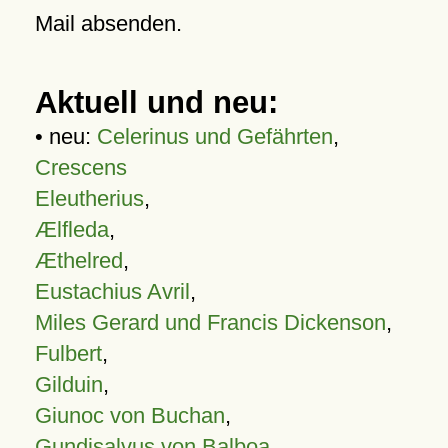
Mail absenden.
Aktuell und neu:
• neu:
Celerinus und Gefährten
,
Crescens
Eleutherius
,
Ælfleda
,
Æthelred
,
Eustachius Avril
,
Miles Gerard und Francis Dickenson
,
Fulbert
,
Gilduin
,
Giunoc von Buchan
,
Gundisalvus von Balboa
,