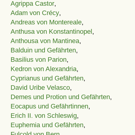
Agrippa Castor
,
Adam von Crécy
,
Andreas von Montereale
,
Anthusa von Konstantinopel
,
Anthousa von Mantinea
,
Balduin und Gefährten
,
Basilius von Parion
,
Kedron von Alexandria
,
Cyprianus und Gefährten
,
David Uribe Velasco
,
Demes und Protion und Gefährten
,
Eocapus und Gefährtinnen
,
Erich II. von Schleswig
,
Euphemia und Gefährten
,
Fulcold von Bern
,