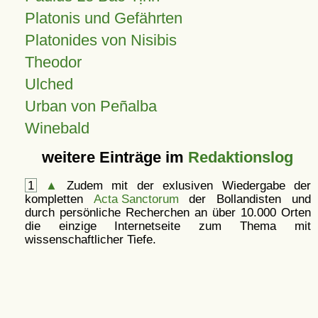
Platonis und Gefährten
Platonides von Nisibis
Theodor
Ulched
Urban von Peñalba
Winebald
weitere Einträge im
Redaktionslog
1
▲
Zudem mit der exlusiven Wiedergabe der
kompletten
Acta Sanctorum
der Bollandisten und
durch persönliche Recherchen an über 10.000 Orten
die einzige Internetseite zum Thema mit
wissenschaftlicher Tiefe.