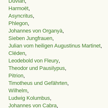
Duvian
,
Harmoët
,
Asyncritus
,
Phlegon
,
Johannes von Organyà
,
Sieben Jungfrauen
,
Julian vom heiligen Augustinus Martinet
,
Cléden
,
Leodebold von Fleury
,
Theodor und Pausilypus
,
Pitrion
,
Timotheus und Gefährten
,
Wilhelm
,
Ludwig Kolumbus
,
Johannes von Cabra
,