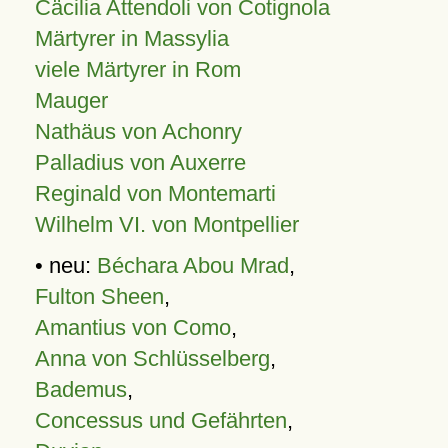
Cäcilia Attendoli von Cotignola
Märtyrer in Massylia
viele Märtyrer in Rom
Mauger
Nathäus von Achonry
Palladius von Auxerre
Reginald von Montemarti
Wilhelm VI. von Montpellier
• neu:
Béchara Abou Mrad
,
Fulton Sheen
,
Amantius von Como
,
Anna von Schlüsselberg
,
Bademus
,
Concessus und Gefährten
,