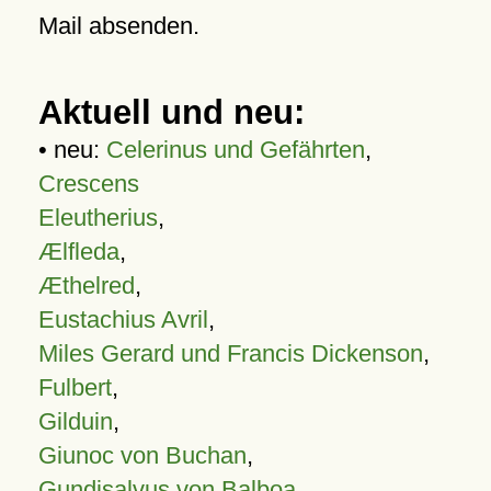
Mail absenden.
Aktuell und neu:
• neu:
Celerinus und Gefährten
,
Crescens
Eleutherius
,
Ælfleda
,
Æthelred
,
Eustachius Avril
,
Miles Gerard und Francis Dickenson
,
Fulbert
,
Gilduin
,
Giunoc von Buchan
,
Gundisalvus von Balboa
,