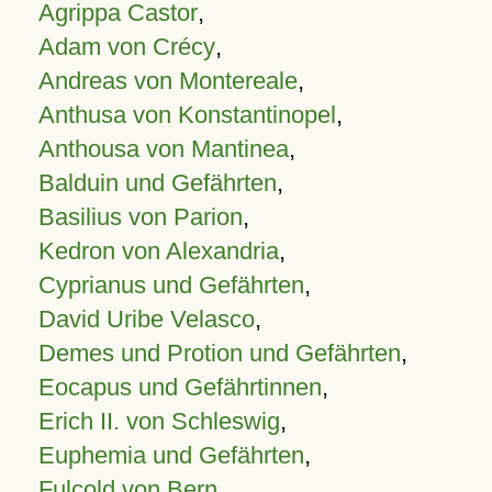
Agrippa Castor
,
Adam von Crécy
,
Andreas von Montereale
,
Anthusa von Konstantinopel
,
Anthousa von Mantinea
,
Balduin und Gefährten
,
Basilius von Parion
,
Kedron von Alexandria
,
Cyprianus und Gefährten
,
David Uribe Velasco
,
Demes und Protion und Gefährten
,
Eocapus und Gefährtinnen
,
Erich II. von Schleswig
,
Euphemia und Gefährten
,
Fulcold von Bern
,