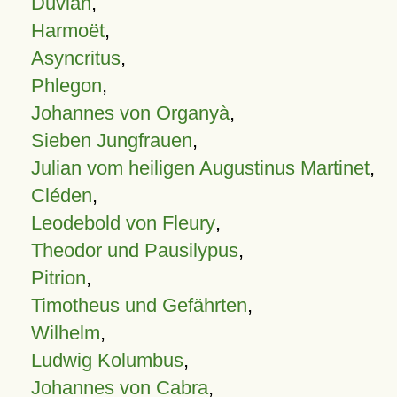
Duvian
,
Harmoët
,
Asyncritus
,
Phlegon
,
Johannes von Organyà
,
Sieben Jungfrauen
,
Julian vom heiligen Augustinus Martinet
,
Cléden
,
Leodebold von Fleury
,
Theodor und Pausilypus
,
Pitrion
,
Timotheus und Gefährten
,
Wilhelm
,
Ludwig Kolumbus
,
Johannes von Cabra
,