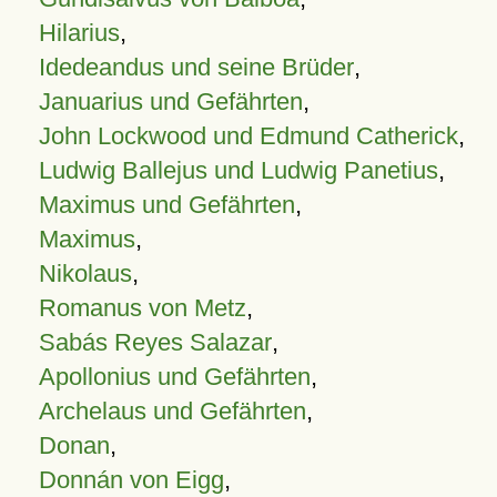
Hilarius
,
Idedeandus und seine Brüder
,
Januarius und Gefährten
,
John Lockwood und Edmund Catherick
,
Ludwig Ballejus und Ludwig Panetius
,
Maximus und Gefährten
,
Maximus
,
Nikolaus
,
Romanus von Metz
,
Sabás Reyes Salazar
,
Apollonius und Gefährten
,
Archelaus und Gefährten
,
Donan
,
Donnán von Eigg
,