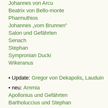
Johannes von Arcu
Beatrix von Bello-monte
Pharmuthios
Johannes
vom Brunnen
Salon und Gefährten
Senach
Stephan
Sympronian Ducki
Wikeranus
• Update:
Gregor von Dekapolis
,
Lauduin
• neu:
Ammia
Apollonius und Gefährten
Bartholuccius und Stephan