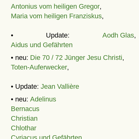
Antonius vom heiligen Gregor
,
Maria vom heiligen Franziskus
,
• Update:
Aodh Glas
,
Aidus und Gefährten
• neu:
Die 70 / 72 Jünger Jesu Christi
,
Toten-Auferwecker
,
• Update:
Jean Vallière
• neu:
Adelinus
Bernacus
Christian
Chlothar
Cyriacus und Gefährten