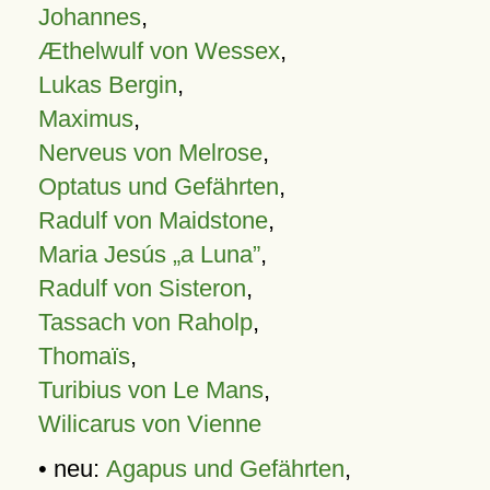
Johannes
,
Æthelwulf von Wessex
,
Lukas Bergin
,
Maximus
,
Nerveus von Melrose
,
Optatus und Gefährten
,
Radulf von Maidstone
,
Maria Jesús „a Luna”
,
Radulf von Sisteron
,
Tassach von Raholp
,
Thomaïs
,
Turibius von Le Mans
,
Wilicarus von Vienne
• neu:
Agapus und Gefährten
,