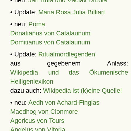
• neu:
Jan Bula und Václav Drbola
• Update:
Maria Rosa Julia Billiart
• neu:
Poma
Donatianus von Catalaunum
Domitianus von Catalaunum
• Update:
Ritualmordlegenden
aus gegebenem Anlass:
Wikipedia und das Ökumenische
Heiligenlexikon
dazu auch:
Wikipedia ist (k)eine Quelle!
• neu:
Aedh von Achard-Finglas
Maedhog von Clonmore
Agericus von Tours
Angelus von Vitoria