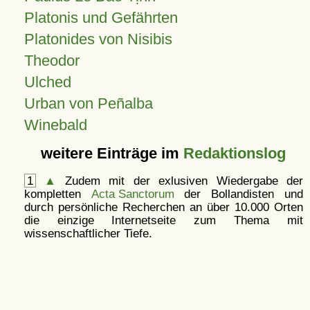
Platonis und Gefährten
Platonides von Nisibis
Theodor
Ulched
Urban von Peñalba
Winebald
weitere Einträge im
Redaktionslog
1
▲
Zudem mit der exlusiven Wiedergabe der
kompletten
Acta Sanctorum
der Bollandisten und
durch persönliche Recherchen an über 10.000 Orten
die einzige Internetseite zum Thema mit
wissenschaftlicher Tiefe.