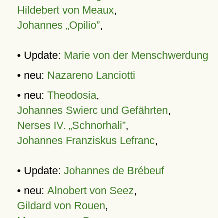
Hildebert von Meaux
,
Johannes „Opilio”
,
• Update:
Marie von der Menschwerdung
• neu:
Nazareno Lanciotti
• neu:
Theodosia
,
Johannes Swierc und Gefährten
,
Nerses IV. „Schnorhali”
,
Johannes Franziskus Lefranc
,
• Update:
Johannes de Brébeuf
• neu:
Alnobert von Seez
,
Gildard von Rouen
,