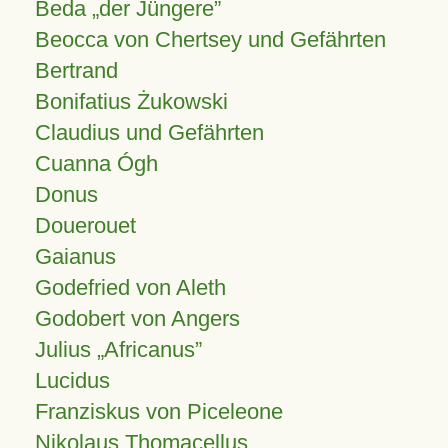
Beda „der Jüngere”
Beocca von Chertsey und Gefährten
Bertrand
Bonifatius Żukowski
Claudius und Gefährten
Cuanna Ógh
Donus
Douerouet
Gaianus
Godefried von Aleth
Godobert von Angers
Julius
Africanus
Lucidus
Franziskus von Piceleone
Nikolaus Thomacellus