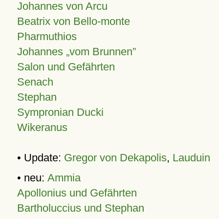
Johannes von Arcu
Beatrix von Bello-monte
Pharmuthios
Johannes
vom Brunnen
Salon und Gefährten
Senach
Stephan
Sympronian Ducki
Wikeranus
• Update:
Gregor von Dekapolis
,
Lauduin
• neu:
Ammia
Apollonius und Gefährten
Bartholuccius und Stephan