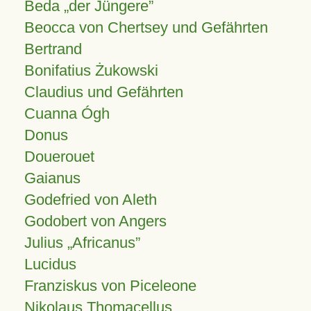
Beda „der Jüngere”
Beocca von Chertsey und Gefährten
Bertrand
Bonifatius Żukowski
Claudius und Gefährten
Cuanna Ógh
Donus
Douerouet
Gaianus
Godefried von Aleth
Godobert von Angers
Julius
Africanus
Lucidus
Franziskus von Piceleone
Nikolaus Thomacellus