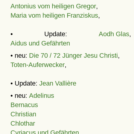
Antonius vom heiligen Gregor
,
Maria vom heiligen Franziskus
,
• Update:
Aodh Glas
,
Aidus und Gefährten
• neu:
Die 70 / 72 Jünger Jesu Christi
,
Toten-Auferwecker
,
• Update:
Jean Vallière
• neu:
Adelinus
Bernacus
Christian
Chlothar
Cyriacus und Gefährten