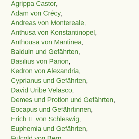
Agrippa Castor
,
Adam von Crécy
,
Andreas von Montereale
,
Anthusa von Konstantinopel
,
Anthousa von Mantinea
,
Balduin und Gefährten
,
Basilius von Parion
,
Kedron von Alexandria
,
Cyprianus und Gefährten
,
David Uribe Velasco
,
Demes und Protion und Gefährten
,
Eocapus und Gefährtinnen
,
Erich II. von Schleswig
,
Euphemia und Gefährten
,
Fulcold von Bern
,