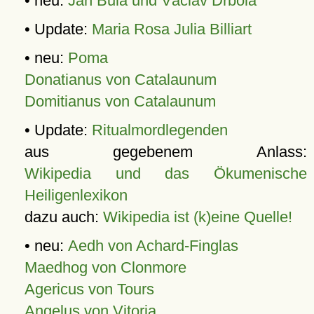
• neu:
Jan Bula und Václav Drbola
• Update:
Maria Rosa Julia Billiart
• neu:
Poma
Donatianus von Catalaunum
Domitianus von Catalaunum
• Update:
Ritualmordlegenden
aus gegebenem Anlass:
Wikipedia und das Ökumenische
Heiligenlexikon
dazu auch:
Wikipedia ist (k)eine Quelle!
• neu:
Aedh von Achard-Finglas
Maedhog von Clonmore
Agericus von Tours
Angelus von Vitoria