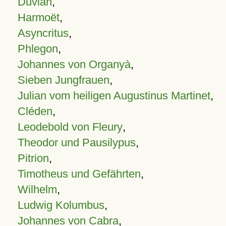
Duvian
,
Harmoët
,
Asyncritus
,
Phlegon
,
Johannes von Organyà
,
Sieben Jungfrauen
,
Julian vom heiligen Augustinus Martinet
,
Cléden
,
Leodebold von Fleury
,
Theodor und Pausilypus
,
Pitrion
,
Timotheus und Gefährten
,
Wilhelm
,
Ludwig Kolumbus
,
Johannes von Cabra
,