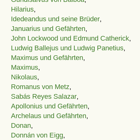
Hilarius
,
Idedeandus und seine Brüder
,
Januarius und Gefährten
,
John Lockwood und Edmund Catherick
,
Ludwig Ballejus und Ludwig Panetius
,
Maximus und Gefährten
,
Maximus
,
Nikolaus
,
Romanus von Metz
,
Sabás Reyes Salazar
,
Apollonius und Gefährten
,
Archelaus und Gefährten
,
Donan
,
Donnán von Eigg
,