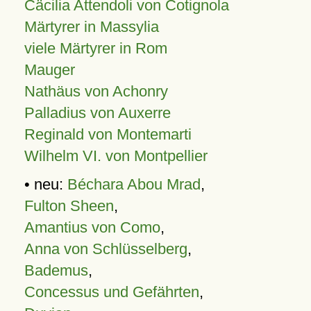
Cäcilia Attendoli von Cotignola
Märtyrer in Massylia
viele Märtyrer in Rom
Mauger
Nathäus von Achonry
Palladius von Auxerre
Reginald von Montemarti
Wilhelm VI. von Montpellier
• neu:
Béchara Abou Mrad
,
Fulton Sheen
,
Amantius von Como
,
Anna von Schlüsselberg
,
Bademus
,
Concessus und Gefährten
,