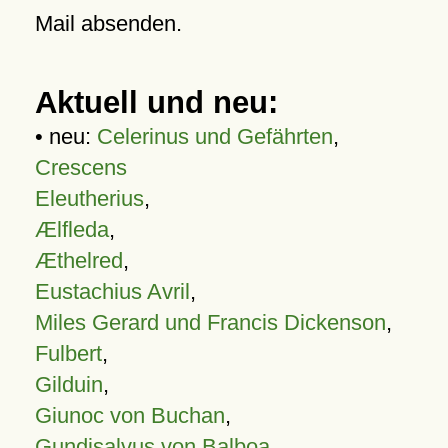
Mail absenden.
Aktuell und neu:
• neu:
Celerinus und Gefährten
,
Crescens
Eleutherius
,
Ælfleda
,
Æthelred
,
Eustachius Avril
,
Miles Gerard und Francis Dickenson
,
Fulbert
,
Gilduin
,
Giunoc von Buchan
,
Gundisalvus von Balboa
,