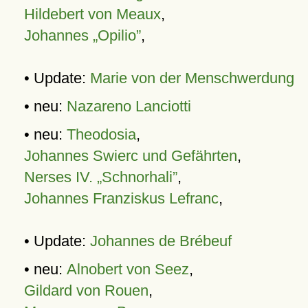
Hildebert von Meaux
,
Johannes „Opilio”
,
• Update:
Marie von der Menschwerdung
• neu:
Nazareno Lanciotti
• neu:
Theodosia
,
Johannes Swierc und Gefährten
,
Nerses IV. „Schnorhali”
,
Johannes Franziskus Lefranc
,
• Update:
Johannes de Brébeuf
• neu:
Alnobert von Seez
,
Gildard von Rouen
,