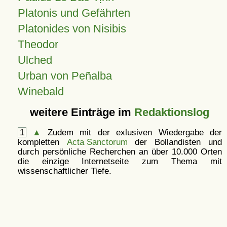
Platonis und Gefährten
Platonides von Nisibis
Theodor
Ulched
Urban von Peñalba
Winebald
weitere Einträge im
Redaktionslog
1
▲
Zudem mit der exlusiven Wiedergabe der
kompletten
Acta Sanctorum
der Bollandisten und
durch persönliche Recherchen an über 10.000 Orten
die einzige Internetseite zum Thema mit
wissenschaftlicher Tiefe.