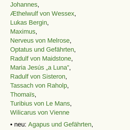
Johannes
,
Æthelwulf von Wessex
,
Lukas Bergin
,
Maximus
,
Nerveus von Melrose
,
Optatus und Gefährten
,
Radulf von Maidstone
,
Maria Jesús „a Luna”
,
Radulf von Sisteron
,
Tassach von Raholp
,
Thomaïs
,
Turibius von Le Mans
,
Wilicarus von Vienne
• neu:
Agapus und Gefährten
,