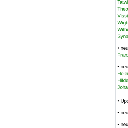
Tatw
Theo
Viss
Wigb
Wilh
Syna
• ne
Fran
• ne
Hele
Hild
Joha
• Up
• ne
• ne