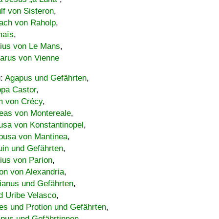
lf von Sisteron
,
ach von Raholp
,
maïs
,
bius von Le Mans
,
carus von Vienne
u:
Agapus und Gefährten
,
ppa Castor
,
 von Crécy
,
eas von Montereale
,
usa von Konstantinopel
,
ousa von Mantinea
,
uin und Gefährten
,
lius von Parion
,
on von Alexandria
,
ianus und Gefährten
,
d Uribe Velasco
,
s und Protion und Gefährten
,
pus und Gefährtinnen
,