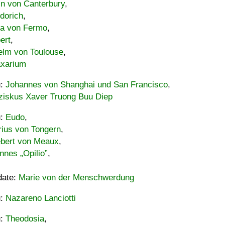
in von Canterbury
,
dorich
,
ia von Fermo
,
ert
,
elm von Toulouse
,
xarium
u:
Johannes von Shanghai und San Francisco
,
ziskus Xaver Truong Buu Diep
u:
Eudo
,
rius von Tongern
,
ebert von Meaux
,
nnes „Opilio”
,
date:
Marie von der Menschwerdung
u:
Nazareno Lanciotti
u:
Theodosia
,