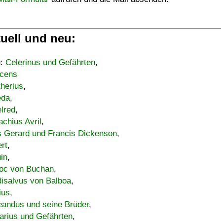
uell und neu:
u:
Celerinus und Gefährten
,
cens
therius
,
eda
,
lred
,
achius Avril
,
s Gerard und Francis Dickenson
,
ert
,
uin
,
oc von Buchan
,
isalvus von Balboa
,
ius
,
eandus und seine Brüder
,
arius und Gefährten
,