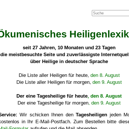
Ökumenisches Heiligenlexi
seit
27 Jahren, 10 Monaten und 23 Tagen
die meistbesuchte Seite und zuverlässigste Internetque
über Heilige in deutscher Sprache
Die Liste aller Heiligen für heute,
den 8. August
Die Liste aller Heiligen für morgen,
den 9. August
Der eine Tagesheilige für heute
, den 8. August
Der eine Tagesheilige für morgen
, den 9. August
Service:
Wir schicken Ihnen den
Tagesheiligen
jeden Mo
kostenlos in Ihr E-Mail-Postfach. Zum Bestellen bitte die
Mail-Formular
aufrufen und die Mail absenden.