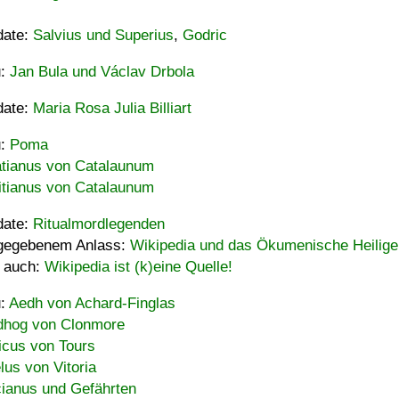
date:
Salvius und Superius
,
Godric
u:
Jan Bula und Václav Drbola
date:
Maria Rosa Julia Billiart
u:
Poma
tianus von Catalaunum
tianus von Catalaunum
date:
Ritualmordlegenden
gegebenem Anlass:
Wikipedia und das Ökumenische Heilige
 auch:
Wikipedia ist (k)eine Quelle!
u:
Aedh von Achard-Finglas
hog von Clonmore
icus von Tours
lus von Vitoria
ianus und Gefährten