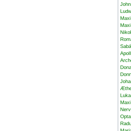
John
Ludw
Maxi
Max
Niko
Roma
Sabá
Apol
Arch
Don
Donn
Joha
Æthe
Luka
Max
Nerv
Opta
Radu
Mari