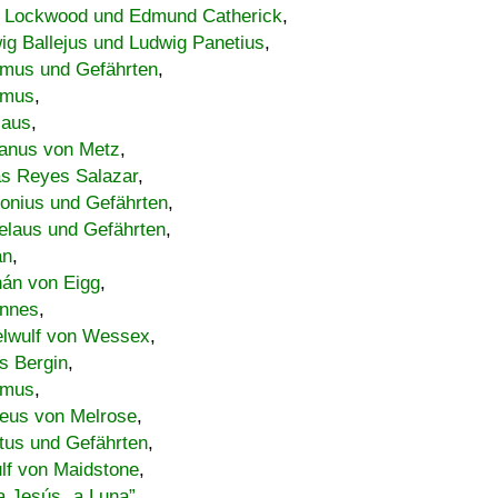
 Lockwood und Edmund Catherick
,
ig Ballejus und Ludwig Panetius
,
mus und Gefährten
,
imus
,
laus
,
nus von Metz
,
s Reyes Salazar
,
lonius und Gefährten
,
elaus und Gefährten
,
an
,
án von Eigg
,
nnes
,
lwulf von Wessex
,
s Bergin
,
imus
,
eus von Melrose
,
tus und Gefährten
,
lf von Maidstone
,
a Jesús „a Luna”
,