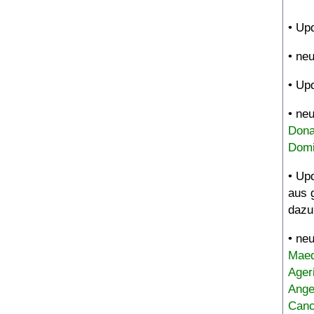
• Up
• ne
• Up
• ne
Dona
Domi
• Up
aus 
dazu
• ne
Maed
Ager
Ange
Canc