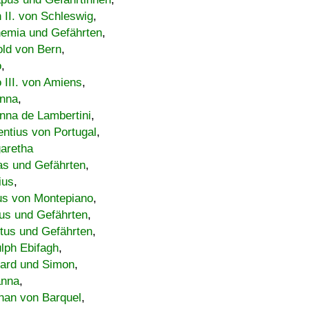
h II. von Schleswig
,
emia und Gefährten
,
old von Bern
,
o
,
 III. von Amiens
,
nna
,
nna de Lambertini
,
entius von Portugal
,
aretha
s und Gefährten
,
ius
,
us von Montepiano
,
us und Gefährten
,
tus und Gefährten
,
lph Ebifagh
,
ard und Simon
,
anna
,
han von Barquel
,