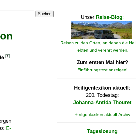
Suchen
Unser
Reise-Blog
:
kon
Reisen zu den Orten, an denen die Hei
lebten und verehrt werden.
lle
1
Zum ersten Mal hier?
Einführungstext anzeigen!
Heiligenlexikon aktuell:
200. Todestag:
Johanna-Antida Thouret
Heiligenlexikon aktuell-Archiv
rgen
ses
E-
Tageslosung