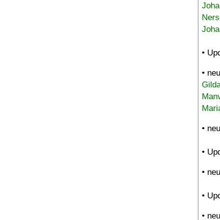
Joha
Ners
Joha
• Up
• ne
Gild
Manv
Mari
• ne
• Up
• ne
• Up
• ne