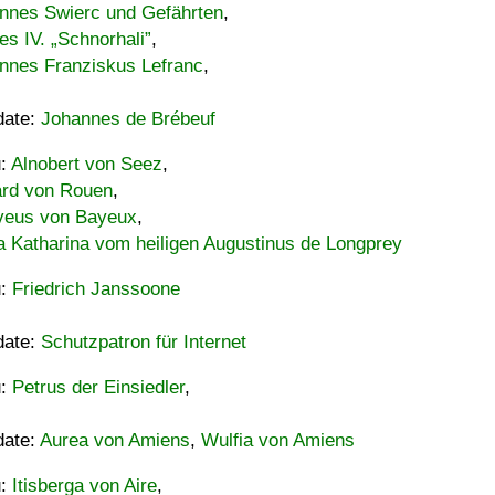
nnes Swierc und Gefährten
,
es IV. „Schnorhali”
,
nnes Franziskus Lefranc
,
date:
Johannes de Brébeuf
u:
Alnobert von Seez
,
ard von Rouen
,
eus von Bayeux
,
a Katharina vom heiligen Augustinus de Longprey
u:
Friedrich Janssoone
date:
Schutzpatron für Internet
u:
Petrus der Einsiedler
,
date:
Aurea von Amiens
,
Wulfia von Amiens
u:
Itisberga von Aire
,