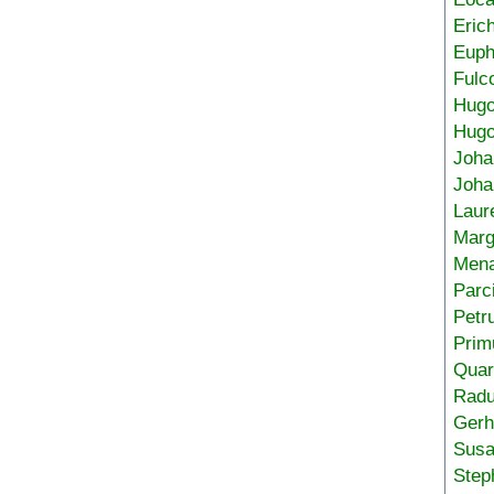
Eric
Euph
Fulc
Hug
Hugo
Joha
Joha
Laur
Marg
Mena
Parc
Petr
Prim
Quar
Radu
Gerh
Sus
Step