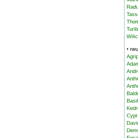
Radu
Tass
Tho
Turi
Wili
• ne
Agri
Adam
Andr
Anth
Anth
Bald
Basi
Kedr
Cypr
Davi
Deme
Eoca