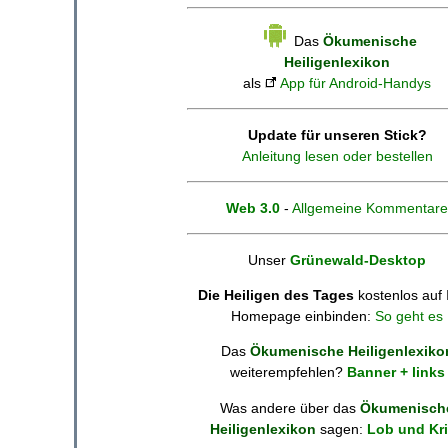
Das
Ökumenische
Heiligenlexikon
als
App für Android-Handys
Update für unseren Stick?
Anleitung lesen oder bestellen
Web 3.0
-
Allgemeine Kommentare
Unser
Grünewald-Desktop
Die Heiligen des Tages
kostenlos auf 
Homepage einbinden:
So geht es
Das
Ökumenische Heiligenlexiko
weiterempfehlen?
Banner + links
Was andere über das
Ökumenisch
Heiligenlexikon
sagen:
Lob und Kri