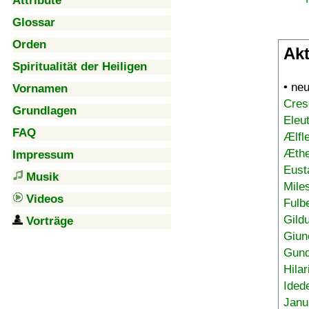
Attribute
Glossar
Orden
Akt
Spiritualität der Heiligen
• ne
Vornamen
Cres
Grundlagen
Eleu
FAQ
Ælfl
Æthe
Impressum
Eust
Musik
Mile
Videos
Fulb
Gild
Vorträge
Giun
Gund
Hilar
Ided
Janu