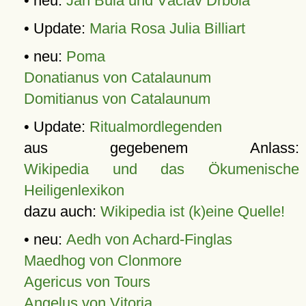
• neu:
Jan Bula und Václav Drbola
• Update:
Maria Rosa Julia Billiart
• neu:
Poma
Donatianus von Catalaunum
Domitianus von Catalaunum
• Update:
Ritualmordlegenden
aus gegebenem Anlass:
Wikipedia und das Ökumenische
Heiligenlexikon
dazu auch:
Wikipedia ist (k)eine Quelle!
• neu:
Aedh von Achard-Finglas
Maedhog von Clonmore
Agericus von Tours
Angelus von Vitoria