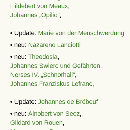
Hildebert von Meaux
,
Johannes „Opilio”
,
• Update:
Marie von der Menschwerdung
• neu:
Nazareno Lanciotti
• neu:
Theodosia
,
Johannes Swierc und Gefährten
,
Nerses IV. „Schnorhali”
,
Johannes Franziskus Lefranc
,
• Update:
Johannes de Brébeuf
• neu:
Alnobert von Seez
,
Gildard von Rouen
,