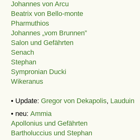
Johannes von Arcu
Beatrix von Bello-monte
Pharmuthios
Johannes
vom Brunnen
Salon und Gefährten
Senach
Stephan
Sympronian Ducki
Wikeranus
• Update:
Gregor von Dekapolis
,
Lauduin
• neu:
Ammia
Apollonius und Gefährten
Bartholuccius und Stephan