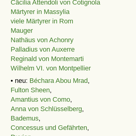
Cäcilia Attendoli von Cotignola
Märtyrer in Massylia
viele Märtyrer in Rom
Mauger
Nathäus von Achonry
Palladius von Auxerre
Reginald von Montemarti
Wilhelm VI. von Montpellier
• neu:
Béchara Abou Mrad
,
Fulton Sheen
,
Amantius von Como
,
Anna von Schlüsselberg
,
Bademus
,
Concessus und Gefährten
,