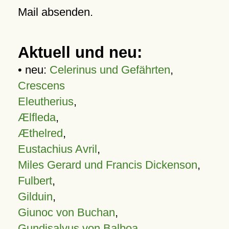
Mail absenden.
Aktuell und neu:
• neu:
Celerinus und Gefährten
,
Crescens
Eleutherius
,
Ælfleda
,
Æthelred
,
Eustachius Avril
,
Miles Gerard und Francis Dickenson
,
Fulbert
,
Gilduin
,
Giunoc von Buchan
,
Gundisalvus von Balboa
,