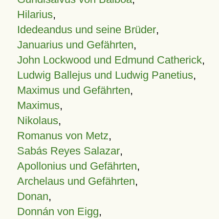
Hilarius
,
Idedeandus und seine Brüder
,
Januarius und Gefährten
,
John Lockwood und Edmund Catherick
,
Ludwig Ballejus und Ludwig Panetius
,
Maximus und Gefährten
,
Maximus
,
Nikolaus
,
Romanus von Metz
,
Sabás Reyes Salazar
,
Apollonius und Gefährten
,
Archelaus und Gefährten
,
Donan
,
Donnán von Eigg
,