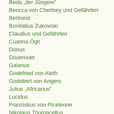
Beda „der Jüngere”
Beocca von Chertsey und Gefährten
Bertrand
Bonifatius Żukowski
Claudius und Gefährten
Cuanna Ógh
Donus
Douerouet
Gaianus
Godefried von Aleth
Godobert von Angers
Julius
Africanus
Lucidus
Franziskus von Piceleone
Nikolaus Thomacellus