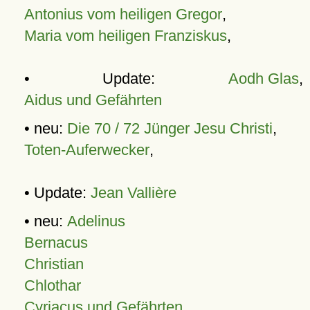
Antonius vom heiligen Gregor
,
Maria vom heiligen Franziskus
,
• Update:
Aodh Glas
,
Aidus und Gefährten
• neu:
Die 70 / 72 Jünger Jesu Christi
,
Toten-Auferwecker
,
• Update:
Jean Vallière
• neu:
Adelinus
Bernacus
Christian
Chlothar
Cyriacus und Gefährten