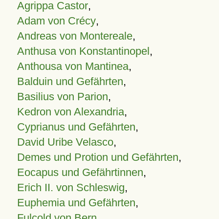
Agrippa Castor
,
Adam von Crécy
,
Andreas von Montereale
,
Anthusa von Konstantinopel
,
Anthousa von Mantinea
,
Balduin und Gefährten
,
Basilius von Parion
,
Kedron von Alexandria
,
Cyprianus und Gefährten
,
David Uribe Velasco
,
Demes und Protion und Gefährten
,
Eocapus und Gefährtinnen
,
Erich II. von Schleswig
,
Euphemia und Gefährten
,
Fulcold von Bern
,