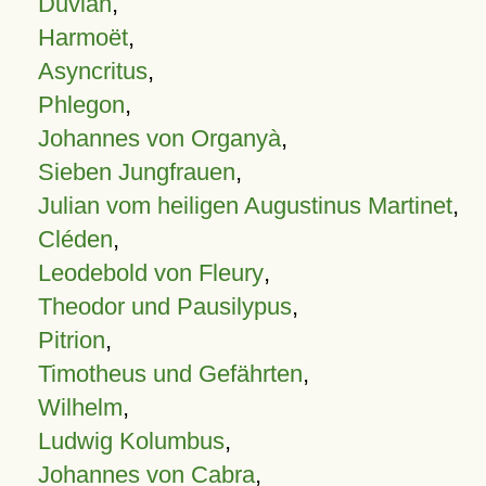
Duvian
,
Harmoët
,
Asyncritus
,
Phlegon
,
Johannes von Organyà
,
Sieben Jungfrauen
,
Julian vom heiligen Augustinus Martinet
,
Cléden
,
Leodebold von Fleury
,
Theodor und Pausilypus
,
Pitrion
,
Timotheus und Gefährten
,
Wilhelm
,
Ludwig Kolumbus
,
Johannes von Cabra
,