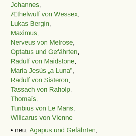
Johannes
,
Æthelwulf von Wessex
,
Lukas Bergin
,
Maximus
,
Nerveus von Melrose
,
Optatus und Gefährten
,
Radulf von Maidstone
,
Maria Jesús „a Luna”
,
Radulf von Sisteron
,
Tassach von Raholp
,
Thomaïs
,
Turibius von Le Mans
,
Wilicarus von Vienne
• neu:
Agapus und Gefährten
,