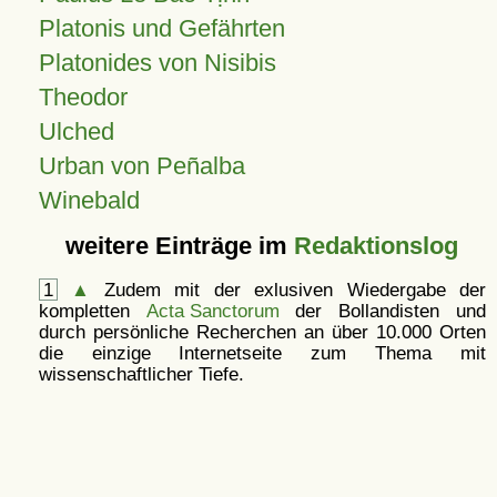
Platonis und Gefährten
Platonides von Nisibis
Theodor
Ulched
Urban von Peñalba
Winebald
weitere Einträge im
Redaktionslog
1
▲
Zudem mit der exlusiven Wiedergabe der
kompletten
Acta Sanctorum
der Bollandisten und
durch persönliche Recherchen an über 10.000 Orten
die einzige Internetseite zum Thema mit
wissenschaftlicher Tiefe.