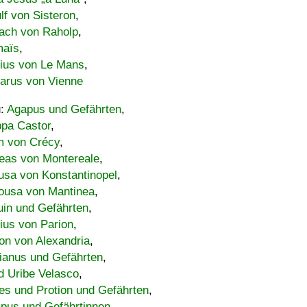
lf von Sisteron
,
ach von Raholp
,
maïs
,
bius von Le Mans
,
carus von Vienne
u:
Agapus und Gefährten
,
ppa Castor
,
 von Crécy
,
eas von Montereale
,
usa von Konstantinopel
,
ousa von Mantinea
,
uin und Gefährten
,
lius von Parion
,
on von Alexandria
,
ianus und Gefährten
,
d Uribe Velasco
,
s und Protion und Gefährten
,
pus und Gefährtinnen
,