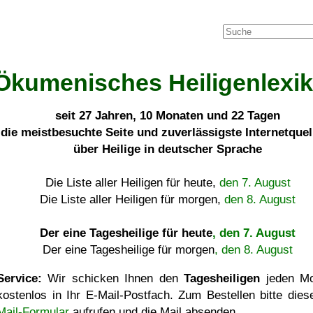
Ökumenisches Heiligenlexi
seit
27 Jahren, 10 Monaten und 22 Tagen
die meistbesuchte Seite und zuverlässigste Internetque
über Heilige in deutscher Sprache
Die Liste aller Heiligen für heute,
den 7. August
Die Liste aller Heiligen für morgen,
den 8. August
Der eine Tagesheilige für heute
, den 7. August
Der eine Tagesheilige für morgen
, den 8. August
Service:
Wir schicken Ihnen den
Tagesheiligen
jeden Mo
kostenlos in Ihr E-Mail-Postfach. Zum Bestellen bitte die
Mail-Formular
aufrufen und die Mail absenden.