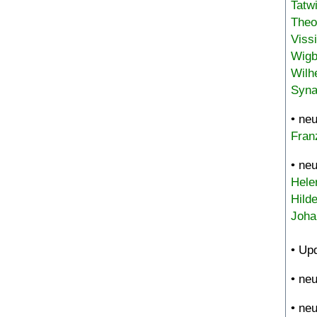
Tatw
Theo
Viss
Wigb
Wilh
Syna
• ne
Fran
• ne
Hele
Hild
Joha
• Up
• ne
• ne