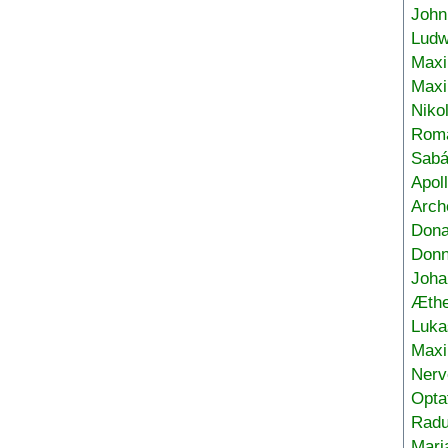
John
Ludw
Maxi
Max
Niko
Roma
Sabá
Apol
Arch
Don
Donn
Joha
Æthe
Luka
Max
Nerv
Opta
Radu
Mari