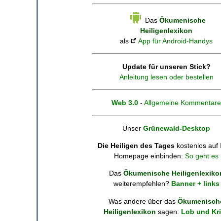
Das
Ökumenische
Heiligenlexikon
als
App für Android-Handys
Update für unseren Stick?
Anleitung lesen oder bestellen
Web 3.0
-
Allgemeine Kommentare
Unser
Grünewald-Desktop
Die Heiligen des Tages
kostenlos auf 
Homepage einbinden:
So geht es
Das
Ökumenische Heiligenlexiko
weiterempfehlen?
Banner + links
Was andere über das
Ökumenisch
Heiligenlexikon
sagen:
Lob und Kri