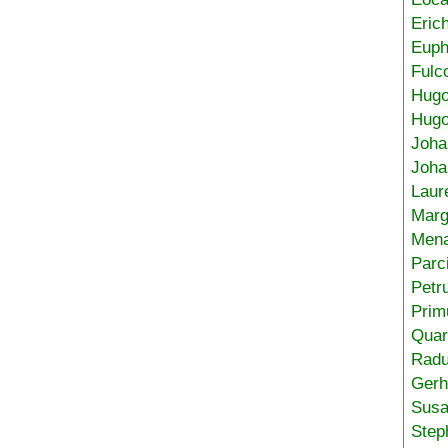
Eric
Euph
Fulc
Hug
Hugo
Joha
Joha
Laur
Marg
Mena
Parc
Petr
Prim
Quar
Radu
Gerh
Sus
Step