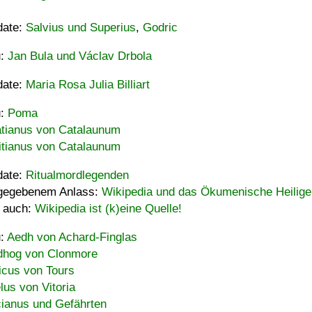
date:
Salvius und Superius
,
Godric
u:
Jan Bula und Václav Drbola
date:
Maria Rosa Julia Billiart
u:
Poma
tianus von Catalaunum
tianus von Catalaunum
date:
Ritualmordlegenden
gegebenem Anlass:
Wikipedia und das Ökumenische Heilige
 auch:
Wikipedia ist (k)eine Quelle!
u:
Aedh von Achard-Finglas
hog von Clonmore
icus von Tours
lus von Vitoria
ianus und Gefährten