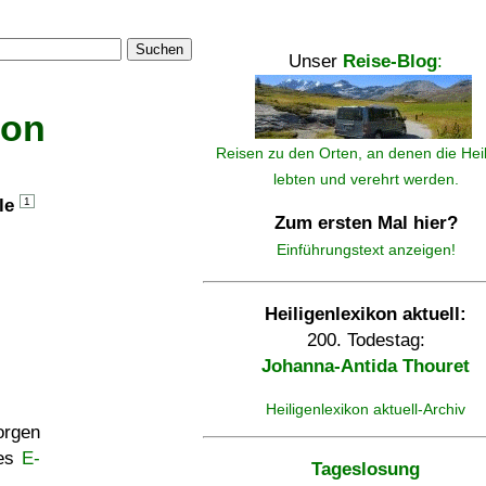
Suchen
Unser
Reise-Blog
:
kon
Reisen zu den Orten, an denen die Hei
lebten und verehrt werden.
lle
1
Zum ersten Mal hier?
Einführungstext anzeigen!
Heiligenlexikon aktuell:
200. Todestag:
Johanna-Antida Thouret
Heiligenlexikon aktuell-Archiv
rgen
ses
E-
Tageslosung