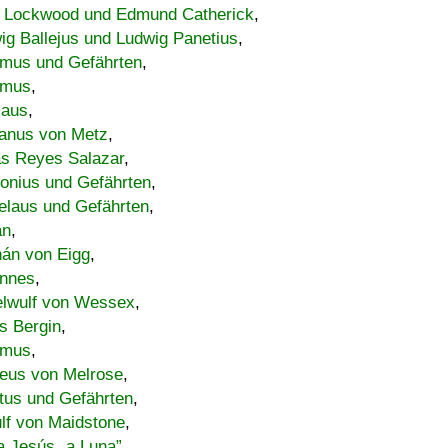
 Lockwood und Edmund Catherick
,
ig Ballejus und Ludwig Panetius
,
mus und Gefährten
,
imus
,
laus
,
nus von Metz
,
s Reyes Salazar
,
lonius und Gefährten
,
elaus und Gefährten
,
an
,
án von Eigg
,
nnes
,
lwulf von Wessex
,
s Bergin
,
imus
,
eus von Melrose
,
tus und Gefährten
,
lf von Maidstone
,
a Jesús „a Luna”
,