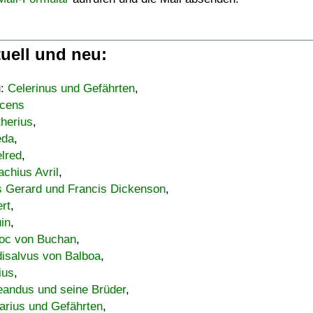
uell und neu:
u:
Celerinus und Gefährten
,
cens
therius
,
eda
,
lred
,
achius Avril
,
s Gerard und Francis Dickenson
,
ert
,
uin
,
oc von Buchan
,
isalvus von Balboa
,
ius
,
eandus und seine Brüder
,
arius und Gefährten
,