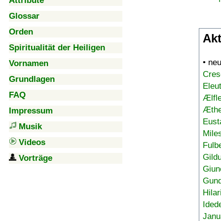
Attribute
Glossar
Orden
Akt
Spiritualität der Heiligen
• ne
Vornamen
Cres
Grundlagen
Eleu
FAQ
Ælfl
Æthe
Impressum
Eust
Musik
Mile
Videos
Fulb
Gild
Vorträge
Giun
Gund
Hilar
Ided
Janu