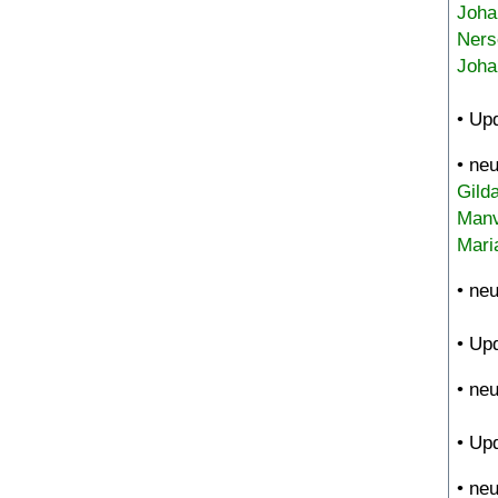
Joha
Ners
Joha
• Up
• ne
Gild
Manv
Mari
• ne
• Up
• ne
• Up
• ne