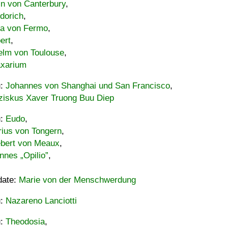
in von Canterbury
,
dorich
,
ia von Fermo
,
ert
,
elm von Toulouse
,
xarium
u:
Johannes von Shanghai und San Francisco
,
ziskus Xaver Truong Buu Diep
u:
Eudo
,
rius von Tongern
,
ebert von Meaux
,
nnes „Opilio”
,
date:
Marie von der Menschwerdung
u:
Nazareno Lanciotti
u:
Theodosia
,