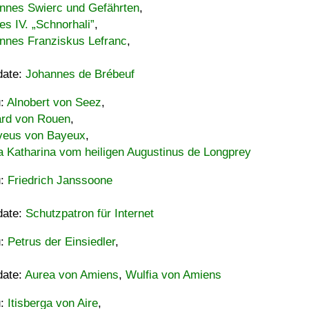
nnes Swierc und Gefährten
,
es IV. „Schnorhali”
,
nnes Franziskus Lefranc
,
date:
Johannes de Brébeuf
u:
Alnobert von Seez
,
ard von Rouen
,
eus von Bayeux
,
a Katharina vom heiligen Augustinus de Longprey
u:
Friedrich Janssoone
date:
Schutzpatron für Internet
u:
Petrus der Einsiedler
,
date:
Aurea von Amiens
,
Wulfia von Amiens
u:
Itisberga von Aire
,