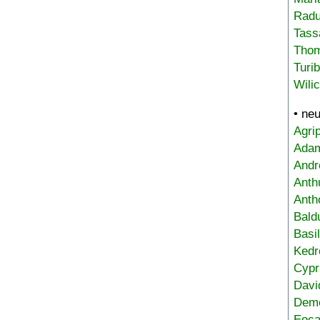
Radu
Tass
Tho
Turi
Wili
• ne
Agri
Adam
Andr
Anth
Anth
Bald
Basi
Kedr
Cypr
Davi
Deme
Eoca