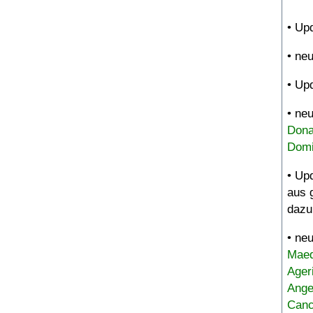
• Up
• ne
• Up
• ne
Dona
Domi
• Up
aus 
dazu
• ne
Maed
Ager
Ange
Canc