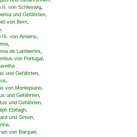
h II. von Schleswig
,
emia und Gefährten
,
old von Bern
,
o
,
 III. von Amiens
,
nna
,
nna de Lambertini
,
entius von Portugal
,
aretha
s und Gefährten
,
ius
,
us von Montepiano
,
us und Gefährten
,
tus und Gefährten
,
lph Ebifagh
,
ard und Simon
,
anna
,
han von Barquel
,