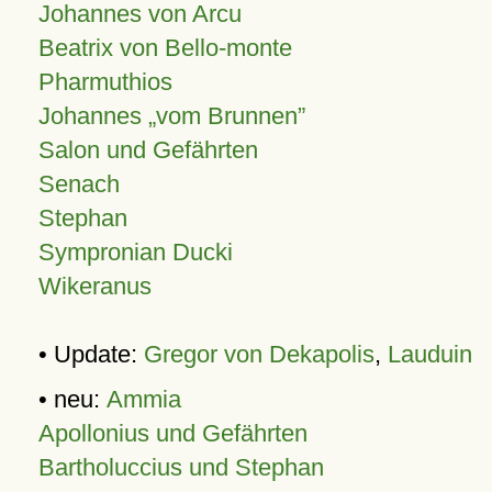
Johannes von Arcu
Beatrix von Bello-monte
Pharmuthios
Johannes
vom Brunnen
Salon und Gefährten
Senach
Stephan
Sympronian Ducki
Wikeranus
• Update:
Gregor von Dekapolis
,
Lauduin
• neu:
Ammia
Apollonius und Gefährten
Bartholuccius und Stephan