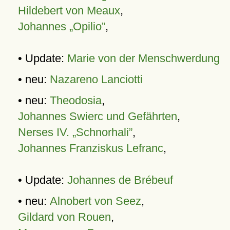
Hildebert von Meaux
,
Johannes „Opilio”
,
• Update:
Marie von der Menschwerdung
• neu:
Nazareno Lanciotti
• neu:
Theodosia
,
Johannes Swierc und Gefährten
,
Nerses IV. „Schnorhali”
,
Johannes Franziskus Lefranc
,
• Update:
Johannes de Brébeuf
• neu:
Alnobert von Seez
,
Gildard von Rouen
,