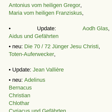
Antonius vom heiligen Gregor
,
Maria vom heiligen Franziskus
,
• Update:
Aodh Glas
,
Aidus und Gefährten
• neu:
Die 70 / 72 Jünger Jesu Christi
,
Toten-Auferwecker
,
• Update:
Jean Vallière
• neu:
Adelinus
Bernacus
Christian
Chlothar
Cyriacus und Gefährten