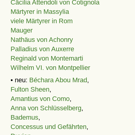
Cäcilia Attendoli von Cotignola
Märtyrer in Massylia
viele Märtyrer in Rom
Mauger
Nathäus von Achonry
Palladius von Auxerre
Reginald von Montemarti
Wilhelm VI. von Montpellier
• neu:
Béchara Abou Mrad
,
Fulton Sheen
,
Amantius von Como
,
Anna von Schlüsselberg
,
Bademus
,
Concessus und Gefährten
,