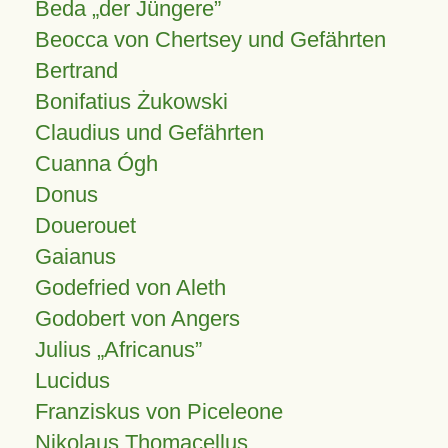
Beda „der Jüngere”
Beocca von Chertsey und Gefährten
Bertrand
Bonifatius Żukowski
Claudius und Gefährten
Cuanna Ógh
Donus
Douerouet
Gaianus
Godefried von Aleth
Godobert von Angers
Julius
Africanus
Lucidus
Franziskus von Piceleone
Nikolaus Thomacellus