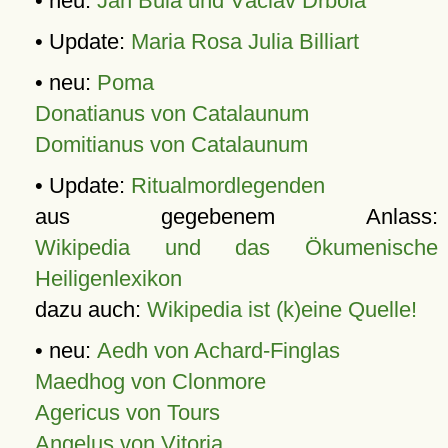
• neu:
Jan Bula und Václav Drbola
• Update:
Maria Rosa Julia Billiart
• neu:
Poma
Donatianus von Catalaunum
Domitianus von Catalaunum
• Update:
Ritualmordlegenden
aus gegebenem Anlass:
Wikipedia und das Ökumenische
Heiligenlexikon
dazu auch:
Wikipedia ist (k)eine Quelle!
• neu:
Aedh von Achard-Finglas
Maedhog von Clonmore
Agericus von Tours
Angelus von Vitoria