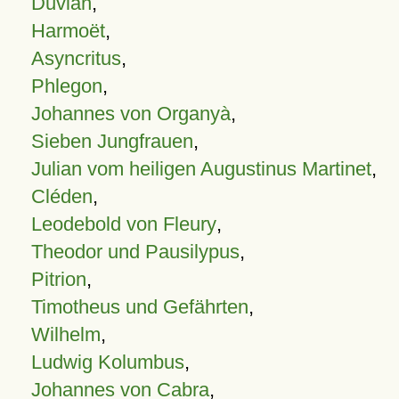
Duvian
,
Harmoët
,
Asyncritus
,
Phlegon
,
Johannes von Organyà
,
Sieben Jungfrauen
,
Julian vom heiligen Augustinus Martinet
,
Cléden
,
Leodebold von Fleury
,
Theodor und Pausilypus
,
Pitrion
,
Timotheus und Gefährten
,
Wilhelm
,
Ludwig Kolumbus
,
Johannes von Cabra
,