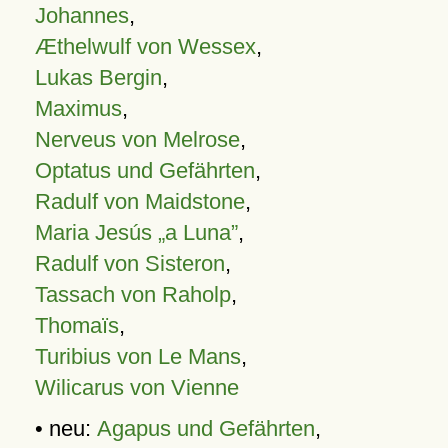
Johannes
,
Æthelwulf von Wessex
,
Lukas Bergin
,
Maximus
,
Nerveus von Melrose
,
Optatus und Gefährten
,
Radulf von Maidstone
,
Maria Jesús „a Luna”
,
Radulf von Sisteron
,
Tassach von Raholp
,
Thomaïs
,
Turibius von Le Mans
,
Wilicarus von Vienne
• neu:
Agapus und Gefährten
,