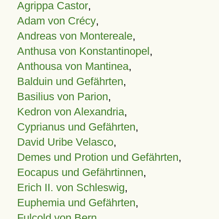
Agrippa Castor
,
Adam von Crécy
,
Andreas von Montereale
,
Anthusa von Konstantinopel
,
Anthousa von Mantinea
,
Balduin und Gefährten
,
Basilius von Parion
,
Kedron von Alexandria
,
Cyprianus und Gefährten
,
David Uribe Velasco
,
Demes und Protion und Gefährten
,
Eocapus und Gefährtinnen
,
Erich II. von Schleswig
,
Euphemia und Gefährten
,
Fulcold von Bern
,