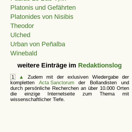
Platonis und Gefährten
Platonides von Nisibis
Theodor
Ulched
Urban von Peñalba
Winebald
weitere Einträge im
Redaktionslog
1
▲
Zudem mit der exlusiven Wiedergabe der
kompletten
Acta Sanctorum
der Bollandisten und
durch persönliche Recherchen an über 10.000 Orten
die einzige Internetseite zum Thema mit
wissenschaftlicher Tiefe.