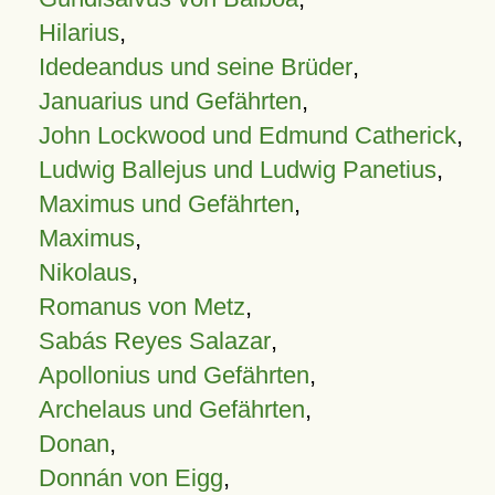
Hilarius
,
Idedeandus und seine Brüder
,
Januarius und Gefährten
,
John Lockwood und Edmund Catherick
,
Ludwig Ballejus und Ludwig Panetius
,
Maximus und Gefährten
,
Maximus
,
Nikolaus
,
Romanus von Metz
,
Sabás Reyes Salazar
,
Apollonius und Gefährten
,
Archelaus und Gefährten
,
Donan
,
Donnán von Eigg
,