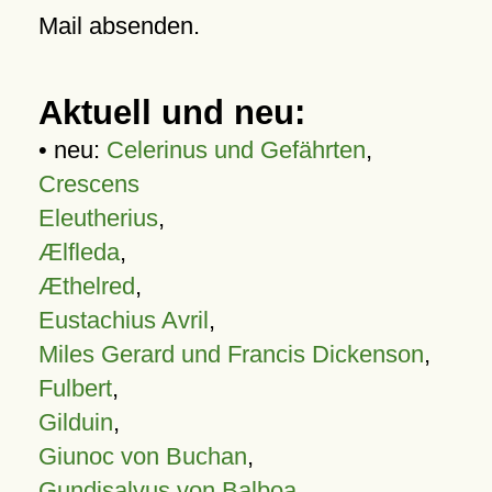
Mail absenden.
Aktuell und neu:
• neu:
Celerinus und Gefährten
,
Crescens
Eleutherius
,
Ælfleda
,
Æthelred
,
Eustachius Avril
,
Miles Gerard und Francis Dickenson
,
Fulbert
,
Gilduin
,
Giunoc von Buchan
,
Gundisalvus von Balboa
,