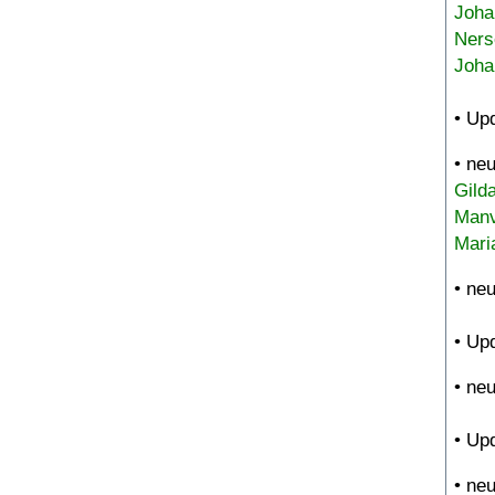
Joha
Ners
Joha
• Up
• ne
Gild
Manv
Mari
• ne
• Up
• ne
• Up
• ne