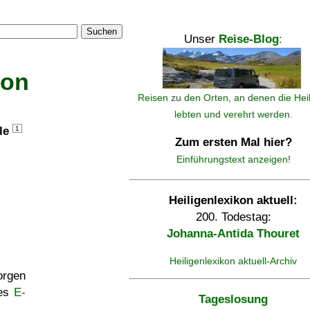
Suchen
Unser
Reise-Blog
:
kon
Reisen zu den Orten, an denen die Hei
lebten und verehrt werden.
lle
1
Zum ersten Mal hier?
Einführungstext anzeigen!
Heiligenlexikon aktuell:
200. Todestag:
Johanna-Antida Thouret
Heiligenlexikon aktuell-Archiv
rgen
ses
E-
Tageslosung