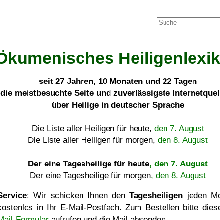
Ökumenisches Heiligenlexi
seit
27 Jahren, 10 Monaten und 22 Tagen
die meistbesuchte Seite und zuverlässigste Internetque
über Heilige in deutscher Sprache
Die Liste aller Heiligen für heute,
den 7. August
Die Liste aller Heiligen für morgen,
den 8. August
Der eine Tagesheilige für heute
, den 7. August
Der eine Tagesheilige für morgen
, den 8. August
Service:
Wir schicken Ihnen den
Tagesheiligen
jeden Mo
kostenlos in Ihr E-Mail-Postfach. Zum Bestellen bitte die
Mail-Formular
aufrufen und die Mail absenden.