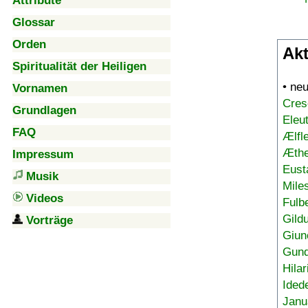
Attribute
Glossar
Orden
Akt
Spiritualität der Heiligen
• ne
Vornamen
Cres
Grundlagen
Eleu
FAQ
Ælfl
Æthe
Impressum
Eust
Musik
Mile
Videos
Fulb
Gild
Vorträge
Giun
Gund
Hilar
Ided
Janu