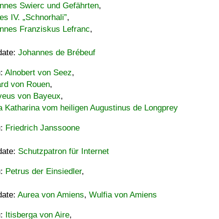
nnes Swierc und Gefährten
,
es IV. „Schnorhali”
,
nnes Franziskus Lefranc
,
date:
Johannes de Brébeuf
u:
Alnobert von Seez
,
ard von Rouen
,
eus von Bayeux
,
a Katharina vom heiligen Augustinus de Longprey
u:
Friedrich Janssoone
date:
Schutzpatron für Internet
u:
Petrus der Einsiedler
,
date:
Aurea von Amiens
,
Wulfia von Amiens
u:
Itisberga von Aire
,