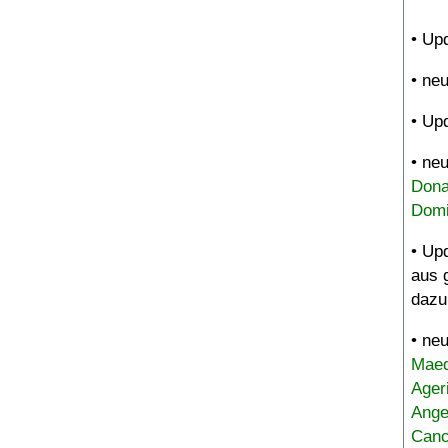
• Up
• ne
• Up
• ne
Dona
Domi
• Up
aus 
dazu
• ne
Maed
Ager
Ange
Canc