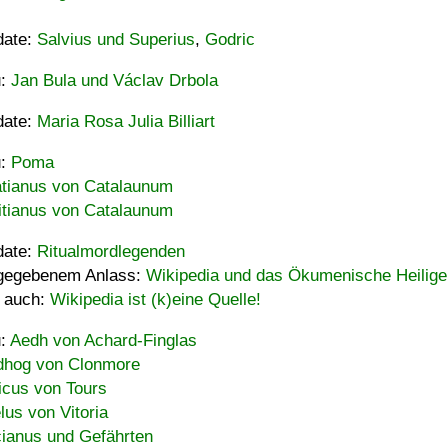
date:
Salvius und Superius
,
Godric
u:
Jan Bula und Václav Drbola
date:
Maria Rosa Julia Billiart
u:
Poma
tianus von Catalaunum
tianus von Catalaunum
date:
Ritualmordlegenden
gegebenem Anlass:
Wikipedia und das Ökumenische Heilige
 auch:
Wikipedia ist (k)eine Quelle!
u:
Aedh von Achard-Finglas
hog von Clonmore
icus von Tours
lus von Vitoria
ianus und Gefährten