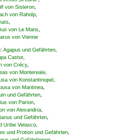
lf von Sisteron
,
ach von Raholp
,
maïs
,
bius von Le Mans
,
carus von Vienne
u:
Agapus und Gefährten
,
ppa Castor
,
 von Crécy
,
eas von Montereale
,
usa von Konstantinopel
,
ousa von Mantinea
,
uin und Gefährten
,
lius von Parion
,
on von Alexandria
,
ianus und Gefährten
,
d Uribe Velasco
,
s und Protion und Gefährten
,
pus und Gefährtinnen
,