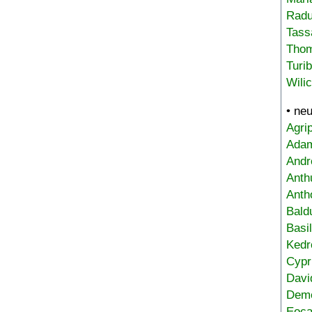
Radu
Tass
Tho
Turi
Wili
• ne
Agri
Adam
Andr
Anth
Anth
Bald
Basi
Kedr
Cypr
Davi
Deme
Eoca