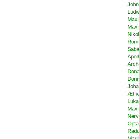
John
Ludw
Maxi
Max
Niko
Roma
Sabá
Apol
Arch
Don
Donn
Joha
Æthe
Luka
Max
Nerv
Opta
Radu
Mari