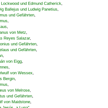
 Lockwood und Edmund Catherick
,
ig Ballejus und Ludwig Panetius
,
mus und Gefährten
,
imus
,
laus
,
nus von Metz
,
s Reyes Salazar
,
lonius und Gefährten
,
elaus und Gefährten
,
an
,
án von Eigg
,
nnes
,
lwulf von Wessex
,
s Bergin
,
imus
,
eus von Melrose
,
tus und Gefährten
,
lf von Maidstone
,
a Jesús „a Luna”
,