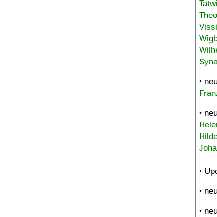
Tatw
Theo
Viss
Wigb
Wilh
Syna
• ne
Fran
• ne
Hele
Hild
Joha
• Up
• ne
• ne