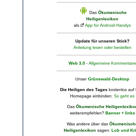
Das
Ökumenische
Heiligenlexikon
als
App für Android-Handys
Update für unseren Stick?
Anleitung lesen oder bestellen
Web 3.0
-
Allgemeine Kommentare
Unser
Grünewald-Desktop
Die Heiligen des Tages
kostenlos auf 
Homepage einbinden:
So geht es
Das
Ökumenische Heiligenlexiko
weiterempfehlen?
Banner + links
Was andere über das
Ökumenisch
Heiligenlexikon
sagen:
Lob und Kri