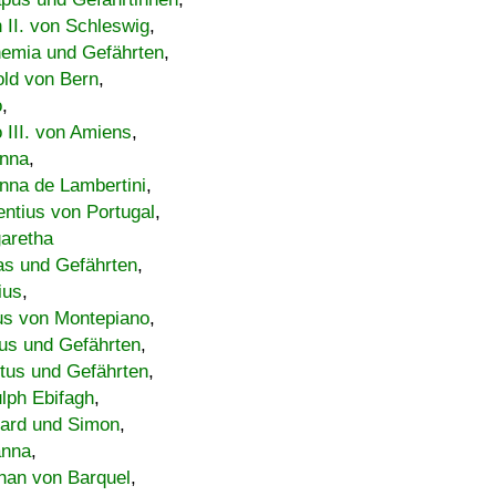
h II. von Schleswig
,
emia und Gefährten
,
old von Bern
,
o
,
 III. von Amiens
,
nna
,
nna de Lambertini
,
entius von Portugal
,
aretha
s und Gefährten
,
ius
,
us von Montepiano
,
us und Gefährten
,
tus und Gefährten
,
lph Ebifagh
,
ard und Simon
,
anna
,
han von Barquel
,