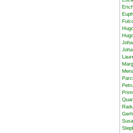
Eric
Euph
Fulc
Hug
Hugo
Joha
Joha
Laur
Marg
Mena
Parc
Petr
Prim
Quar
Radu
Gerh
Sus
Step