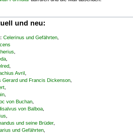
uell und neu:
u:
Celerinus und Gefährten
,
cens
therius
,
eda
,
lred
,
achius Avril
,
s Gerard und Francis Dickenson
,
ert
,
uin
,
oc von Buchan
,
isalvus von Balboa
,
ius
,
eandus und seine Brüder
,
arius und Gefährten
,