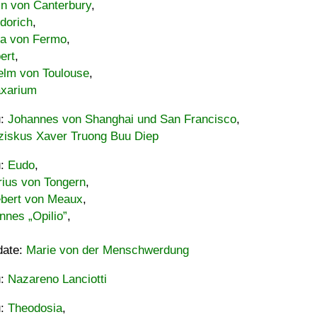
in von Canterbury
,
dorich
,
ia von Fermo
,
ert
,
elm von Toulouse
,
xarium
u:
Johannes von Shanghai und San Francisco
,
ziskus Xaver Truong Buu Diep
u:
Eudo
,
rius von Tongern
,
ebert von Meaux
,
nnes „Opilio”
,
date:
Marie von der Menschwerdung
u:
Nazareno Lanciotti
u:
Theodosia
,