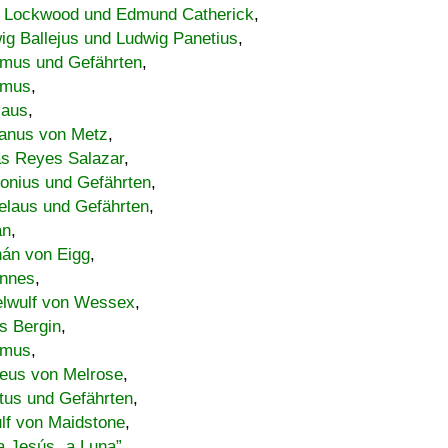
 Lockwood und Edmund Catherick
,
ig Ballejus und Ludwig Panetius
,
mus und Gefährten
,
imus
,
laus
,
nus von Metz
,
s Reyes Salazar
,
lonius und Gefährten
,
elaus und Gefährten
,
an
,
án von Eigg
,
nnes
,
lwulf von Wessex
,
s Bergin
,
imus
,
eus von Melrose
,
tus und Gefährten
,
lf von Maidstone
,
a Jesús „a Luna”
,