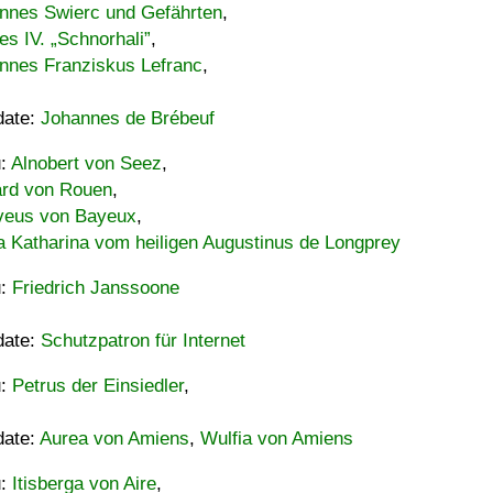
nnes Swierc und Gefährten
,
es IV. „Schnorhali”
,
nnes Franziskus Lefranc
,
date:
Johannes de Brébeuf
u:
Alnobert von Seez
,
ard von Rouen
,
eus von Bayeux
,
a Katharina vom heiligen Augustinus de Longprey
u:
Friedrich Janssoone
date:
Schutzpatron für Internet
u:
Petrus der Einsiedler
,
date:
Aurea von Amiens
,
Wulfia von Amiens
u:
Itisberga von Aire
,