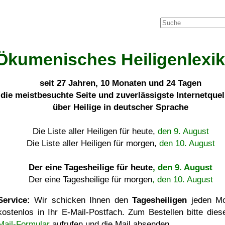
Ökumenisches Heiligenlexi
seit
27 Jahren, 10 Monaten und 24 Tagen
die meistbesuchte Seite und zuverlässigste Internetque
über Heilige in deutscher Sprache
Die Liste aller Heiligen für heute,
den 9. August
Die Liste aller Heiligen für morgen,
den 10. August
Der eine Tagesheilige für heute
, den 9. August
Der eine Tagesheilige für morgen
, den 10. August
Service:
Wir schicken Ihnen den
Tagesheiligen
jeden Mo
kostenlos in Ihr E-Mail-Postfach. Zum Bestellen bitte die
Mail-Formular
aufrufen und die Mail absenden.