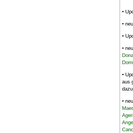
• Up
• ne
• Up
• ne
Dona
Domi
• Up
aus 
dazu
• ne
Maed
Ager
Ange
Canc