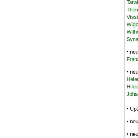
Tatw
Theo
Viss
Wigb
Wilh
Syna
• ne
Fran
• ne
Hele
Hild
Joha
• Up
• ne
• ne