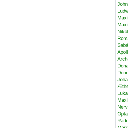
John
Ludw
Maxi
Max
Niko
Roma
Sabá
Apol
Arch
Don
Donn
Joha
Æthe
Luka
Max
Nerv
Opta
Radu
Mari