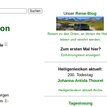
Suchen
Unser
Reise-Blog
:
kon
Reisen zu den Orten, an denen die Hei
lebten und verehrt werden.
lle
1
Zum ersten Mal hier?
Einführungstext anzeigen!
Heiligenlexikon aktuell:
200. Todestag:
Johanna-Antida Thouret
Heiligenlexikon aktuell-Archiv
rgen
ses
E-
Tageslosung