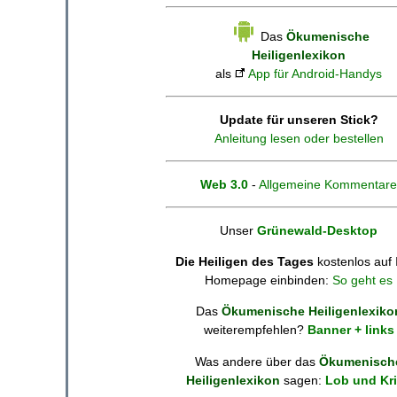
Das
Ökumenische
Heiligenlexikon
als
App für Android-Handys
Update für unseren Stick?
Anleitung lesen oder bestellen
Web 3.0
-
Allgemeine Kommentare
Unser
Grünewald-Desktop
Die Heiligen des Tages
kostenlos auf 
Homepage einbinden:
So geht es
Das
Ökumenische Heiligenlexiko
weiterempfehlen?
Banner + links
Was andere über das
Ökumenisch
Heiligenlexikon
sagen:
Lob und Kri