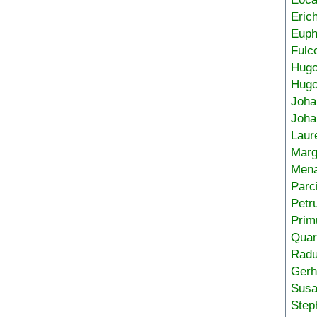
Eric
Euph
Fulc
Hug
Hugo
Joha
Joha
Laur
Marg
Mena
Parc
Petr
Prim
Quar
Radu
Gerh
Sus
Step