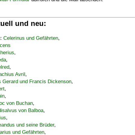
uell und neu:
u:
Celerinus und Gefährten
,
cens
therius
,
eda
,
lred
,
achius Avril
,
s Gerard und Francis Dickenson
,
ert
,
uin
,
oc von Buchan
,
isalvus von Balboa
,
ius
,
eandus und seine Brüder
,
arius und Gefährten
,