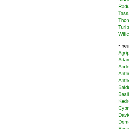
Radu
Tass
Tho
Turi
Wili
• ne
Agri
Adam
Andr
Anth
Anth
Bald
Basi
Kedr
Cypr
Davi
Deme
Eoca