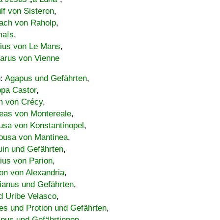
lf von Sisteron
,
ach von Raholp
,
maïs
,
bius von Le Mans
,
carus von Vienne
u:
Agapus und Gefährten
,
ppa Castor
,
 von Crécy
,
eas von Montereale
,
usa von Konstantinopel
,
ousa von Mantinea
,
uin und Gefährten
,
lius von Parion
,
on von Alexandria
,
ianus und Gefährten
,
d Uribe Velasco
,
s und Protion und Gefährten
,
pus und Gefährtinnen
,