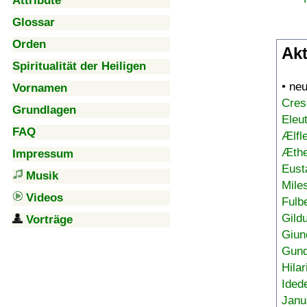
Attribute
Glossar
Orden
Akt
Spiritualität der Heiligen
• ne
Vornamen
Cres
Grundlagen
Eleu
FAQ
Ælfl
Æthe
Impressum
Eust
Musik
Mile
Videos
Fulb
Gild
Vorträge
Giun
Gund
Hilar
Ided
Janu