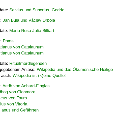
date:
Salvius und Superius
,
Godric
u:
Jan Bula und Václav Drbola
date:
Maria Rosa Julia Billiart
u:
Poma
tianus von Catalaunum
tianus von Catalaunum
date:
Ritualmordlegenden
gegebenem Anlass:
Wikipedia und das Ökumenische Heilige
 auch:
Wikipedia ist (k)eine Quelle!
u:
Aedh von Achard-Finglas
hog von Clonmore
icus von Tours
lus von Vitoria
ianus und Gefährten