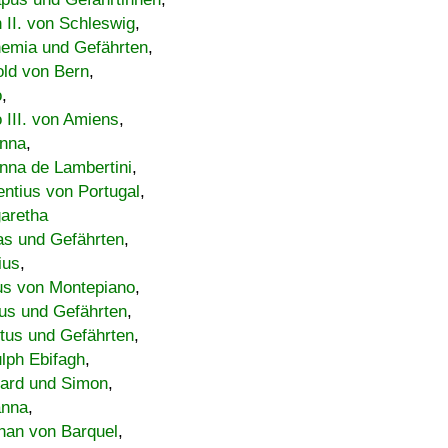
h II. von Schleswig
,
emia und Gefährten
,
old von Bern
,
o
,
 III. von Amiens
,
nna
,
nna de Lambertini
,
entius von Portugal
,
aretha
s und Gefährten
,
ius
,
us von Montepiano
,
us und Gefährten
,
tus und Gefährten
,
lph Ebifagh
,
ard und Simon
,
anna
,
han von Barquel
,