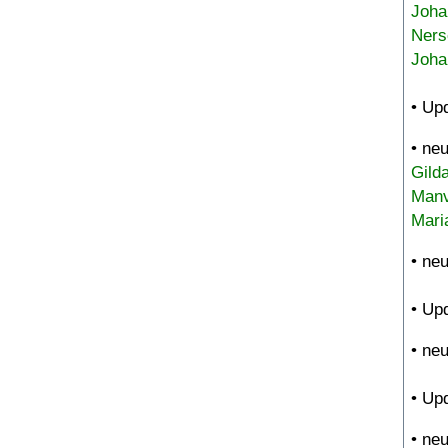
Joha
Ners
Joha
• Up
• ne
Gild
Manv
Mari
• ne
• Up
• ne
• Up
• ne