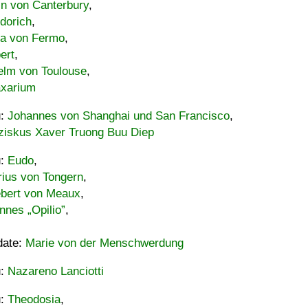
in von Canterbury
,
dorich
,
ia von Fermo
,
ert
,
elm von Toulouse
,
xarium
u:
Johannes von Shanghai und San Francisco
,
ziskus Xaver Truong Buu Diep
u:
Eudo
,
rius von Tongern
,
ebert von Meaux
,
nnes „Opilio”
,
date:
Marie von der Menschwerdung
u:
Nazareno Lanciotti
u:
Theodosia
,