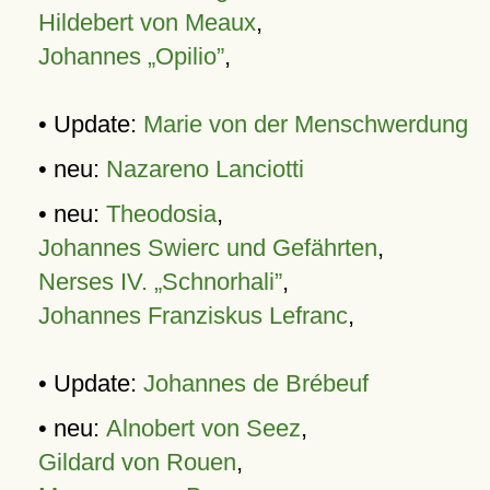
Hildebert von Meaux
,
Johannes „Opilio”
,
• Update:
Marie von der Menschwerdung
• neu:
Nazareno Lanciotti
• neu:
Theodosia
,
Johannes Swierc und Gefährten
,
Nerses IV. „Schnorhali”
,
Johannes Franziskus Lefranc
,
• Update:
Johannes de Brébeuf
• neu:
Alnobert von Seez
,
Gildard von Rouen
,