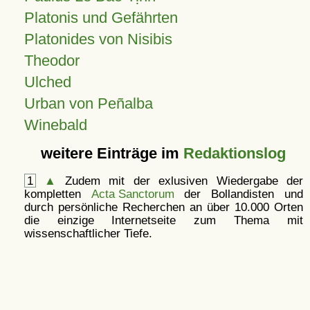
Platonis und Gefährten
Platonides von Nisibis
Theodor
Ulched
Urban von Peñalba
Winebald
weitere Einträge im
Redaktionslog
1
▲
Zudem mit der exlusiven Wiedergabe der
kompletten
Acta Sanctorum
der Bollandisten und
durch persönliche Recherchen an über 10.000 Orten
die einzige Internetseite zum Thema mit
wissenschaftlicher Tiefe.