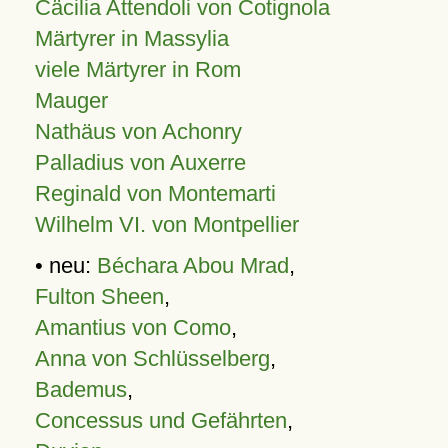
Cäcilia Attendoli von Cotignola
Märtyrer in Massylia
viele Märtyrer in Rom
Mauger
Nathäus von Achonry
Palladius von Auxerre
Reginald von Montemarti
Wilhelm VI. von Montpellier
• neu:
Béchara Abou Mrad
,
Fulton Sheen
,
Amantius von Como
,
Anna von Schlüsselberg
,
Bademus
,
Concessus und Gefährten
,