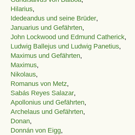
Hilarius
,
Idedeandus und seine Brüder
,
Januarius und Gefährten
,
John Lockwood und Edmund Catherick
,
Ludwig Ballejus und Ludwig Panetius
,
Maximus und Gefährten
,
Maximus
,
Nikolaus
,
Romanus von Metz
,
Sabás Reyes Salazar
,
Apollonius und Gefährten
,
Archelaus und Gefährten
,
Donan
,
Donnán von Eigg
,