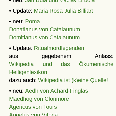
• neu:
Jan Bula und Václav Drbola
• Update:
Maria Rosa Julia Billiart
• neu:
Poma
Donatianus von Catalaunum
Domitianus von Catalaunum
• Update:
Ritualmordlegenden
aus gegebenem Anlass:
Wikipedia und das Ökumenische
Heiligenlexikon
dazu auch:
Wikipedia ist (k)eine Quelle!
• neu:
Aedh von Achard-Finglas
Maedhog von Clonmore
Agericus von Tours
Angelus von Vitoria