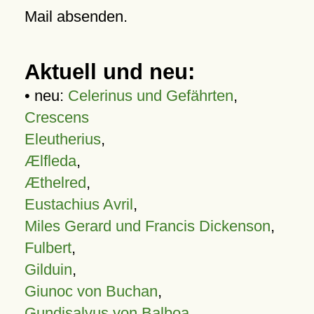
Mail absenden.
Aktuell und neu:
• neu:
Celerinus und Gefährten
,
Crescens
Eleutherius
,
Ælfleda
,
Æthelred
,
Eustachius Avril
,
Miles Gerard und Francis Dickenson
,
Fulbert
,
Gilduin
,
Giunoc von Buchan
,
Gundisalvus von Balboa
,