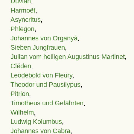
Duvian
,
Harmoët
,
Asyncritus
,
Phlegon
,
Johannes von Organyà
,
Sieben Jungfrauen
,
Julian vom heiligen Augustinus Martinet
,
Cléden
,
Leodebold von Fleury
,
Theodor und Pausilypus
,
Pitrion
,
Timotheus und Gefährten
,
Wilhelm
,
Ludwig Kolumbus
,
Johannes von Cabra
,