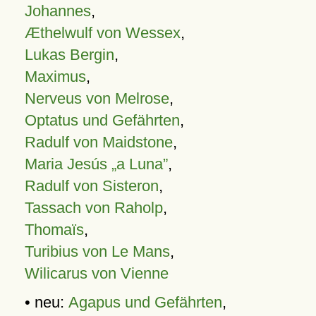
Johannes
,
Æthelwulf von Wessex
,
Lukas Bergin
,
Maximus
,
Nerveus von Melrose
,
Optatus und Gefährten
,
Radulf von Maidstone
,
Maria Jesús „a Luna”
,
Radulf von Sisteron
,
Tassach von Raholp
,
Thomaïs
,
Turibius von Le Mans
,
Wilicarus von Vienne
• neu:
Agapus und Gefährten
,