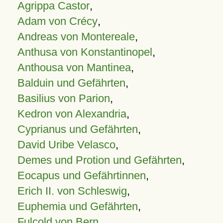
Agrippa Castor
,
Adam von Crécy
,
Andreas von Montereale
,
Anthusa von Konstantinopel
,
Anthousa von Mantinea
,
Balduin und Gefährten
,
Basilius von Parion
,
Kedron von Alexandria
,
Cyprianus und Gefährten
,
David Uribe Velasco
,
Demes und Protion und Gefährten
,
Eocapus und Gefährtinnen
,
Erich II. von Schleswig
,
Euphemia und Gefährten
,
Fulcold von Bern
,