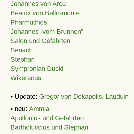
Johannes von Arcu
Beatrix von Bello-monte
Pharmuthios
Johannes
vom Brunnen
Salon und Gefährten
Senach
Stephan
Sympronian Ducki
Wikeranus
• Update:
Gregor von Dekapolis
,
Lauduin
• neu:
Ammia
Apollonius und Gefährten
Bartholuccius und Stephan