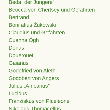
Beda „der Jüngere”
Beocca von Chertsey und Gefährten
Bertrand
Bonifatius Żukowski
Claudius und Gefährten
Cuanna Ógh
Donus
Douerouet
Gaianus
Godefried von Aleth
Godobert von Angers
Julius
Africanus
Lucidus
Franziskus von Piceleone
Nikolaus Thomacellus