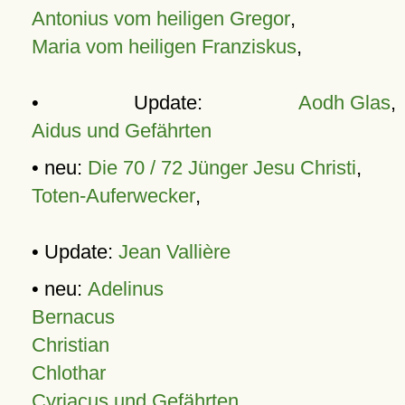
Antonius vom heiligen Gregor
,
Maria vom heiligen Franziskus
,
• Update:
Aodh Glas
,
Aidus und Gefährten
• neu:
Die 70 / 72 Jünger Jesu Christi
,
Toten-Auferwecker
,
• Update:
Jean Vallière
• neu:
Adelinus
Bernacus
Christian
Chlothar
Cyriacus und Gefährten