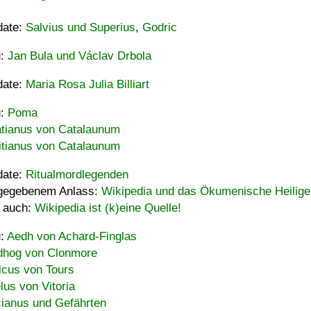
date:
Salvius und Superius
,
Godric
u:
Jan Bula und Václav Drbola
date:
Maria Rosa Julia Billiart
u:
Poma
tianus von Catalaunum
tianus von Catalaunum
date:
Ritualmordlegenden
gegebenem Anlass:
Wikipedia und das Ökumenische Heilige
 auch:
Wikipedia ist (k)eine Quelle!
u:
Aedh von Achard-Finglas
hog von Clonmore
icus von Tours
lus von Vitoria
ianus und Gefährten