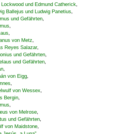
 Lockwood und Edmund Catherick
,
ig Ballejus und Ludwig Panetius
,
mus und Gefährten
,
imus
,
laus
,
nus von Metz
,
s Reyes Salazar
,
lonius und Gefährten
,
elaus und Gefährten
,
an
,
án von Eigg
,
nnes
,
lwulf von Wessex
,
s Bergin
,
imus
,
eus von Melrose
,
tus und Gefährten
,
lf von Maidstone
,
a Jesús „a Luna”
,