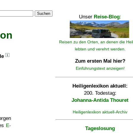
Suchen
Unser
Reise-Blog
:
kon
Reisen zu den Orten, an denen die Hei
lebten und verehrt werden.
lle
1
Zum ersten Mal hier?
Einführungstext anzeigen!
Heiligenlexikon aktuell:
200. Todestag:
Johanna-Antida Thouret
Heiligenlexikon aktuell-Archiv
rgen
ses
E-
Tageslosung