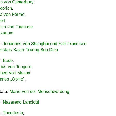
in von Canterbury
,
dorich
,
ia von Fermo
,
ert
,
elm von Toulouse
,
xarium
u:
Johannes von Shanghai und San Francisco
,
ziskus Xaver Truong Buu Diep
u:
Eudo
,
rius von Tongern
,
ebert von Meaux
,
nnes „Opilio”
,
date:
Marie von der Menschwerdung
u:
Nazareno Lanciotti
u:
Theodosia
,