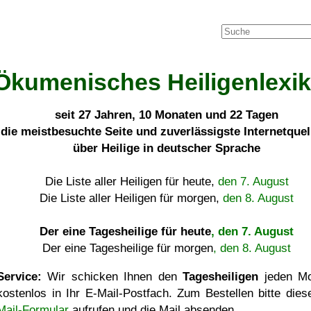
Ökumenisches Heiligenlexi
seit
27 Jahren, 10 Monaten und 22 Tagen
die meistbesuchte Seite und zuverlässigste Internetque
über Heilige in deutscher Sprache
Die Liste aller Heiligen für heute,
den 7. August
Die Liste aller Heiligen für morgen,
den 8. August
Der eine Tagesheilige für heute
, den 7. August
Der eine Tagesheilige für morgen
, den 8. August
Service:
Wir schicken Ihnen den
Tagesheiligen
jeden Mo
kostenlos in Ihr E-Mail-Postfach. Zum Bestellen bitte die
Mail-Formular
aufrufen und die Mail absenden.