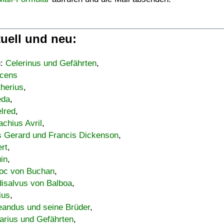
uell und neu:
u:
Celerinus und Gefährten
,
cens
therius
,
eda
,
lred
,
achius Avril
,
s Gerard und Francis Dickenson
,
ert
,
uin
,
oc von Buchan
,
isalvus von Balboa
,
ius
,
eandus und seine Brüder
,
arius und Gefährten
,