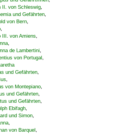
h II. von Schleswig
,
emia und Gefährten
,
old von Bern
,
o
,
 III. von Amiens
,
nna
,
nna de Lambertini
,
entius von Portugal
,
aretha
s und Gefährten
,
ius
,
us von Montepiano
,
us und Gefährten
,
tus und Gefährten
,
lph Ebifagh
,
ard und Simon
,
anna
,
han von Barquel
,