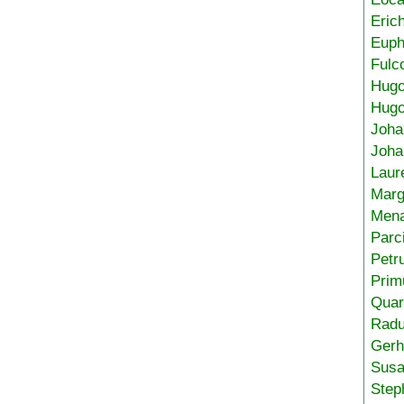
Eric
Euph
Fulc
Hug
Hugo
Joha
Joha
Laur
Marg
Mena
Parc
Petr
Prim
Quar
Radu
Gerh
Sus
Step