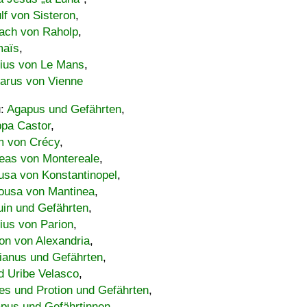
lf von Sisteron
,
ach von Raholp
,
maïs
,
bius von Le Mans
,
carus von Vienne
u:
Agapus und Gefährten
,
ppa Castor
,
 von Crécy
,
eas von Montereale
,
usa von Konstantinopel
,
ousa von Mantinea
,
uin und Gefährten
,
lius von Parion
,
on von Alexandria
,
ianus und Gefährten
,
d Uribe Velasco
,
s und Protion und Gefährten
,
pus und Gefährtinnen
,