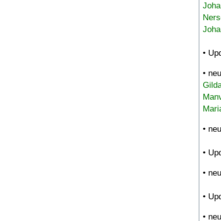
Joha
Ners
Joha
• Up
• ne
Gild
Manv
Mari
• ne
• Up
• ne
• Up
• ne