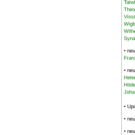
Tatw
Theo
Viss
Wigb
Wilh
Syna
• ne
Fran
• ne
Hele
Hild
Joha
• Up
• ne
• ne