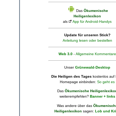
Das
Ökumenische
Heiligenlexikon
als
App für Android-Handys
Update für unseren Stick?
Anleitung lesen oder bestellen
Web 3.0
-
Allgemeine Kommentare
Unser
Grünewald-Desktop
Die Heiligen des Tages
kostenlos auf 
Homepage einbinden:
So geht es
Das
Ökumenische Heiligenlexiko
weiterempfehlen?
Banner + links
Was andere über das
Ökumenisch
Heiligenlexikon
sagen:
Lob und Kri