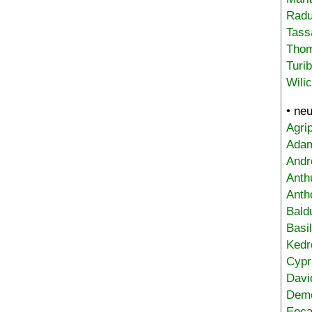
Radu
Tass
Tho
Turi
Wili
• ne
Agri
Adam
Andr
Anth
Anth
Bald
Basi
Kedr
Cypr
Davi
Deme
Eoca