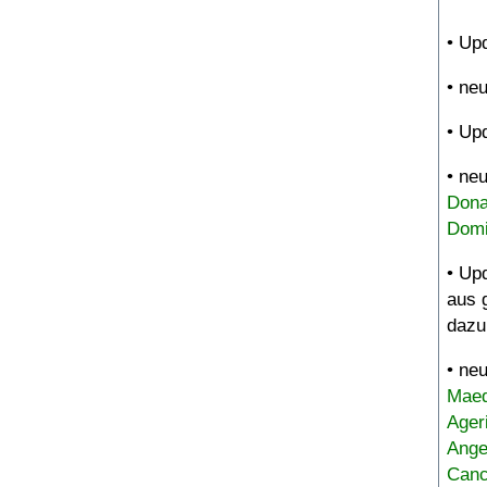
• Up
• ne
• Up
• ne
Dona
Domi
• Up
aus 
dazu
• ne
Maed
Ager
Ange
Canc