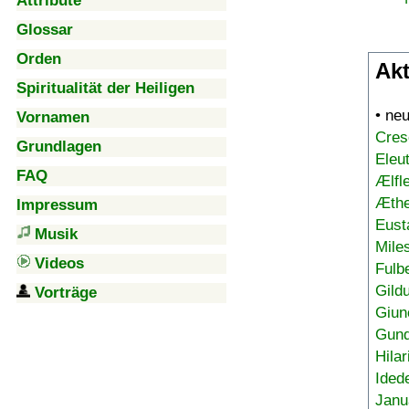
Attribute
Glossar
Orden
Akt
Spiritualität der Heiligen
• ne
Vornamen
Cres
Grundlagen
Eleu
FAQ
Ælfl
Æthe
Impressum
Eust
Musik
Mile
Videos
Fulb
Gild
Vorträge
Giun
Gund
Hilar
Ided
Janu