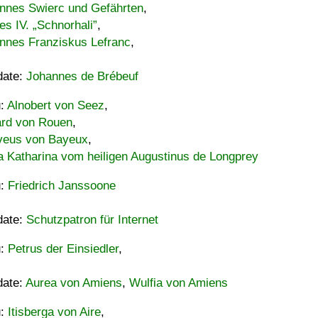
nnes Swierc und Gefährten
,
es IV. „Schnorhali”
,
nnes Franziskus Lefranc
,
date:
Johannes de Brébeuf
u:
Alnobert von Seez
,
ard von Rouen
,
eus von Bayeux
,
a Katharina vom heiligen Augustinus de Longprey
u:
Friedrich Janssoone
date:
Schutzpatron für Internet
u:
Petrus der Einsiedler
,
date:
Aurea von Amiens
,
Wulfia von Amiens
u:
Itisberga von Aire
,