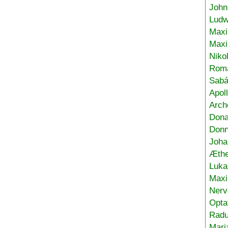
John
Ludw
Maxi
Max
Niko
Roma
Sabá
Apol
Arch
Don
Donn
Joha
Æthe
Luka
Max
Nerv
Opta
Radu
Mari