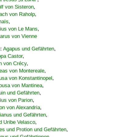
lf von Sisteron
,
ach von Raholp
,
maïs
,
bius von Le Mans
,
carus von Vienne
u:
Agapus und Gefährten
,
ppa Castor
,
 von Crécy
,
eas von Montereale
,
usa von Konstantinopel
,
ousa von Mantinea
,
uin und Gefährten
,
lius von Parion
,
on von Alexandria
,
ianus und Gefährten
,
d Uribe Velasco
,
s und Protion und Gefährten
,
pus und Gefährtinnen
,