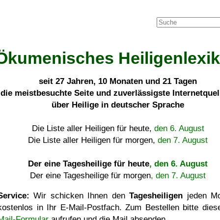
Ökumenisches Heiligenlexi
seit
27 Jahren, 10 Monaten und 21 Tagen
die meistbesuchte Seite und zuverlässigste Internetque
über Heilige in deutscher Sprache
Die Liste aller Heiligen für heute,
den 6. August
Die Liste aller Heiligen für morgen,
den 7. August
Der eine Tagesheilige für heute
, den 6. August
Der eine Tagesheilige für morgen
, den 7. August
Service:
Wir schicken Ihnen den
Tagesheiligen
jeden Mo
kostenlos in Ihr E-Mail-Postfach. Zum Bestellen bitte die
Mail-Formular
aufrufen und die Mail absenden.