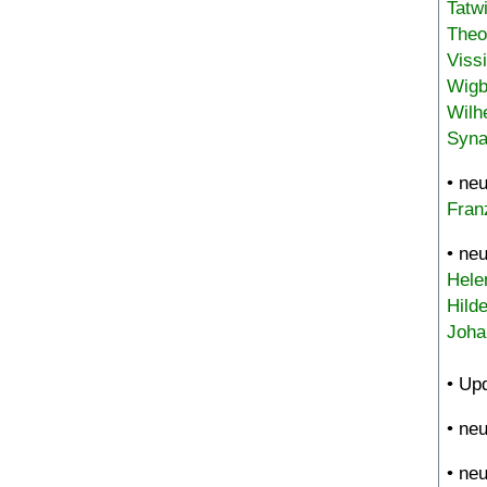
Tatw
Theo
Viss
Wigb
Wilh
Syna
• ne
Fran
• ne
Hele
Hild
Joha
• Up
• ne
• ne