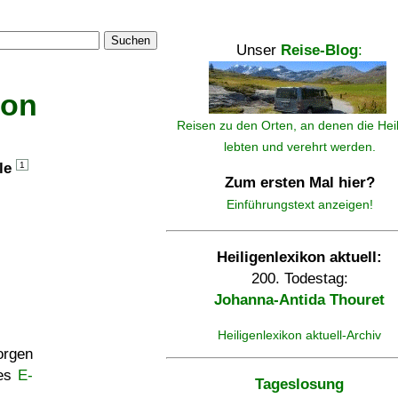
Suchen
Unser
Reise-Blog
:
kon
Reisen zu den Orten, an denen die Hei
lebten und verehrt werden.
lle
1
Zum ersten Mal hier?
Einführungstext anzeigen!
Heiligenlexikon aktuell:
200. Todestag:
Johanna-Antida Thouret
Heiligenlexikon aktuell-Archiv
rgen
ses
E-
Tageslosung