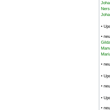
Joha
Ners
Joha
• Up
• ne
Gild
Manv
Mari
• ne
• Up
• ne
• Up
• ne