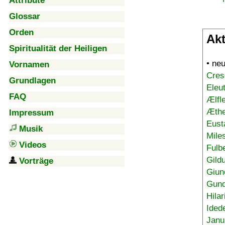
Attribute
Glossar
Orden
Akt
Spiritualität der Heiligen
• ne
Vornamen
Cres
Grundlagen
Eleu
FAQ
Ælfl
Æthe
Impressum
Eust
Musik
Mile
Videos
Fulb
Gild
Vorträge
Giun
Gund
Hilar
Ided
Janu