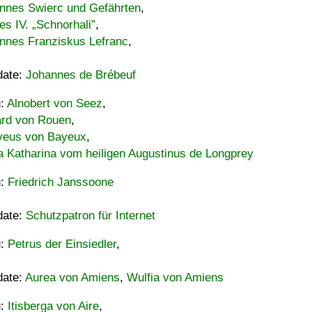
nnes Swierc und Gefährten
,
es IV. „Schnorhali”
,
nnes Franziskus Lefranc
,
date:
Johannes de Brébeuf
u:
Alnobert von Seez
,
ard von Rouen
,
eus von Bayeux
,
a Katharina vom heiligen Augustinus de Longprey
u:
Friedrich Janssoone
date:
Schutzpatron für Internet
u:
Petrus der Einsiedler
,
date:
Aurea von Amiens
,
Wulfia von Amiens
u:
Itisberga von Aire
,