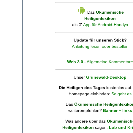
Das
Ökumenische
Heiligenlexikon
als
App für Android-Handys
Update für unseren Stick?
Anleitung lesen oder bestellen
Web 3.0
-
Allgemeine Kommentare
Unser
Grünewald-Desktop
Die Heiligen des Tages
kostenlos auf 
Homepage einbinden:
So geht es
Das
Ökumenische Heiligenlexiko
weiterempfehlen?
Banner + links
Was andere über das
Ökumenisch
Heiligenlexikon
sagen:
Lob und Kri