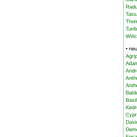
Radu
Tass
Tho
Turi
Wili
• ne
Agri
Adam
Andr
Anth
Anth
Bald
Basi
Kedr
Cypr
Davi
Deme
Eoca