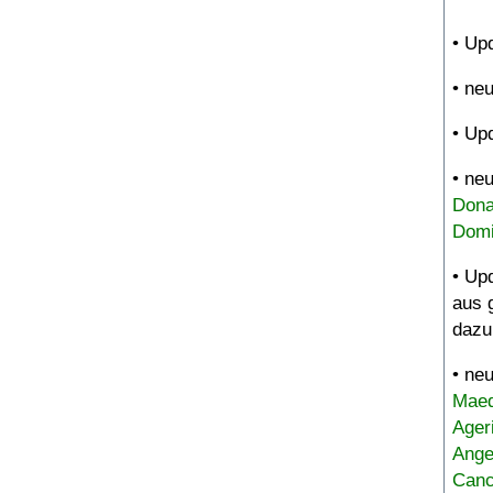
• Up
• ne
• Up
• ne
Dona
Domi
• Up
aus 
dazu
• ne
Maed
Ager
Ange
Canc