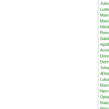
John
Ludw
Maxi
Max
Niko
Roma
Sabá
Apol
Arch
Don
Donn
Joha
Æthe
Luka
Max
Nerv
Opta
Radu
Mari