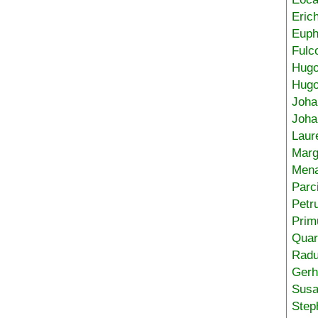
Eric
Euph
Fulc
Hug
Hugo
Joha
Joha
Laur
Marg
Mena
Parc
Petr
Prim
Quar
Radu
Gerh
Sus
Step