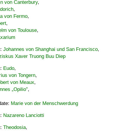
in von Canterbury
,
dorich
,
ia von Fermo
,
ert
,
elm von Toulouse
,
xarium
u:
Johannes von Shanghai und San Francisco
,
ziskus Xaver Truong Buu Diep
u:
Eudo
,
rius von Tongern
,
ebert von Meaux
,
nnes „Opilio”
,
date:
Marie von der Menschwerdung
u:
Nazareno Lanciotti
u:
Theodosia
,