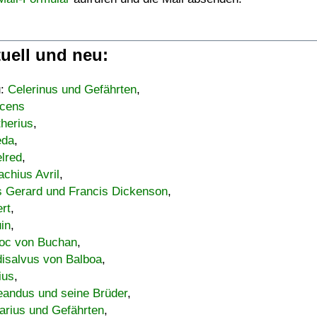
uell und neu:
u:
Celerinus und Gefährten
,
cens
therius
,
eda
,
lred
,
achius Avril
,
s Gerard und Francis Dickenson
,
ert
,
uin
,
oc von Buchan
,
isalvus von Balboa
,
ius
,
eandus und seine Brüder
,
arius und Gefährten
,