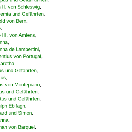
h II. von Schleswig
,
emia und Gefährten
,
old von Bern
,
o
,
 III. von Amiens
,
nna
,
nna de Lambertini
,
entius von Portugal
,
aretha
s und Gefährten
,
ius
,
us von Montepiano
,
us und Gefährten
,
tus und Gefährten
,
lph Ebifagh
,
ard und Simon
,
anna
,
han von Barquel
,