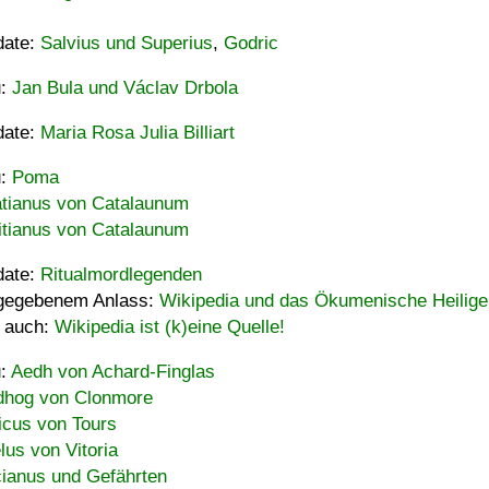
date:
Salvius und Superius
,
Godric
u:
Jan Bula und Václav Drbola
date:
Maria Rosa Julia Billiart
u:
Poma
tianus von Catalaunum
tianus von Catalaunum
date:
Ritualmordlegenden
gegebenem Anlass:
Wikipedia und das Ökumenische Heilige
 auch:
Wikipedia ist (k)eine Quelle!
u:
Aedh von Achard-Finglas
hog von Clonmore
icus von Tours
lus von Vitoria
ianus und Gefährten