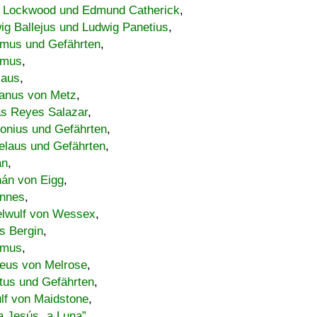
 Lockwood und Edmund Catherick
,
ig Ballejus und Ludwig Panetius
,
mus und Gefährten
,
imus
,
laus
,
nus von Metz
,
s Reyes Salazar
,
lonius und Gefährten
,
elaus und Gefährten
,
an
,
án von Eigg
,
nnes
,
lwulf von Wessex
,
s Bergin
,
imus
,
eus von Melrose
,
tus und Gefährten
,
lf von Maidstone
,
a Jesús „a Luna”
,