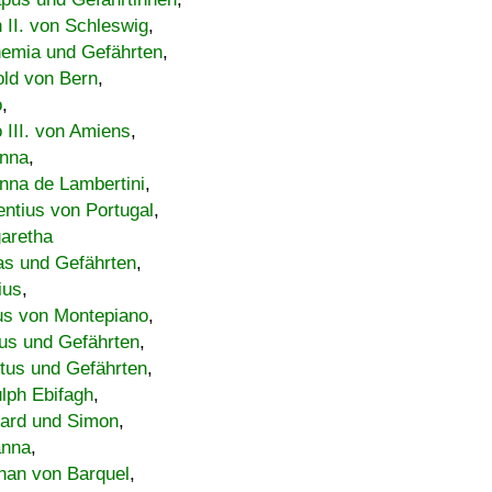
h II. von Schleswig
,
emia und Gefährten
,
old von Bern
,
o
,
 III. von Amiens
,
nna
,
nna de Lambertini
,
entius von Portugal
,
aretha
s und Gefährten
,
ius
,
us von Montepiano
,
us und Gefährten
,
tus und Gefährten
,
lph Ebifagh
,
ard und Simon
,
anna
,
han von Barquel
,