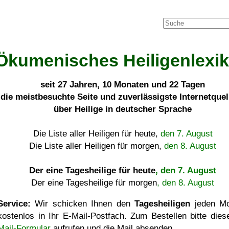
Ökumenisches Heiligenlexi
seit
27 Jahren, 10 Monaten und 22 Tagen
die meistbesuchte Seite und zuverlässigste Internetque
über Heilige in deutscher Sprache
Die Liste aller Heiligen für heute,
den 7. August
Die Liste aller Heiligen für morgen,
den 8. August
Der eine Tagesheilige für heute
, den 7. August
Der eine Tagesheilige für morgen
, den 8. August
Service:
Wir schicken Ihnen den
Tagesheiligen
jeden Mo
kostenlos in Ihr E-Mail-Postfach. Zum Bestellen bitte die
Mail-Formular
aufrufen und die Mail absenden.