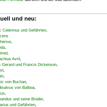
uell und neu:
u:
Celerinus und Gefährten
,
cens
therius
,
eda
,
lred
,
achius Avril
,
s Gerard und Francis Dickenson
,
ert
,
uin
,
oc von Buchan
,
isalvus von Balboa
,
ius
,
eandus und seine Brüder
,
arius und Gefährten
,