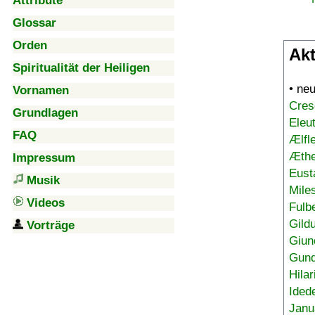
Attribute
Glossar
Orden
Akt
Spiritualität der Heiligen
• ne
Vornamen
Cres
Grundlagen
Eleu
FAQ
Ælfl
Æthe
Impressum
Eust
Musik
Mile
Videos
Fulb
Gild
Vorträge
Giun
Gund
Hilar
Ided
Janu