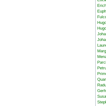
Eric
Euph
Fulc
Hug
Hugo
Joha
Joha
Laur
Marg
Mena
Parc
Petr
Prim
Quar
Radu
Gerh
Sus
Step