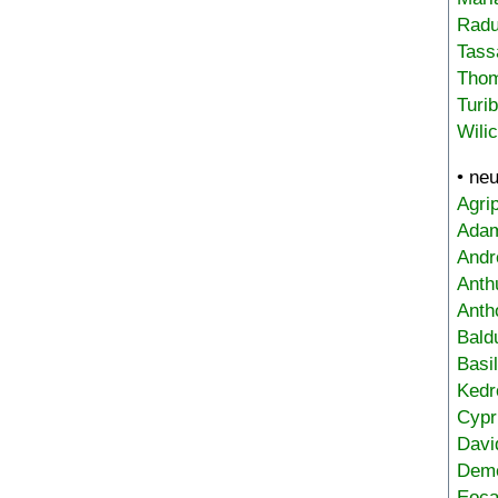
Radu
Tass
Tho
Turi
Wili
• ne
Agri
Adam
Andr
Anth
Anth
Bald
Basi
Kedr
Cypr
Davi
Deme
Eoca