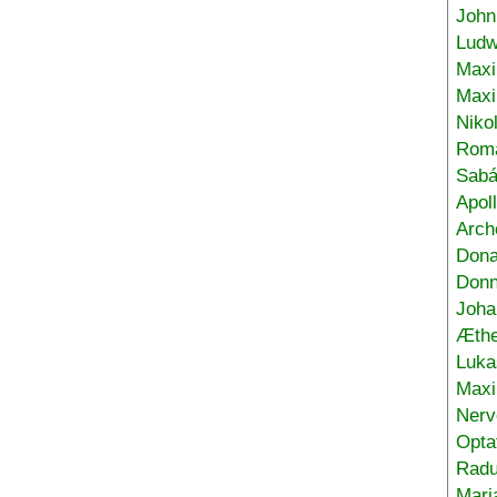
John
Ludw
Maxi
Max
Niko
Roma
Sabá
Apol
Arch
Don
Donn
Joha
Æthe
Luka
Max
Nerv
Opta
Radu
Mari