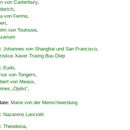
in von Canterbury
,
dorich
,
ia von Fermo
,
ert
,
elm von Toulouse
,
xarium
u:
Johannes von Shanghai und San Francisco
,
ziskus Xaver Truong Buu Diep
u:
Eudo
,
rius von Tongern
,
ebert von Meaux
,
nnes „Opilio”
,
date:
Marie von der Menschwerdung
u:
Nazareno Lanciotti
u:
Theodosia
,