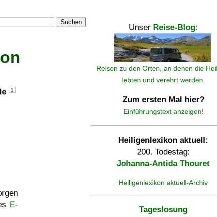
Suchen
Unser
Reise-Blog
:
kon
Reisen zu den Orten, an denen die Hei
lebten und verehrt werden.
lle
1
Zum ersten Mal hier?
Einführungstext anzeigen!
Heiligenlexikon aktuell:
200. Todestag:
Johanna-Antida Thouret
Heiligenlexikon aktuell-Archiv
rgen
ses
E-
Tageslosung