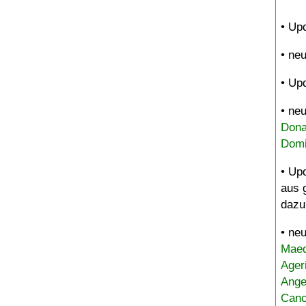
• Up
• ne
• Up
• ne
Dona
Domi
• Up
aus 
dazu
• ne
Maed
Ager
Ange
Canc