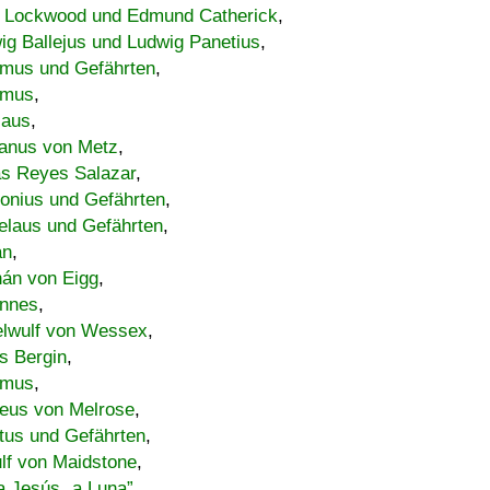
 Lockwood und Edmund Catherick
,
ig Ballejus und Ludwig Panetius
,
mus und Gefährten
,
imus
,
laus
,
nus von Metz
,
s Reyes Salazar
,
lonius und Gefährten
,
elaus und Gefährten
,
an
,
án von Eigg
,
nnes
,
lwulf von Wessex
,
s Bergin
,
imus
,
eus von Melrose
,
tus und Gefährten
,
lf von Maidstone
,
a Jesús „a Luna”
,