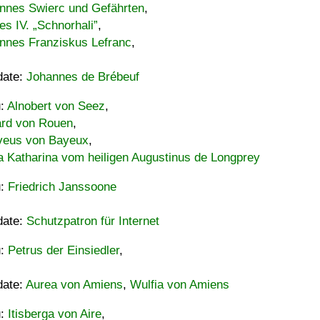
nnes Swierc und Gefährten
,
es IV. „Schnorhali”
,
nnes Franziskus Lefranc
,
date:
Johannes de Brébeuf
u:
Alnobert von Seez
,
ard von Rouen
,
eus von Bayeux
,
a Katharina vom heiligen Augustinus de Longprey
u:
Friedrich Janssoone
date:
Schutzpatron für Internet
u:
Petrus der Einsiedler
,
date:
Aurea von Amiens
,
Wulfia von Amiens
u:
Itisberga von Aire
,