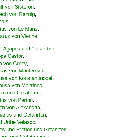
lf von Sisteron
,
ach von Raholp
,
maïs
,
bius von Le Mans
,
carus von Vienne
u:
Agapus und Gefährten
,
ppa Castor
,
 von Crécy
,
eas von Montereale
,
usa von Konstantinopel
,
ousa von Mantinea
,
uin und Gefährten
,
lius von Parion
,
on von Alexandria
,
ianus und Gefährten
,
d Uribe Velasco
,
s und Protion und Gefährten
,
pus und Gefährtinnen
,