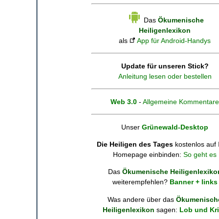
Das
Ökumenische
Heiligenlexikon
als
App für Android-Handys
Update für unseren Stick?
Anleitung lesen oder bestellen
Web 3.0
-
Allgemeine Kommentare
Unser
Grünewald-Desktop
Die Heiligen des Tages
kostenlos auf 
Homepage einbinden:
So geht es
Das
Ökumenische Heiligenlexiko
weiterempfehlen?
Banner + links
Was andere über das
Ökumenisch
Heiligenlexikon
sagen:
Lob und Kri