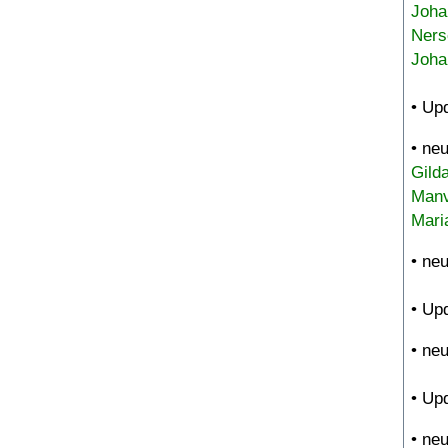
Joha
Ners
Joha
• Up
• ne
Gild
Manv
Mari
• ne
• Up
• ne
• Up
• ne