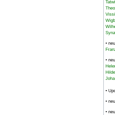
Tatw
Theo
Viss
Wigb
Wilh
Syna
• ne
Fran
• ne
Hele
Hild
Joha
• Up
• ne
• ne