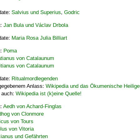
date:
Salvius und Superius
,
Godric
u:
Jan Bula und Václav Drbola
date:
Maria Rosa Julia Billiart
u:
Poma
tianus von Catalaunum
tianus von Catalaunum
date:
Ritualmordlegenden
gegebenem Anlass:
Wikipedia und das Ökumenische Heilige
 auch:
Wikipedia ist (k)eine Quelle!
u:
Aedh von Achard-Finglas
hog von Clonmore
icus von Tours
lus von Vitoria
ianus und Gefährten