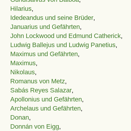
Hilarius
,
Idedeandus und seine Brüder
,
Januarius und Gefährten
,
John Lockwood und Edmund Catherick
,
Ludwig Ballejus und Ludwig Panetius
,
Maximus und Gefährten
,
Maximus
,
Nikolaus
,
Romanus von Metz
,
Sabás Reyes Salazar
,
Apollonius und Gefährten
,
Archelaus und Gefährten
,
Donan
,
Donnán von Eigg
,