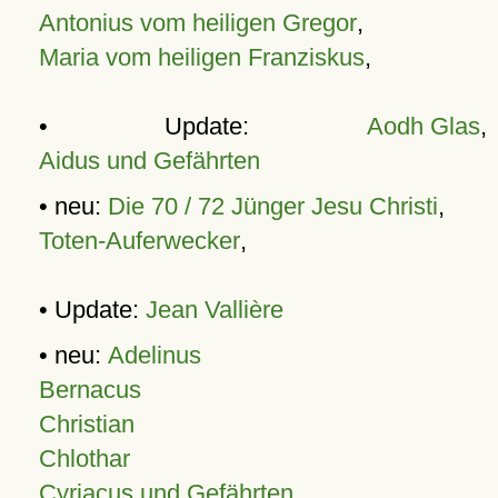
Antonius vom heiligen Gregor
,
Maria vom heiligen Franziskus
,
• Update:
Aodh Glas
,
Aidus und Gefährten
• neu:
Die 70 / 72 Jünger Jesu Christi
,
Toten-Auferwecker
,
• Update:
Jean Vallière
• neu:
Adelinus
Bernacus
Christian
Chlothar
Cyriacus und Gefährten