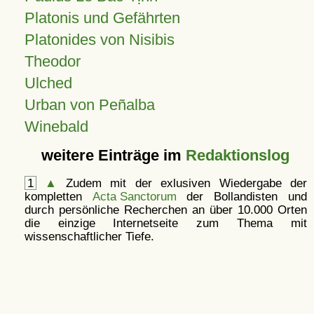
Platonis und Gefährten
Platonides von Nisibis
Theodor
Ulched
Urban von Peñalba
Winebald
weitere Einträge im
Redaktionslog
1
▲
Zudem mit der exlusiven Wiedergabe der
kompletten
Acta Sanctorum
der Bollandisten und
durch persönliche Recherchen an über 10.000 Orten
die einzige Internetseite zum Thema mit
wissenschaftlicher Tiefe.