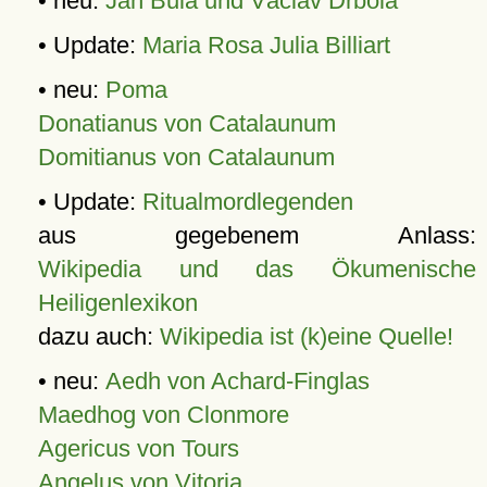
• neu:
Jan Bula und Václav Drbola
• Update:
Maria Rosa Julia Billiart
• neu:
Poma
Donatianus von Catalaunum
Domitianus von Catalaunum
• Update:
Ritualmordlegenden
aus gegebenem Anlass:
Wikipedia und das Ökumenische
Heiligenlexikon
dazu auch:
Wikipedia ist (k)eine Quelle!
• neu:
Aedh von Achard-Finglas
Maedhog von Clonmore
Agericus von Tours
Angelus von Vitoria