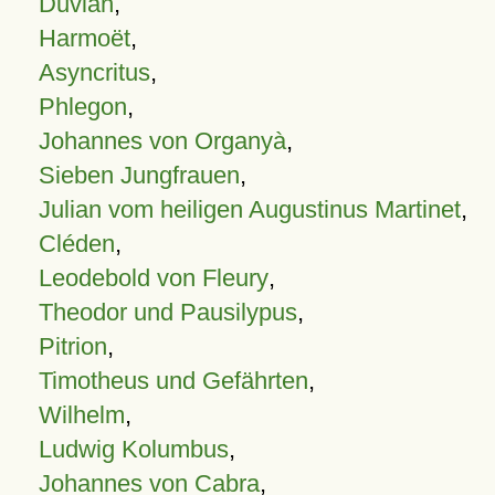
Duvian
,
Harmoët
,
Asyncritus
,
Phlegon
,
Johannes von Organyà
,
Sieben Jungfrauen
,
Julian vom heiligen Augustinus Martinet
,
Cléden
,
Leodebold von Fleury
,
Theodor und Pausilypus
,
Pitrion
,
Timotheus und Gefährten
,
Wilhelm
,
Ludwig Kolumbus
,
Johannes von Cabra
,