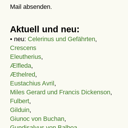
Mail absenden.
Aktuell und neu:
• neu:
Celerinus und Gefährten
,
Crescens
Eleutherius
,
Ælfleda
,
Æthelred
,
Eustachius Avril
,
Miles Gerard und Francis Dickenson
,
Fulbert
,
Gilduin
,
Giunoc von Buchan
,
Gundisalvus von Balboa
,