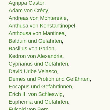
Agrippa Castor
,
Adam von Crécy
,
Andreas von Montereale
,
Anthusa von Konstantinopel
,
Anthousa von Mantinea
,
Balduin und Gefährten
,
Basilius von Parion
,
Kedron von Alexandria
,
Cyprianus und Gefährten
,
David Uribe Velasco
,
Demes und Protion und Gefährten
,
Eocapus und Gefährtinnen
,
Erich II. von Schleswig
,
Euphemia und Gefährten
,
Fulcold von Bern
,