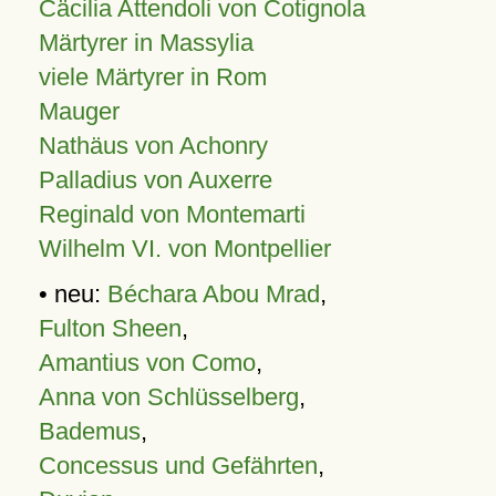
Cäcilia Attendoli von Cotignola
Märtyrer in Massylia
viele Märtyrer in Rom
Mauger
Nathäus von Achonry
Palladius von Auxerre
Reginald von Montemarti
Wilhelm VI. von Montpellier
• neu:
Béchara Abou Mrad
,
Fulton Sheen
,
Amantius von Como
,
Anna von Schlüsselberg
,
Bademus
,
Concessus und Gefährten
,