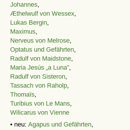
Johannes
,
Æthelwulf von Wessex
,
Lukas Bergin
,
Maximus
,
Nerveus von Melrose
,
Optatus und Gefährten
,
Radulf von Maidstone
,
Maria Jesús „a Luna”
,
Radulf von Sisteron
,
Tassach von Raholp
,
Thomaïs
,
Turibius von Le Mans
,
Wilicarus von Vienne
• neu:
Agapus und Gefährten
,