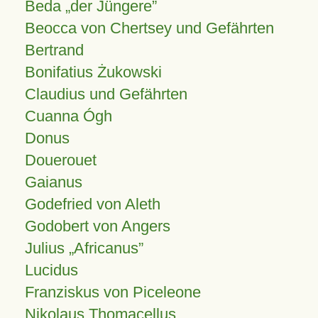
Beda „der Jüngere”
Beocca von Chertsey und Gefährten
Bertrand
Bonifatius Żukowski
Claudius und Gefährten
Cuanna Ógh
Donus
Douerouet
Gaianus
Godefried von Aleth
Godobert von Angers
Julius
Africanus
Lucidus
Franziskus von Piceleone
Nikolaus Thomacellus