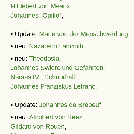
Hildebert von Meaux
,
Johannes „Opilio”
,
• Update:
Marie von der Menschwerdung
• neu:
Nazareno Lanciotti
• neu:
Theodosia
,
Johannes Swierc und Gefährten
,
Nerses IV. „Schnorhali”
,
Johannes Franziskus Lefranc
,
• Update:
Johannes de Brébeuf
• neu:
Alnobert von Seez
,
Gildard von Rouen
,