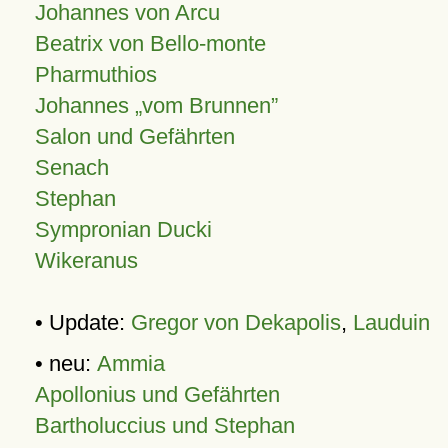
Johannes von Arcu
Beatrix von Bello-monte
Pharmuthios
Johannes
vom Brunnen
Salon und Gefährten
Senach
Stephan
Sympronian Ducki
Wikeranus
• Update:
Gregor von Dekapolis
,
Lauduin
• neu:
Ammia
Apollonius und Gefährten
Bartholuccius und Stephan