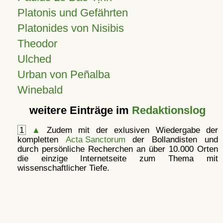
Platonis und Gefährten
Platonides von Nisibis
Theodor
Ulched
Urban von Peñalba
Winebald
weitere Einträge im
Redaktionslog
1
▲
Zudem mit der exlusiven Wiedergabe der
kompletten
Acta Sanctorum
der Bollandisten und
durch persönliche Recherchen an über 10.000 Orten
die einzige Internetseite zum Thema mit
wissenschaftlicher Tiefe.