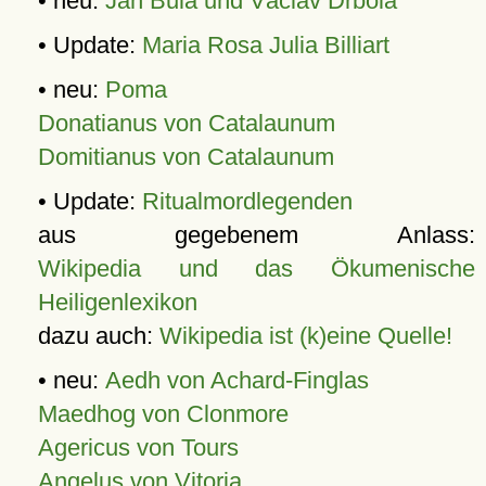
• neu:
Jan Bula und Václav Drbola
• Update:
Maria Rosa Julia Billiart
• neu:
Poma
Donatianus von Catalaunum
Domitianus von Catalaunum
• Update:
Ritualmordlegenden
aus gegebenem Anlass:
Wikipedia und das Ökumenische
Heiligenlexikon
dazu auch:
Wikipedia ist (k)eine Quelle!
• neu:
Aedh von Achard-Finglas
Maedhog von Clonmore
Agericus von Tours
Angelus von Vitoria