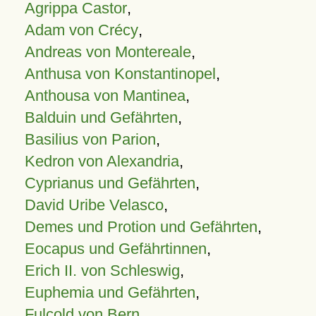
Agrippa Castor
,
Adam von Crécy
,
Andreas von Montereale
,
Anthusa von Konstantinopel
,
Anthousa von Mantinea
,
Balduin und Gefährten
,
Basilius von Parion
,
Kedron von Alexandria
,
Cyprianus und Gefährten
,
David Uribe Velasco
,
Demes und Protion und Gefährten
,
Eocapus und Gefährtinnen
,
Erich II. von Schleswig
,
Euphemia und Gefährten
,
Fulcold von Bern
,