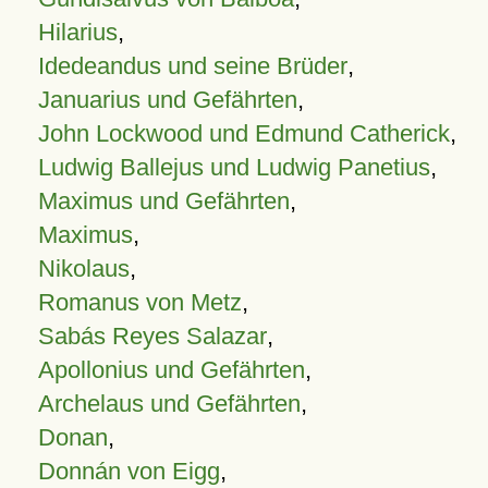
Hilarius
,
Idedeandus und seine Brüder
,
Januarius und Gefährten
,
John Lockwood und Edmund Catherick
,
Ludwig Ballejus und Ludwig Panetius
,
Maximus und Gefährten
,
Maximus
,
Nikolaus
,
Romanus von Metz
,
Sabás Reyes Salazar
,
Apollonius und Gefährten
,
Archelaus und Gefährten
,
Donan
,
Donnán von Eigg
,