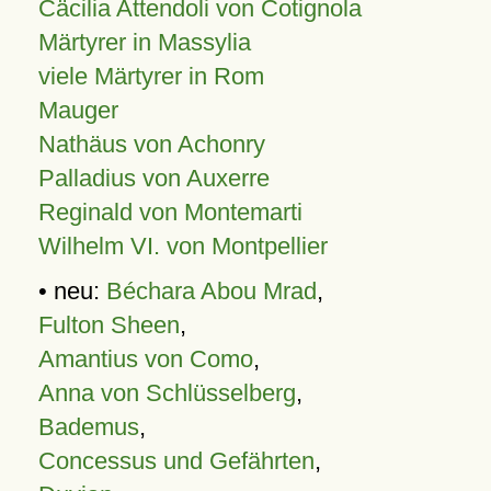
Cäcilia Attendoli von Cotignola
Märtyrer in Massylia
viele Märtyrer in Rom
Mauger
Nathäus von Achonry
Palladius von Auxerre
Reginald von Montemarti
Wilhelm VI. von Montpellier
• neu:
Béchara Abou Mrad
,
Fulton Sheen
,
Amantius von Como
,
Anna von Schlüsselberg
,
Bademus
,
Concessus und Gefährten
,