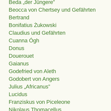
Beda „der Jüngere”
Beocca von Chertsey und Gefährten
Bertrand
Bonifatius Żukowski
Claudius und Gefährten
Cuanna Ógh
Donus
Douerouet
Gaianus
Godefried von Aleth
Godobert von Angers
Julius
Africanus
Lucidus
Franziskus von Piceleone
Nikolaus Thomacellus