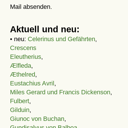
Mail absenden.
Aktuell und neu:
• neu:
Celerinus und Gefährten
,
Crescens
Eleutherius
,
Ælfleda
,
Æthelred
,
Eustachius Avril
,
Miles Gerard und Francis Dickenson
,
Fulbert
,
Gilduin
,
Giunoc von Buchan
,
Gundisalvus von Balboa
,