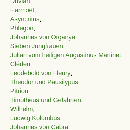
Duvian
,
Harmoët
,
Asyncritus
,
Phlegon
,
Johannes von Organyà
,
Sieben Jungfrauen
,
Julian vom heiligen Augustinus Martinet
,
Cléden
,
Leodebold von Fleury
,
Theodor und Pausilypus
,
Pitrion
,
Timotheus und Gefährten
,
Wilhelm
,
Ludwig Kolumbus
,
Johannes von Cabra
,