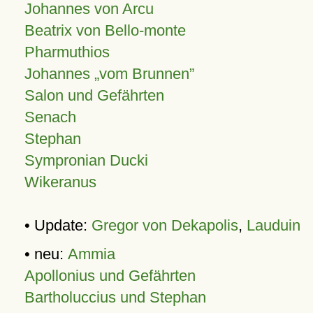
Johannes von Arcu
Beatrix von Bello-monte
Pharmuthios
Johannes
vom Brunnen
Salon und Gefährten
Senach
Stephan
Sympronian Ducki
Wikeranus
• Update:
Gregor von Dekapolis
,
Lauduin
• neu:
Ammia
Apollonius und Gefährten
Bartholuccius und Stephan