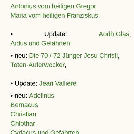
Antonius vom heiligen Gregor
,
Maria vom heiligen Franziskus
,
• Update:
Aodh Glas
,
Aidus und Gefährten
• neu:
Die 70 / 72 Jünger Jesu Christi
,
Toten-Auferwecker
,
• Update:
Jean Vallière
• neu:
Adelinus
Bernacus
Christian
Chlothar
Cyriacus und Gefährten