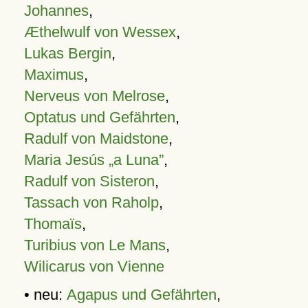
Johannes
,
Æthelwulf von Wessex
,
Lukas Bergin
,
Maximus
,
Nerveus von Melrose
,
Optatus und Gefährten
,
Radulf von Maidstone
,
Maria Jesús „a Luna”
,
Radulf von Sisteron
,
Tassach von Raholp
,
Thomaïs
,
Turibius von Le Mans
,
Wilicarus von Vienne
• neu:
Agapus und Gefährten
,