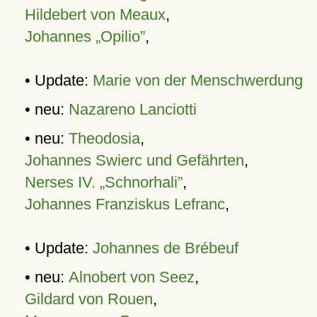
Hildebert von Meaux
,
Johannes „Opilio”
,
• Update:
Marie von der Menschwerdung
• neu:
Nazareno Lanciotti
• neu:
Theodosia
,
Johannes Swierc und Gefährten
,
Nerses IV. „Schnorhali”
,
Johannes Franziskus Lefranc
,
• Update:
Johannes de Brébeuf
• neu:
Alnobert von Seez
,
Gildard von Rouen
,