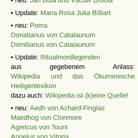
• neu:
Jan Bula und Václav Drbola
• Update:
Maria Rosa Julia Billiart
• neu:
Poma
Donatianus von Catalaunum
Domitianus von Catalaunum
• Update:
Ritualmordlegenden
aus gegebenem Anlass:
Wikipedia und das Ökumenische
Heiligenlexikon
dazu auch:
Wikipedia ist (k)eine Quelle!
• neu:
Aedh von Achard-Finglas
Maedhog von Clonmore
Agericus von Tours
Angelus von Vitoria