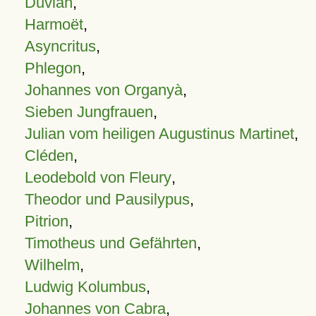
Duvian
,
Harmoët
,
Asyncritus
,
Phlegon
,
Johannes von Organyà
,
Sieben Jungfrauen
,
Julian vom heiligen Augustinus Martinet
,
Cléden
,
Leodebold von Fleury
,
Theodor und Pausilypus
,
Pitrion
,
Timotheus und Gefährten
,
Wilhelm
,
Ludwig Kolumbus
,
Johannes von Cabra
,