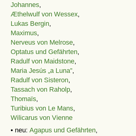
Johannes
,
Æthelwulf von Wessex
,
Lukas Bergin
,
Maximus
,
Nerveus von Melrose
,
Optatus und Gefährten
,
Radulf von Maidstone
,
Maria Jesús „a Luna”
,
Radulf von Sisteron
,
Tassach von Raholp
,
Thomaïs
,
Turibius von Le Mans
,
Wilicarus von Vienne
• neu:
Agapus und Gefährten
,