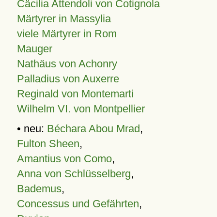
Cäcilia Attendoli von Cotignola
Märtyrer in Massylia
viele Märtyrer in Rom
Mauger
Nathäus von Achonry
Palladius von Auxerre
Reginald von Montemarti
Wilhelm VI. von Montpellier
• neu:
Béchara Abou Mrad
,
Fulton Sheen
,
Amantius von Como
,
Anna von Schlüsselberg
,
Bademus
,
Concessus und Gefährten
,