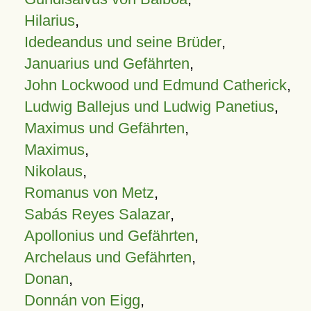
Hilarius
,
Idedeandus und seine Brüder
,
Januarius und Gefährten
,
John Lockwood und Edmund Catherick
,
Ludwig Ballejus und Ludwig Panetius
,
Maximus und Gefährten
,
Maximus
,
Nikolaus
,
Romanus von Metz
,
Sabás Reyes Salazar
,
Apollonius und Gefährten
,
Archelaus und Gefährten
,
Donan
,
Donnán von Eigg
,