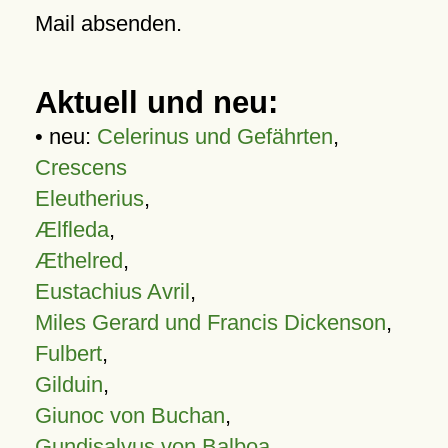
Mail absenden.
Aktuell und neu:
• neu:
Celerinus und Gefährten
,
Crescens
Eleutherius
,
Ælfleda
,
Æthelred
,
Eustachius Avril
,
Miles Gerard und Francis Dickenson
,
Fulbert
,
Gilduin
,
Giunoc von Buchan
,
Gundisalvus von Balboa
,