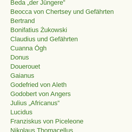
Beda „der Jüngere”
Beocca von Chertsey und Gefährten
Bertrand
Bonifatius Żukowski
Claudius und Gefährten
Cuanna Ógh
Donus
Douerouet
Gaianus
Godefried von Aleth
Godobert von Angers
Julius
Africanus
Lucidus
Franziskus von Piceleone
Nikolaus Thomacellus