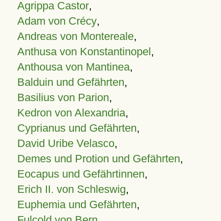
Agrippa Castor
,
Adam von Crécy
,
Andreas von Montereale
,
Anthusa von Konstantinopel
,
Anthousa von Mantinea
,
Balduin und Gefährten
,
Basilius von Parion
,
Kedron von Alexandria
,
Cyprianus und Gefährten
,
David Uribe Velasco
,
Demes und Protion und Gefährten
,
Eocapus und Gefährtinnen
,
Erich II. von Schleswig
,
Euphemia und Gefährten
,
Fulcold von Bern
,