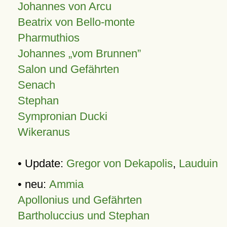
Johannes von Arcu
Beatrix von Bello-monte
Pharmuthios
Johannes
vom Brunnen
Salon und Gefährten
Senach
Stephan
Sympronian Ducki
Wikeranus
• Update:
Gregor von Dekapolis
,
Lauduin
• neu:
Ammia
Apollonius und Gefährten
Bartholuccius und Stephan