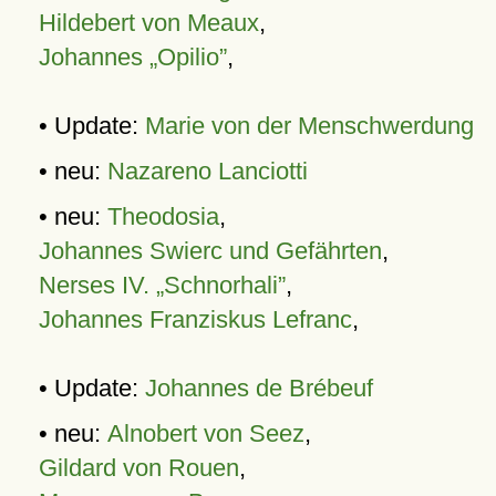
Hildebert von Meaux
,
Johannes „Opilio”
,
• Update:
Marie von der Menschwerdung
• neu:
Nazareno Lanciotti
• neu:
Theodosia
,
Johannes Swierc und Gefährten
,
Nerses IV. „Schnorhali”
,
Johannes Franziskus Lefranc
,
• Update:
Johannes de Brébeuf
• neu:
Alnobert von Seez
,
Gildard von Rouen
,