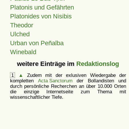
Platonis und Gefährten
Platonides von Nisibis
Theodor
Ulched
Urban von Peñalba
Winebald
weitere Einträge im
Redaktionslog
1
▲
Zudem mit der exlusiven Wiedergabe der
kompletten
Acta Sanctorum
der Bollandisten und
durch persönliche Recherchen an über 10.000 Orten
die einzige Internetseite zum Thema mit
wissenschaftlicher Tiefe.