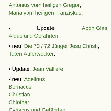
Antonius vom heiligen Gregor
,
Maria vom heiligen Franziskus
,
• Update:
Aodh Glas
,
Aidus und Gefährten
• neu:
Die 70 / 72 Jünger Jesu Christi
,
Toten-Auferwecker
,
• Update:
Jean Vallière
• neu:
Adelinus
Bernacus
Christian
Chlothar
Cyriacus und Gefährten