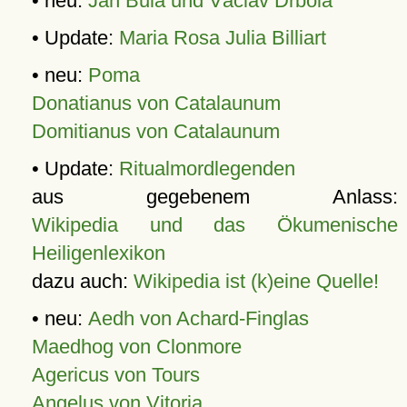
• neu:
Jan Bula und Václav Drbola
• Update:
Maria Rosa Julia Billiart
• neu:
Poma
Donatianus von Catalaunum
Domitianus von Catalaunum
• Update:
Ritualmordlegenden
aus gegebenem Anlass:
Wikipedia und das Ökumenische
Heiligenlexikon
dazu auch:
Wikipedia ist (k)eine Quelle!
• neu:
Aedh von Achard-Finglas
Maedhog von Clonmore
Agericus von Tours
Angelus von Vitoria