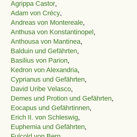
Agrippa Castor
,
Adam von Crécy
,
Andreas von Montereale
,
Anthusa von Konstantinopel
,
Anthousa von Mantinea
,
Balduin und Gefährten
,
Basilius von Parion
,
Kedron von Alexandria
,
Cyprianus und Gefährten
,
David Uribe Velasco
,
Demes und Protion und Gefährten
,
Eocapus und Gefährtinnen
,
Erich II. von Schleswig
,
Euphemia und Gefährten
,
Fulcold von Bern
,