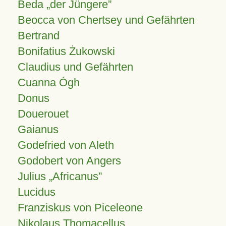
Beda „der Jüngere”
Beocca von Chertsey und Gefährten
Bertrand
Bonifatius Żukowski
Claudius und Gefährten
Cuanna Ógh
Donus
Douerouet
Gaianus
Godefried von Aleth
Godobert von Angers
Julius
Africanus
Lucidus
Franziskus von Piceleone
Nikolaus Thomacellus