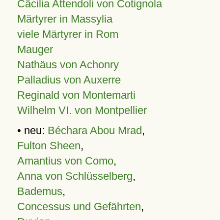
Cäcilia Attendoli von Cotignola
Märtyrer in Massylia
viele Märtyrer in Rom
Mauger
Nathäus von Achonry
Palladius von Auxerre
Reginald von Montemarti
Wilhelm VI. von Montpellier
• neu:
Béchara Abou Mrad
,
Fulton Sheen
,
Amantius von Como
,
Anna von Schlüsselberg
,
Bademus
,
Concessus und Gefährten
,