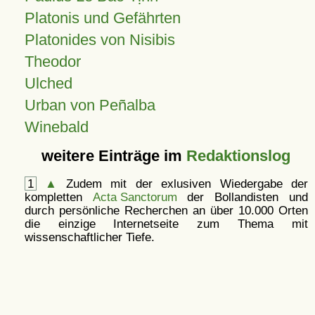
Platonis und Gefährten
Platonides von Nisibis
Theodor
Ulched
Urban von Peñalba
Winebald
weitere Einträge im
Redaktionslog
1
▲
Zudem mit der exlusiven Wiedergabe der
kompletten
Acta Sanctorum
der Bollandisten und
durch persönliche Recherchen an über 10.000 Orten
die einzige Internetseite zum Thema mit
wissenschaftlicher Tiefe.