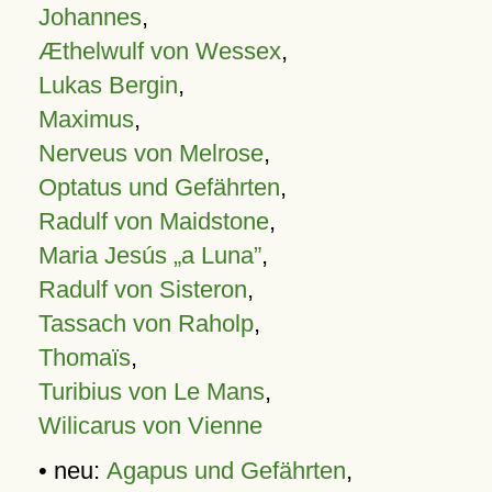
Johannes
,
Æthelwulf von Wessex
,
Lukas Bergin
,
Maximus
,
Nerveus von Melrose
,
Optatus und Gefährten
,
Radulf von Maidstone
,
Maria Jesús „a Luna”
,
Radulf von Sisteron
,
Tassach von Raholp
,
Thomaïs
,
Turibius von Le Mans
,
Wilicarus von Vienne
• neu:
Agapus und Gefährten
,