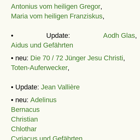
Antonius vom heiligen Gregor
,
Maria vom heiligen Franziskus
,
• Update:
Aodh Glas
,
Aidus und Gefährten
• neu:
Die 70 / 72 Jünger Jesu Christi
,
Toten-Auferwecker
,
• Update:
Jean Vallière
• neu:
Adelinus
Bernacus
Christian
Chlothar
Cyriacus und Gefährten