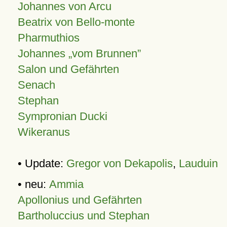
Johannes von Arcu
Beatrix von Bello-monte
Pharmuthios
Johannes
vom Brunnen
Salon und Gefährten
Senach
Stephan
Sympronian Ducki
Wikeranus
• Update:
Gregor von Dekapolis
,
Lauduin
• neu:
Ammia
Apollonius und Gefährten
Bartholuccius und Stephan