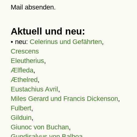
Mail absenden.
Aktuell und neu:
• neu:
Celerinus und Gefährten
,
Crescens
Eleutherius
,
Ælfleda
,
Æthelred
,
Eustachius Avril
,
Miles Gerard und Francis Dickenson
,
Fulbert
,
Gilduin
,
Giunoc von Buchan
,
Gundisalvus von Balboa
,