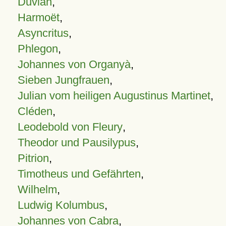
Duvian
,
Harmoët
,
Asyncritus
,
Phlegon
,
Johannes von Organyà
,
Sieben Jungfrauen
,
Julian vom heiligen Augustinus Martinet
,
Cléden
,
Leodebold von Fleury
,
Theodor und Pausilypus
,
Pitrion
,
Timotheus und Gefährten
,
Wilhelm
,
Ludwig Kolumbus
,
Johannes von Cabra
,