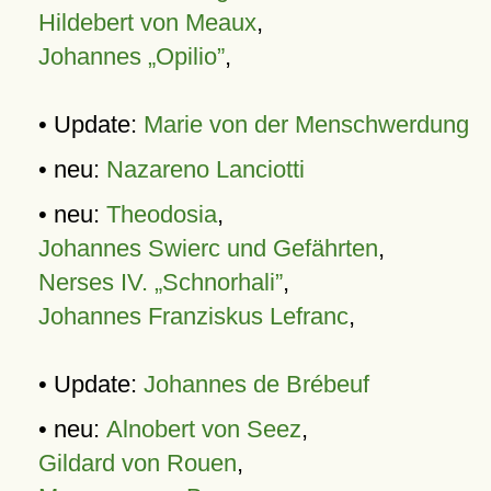
Hildebert von Meaux
,
Johannes „Opilio”
,
• Update:
Marie von der Menschwerdung
• neu:
Nazareno Lanciotti
• neu:
Theodosia
,
Johannes Swierc und Gefährten
,
Nerses IV. „Schnorhali”
,
Johannes Franziskus Lefranc
,
• Update:
Johannes de Brébeuf
• neu:
Alnobert von Seez
,
Gildard von Rouen
,