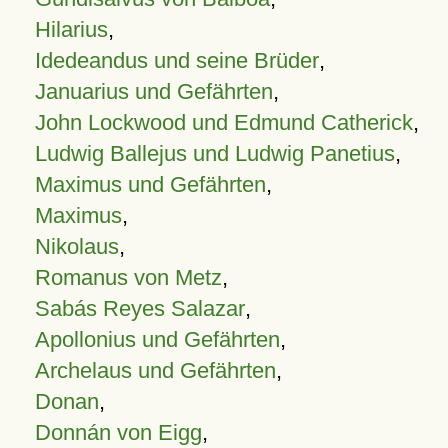
Hilarius
,
Idedeandus und seine Brüder
,
Januarius und Gefährten
,
John Lockwood und Edmund Catherick
,
Ludwig Ballejus und Ludwig Panetius
,
Maximus und Gefährten
,
Maximus
,
Nikolaus
,
Romanus von Metz
,
Sabás Reyes Salazar
,
Apollonius und Gefährten
,
Archelaus und Gefährten
,
Donan
,
Donnán von Eigg
,