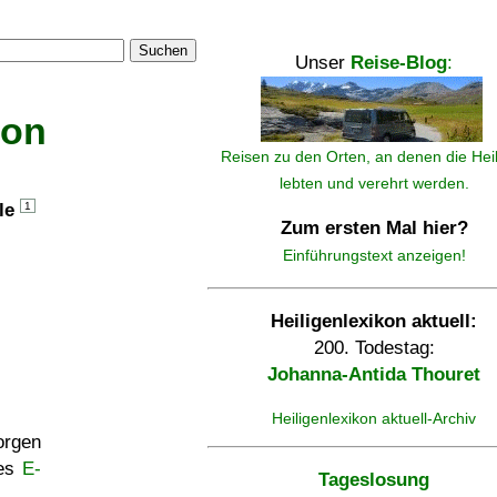
Suchen
Unser
Reise-Blog
:
kon
Reisen zu den Orten, an denen die Hei
lebten und verehrt werden.
lle
1
Zum ersten Mal hier?
Einführungstext anzeigen!
Heiligenlexikon aktuell:
200. Todestag:
Johanna-Antida Thouret
Heiligenlexikon aktuell-Archiv
rgen
ses
E-
Tageslosung