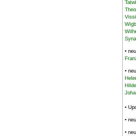
Tatw
Theo
Viss
Wigb
Wilh
Syna
• ne
Fran
• ne
Hele
Hild
Joha
• Up
• ne
• ne