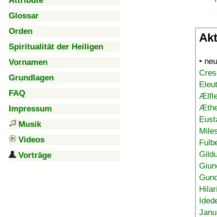
Attribute
Glossar
Orden
Akt
Spiritualität der Heiligen
• ne
Vornamen
Cres
Grundlagen
Eleu
FAQ
Ælfl
Æthe
Impressum
Eust
Musik
Mile
Videos
Fulb
Gild
Vorträge
Giun
Gund
Hilar
Ided
Janu