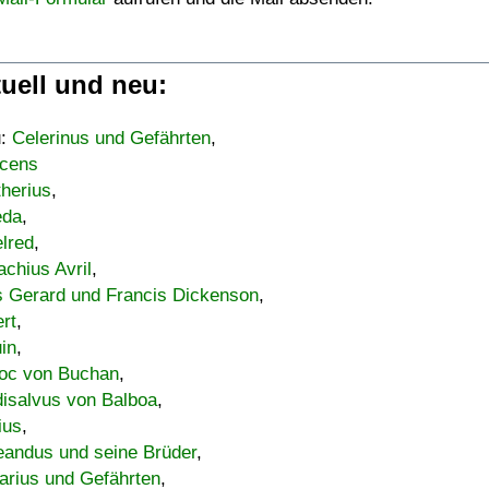
uell und neu:
u:
Celerinus und Gefährten
,
cens
therius
,
eda
,
lred
,
achius Avril
,
s Gerard und Francis Dickenson
,
ert
,
uin
,
oc von Buchan
,
isalvus von Balboa
,
ius
,
eandus und seine Brüder
,
arius und Gefährten
,