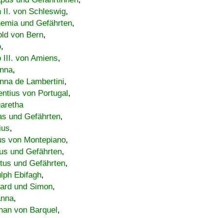
h II. von Schleswig
,
emia und Gefährten
,
old von Bern
,
o
,
 III. von Amiens
,
nna
,
nna de Lambertini
,
entius von Portugal
,
aretha
s und Gefährten
,
ius
,
us von Montepiano
,
us und Gefährten
,
tus und Gefährten
,
lph Ebifagh
,
ard und Simon
,
anna
,
han von Barquel
,