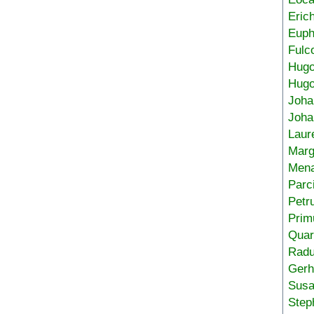
Eric
Euph
Fulc
Hug
Hugo
Joha
Joha
Laur
Marg
Mena
Parc
Petr
Prim
Quar
Radu
Gerh
Sus
Step