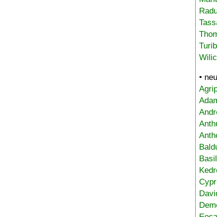
Radu
Tass
Tho
Turi
Wili
• ne
Agri
Adam
Andr
Anth
Anth
Bald
Basi
Kedr
Cypr
Davi
Deme
Eoca