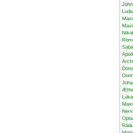
John
Ludw
Maxi
Max
Niko
Roma
Sabá
Apol
Arch
Don
Donn
Joha
Æthe
Luka
Max
Nerv
Opta
Radu
Mari