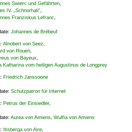
nnes Swierc und Gefährten
,
es IV. „Schnorhali”
,
nnes Franziskus Lefranc
,
date:
Johannes de Brébeuf
u:
Alnobert von Seez
,
ard von Rouen
,
eus von Bayeux
,
a Katharina vom heiligen Augustinus de Longprey
u:
Friedrich Janssoone
date:
Schutzpatron für Internet
u:
Petrus der Einsiedler
,
date:
Aurea von Amiens
,
Wulfia von Amiens
u:
Itisberga von Aire
,