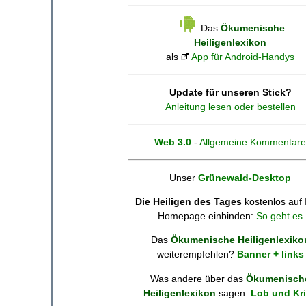
Das
Ökumenische
Heiligenlexikon
als
App für Android-Handys
Update für unseren Stick?
Anleitung lesen oder bestellen
Web 3.0
-
Allgemeine Kommentare
Unser
Grünewald-Desktop
Die Heiligen des Tages
kostenlos auf 
Homepage einbinden:
So geht es
Das
Ökumenische Heiligenlexiko
weiterempfehlen?
Banner + links
Was andere über das
Ökumenisch
Heiligenlexikon
sagen:
Lob und Kri