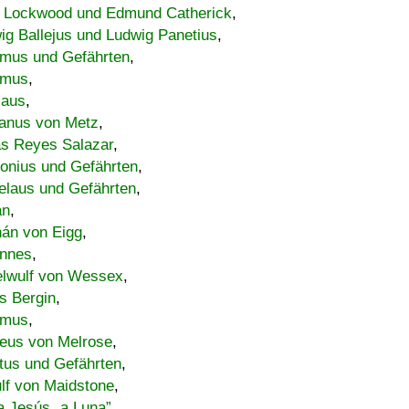
 Lockwood und Edmund Catherick
,
ig Ballejus und Ludwig Panetius
,
mus und Gefährten
,
imus
,
laus
,
nus von Metz
,
s Reyes Salazar
,
lonius und Gefährten
,
elaus und Gefährten
,
an
,
án von Eigg
,
nnes
,
lwulf von Wessex
,
s Bergin
,
imus
,
eus von Melrose
,
tus und Gefährten
,
lf von Maidstone
,
a Jesús „a Luna”
,