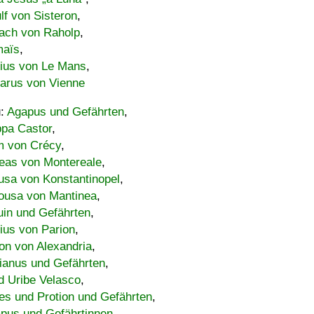
lf von Sisteron
,
ach von Raholp
,
maïs
,
bius von Le Mans
,
carus von Vienne
u:
Agapus und Gefährten
,
ppa Castor
,
 von Crécy
,
eas von Montereale
,
usa von Konstantinopel
,
ousa von Mantinea
,
uin und Gefährten
,
lius von Parion
,
on von Alexandria
,
ianus und Gefährten
,
d Uribe Velasco
,
s und Protion und Gefährten
,
pus und Gefährtinnen
,