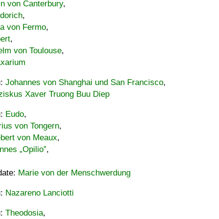
in von Canterbury
,
dorich
,
ia von Fermo
,
ert
,
elm von Toulouse
,
xarium
u:
Johannes von Shanghai und San Francisco
,
ziskus Xaver Truong Buu Diep
u:
Eudo
,
rius von Tongern
,
ebert von Meaux
,
nnes „Opilio”
,
date:
Marie von der Menschwerdung
u:
Nazareno Lanciotti
u:
Theodosia
,