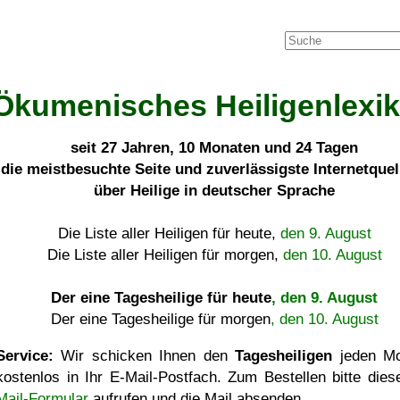
Ökumenisches Heiligenlexi
seit
27 Jahren, 10 Monaten und 24 Tagen
die meistbesuchte Seite und zuverlässigste Internetque
über Heilige in deutscher Sprache
Die Liste aller Heiligen für heute,
den 9. August
Die Liste aller Heiligen für morgen,
den 10. August
Der eine Tagesheilige für heute
, den 9. August
Der eine Tagesheilige für morgen
, den 10. August
Service:
Wir schicken Ihnen den
Tagesheiligen
jeden Mo
kostenlos in Ihr E-Mail-Postfach. Zum Bestellen bitte die
Mail-Formular
aufrufen und die Mail absenden.