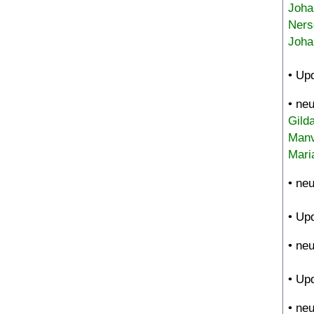
Joha
Ners
Joha
• Up
• ne
Gild
Manv
Mari
• ne
• Up
• ne
• Up
• ne