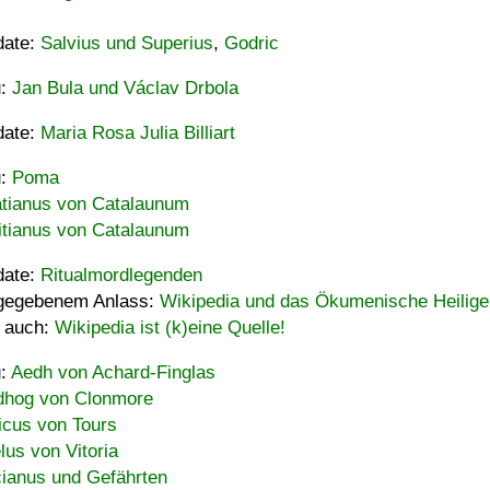
date:
Salvius und Superius
,
Godric
u:
Jan Bula und Václav Drbola
date:
Maria Rosa Julia Billiart
u:
Poma
tianus von Catalaunum
tianus von Catalaunum
date:
Ritualmordlegenden
gegebenem Anlass:
Wikipedia und das Ökumenische Heilige
 auch:
Wikipedia ist (k)eine Quelle!
u:
Aedh von Achard-Finglas
hog von Clonmore
icus von Tours
lus von Vitoria
ianus und Gefährten