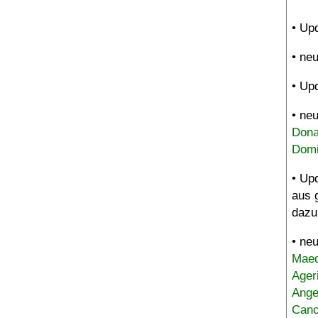
• Up
• ne
• Up
• ne
Dona
Domi
• Up
aus 
dazu
• ne
Maed
Ager
Ange
Canc