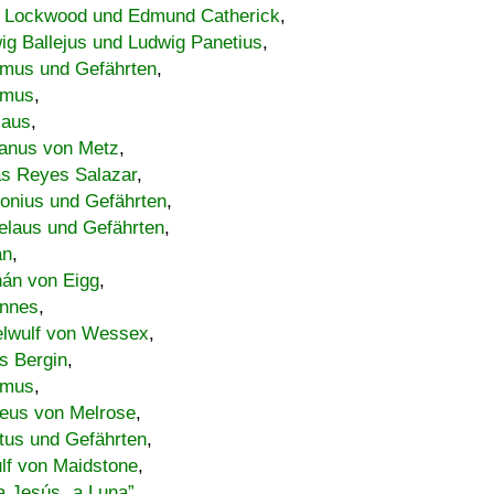
 Lockwood und Edmund Catherick
,
ig Ballejus und Ludwig Panetius
,
mus und Gefährten
,
imus
,
laus
,
nus von Metz
,
s Reyes Salazar
,
lonius und Gefährten
,
elaus und Gefährten
,
an
,
án von Eigg
,
nnes
,
lwulf von Wessex
,
s Bergin
,
imus
,
eus von Melrose
,
tus und Gefährten
,
lf von Maidstone
,
a Jesús „a Luna”
,