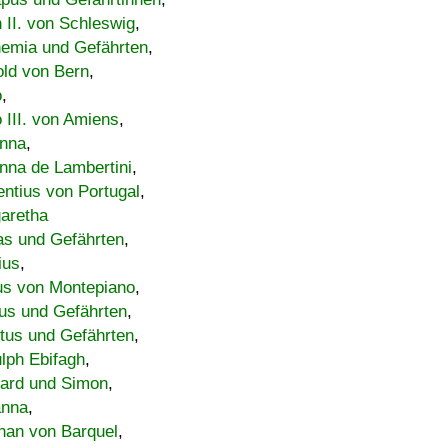
h II. von Schleswig
,
emia und Gefährten
,
old von Bern
,
o
,
 III. von Amiens
,
nna
,
nna de Lambertini
,
entius von Portugal
,
aretha
s und Gefährten
,
ius
,
us von Montepiano
,
us und Gefährten
,
tus und Gefährten
,
lph Ebifagh
,
ard und Simon
,
anna
,
han von Barquel
,