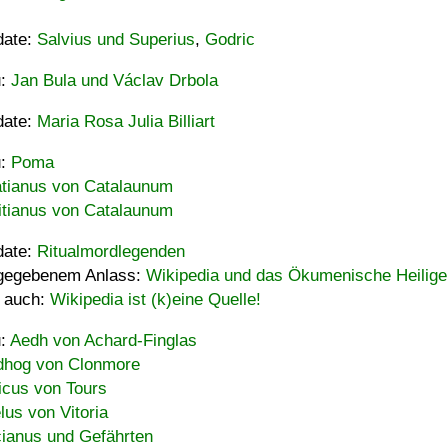
date:
Salvius und Superius
,
Godric
u:
Jan Bula und Václav Drbola
date:
Maria Rosa Julia Billiart
u:
Poma
tianus von Catalaunum
tianus von Catalaunum
date:
Ritualmordlegenden
gegebenem Anlass:
Wikipedia und das Ökumenische Heilige
 auch:
Wikipedia ist (k)eine Quelle!
u:
Aedh von Achard-Finglas
hog von Clonmore
icus von Tours
lus von Vitoria
ianus und Gefährten