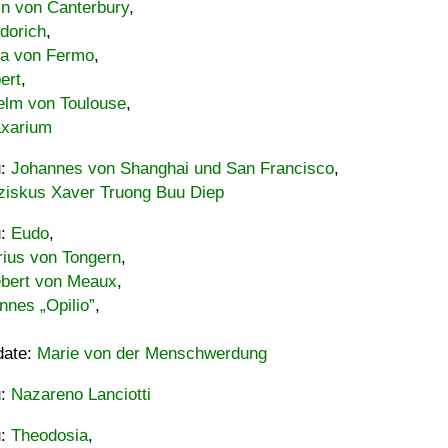
in von Canterbury
,
dorich
,
ia von Fermo
,
ert
,
elm von Toulouse
,
xarium
u:
Johannes von Shanghai und San Francisco
,
ziskus Xaver Truong Buu Diep
u:
Eudo
,
rius von Tongern
,
ebert von Meaux
,
nnes „Opilio”
,
date:
Marie von der Menschwerdung
u:
Nazareno Lanciotti
u:
Theodosia
,