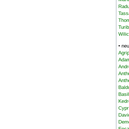
Radu
Tass
Tho
Turi
Wili
• ne
Agri
Adam
Andr
Anth
Anth
Bald
Basi
Kedr
Cypr
Davi
Deme
Eoca