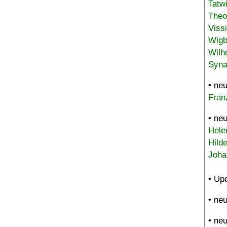
Tatw
Theo
Viss
Wigb
Wilh
Syna
• ne
Fran
• ne
Hele
Hild
Joha
• Up
• ne
• ne