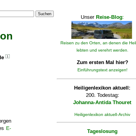
Suchen
Unser
Reise-Blog
:
kon
Reisen zu den Orten, an denen die Hei
lebten und verehrt werden.
lle
1
Zum ersten Mal hier?
Einführungstext anzeigen!
Heiligenlexikon aktuell:
200. Todestag:
Johanna-Antida Thouret
Heiligenlexikon aktuell-Archiv
rgen
ses
E-
Tageslosung