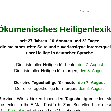
Ökumenisches Heiligenlexi
seit
27 Jahren, 10 Monaten und 22 Tagen
die meistbesuchte Seite und zuverlässigste Internetque
über Heilige in deutscher Sprache
Die Liste aller Heiligen für heute,
den 7. August
Die Liste aller Heiligen für morgen,
den 8. August
Der eine Tagesheilige für heute
, den 7. August
Der eine Tagesheilige für morgen
, den 8. August
Service:
Wir schicken Ihnen den
Tagesheiligen
jeden Mo
kostenlos in Ihr E-Mail-Postfach. Zum Bestellen bitte die
Mail-Formular
aufrufen und die Mail absenden.