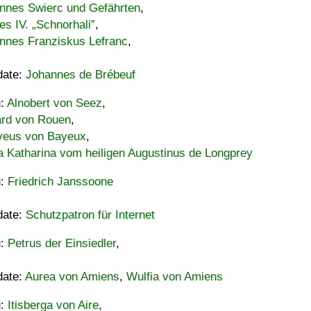
nnes Swierc und Gefährten
,
es IV. „Schnorhali”
,
nnes Franziskus Lefranc
,
date:
Johannes de Brébeuf
u:
Alnobert von Seez
,
ard von Rouen
,
eus von Bayeux
,
a Katharina vom heiligen Augustinus de Longprey
u:
Friedrich Janssoone
date:
Schutzpatron für Internet
u:
Petrus der Einsiedler
,
date:
Aurea von Amiens
,
Wulfia von Amiens
u:
Itisberga von Aire
,