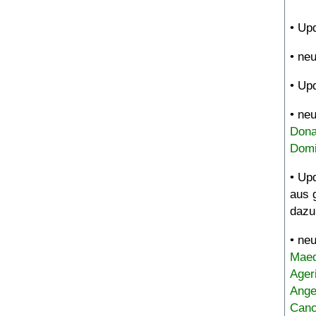
• Up
• ne
• Up
• ne
Dona
Domi
• Up
aus 
dazu
• ne
Maed
Ager
Ange
Canc