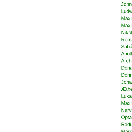
John
Ludw
Maxi
Max
Niko
Roma
Sabá
Apol
Arch
Don
Donn
Joha
Æthe
Luka
Max
Nerv
Opta
Radu
Mari