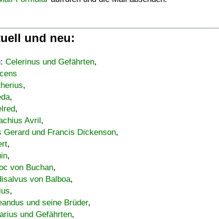
uell und neu:
u:
Celerinus und Gefährten
,
cens
therius
,
eda
,
lred
,
achius Avril
,
s Gerard und Francis Dickenson
,
ert
,
uin
,
oc von Buchan
,
isalvus von Balboa
,
ius
,
eandus und seine Brüder
,
arius und Gefährten
,