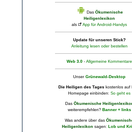
Das
Ökumenische
Heiligenlexikon
als
App für Android-Handys
Update für unseren Stick?
Anleitung lesen oder bestellen
Web 3.0
-
Allgemeine Kommentare
Unser
Grünewald-Desktop
Die Heiligen des Tages
kostenlos auf 
Homepage einbinden:
So geht es
Das
Ökumenische Heiligenlexiko
weiterempfehlen?
Banner + links
Was andere über das
Ökumenisch
Heiligenlexikon
sagen:
Lob und Kri