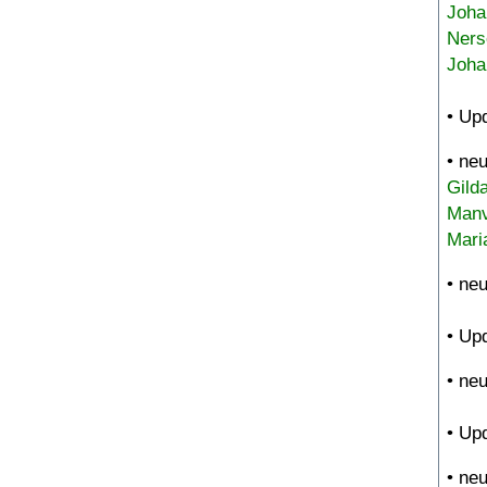
Joha
Ners
Joha
• Up
• ne
Gild
Manv
Mari
• ne
• Up
• ne
• Up
• ne