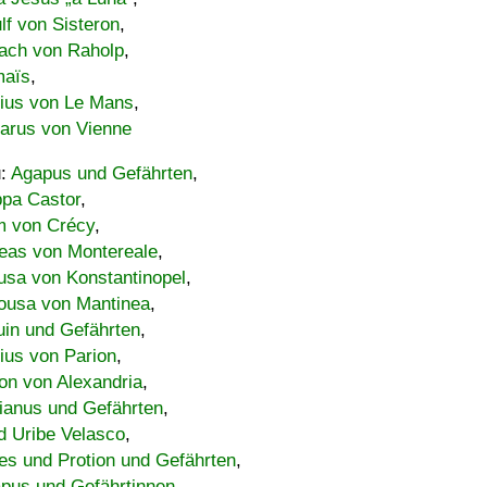
lf von Sisteron
,
ach von Raholp
,
maïs
,
bius von Le Mans
,
carus von Vienne
u:
Agapus und Gefährten
,
ppa Castor
,
 von Crécy
,
eas von Montereale
,
usa von Konstantinopel
,
ousa von Mantinea
,
uin und Gefährten
,
lius von Parion
,
on von Alexandria
,
ianus und Gefährten
,
d Uribe Velasco
,
s und Protion und Gefährten
,
pus und Gefährtinnen
,