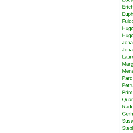
Eric
Euph
Fulc
Hug
Hugo
Joha
Joha
Laur
Marg
Mena
Parc
Petr
Prim
Quar
Radu
Gerh
Sus
Step