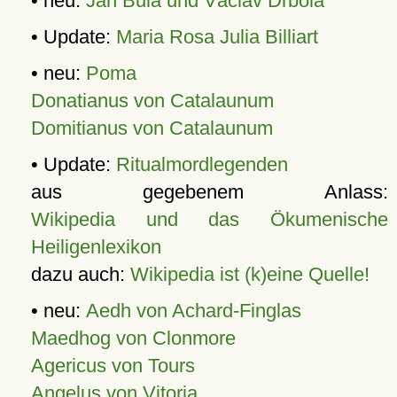
• neu:
Jan Bula und Václav Drbola
• Update:
Maria Rosa Julia Billiart
• neu:
Poma
Donatianus von Catalaunum
Domitianus von Catalaunum
• Update:
Ritualmordlegenden
aus gegebenem Anlass:
Wikipedia und das Ökumenische
Heiligenlexikon
dazu auch:
Wikipedia ist (k)eine Quelle!
• neu:
Aedh von Achard-Finglas
Maedhog von Clonmore
Agericus von Tours
Angelus von Vitoria