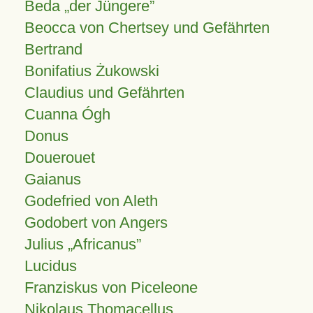
Beda „der Jüngere”
Beocca von Chertsey und Gefährten
Bertrand
Bonifatius Żukowski
Claudius und Gefährten
Cuanna Ógh
Donus
Douerouet
Gaianus
Godefried von Aleth
Godobert von Angers
Julius
Africanus
Lucidus
Franziskus von Piceleone
Nikolaus Thomacellus