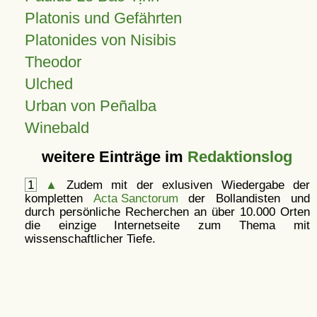
Platonis und Gefährten
Platonides von Nisibis
Theodor
Ulched
Urban von Peñalba
Winebald
weitere Einträge im
Redaktionslog
1
▲
Zudem mit der exlusiven Wiedergabe der
kompletten
Acta Sanctorum
der Bollandisten und
durch persönliche Recherchen an über 10.000 Orten
die einzige Internetseite zum Thema mit
wissenschaftlicher Tiefe.