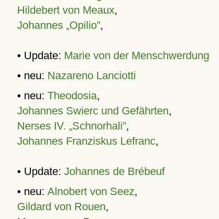
Hildebert von Meaux
,
Johannes „Opilio”
,
• Update:
Marie von der Menschwerdung
• neu:
Nazareno Lanciotti
• neu:
Theodosia
,
Johannes Swierc und Gefährten
,
Nerses IV. „Schnorhali”
,
Johannes Franziskus Lefranc
,
• Update:
Johannes de Brébeuf
• neu:
Alnobert von Seez
,
Gildard von Rouen
,