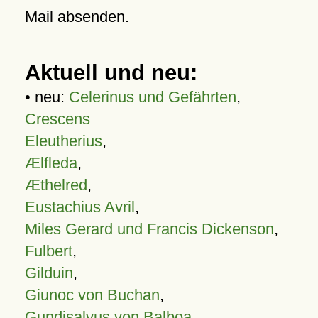
Mail absenden.
Aktuell und neu:
• neu:
Celerinus und Gefährten
,
Crescens
Eleutherius
,
Ælfleda
,
Æthelred
,
Eustachius Avril
,
Miles Gerard und Francis Dickenson
,
Fulbert
,
Gilduin
,
Giunoc von Buchan
,
Gundisalvus von Balboa
,