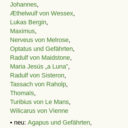
Johannes
,
Æthelwulf von Wessex
,
Lukas Bergin
,
Maximus
,
Nerveus von Melrose
,
Optatus und Gefährten
,
Radulf von Maidstone
,
Maria Jesús „a Luna”
,
Radulf von Sisteron
,
Tassach von Raholp
,
Thomaïs
,
Turibius von Le Mans
,
Wilicarus von Vienne
• neu:
Agapus und Gefährten
,