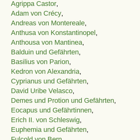
Agrippa Castor
,
Adam von Crécy
,
Andreas von Montereale
,
Anthusa von Konstantinopel
,
Anthousa von Mantinea
,
Balduin und Gefährten
,
Basilius von Parion
,
Kedron von Alexandria
,
Cyprianus und Gefährten
,
David Uribe Velasco
,
Demes und Protion und Gefährten
,
Eocapus und Gefährtinnen
,
Erich II. von Schleswig
,
Euphemia und Gefährten
,
Fulcold von Bern
,