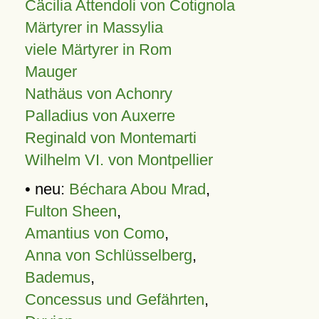
Cäcilia Attendoli von Cotignola
Märtyrer in Massylia
viele Märtyrer in Rom
Mauger
Nathäus von Achonry
Palladius von Auxerre
Reginald von Montemarti
Wilhelm VI. von Montpellier
• neu:
Béchara Abou Mrad
,
Fulton Sheen
,
Amantius von Como
,
Anna von Schlüsselberg
,
Bademus
,
Concessus und Gefährten
,