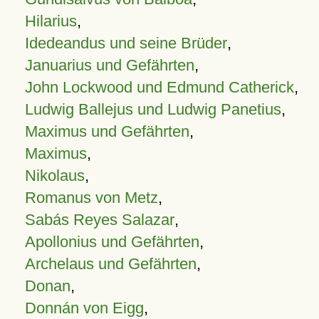
Hilarius
,
Idedeandus und seine Brüder
,
Januarius und Gefährten
,
John Lockwood und Edmund Catherick
,
Ludwig Ballejus und Ludwig Panetius
,
Maximus und Gefährten
,
Maximus
,
Nikolaus
,
Romanus von Metz
,
Sabás Reyes Salazar
,
Apollonius und Gefährten
,
Archelaus und Gefährten
,
Donan
,
Donnán von Eigg
,