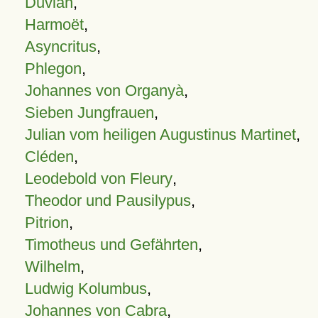
Duvian
,
Harmoët
,
Asyncritus
,
Phlegon
,
Johannes von Organyà
,
Sieben Jungfrauen
,
Julian vom heiligen Augustinus Martinet
,
Cléden
,
Leodebold von Fleury
,
Theodor und Pausilypus
,
Pitrion
,
Timotheus und Gefährten
,
Wilhelm
,
Ludwig Kolumbus
,
Johannes von Cabra
,