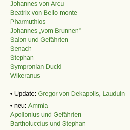
Johannes von Arcu
Beatrix von Bello-monte
Pharmuthios
Johannes
vom Brunnen
Salon und Gefährten
Senach
Stephan
Sympronian Ducki
Wikeranus
• Update:
Gregor von Dekapolis
,
Lauduin
• neu:
Ammia
Apollonius und Gefährten
Bartholuccius und Stephan