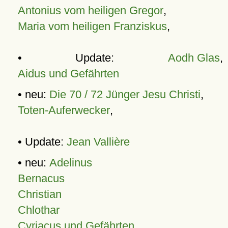
Antonius vom heiligen Gregor
,
Maria vom heiligen Franziskus
,
• Update:
Aodh Glas
,
Aidus und Gefährten
• neu:
Die 70 / 72 Jünger Jesu Christi
,
Toten-Auferwecker
,
• Update:
Jean Vallière
• neu:
Adelinus
Bernacus
Christian
Chlothar
Cyriacus und Gefährten