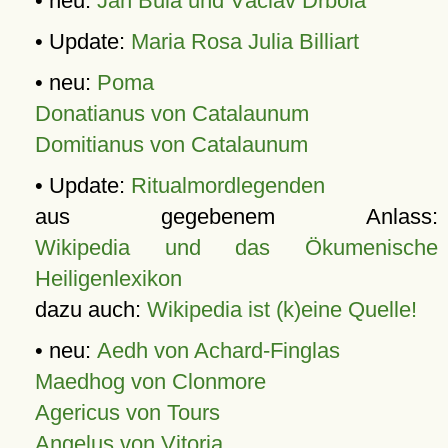
• neu:
Jan Bula und Václav Drbola
• Update:
Maria Rosa Julia Billiart
• neu:
Poma
Donatianus von Catalaunum
Domitianus von Catalaunum
• Update:
Ritualmordlegenden
aus gegebenem Anlass:
Wikipedia und das Ökumenische
Heiligenlexikon
dazu auch:
Wikipedia ist (k)eine Quelle!
• neu:
Aedh von Achard-Finglas
Maedhog von Clonmore
Agericus von Tours
Angelus von Vitoria