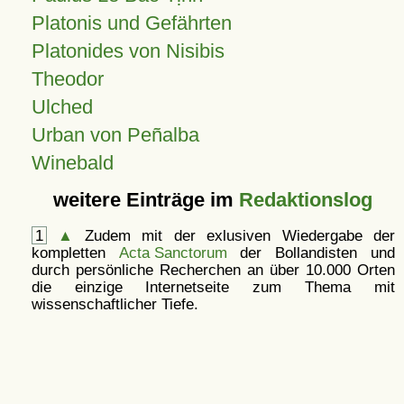
Platonis und Gefährten
Platonides von Nisibis
Theodor
Ulched
Urban von Peñalba
Winebald
weitere Einträge im
Redaktionslog
1
▲
Zudem mit der exlusiven Wiedergabe der
kompletten
Acta Sanctorum
der Bollandisten und
durch persönliche Recherchen an über 10.000 Orten
die einzige Internetseite zum Thema mit
wissenschaftlicher Tiefe.