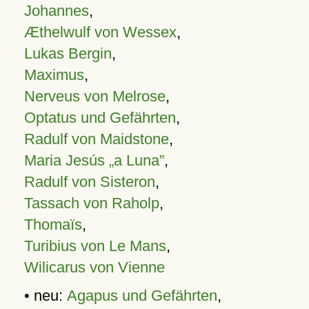
Johannes
,
Æthelwulf von Wessex
,
Lukas Bergin
,
Maximus
,
Nerveus von Melrose
,
Optatus und Gefährten
,
Radulf von Maidstone
,
Maria Jesús „a Luna”
,
Radulf von Sisteron
,
Tassach von Raholp
,
Thomaïs
,
Turibius von Le Mans
,
Wilicarus von Vienne
• neu:
Agapus und Gefährten
,