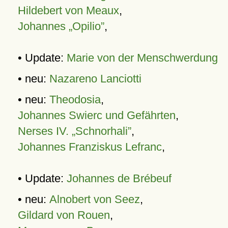
Hildebert von Meaux
,
Johannes „Opilio”
,
• Update:
Marie von der Menschwerdung
• neu:
Nazareno Lanciotti
• neu:
Theodosia
,
Johannes Swierc und Gefährten
,
Nerses IV. „Schnorhali”
,
Johannes Franziskus Lefranc
,
• Update:
Johannes de Brébeuf
• neu:
Alnobert von Seez
,
Gildard von Rouen
,