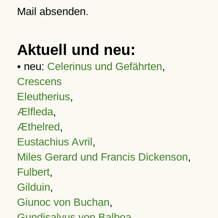
Mail absenden.
Aktuell und neu:
• neu:
Celerinus und Gefährten
,
Crescens
Eleutherius
,
Ælfleda
,
Æthelred
,
Eustachius Avril
,
Miles Gerard und Francis Dickenson
,
Fulbert
,
Gilduin
,
Giunoc von Buchan
,
Gundisalvus von Balboa
,