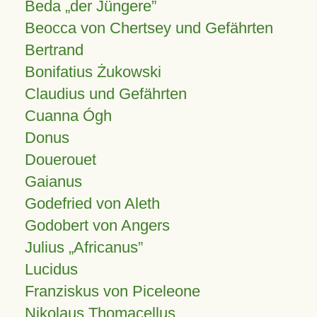
Beda „der Jüngere”
Beocca von Chertsey und Gefährten
Bertrand
Bonifatius Żukowski
Claudius und Gefährten
Cuanna Ógh
Donus
Douerouet
Gaianus
Godefried von Aleth
Godobert von Angers
Julius
Africanus
Lucidus
Franziskus von Piceleone
Nikolaus Thomacellus