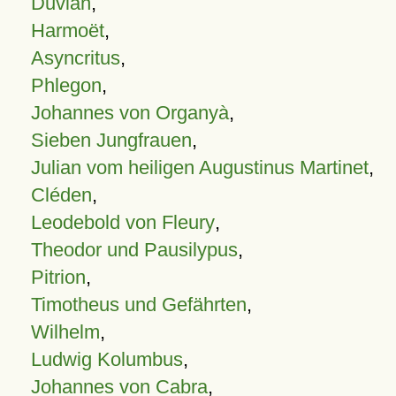
Duvian
,
Harmoët
,
Asyncritus
,
Phlegon
,
Johannes von Organyà
,
Sieben Jungfrauen
,
Julian vom heiligen Augustinus Martinet
,
Cléden
,
Leodebold von Fleury
,
Theodor und Pausilypus
,
Pitrion
,
Timotheus und Gefährten
,
Wilhelm
,
Ludwig Kolumbus
,
Johannes von Cabra
,