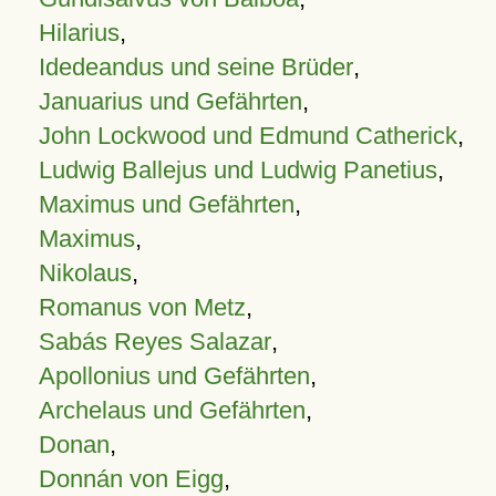
Hilarius
,
Idedeandus und seine Brüder
,
Januarius und Gefährten
,
John Lockwood und Edmund Catherick
,
Ludwig Ballejus und Ludwig Panetius
,
Maximus und Gefährten
,
Maximus
,
Nikolaus
,
Romanus von Metz
,
Sabás Reyes Salazar
,
Apollonius und Gefährten
,
Archelaus und Gefährten
,
Donan
,
Donnán von Eigg
,