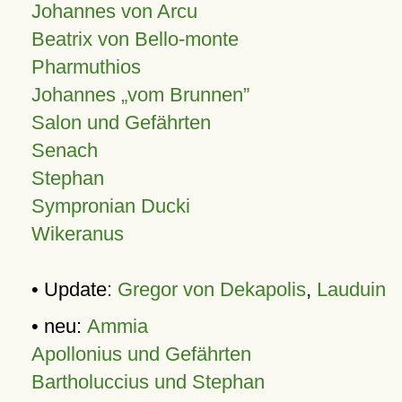
Johannes von Arcu
Beatrix von Bello-monte
Pharmuthios
Johannes
vom Brunnen
Salon und Gefährten
Senach
Stephan
Sympronian Ducki
Wikeranus
• Update:
Gregor von Dekapolis
,
Lauduin
• neu:
Ammia
Apollonius und Gefährten
Bartholuccius und Stephan