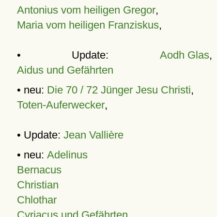
Antonius vom heiligen Gregor
,
Maria vom heiligen Franziskus
,
• Update:
Aodh Glas
,
Aidus und Gefährten
• neu:
Die 70 / 72 Jünger Jesu Christi
,
Toten-Auferwecker
,
• Update:
Jean Vallière
• neu:
Adelinus
Bernacus
Christian
Chlothar
Cyriacus und Gefährten