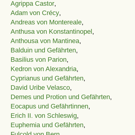
Agrippa Castor
,
Adam von Crécy
,
Andreas von Montereale
,
Anthusa von Konstantinopel
,
Anthousa von Mantinea
,
Balduin und Gefährten
,
Basilius von Parion
,
Kedron von Alexandria
,
Cyprianus und Gefährten
,
David Uribe Velasco
,
Demes und Protion und Gefährten
,
Eocapus und Gefährtinnen
,
Erich II. von Schleswig
,
Euphemia und Gefährten
,
Fulcold von Bern
,