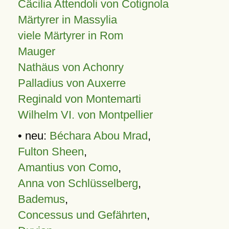
Cäcilia Attendoli von Cotignola
Märtyrer in Massylia
viele Märtyrer in Rom
Mauger
Nathäus von Achonry
Palladius von Auxerre
Reginald von Montemarti
Wilhelm VI. von Montpellier
• neu:
Béchara Abou Mrad
,
Fulton Sheen
,
Amantius von Como
,
Anna von Schlüsselberg
,
Bademus
,
Concessus und Gefährten
,