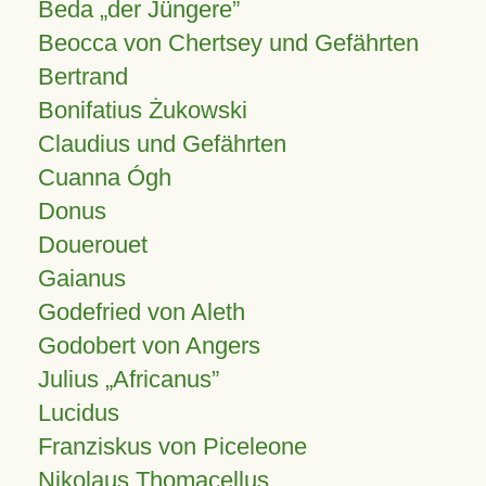
Beda „der Jüngere”
Beocca von Chertsey und Gefährten
Bertrand
Bonifatius Żukowski
Claudius und Gefährten
Cuanna Ógh
Donus
Douerouet
Gaianus
Godefried von Aleth
Godobert von Angers
Julius
Africanus
Lucidus
Franziskus von Piceleone
Nikolaus Thomacellus