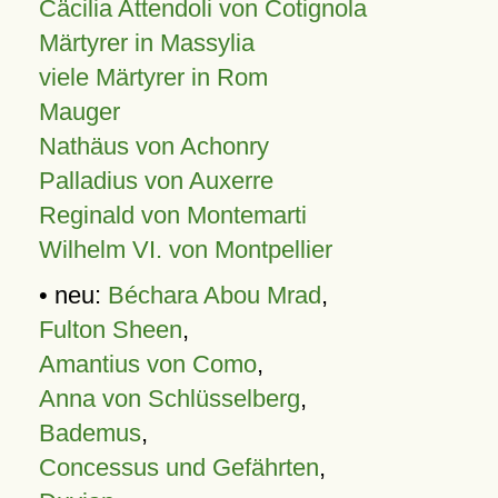
Cäcilia Attendoli von Cotignola
Märtyrer in Massylia
viele Märtyrer in Rom
Mauger
Nathäus von Achonry
Palladius von Auxerre
Reginald von Montemarti
Wilhelm VI. von Montpellier
• neu:
Béchara Abou Mrad
,
Fulton Sheen
,
Amantius von Como
,
Anna von Schlüsselberg
,
Bademus
,
Concessus und Gefährten
,