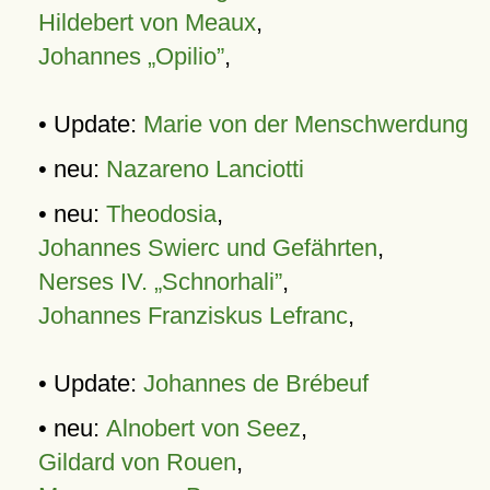
Hildebert von Meaux
,
Johannes „Opilio”
,
• Update:
Marie von der Menschwerdung
• neu:
Nazareno Lanciotti
• neu:
Theodosia
,
Johannes Swierc und Gefährten
,
Nerses IV. „Schnorhali”
,
Johannes Franziskus Lefranc
,
• Update:
Johannes de Brébeuf
• neu:
Alnobert von Seez
,
Gildard von Rouen
,