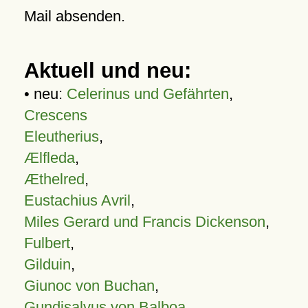
Mail absenden.
Aktuell und neu:
• neu:
Celerinus und Gefährten
,
Crescens
Eleutherius
,
Ælfleda
,
Æthelred
,
Eustachius Avril
,
Miles Gerard und Francis Dickenson
,
Fulbert
,
Gilduin
,
Giunoc von Buchan
,
Gundisalvus von Balboa
,