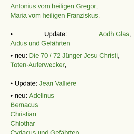
Antonius vom heiligen Gregor
,
Maria vom heiligen Franziskus
,
• Update:
Aodh Glas
,
Aidus und Gefährten
• neu:
Die 70 / 72 Jünger Jesu Christi
,
Toten-Auferwecker
,
• Update:
Jean Vallière
• neu:
Adelinus
Bernacus
Christian
Chlothar
Cyriacus und Gefährten