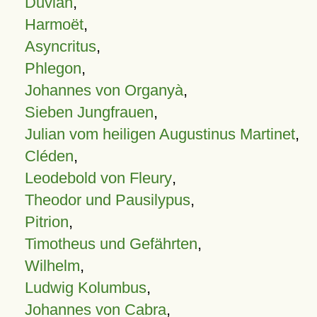
Duvian
,
Harmoët
,
Asyncritus
,
Phlegon
,
Johannes von Organyà
,
Sieben Jungfrauen
,
Julian vom heiligen Augustinus Martinet
,
Cléden
,
Leodebold von Fleury
,
Theodor und Pausilypus
,
Pitrion
,
Timotheus und Gefährten
,
Wilhelm
,
Ludwig Kolumbus
,
Johannes von Cabra
,