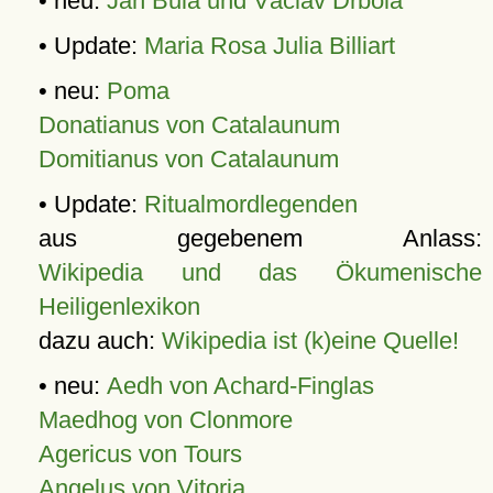
• neu:
Jan Bula und Václav Drbola
• Update:
Maria Rosa Julia Billiart
• neu:
Poma
Donatianus von Catalaunum
Domitianus von Catalaunum
• Update:
Ritualmordlegenden
aus gegebenem Anlass:
Wikipedia und das Ökumenische
Heiligenlexikon
dazu auch:
Wikipedia ist (k)eine Quelle!
• neu:
Aedh von Achard-Finglas
Maedhog von Clonmore
Agericus von Tours
Angelus von Vitoria