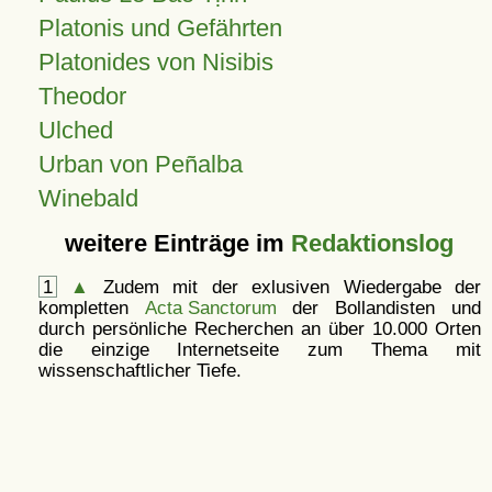
Platonis und Gefährten
Platonides von Nisibis
Theodor
Ulched
Urban von Peñalba
Winebald
weitere Einträge im
Redaktionslog
1
▲
Zudem mit der exlusiven Wiedergabe der
kompletten
Acta Sanctorum
der Bollandisten und
durch persönliche Recherchen an über 10.000 Orten
die einzige Internetseite zum Thema mit
wissenschaftlicher Tiefe.