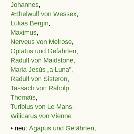
Johannes
,
Æthelwulf von Wessex
,
Lukas Bergin
,
Maximus
,
Nerveus von Melrose
,
Optatus und Gefährten
,
Radulf von Maidstone
,
Maria Jesús „a Luna”
,
Radulf von Sisteron
,
Tassach von Raholp
,
Thomaïs
,
Turibius von Le Mans
,
Wilicarus von Vienne
• neu:
Agapus und Gefährten
,