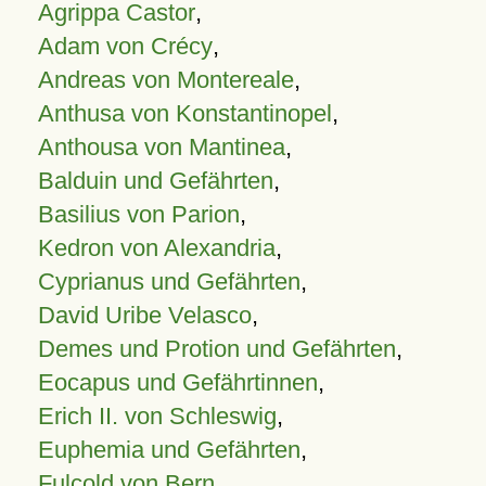
Agrippa Castor
,
Adam von Crécy
,
Andreas von Montereale
,
Anthusa von Konstantinopel
,
Anthousa von Mantinea
,
Balduin und Gefährten
,
Basilius von Parion
,
Kedron von Alexandria
,
Cyprianus und Gefährten
,
David Uribe Velasco
,
Demes und Protion und Gefährten
,
Eocapus und Gefährtinnen
,
Erich II. von Schleswig
,
Euphemia und Gefährten
,
Fulcold von Bern
,