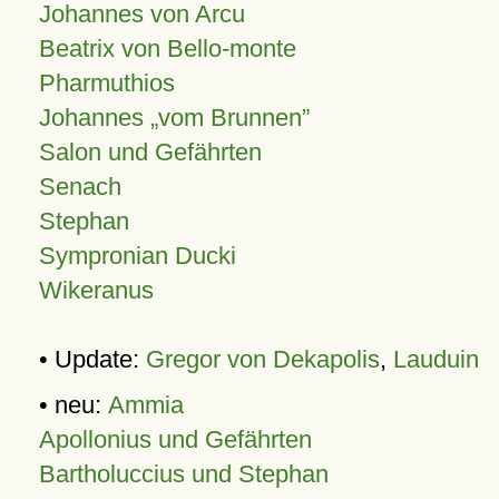
Johannes von Arcu
Beatrix von Bello-monte
Pharmuthios
Johannes
vom Brunnen
Salon und Gefährten
Senach
Stephan
Sympronian Ducki
Wikeranus
• Update:
Gregor von Dekapolis
,
Lauduin
• neu:
Ammia
Apollonius und Gefährten
Bartholuccius und Stephan