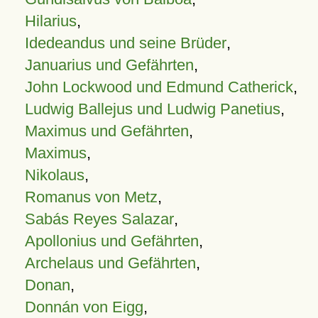
Hilarius
,
Idedeandus und seine Brüder
,
Januarius und Gefährten
,
John Lockwood und Edmund Catherick
,
Ludwig Ballejus und Ludwig Panetius
,
Maximus und Gefährten
,
Maximus
,
Nikolaus
,
Romanus von Metz
,
Sabás Reyes Salazar
,
Apollonius und Gefährten
,
Archelaus und Gefährten
,
Donan
,
Donnán von Eigg
,