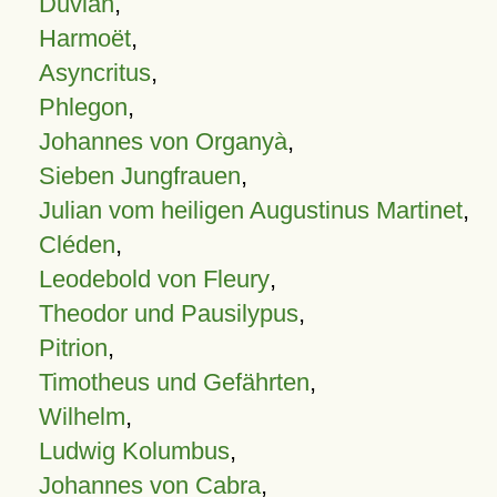
Duvian
,
Harmoët
,
Asyncritus
,
Phlegon
,
Johannes von Organyà
,
Sieben Jungfrauen
,
Julian vom heiligen Augustinus Martinet
,
Cléden
,
Leodebold von Fleury
,
Theodor und Pausilypus
,
Pitrion
,
Timotheus und Gefährten
,
Wilhelm
,
Ludwig Kolumbus
,
Johannes von Cabra
,