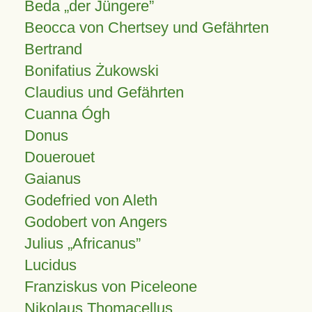
Beda „der Jüngere”
Beocca von Chertsey und Gefährten
Bertrand
Bonifatius Żukowski
Claudius und Gefährten
Cuanna Ógh
Donus
Douerouet
Gaianus
Godefried von Aleth
Godobert von Angers
Julius
Africanus
Lucidus
Franziskus von Piceleone
Nikolaus Thomacellus