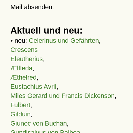
Mail absenden.
Aktuell und neu:
• neu:
Celerinus und Gefährten
,
Crescens
Eleutherius
,
Ælfleda
,
Æthelred
,
Eustachius Avril
,
Miles Gerard und Francis Dickenson
,
Fulbert
,
Gilduin
,
Giunoc von Buchan
,
Gundisalvus von Balboa
,