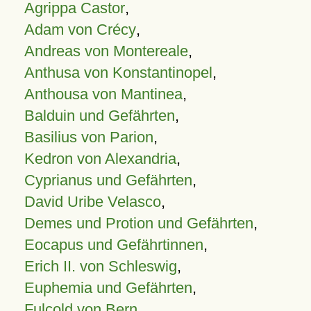
Agrippa Castor
,
Adam von Crécy
,
Andreas von Montereale
,
Anthusa von Konstantinopel
,
Anthousa von Mantinea
,
Balduin und Gefährten
,
Basilius von Parion
,
Kedron von Alexandria
,
Cyprianus und Gefährten
,
David Uribe Velasco
,
Demes und Protion und Gefährten
,
Eocapus und Gefährtinnen
,
Erich II. von Schleswig
,
Euphemia und Gefährten
,
Fulcold von Bern
,