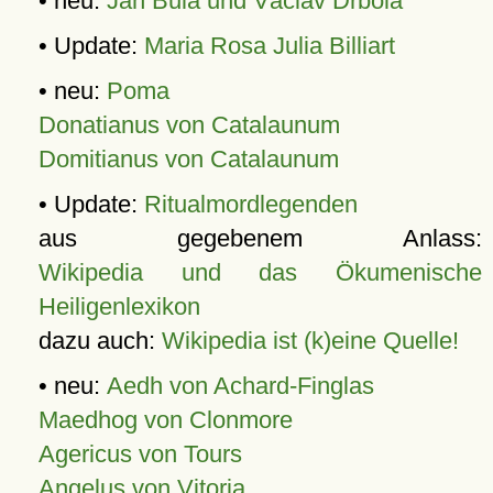
• neu:
Jan Bula und Václav Drbola
• Update:
Maria Rosa Julia Billiart
• neu:
Poma
Donatianus von Catalaunum
Domitianus von Catalaunum
• Update:
Ritualmordlegenden
aus gegebenem Anlass:
Wikipedia und das Ökumenische
Heiligenlexikon
dazu auch:
Wikipedia ist (k)eine Quelle!
• neu:
Aedh von Achard-Finglas
Maedhog von Clonmore
Agericus von Tours
Angelus von Vitoria