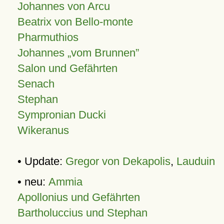
Johannes von Arcu
Beatrix von Bello-monte
Pharmuthios
Johannes
vom Brunnen
Salon und Gefährten
Senach
Stephan
Sympronian Ducki
Wikeranus
• Update:
Gregor von Dekapolis
,
Lauduin
• neu:
Ammia
Apollonius und Gefährten
Bartholuccius und Stephan