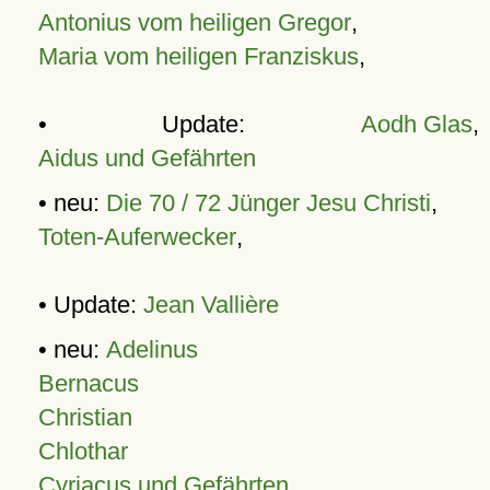
Antonius vom heiligen Gregor
,
Maria vom heiligen Franziskus
,
• Update:
Aodh Glas
,
Aidus und Gefährten
• neu:
Die 70 / 72 Jünger Jesu Christi
,
Toten-Auferwecker
,
• Update:
Jean Vallière
• neu:
Adelinus
Bernacus
Christian
Chlothar
Cyriacus und Gefährten