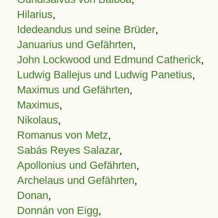
Hilarius
,
Idedeandus und seine Brüder
,
Januarius und Gefährten
,
John Lockwood und Edmund Catherick
,
Ludwig Ballejus und Ludwig Panetius
,
Maximus und Gefährten
,
Maximus
,
Nikolaus
,
Romanus von Metz
,
Sabás Reyes Salazar
,
Apollonius und Gefährten
,
Archelaus und Gefährten
,
Donan
,
Donnán von Eigg
,