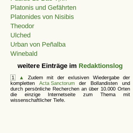
Platonis und Gefährten
Platonides von Nisibis
Theodor
Ulched
Urban von Peñalba
Winebald
weitere Einträge im
Redaktionslog
1
▲
Zudem mit der exlusiven Wiedergabe der
kompletten
Acta Sanctorum
der Bollandisten und
durch persönliche Recherchen an über 10.000 Orten
die einzige Internetseite zum Thema mit
wissenschaftlicher Tiefe.