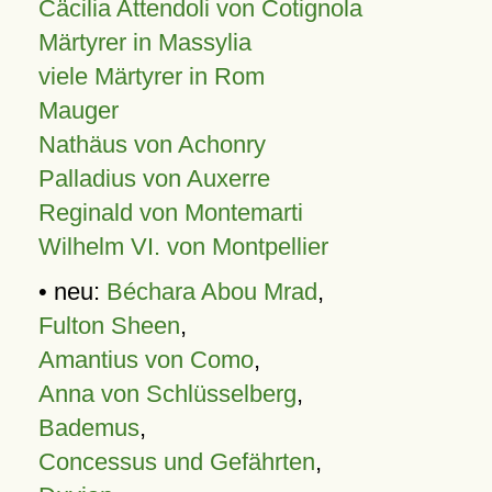
Cäcilia Attendoli von Cotignola
Märtyrer in Massylia
viele Märtyrer in Rom
Mauger
Nathäus von Achonry
Palladius von Auxerre
Reginald von Montemarti
Wilhelm VI. von Montpellier
• neu:
Béchara Abou Mrad
,
Fulton Sheen
,
Amantius von Como
,
Anna von Schlüsselberg
,
Bademus
,
Concessus und Gefährten
,