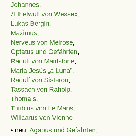
Johannes
,
Æthelwulf von Wessex
,
Lukas Bergin
,
Maximus
,
Nerveus von Melrose
,
Optatus und Gefährten
,
Radulf von Maidstone
,
Maria Jesús „a Luna”
,
Radulf von Sisteron
,
Tassach von Raholp
,
Thomaïs
,
Turibius von Le Mans
,
Wilicarus von Vienne
• neu:
Agapus und Gefährten
,