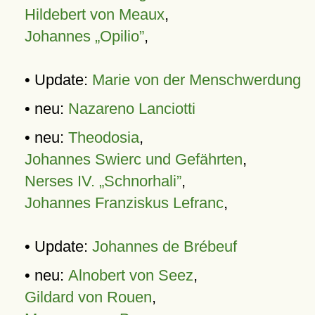
Hildebert von Meaux
,
Johannes „Opilio”
,
• Update:
Marie von der Menschwerdung
• neu:
Nazareno Lanciotti
• neu:
Theodosia
,
Johannes Swierc und Gefährten
,
Nerses IV. „Schnorhali”
,
Johannes Franziskus Lefranc
,
• Update:
Johannes de Brébeuf
• neu:
Alnobert von Seez
,
Gildard von Rouen
,