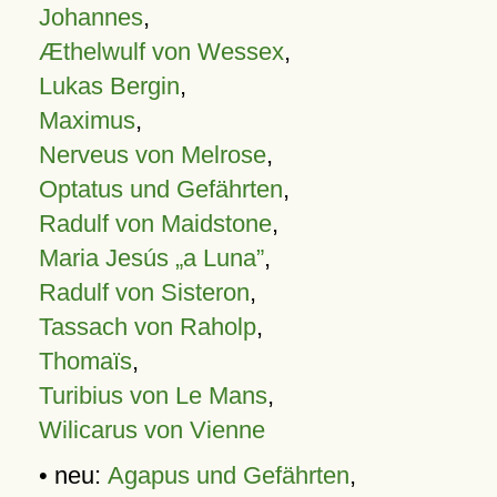
Johannes
,
Æthelwulf von Wessex
,
Lukas Bergin
,
Maximus
,
Nerveus von Melrose
,
Optatus und Gefährten
,
Radulf von Maidstone
,
Maria Jesús „a Luna”
,
Radulf von Sisteron
,
Tassach von Raholp
,
Thomaïs
,
Turibius von Le Mans
,
Wilicarus von Vienne
• neu:
Agapus und Gefährten
,