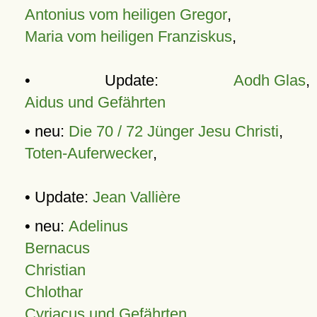
Antonius vom heiligen Gregor
,
Maria vom heiligen Franziskus
,
• Update:
Aodh Glas
,
Aidus und Gefährten
• neu:
Die 70 / 72 Jünger Jesu Christi
,
Toten-Auferwecker
,
• Update:
Jean Vallière
• neu:
Adelinus
Bernacus
Christian
Chlothar
Cyriacus und Gefährten