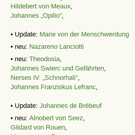
Hildebert von Meaux
,
Johannes „Opilio”
,
• Update:
Marie von der Menschwerdung
• neu:
Nazareno Lanciotti
• neu:
Theodosia
,
Johannes Swierc und Gefährten
,
Nerses IV. „Schnorhali”
,
Johannes Franziskus Lefranc
,
• Update:
Johannes de Brébeuf
• neu:
Alnobert von Seez
,
Gildard von Rouen
,