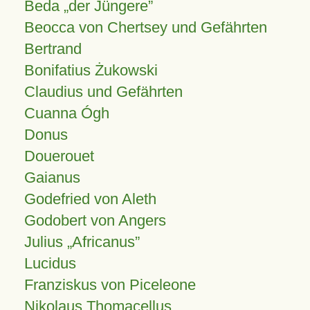
Beda „der Jüngere”
Beocca von Chertsey und Gefährten
Bertrand
Bonifatius Żukowski
Claudius und Gefährten
Cuanna Ógh
Donus
Douerouet
Gaianus
Godefried von Aleth
Godobert von Angers
Julius
Africanus
Lucidus
Franziskus von Piceleone
Nikolaus Thomacellus