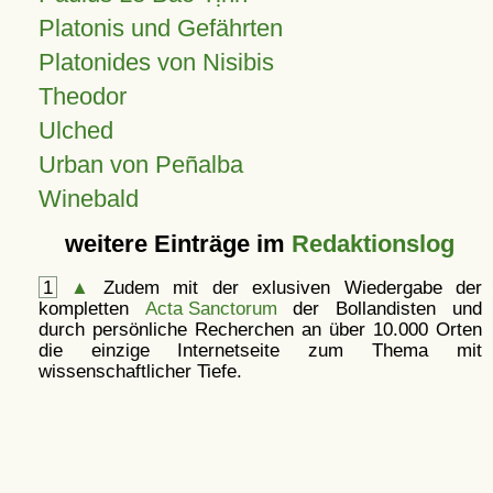
Platonis und Gefährten
Platonides von Nisibis
Theodor
Ulched
Urban von Peñalba
Winebald
weitere Einträge im
Redaktionslog
1
▲
Zudem mit der exlusiven Wiedergabe der
kompletten
Acta Sanctorum
der Bollandisten und
durch persönliche Recherchen an über 10.000 Orten
die einzige Internetseite zum Thema mit
wissenschaftlicher Tiefe.