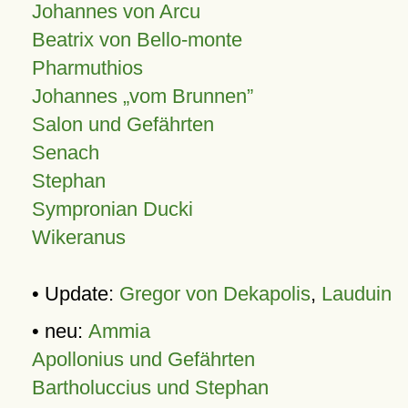
Johannes von Arcu
Beatrix von Bello-monte
Pharmuthios
Johannes
vom Brunnen
Salon und Gefährten
Senach
Stephan
Sympronian Ducki
Wikeranus
• Update:
Gregor von Dekapolis
,
Lauduin
• neu:
Ammia
Apollonius und Gefährten
Bartholuccius und Stephan