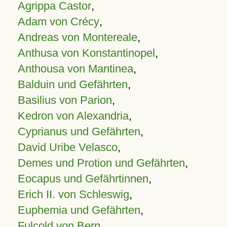
Agrippa Castor
,
Adam von Crécy
,
Andreas von Montereale
,
Anthusa von Konstantinopel
,
Anthousa von Mantinea
,
Balduin und Gefährten
,
Basilius von Parion
,
Kedron von Alexandria
,
Cyprianus und Gefährten
,
David Uribe Velasco
,
Demes und Protion und Gefährten
,
Eocapus und Gefährtinnen
,
Erich II. von Schleswig
,
Euphemia und Gefährten
,
Fulcold von Bern
,