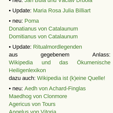
• neu:
Jan Bula und Václav Drbola
• Update:
Maria Rosa Julia Billiart
• neu:
Poma
Donatianus von Catalaunum
Domitianus von Catalaunum
• Update:
Ritualmordlegenden
aus gegebenem Anlass:
Wikipedia und das Ökumenische
Heiligenlexikon
dazu auch:
Wikipedia ist (k)eine Quelle!
• neu:
Aedh von Achard-Finglas
Maedhog von Clonmore
Agericus von Tours
Angelus von Vitoria