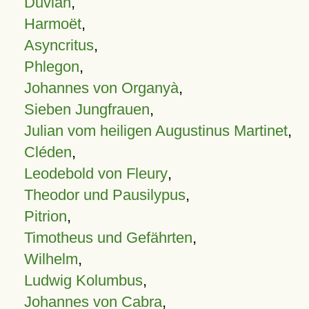
Duvian
,
Harmoët
,
Asyncritus
,
Phlegon
,
Johannes von Organyà
,
Sieben Jungfrauen
,
Julian vom heiligen Augustinus Martinet
,
Cléden
,
Leodebold von Fleury
,
Theodor und Pausilypus
,
Pitrion
,
Timotheus und Gefährten
,
Wilhelm
,
Ludwig Kolumbus
,
Johannes von Cabra
,