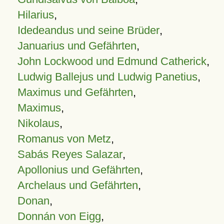
Hilarius
,
Idedeandus und seine Brüder
,
Januarius und Gefährten
,
John Lockwood und Edmund Catherick
,
Ludwig Ballejus und Ludwig Panetius
,
Maximus und Gefährten
,
Maximus
,
Nikolaus
,
Romanus von Metz
,
Sabás Reyes Salazar
,
Apollonius und Gefährten
,
Archelaus und Gefährten
,
Donan
,
Donnán von Eigg
,