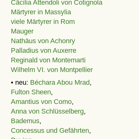
Cäcilia Attendoli von Cotignola
Märtyrer in Massylia
viele Märtyrer in Rom
Mauger
Nathäus von Achonry
Palladius von Auxerre
Reginald von Montemarti
Wilhelm VI. von Montpellier
• neu:
Béchara Abou Mrad
,
Fulton Sheen
,
Amantius von Como
,
Anna von Schlüsselberg
,
Bademus
,
Concessus und Gefährten
,