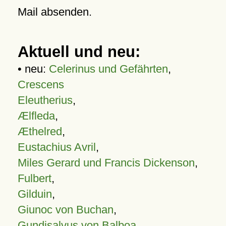
Mail absenden.
Aktuell und neu:
• neu:
Celerinus und Gefährten
,
Crescens
Eleutherius
,
Ælfleda
,
Æthelred
,
Eustachius Avril
,
Miles Gerard und Francis Dickenson
,
Fulbert
,
Gilduin
,
Giunoc von Buchan
,
Gundisalvus von Balboa
,