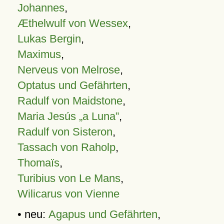
Johannes
,
Æthelwulf von Wessex
,
Lukas Bergin
,
Maximus
,
Nerveus von Melrose
,
Optatus und Gefährten
,
Radulf von Maidstone
,
Maria Jesús „a Luna”
,
Radulf von Sisteron
,
Tassach von Raholp
,
Thomaïs
,
Turibius von Le Mans
,
Wilicarus von Vienne
• neu:
Agapus und Gefährten
,