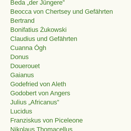
Beda „der Jüngere”
Beocca von Chertsey und Gefährten
Bertrand
Bonifatius Żukowski
Claudius und Gefährten
Cuanna Ógh
Donus
Douerouet
Gaianus
Godefried von Aleth
Godobert von Angers
Julius
Africanus
Lucidus
Franziskus von Piceleone
Nikolaus Thomacellus