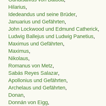
Hilarius
,
Idedeandus und seine Brüder
,
Januarius und Gefährten
,
John Lockwood und Edmund Catherick
,
Ludwig Ballejus und Ludwig Panetius
,
Maximus und Gefährten
,
Maximus
,
Nikolaus
,
Romanus von Metz
,
Sabás Reyes Salazar
,
Apollonius und Gefährten
,
Archelaus und Gefährten
,
Donan
,
Donnán von Eigg
,