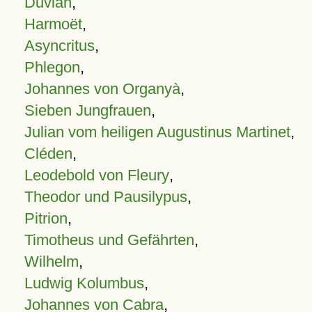
Duvian
,
Harmoët
,
Asyncritus
,
Phlegon
,
Johannes von Organyà
,
Sieben Jungfrauen
,
Julian vom heiligen Augustinus Martinet
,
Cléden
,
Leodebold von Fleury
,
Theodor und Pausilypus
,
Pitrion
,
Timotheus und Gefährten
,
Wilhelm
,
Ludwig Kolumbus
,
Johannes von Cabra
,