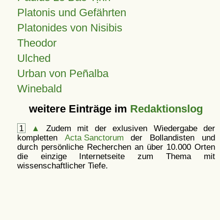
Platonis und Gefährten
Platonides von Nisibis
Theodor
Ulched
Urban von Peñalba
Winebald
weitere Einträge im
Redaktionslog
1
▲
Zudem mit der exlusiven Wiedergabe der
kompletten
Acta Sanctorum
der Bollandisten und
durch persönliche Recherchen an über 10.000 Orten
die einzige Internetseite zum Thema mit
wissenschaftlicher Tiefe.