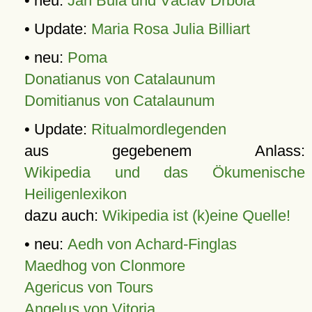
• neu:
Jan Bula und Václav Drbola
• Update:
Maria Rosa Julia Billiart
• neu:
Poma
Donatianus von Catalaunum
Domitianus von Catalaunum
• Update:
Ritualmordlegenden
aus gegebenem Anlass:
Wikipedia und das Ökumenische
Heiligenlexikon
dazu auch:
Wikipedia ist (k)eine Quelle!
• neu:
Aedh von Achard-Finglas
Maedhog von Clonmore
Agericus von Tours
Angelus von Vitoria