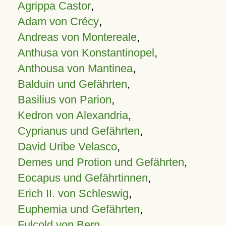
Agrippa Castor
,
Adam von Crécy
,
Andreas von Montereale
,
Anthusa von Konstantinopel
,
Anthousa von Mantinea
,
Balduin und Gefährten
,
Basilius von Parion
,
Kedron von Alexandria
,
Cyprianus und Gefährten
,
David Uribe Velasco
,
Demes und Protion und Gefährten
,
Eocapus und Gefährtinnen
,
Erich II. von Schleswig
,
Euphemia und Gefährten
,
Fulcold von Bern
,