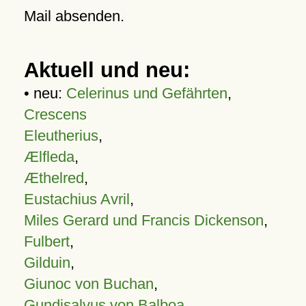
Mail absenden.
Aktuell und neu:
• neu:
Celerinus und Gefährten
,
Crescens
Eleutherius
,
Ælfleda
,
Æthelred
,
Eustachius Avril
,
Miles Gerard und Francis Dickenson
,
Fulbert
,
Gilduin
,
Giunoc von Buchan
,
Gundisalvus von Balboa
,