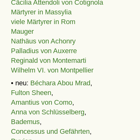
Cäcilia Attendoli von Cotignola
Märtyrer in Massylia
viele Märtyrer in Rom
Mauger
Nathäus von Achonry
Palladius von Auxerre
Reginald von Montemarti
Wilhelm VI. von Montpellier
• neu:
Béchara Abou Mrad
,
Fulton Sheen
,
Amantius von Como
,
Anna von Schlüsselberg
,
Bademus
,
Concessus und Gefährten
,