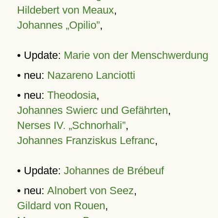
Hildebert von Meaux
,
Johannes „Opilio”
,
• Update:
Marie von der Menschwerdung
• neu:
Nazareno Lanciotti
• neu:
Theodosia
,
Johannes Swierc und Gefährten
,
Nerses IV. „Schnorhali”
,
Johannes Franziskus Lefranc
,
• Update:
Johannes de Brébeuf
• neu:
Alnobert von Seez
,
Gildard von Rouen
,