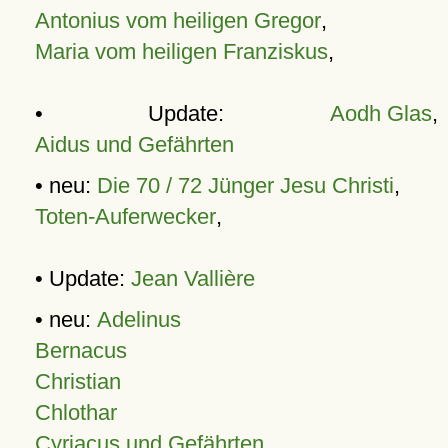
Antonius vom heiligen Gregor
,
Maria vom heiligen Franziskus
,
• Update:
Aodh Glas
,
Aidus und Gefährten
• neu:
Die 70 / 72 Jünger Jesu Christi
,
Toten-Auferwecker
,
• Update:
Jean Vallière
• neu:
Adelinus
Bernacus
Christian
Chlothar
Cyriacus und Gefährten