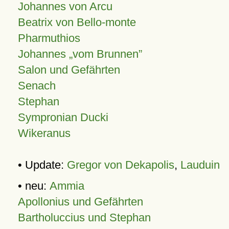
Johannes von Arcu
Beatrix von Bello-monte
Pharmuthios
Johannes
vom Brunnen
Salon und Gefährten
Senach
Stephan
Sympronian Ducki
Wikeranus
• Update:
Gregor von Dekapolis
,
Lauduin
• neu:
Ammia
Apollonius und Gefährten
Bartholuccius und Stephan