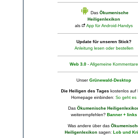
Das
Ökumenische
Heiligenlexikon
als
App für Android-Handys
Update für unseren Stick?
Anleitung lesen oder bestellen
Web 3.0
-
Allgemeine Kommentare
Unser
Grünewald-Desktop
Die Heiligen des Tages
kostenlos auf 
Homepage einbinden:
So geht es
Das
Ökumenische Heiligenlexiko
weiterempfehlen?
Banner + links
Was andere über das
Ökumenisch
Heiligenlexikon
sagen:
Lob und Kri