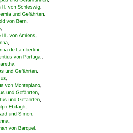
h II. von Schleswig
,
emia und Gefährten
,
old von Bern
,
o
,
 III. von Amiens
,
nna
,
nna de Lambertini
,
entius von Portugal
,
aretha
s und Gefährten
,
ius
,
us von Montepiano
,
us und Gefährten
,
tus und Gefährten
,
lph Ebifagh
,
ard und Simon
,
anna
,
han von Barquel
,