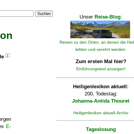
Suchen
Unser
Reise-Blog
:
kon
Reisen zu den Orten, an denen die Hei
lebten und verehrt werden.
lle
1
Zum ersten Mal hier?
Einführungstext anzeigen!
Heiligenlexikon aktuell:
200. Todestag:
Johanna-Antida Thouret
Heiligenlexikon aktuell-Archiv
rgen
ses
E-
Tageslosung