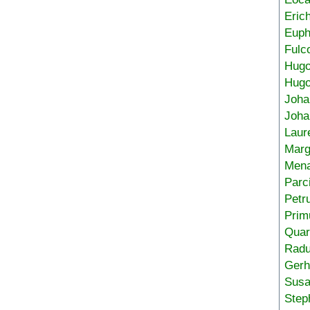
Eric
Euph
Fulc
Hug
Hugo
Joha
Joha
Laur
Marg
Mena
Parc
Petr
Prim
Quar
Radu
Gerh
Sus
Step