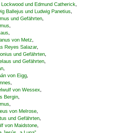
 Lockwood und Edmund Catherick
,
ig Ballejus und Ludwig Panetius
,
mus und Gefährten
,
imus
,
laus
,
nus von Metz
,
s Reyes Salazar
,
lonius und Gefährten
,
elaus und Gefährten
,
an
,
án von Eigg
,
nnes
,
lwulf von Wessex
,
s Bergin
,
imus
,
eus von Melrose
,
tus und Gefährten
,
lf von Maidstone
,
a Jesús „a Luna”
,