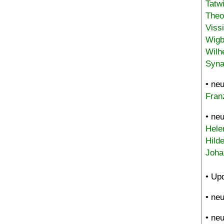
Tatw
Theo
Viss
Wigb
Wilh
Syna
• ne
Fran
• ne
Hele
Hild
Joha
• Up
• ne
• ne