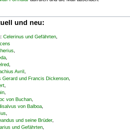
uell und neu:
u:
Celerinus und Gefährten
,
cens
therius
,
eda
,
lred
,
achius Avril
,
s Gerard und Francis Dickenson
,
ert
,
uin
,
oc von Buchan
,
isalvus von Balboa
,
ius
,
eandus und seine Brüder
,
arius und Gefährten
,