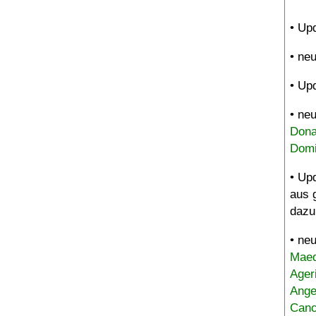
• Up
• ne
• Up
• ne
Dona
Domi
• Up
aus 
dazu
• ne
Maed
Ager
Ange
Canc