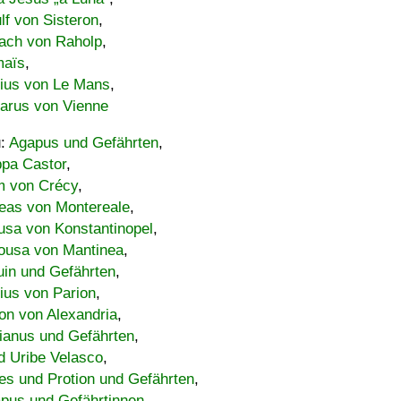
lf von Sisteron
,
ach von Raholp
,
maïs
,
bius von Le Mans
,
carus von Vienne
u:
Agapus und Gefährten
,
ppa Castor
,
 von Crécy
,
eas von Montereale
,
usa von Konstantinopel
,
ousa von Mantinea
,
uin und Gefährten
,
lius von Parion
,
on von Alexandria
,
ianus und Gefährten
,
d Uribe Velasco
,
s und Protion und Gefährten
,
pus und Gefährtinnen
,