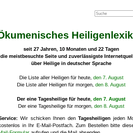
Ökumenisches Heiligenlexi
seit
27 Jahren, 10 Monaten und 22 Tagen
die meistbesuchte Seite und zuverlässigste Internetque
über Heilige in deutscher Sprache
Die Liste aller Heiligen für heute,
den 7. August
Die Liste aller Heiligen für morgen,
den 8. August
Der eine Tagesheilige für heute
, den 7. August
Der eine Tagesheilige für morgen
, den 8. August
Service:
Wir schicken Ihnen den
Tagesheiligen
jeden Mo
kostenlos in Ihr E-Mail-Postfach. Zum Bestellen bitte die
Mail-Formular
aufrufen und die Mail absenden.