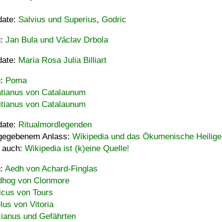
date:
Salvius und Superius
,
Godric
u:
Jan Bula und Václav Drbola
date:
Maria Rosa Julia Billiart
u:
Poma
tianus von Catalaunum
tianus von Catalaunum
date:
Ritualmordlegenden
gegebenem Anlass:
Wikipedia und das Ökumenische Heilige
 auch:
Wikipedia ist (k)eine Quelle!
u:
Aedh von Achard-Finglas
hog von Clonmore
icus von Tours
lus von Vitoria
ianus und Gefährten