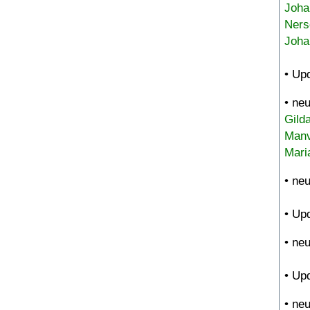
Joha
Ners
Joha
• Up
• ne
Gild
Manv
Mari
• ne
• Up
• ne
• Up
• ne