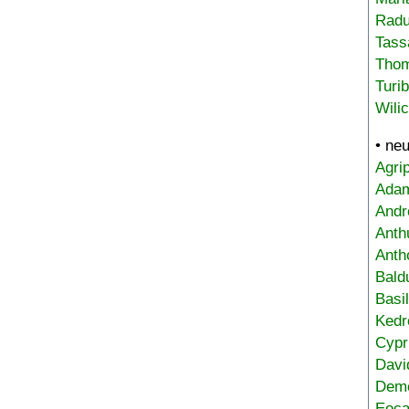
Radu
Tass
Tho
Turi
Wili
• ne
Agri
Adam
Andr
Anth
Anth
Bald
Basi
Kedr
Cypr
Davi
Deme
Eoca