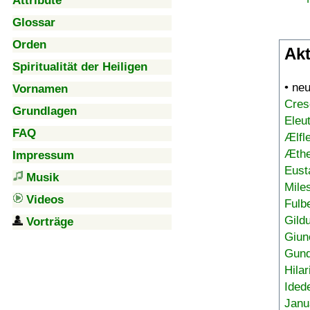
Attribute
Glossar
Orden
Akt
Spiritualität der Heiligen
• ne
Vornamen
Cres
Grundlagen
Eleu
FAQ
Ælfl
Æthe
Impressum
Eust
Musik
Mile
Videos
Fulb
Gild
Vorträge
Giun
Gund
Hilar
Ided
Janu