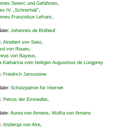
nnes Swierc und Gefährten
,
es IV. „Schnorhali”
,
nnes Franziskus Lefranc
,
date:
Johannes de Brébeuf
u:
Alnobert von Seez
,
ard von Rouen
,
eus von Bayeux
,
a Katharina vom heiligen Augustinus de Longprey
u:
Friedrich Janssoone
date:
Schutzpatron für Internet
u:
Petrus der Einsiedler
,
date:
Aurea von Amiens
,
Wulfia von Amiens
u:
Itisberga von Aire
,