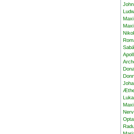
John
Ludw
Maxi
Max
Niko
Roma
Sabá
Apol
Arch
Don
Donn
Joha
Æthe
Luka
Max
Nerv
Opta
Radu
Mari