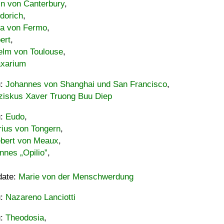
in von Canterbury
,
dorich
,
ia von Fermo
,
ert
,
elm von Toulouse
,
xarium
u:
Johannes von Shanghai und San Francisco
,
ziskus Xaver Truong Buu Diep
u:
Eudo
,
rius von Tongern
,
ebert von Meaux
,
nnes „Opilio”
,
date:
Marie von der Menschwerdung
u:
Nazareno Lanciotti
u:
Theodosia
,