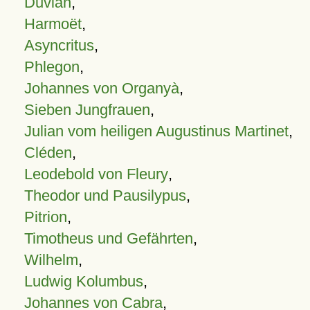
Duvian
,
Harmoët
,
Asyncritus
,
Phlegon
,
Johannes von Organyà
,
Sieben Jungfrauen
,
Julian vom heiligen Augustinus Martinet
,
Cléden
,
Leodebold von Fleury
,
Theodor und Pausilypus
,
Pitrion
,
Timotheus und Gefährten
,
Wilhelm
,
Ludwig Kolumbus
,
Johannes von Cabra
,