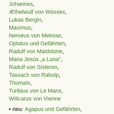
Johannes
,
Æthelwulf von Wessex
,
Lukas Bergin
,
Maximus
,
Nerveus von Melrose
,
Optatus und Gefährten
,
Radulf von Maidstone
,
Maria Jesús „a Luna”
,
Radulf von Sisteron
,
Tassach von Raholp
,
Thomaïs
,
Turibius von Le Mans
,
Wilicarus von Vienne
• neu:
Agapus und Gefährten
,