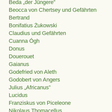
Beda „der Jüngere”
Beocca von Chertsey und Gefährten
Bertrand
Bonifatius Żukowski
Claudius und Gefährten
Cuanna Ógh
Donus
Douerouet
Gaianus
Godefried von Aleth
Godobert von Angers
Julius
Africanus
Lucidus
Franziskus von Piceleone
Nikolaus Thomacellus