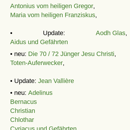
Antonius vom heiligen Gregor
,
Maria vom heiligen Franziskus
,
• Update:
Aodh Glas
,
Aidus und Gefährten
• neu:
Die 70 / 72 Jünger Jesu Christi
,
Toten-Auferwecker
,
• Update:
Jean Vallière
• neu:
Adelinus
Bernacus
Christian
Chlothar
Cyriacus und Gefährten