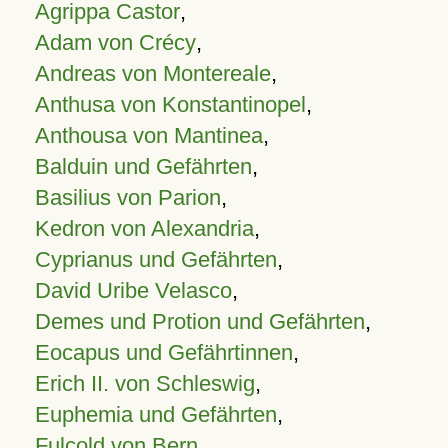
Agrippa Castor
,
Adam von Crécy
,
Andreas von Montereale
,
Anthusa von Konstantinopel
,
Anthousa von Mantinea
,
Balduin und Gefährten
,
Basilius von Parion
,
Kedron von Alexandria
,
Cyprianus und Gefährten
,
David Uribe Velasco
,
Demes und Protion und Gefährten
,
Eocapus und Gefährtinnen
,
Erich II. von Schleswig
,
Euphemia und Gefährten
,
Fulcold von Bern
,