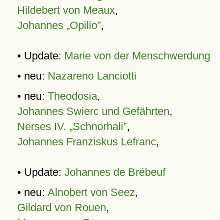
Hildebert von Meaux
,
Johannes „Opilio”
,
• Update:
Marie von der Menschwerdung
• neu:
Nazareno Lanciotti
• neu:
Theodosia
,
Johannes Swierc und Gefährten
,
Nerses IV. „Schnorhali”
,
Johannes Franziskus Lefranc
,
• Update:
Johannes de Brébeuf
• neu:
Alnobert von Seez
,
Gildard von Rouen
,