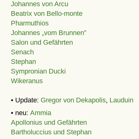
Johannes von Arcu
Beatrix von Bello-monte
Pharmuthios
Johannes
vom Brunnen
Salon und Gefährten
Senach
Stephan
Sympronian Ducki
Wikeranus
• Update:
Gregor von Dekapolis
,
Lauduin
• neu:
Ammia
Apollonius und Gefährten
Bartholuccius und Stephan