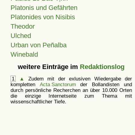
Platonis und Gefährten
Platonides von Nisibis
Theodor
Ulched
Urban von Peñalba
Winebald
weitere Einträge im
Redaktionslog
1
▲
Zudem mit der exlusiven Wiedergabe der
kompletten
Acta Sanctorum
der Bollandisten und
durch persönliche Recherchen an über 10.000 Orten
die einzige Internetseite zum Thema mit
wissenschaftlicher Tiefe.