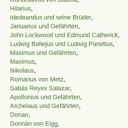
Hilarius
,
Idedeandus und seine Brüder
,
Januarius und Gefährten
,
John Lockwood und Edmund Catherick
,
Ludwig Ballejus und Ludwig Panetius
,
Maximus und Gefährten
,
Maximus
,
Nikolaus
,
Romanus von Metz
,
Sabás Reyes Salazar
,
Apollonius und Gefährten
,
Archelaus und Gefährten
,
Donan
,
Donnán von Eigg
,