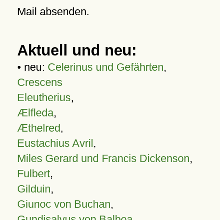
Mail absenden.
Aktuell und neu:
• neu:
Celerinus und Gefährten
,
Crescens
Eleutherius
,
Ælfleda
,
Æthelred
,
Eustachius Avril
,
Miles Gerard und Francis Dickenson
,
Fulbert
,
Gilduin
,
Giunoc von Buchan
,
Gundisalvus von Balboa
,