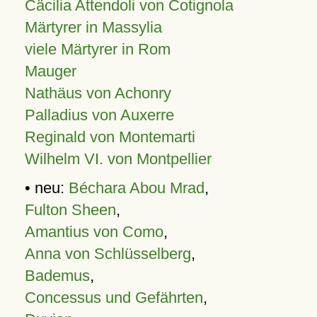
Cäcilia Attendoli von Cotignola
Märtyrer in Massylia
viele Märtyrer in Rom
Mauger
Nathäus von Achonry
Palladius von Auxerre
Reginald von Montemarti
Wilhelm VI. von Montpellier
• neu:
Béchara Abou Mrad
,
Fulton Sheen
,
Amantius von Como
,
Anna von Schlüsselberg
,
Bademus
,
Concessus und Gefährten
,