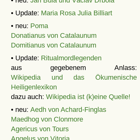
• neu:
Jan Bula und Václav Drbola
• Update:
Maria Rosa Julia Billiart
• neu:
Poma
Donatianus von Catalaunum
Domitianus von Catalaunum
• Update:
Ritualmordlegenden
aus gegebenem Anlass:
Wikipedia und das Ökumenische
Heiligenlexikon
dazu auch:
Wikipedia ist (k)eine Quelle!
• neu:
Aedh von Achard-Finglas
Maedhog von Clonmore
Agericus von Tours
Angelus von Vitoria