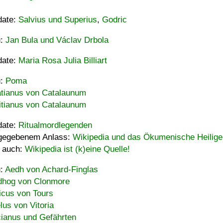
date:
Salvius und Superius
,
Godric
u:
Jan Bula und Václav Drbola
date:
Maria Rosa Julia Billiart
u:
Poma
tianus von Catalaunum
tianus von Catalaunum
date:
Ritualmordlegenden
gegebenem Anlass:
Wikipedia und das Ökumenische Heilige
 auch:
Wikipedia ist (k)eine Quelle!
u:
Aedh von Achard-Finglas
hog von Clonmore
icus von Tours
lus von Vitoria
ianus und Gefährten