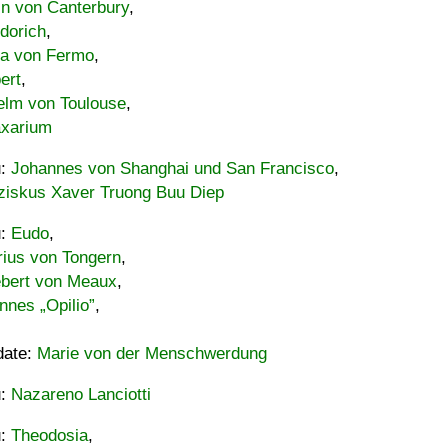
in von Canterbury
,
dorich
,
ia von Fermo
,
ert
,
elm von Toulouse
,
xarium
u:
Johannes von Shanghai und San Francisco
,
ziskus Xaver Truong Buu Diep
u:
Eudo
,
rius von Tongern
,
ebert von Meaux
,
nnes „Opilio”
,
date:
Marie von der Menschwerdung
u:
Nazareno Lanciotti
u:
Theodosia
,