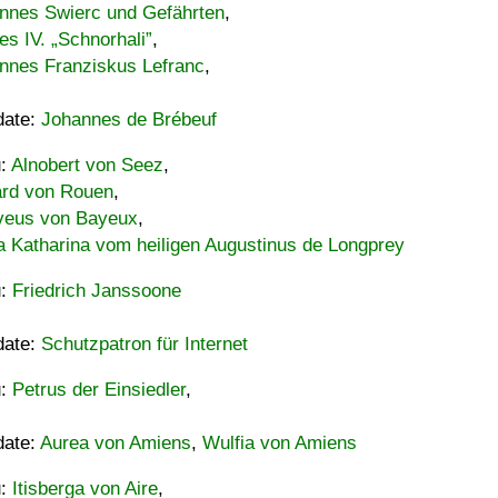
nnes Swierc und Gefährten
,
es IV. „Schnorhali”
,
nnes Franziskus Lefranc
,
date:
Johannes de Brébeuf
u:
Alnobert von Seez
,
ard von Rouen
,
eus von Bayeux
,
a Katharina vom heiligen Augustinus de Longprey
u:
Friedrich Janssoone
date:
Schutzpatron für Internet
u:
Petrus der Einsiedler
,
date:
Aurea von Amiens
,
Wulfia von Amiens
u:
Itisberga von Aire
,