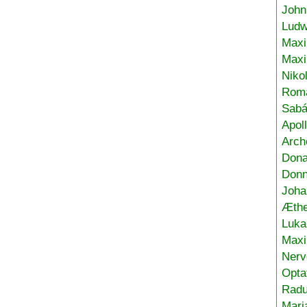
John
Ludw
Maxi
Max
Niko
Roma
Sabá
Apol
Arch
Don
Donn
Joha
Æthe
Luka
Max
Nerv
Opta
Radu
Mari