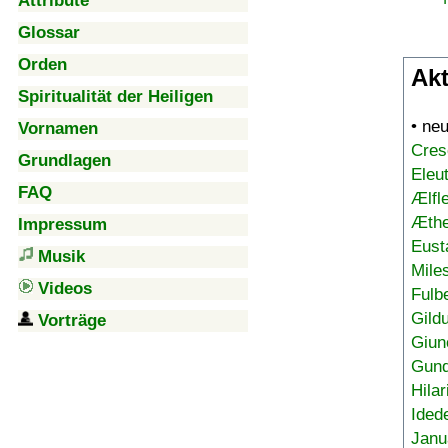
Attribute
Glossar
Orden
Akt
Spiritualität der Heiligen
• ne
Vornamen
Cres
Grundlagen
Eleu
FAQ
Ælfl
Æthe
Impressum
Eust
Musik
Mile
Videos
Fulb
Gild
Vorträge
Giun
Gund
Hilar
Ided
Janu