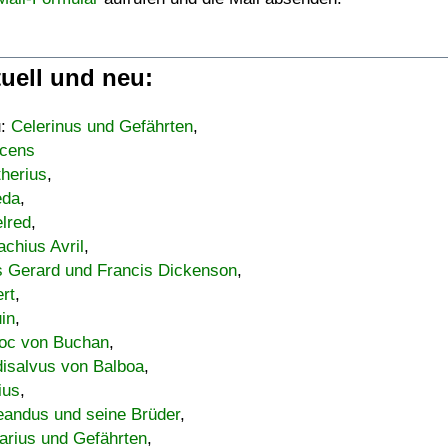
uell und neu:
u:
Celerinus und Gefährten
,
cens
therius
,
eda
,
lred
,
achius Avril
,
s Gerard und Francis Dickenson
,
ert
,
uin
,
oc von Buchan
,
isalvus von Balboa
,
ius
,
eandus und seine Brüder
,
arius und Gefährten
,