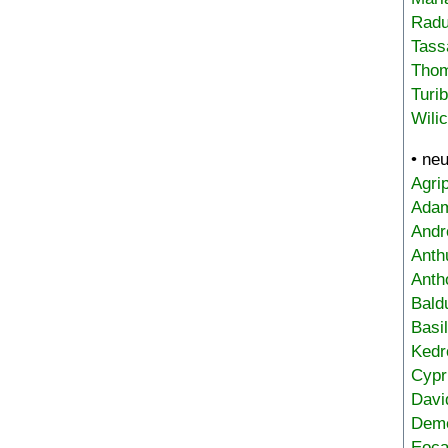
Radu
Tass
Tho
Turi
Wili
• ne
Agri
Adam
Andr
Anth
Anth
Bald
Basi
Kedr
Cypr
Davi
Deme
Eoca