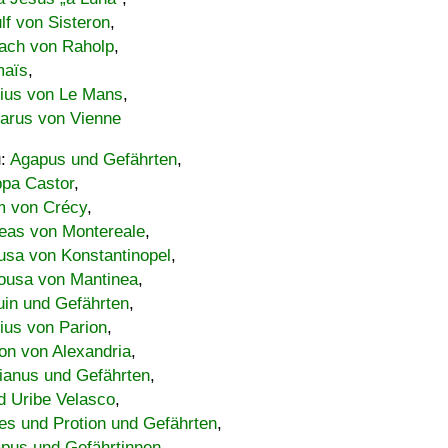
lf von Sisteron
,
ach von Raholp
,
maïs
,
bius von Le Mans
,
carus von Vienne
u:
Agapus und Gefährten
,
ppa Castor
,
 von Crécy
,
eas von Montereale
,
usa von Konstantinopel
,
ousa von Mantinea
,
uin und Gefährten
,
lius von Parion
,
on von Alexandria
,
ianus und Gefährten
,
d Uribe Velasco
,
s und Protion und Gefährten
,
pus und Gefährtinnen
,