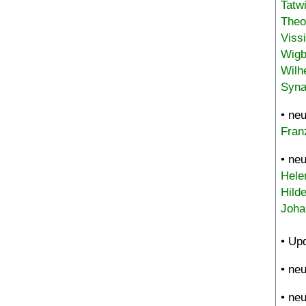
Tatw
Theo
Viss
Wigb
Wilh
Syna
• ne
Fran
• ne
Hele
Hild
Joha
• Up
• ne
• ne