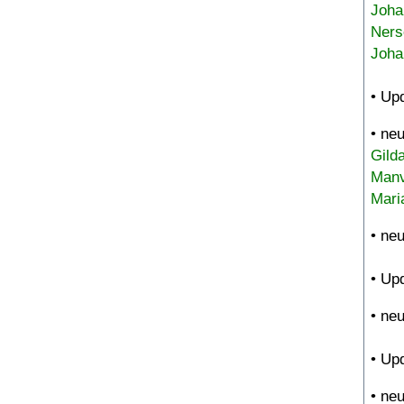
Joha
Ners
Joha
• Up
• ne
Gild
Manv
Mari
• ne
• Up
• ne
• Up
• ne