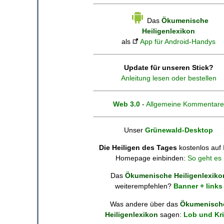
Das
Ökumenische
Heiligenlexikon
als
App für Android-Handys
Update für unseren Stick?
Anleitung lesen oder bestellen
Web 3.0
-
Allgemeine Kommentare
Unser
Grünewald-Desktop
Die Heiligen des Tages
kostenlos auf 
Homepage einbinden:
So geht es
Das
Ökumenische Heiligenlexiko
weiterempfehlen?
Banner + links
Was andere über das
Ökumenisch
Heiligenlexikon
sagen:
Lob und Kri