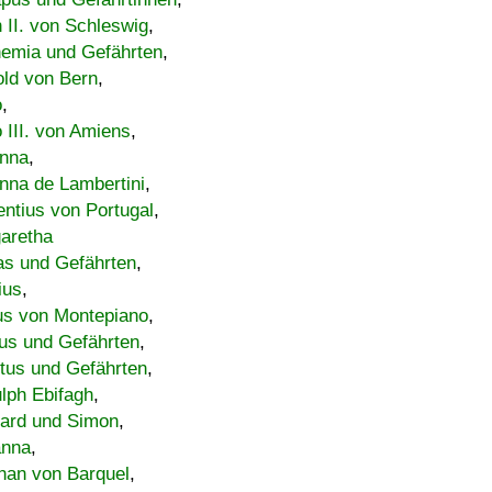
h II. von Schleswig
,
emia und Gefährten
,
old von Bern
,
o
,
 III. von Amiens
,
nna
,
nna de Lambertini
,
entius von Portugal
,
aretha
s und Gefährten
,
ius
,
us von Montepiano
,
us und Gefährten
,
tus und Gefährten
,
lph Ebifagh
,
ard und Simon
,
anna
,
han von Barquel
,