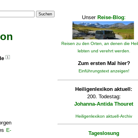
Suchen
Unser
Reise-Blog
:
kon
Reisen zu den Orten, an denen die Hei
lebten und verehrt werden.
lle
1
Zum ersten Mal hier?
Einführungstext anzeigen!
Heiligenlexikon aktuell:
200. Todestag:
Johanna-Antida Thouret
Heiligenlexikon aktuell-Archiv
rgen
ses
E-
Tageslosung