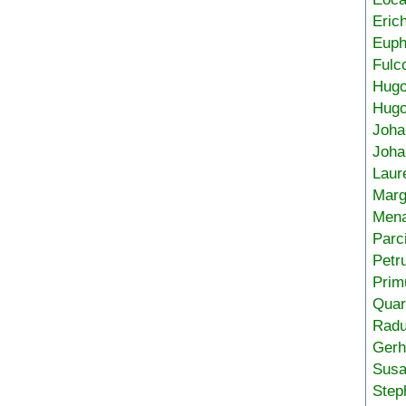
Eric
Euph
Fulc
Hug
Hugo
Joha
Joha
Laur
Marg
Mena
Parc
Petr
Prim
Quar
Radu
Gerh
Sus
Step