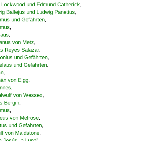
 Lockwood und Edmund Catherick
,
ig Ballejus und Ludwig Panetius
,
mus und Gefährten
,
imus
,
laus
,
nus von Metz
,
s Reyes Salazar
,
lonius und Gefährten
,
elaus und Gefährten
,
an
,
án von Eigg
,
nnes
,
lwulf von Wessex
,
s Bergin
,
imus
,
eus von Melrose
,
tus und Gefährten
,
lf von Maidstone
,
a Jesús „a Luna”
,