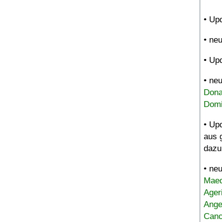
• Up
• ne
• Up
• ne
Dona
Domi
• Up
aus 
dazu
• ne
Maed
Ager
Ange
Canc