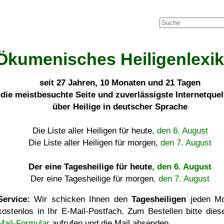
Ökumenisches Heiligenlexi
seit
27 Jahren, 10 Monaten und 21 Tagen
die meistbesuchte Seite und zuverlässigste Internetque
über Heilige in deutscher Sprache
Die Liste aller Heiligen für heute,
den 6. August
Die Liste aller Heiligen für morgen,
den 7. August
Der eine Tagesheilige für heute
, den 6. August
Der eine Tagesheilige für morgen
, den 7. August
Service:
Wir schicken Ihnen den
Tagesheiligen
jeden Mo
kostenlos in Ihr E-Mail-Postfach. Zum Bestellen bitte die
Mail-Formular
aufrufen und die Mail absenden.