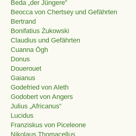
Beda „der Jüngere”
Beocca von Chertsey und Gefährten
Bertrand
Bonifatius Żukowski
Claudius und Gefährten
Cuanna Ógh
Donus
Douerouet
Gaianus
Godefried von Aleth
Godobert von Angers
Julius
Africanus
Lucidus
Franziskus von Piceleone
Nikolaus Thomacellus