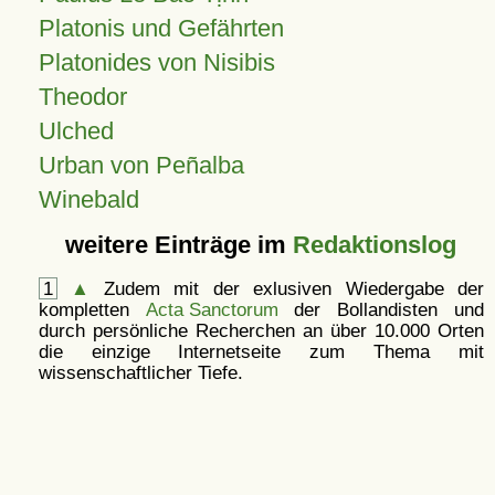
Platonis und Gefährten
Platonides von Nisibis
Theodor
Ulched
Urban von Peñalba
Winebald
weitere Einträge im
Redaktionslog
1
▲
Zudem mit der exlusiven Wiedergabe der
kompletten
Acta Sanctorum
der Bollandisten und
durch persönliche Recherchen an über 10.000 Orten
die einzige Internetseite zum Thema mit
wissenschaftlicher Tiefe.