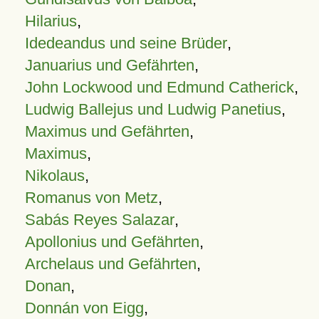
Hilarius
,
Idedeandus und seine Brüder
,
Januarius und Gefährten
,
John Lockwood und Edmund Catherick
,
Ludwig Ballejus und Ludwig Panetius
,
Maximus und Gefährten
,
Maximus
,
Nikolaus
,
Romanus von Metz
,
Sabás Reyes Salazar
,
Apollonius und Gefährten
,
Archelaus und Gefährten
,
Donan
,
Donnán von Eigg
,