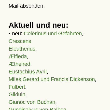
Mail absenden.
Aktuell und neu:
• neu:
Celerinus und Gefährten
,
Crescens
Eleutherius
,
Ælfleda
,
Æthelred
,
Eustachius Avril
,
Miles Gerard und Francis Dickenson
,
Fulbert
,
Gilduin
,
Giunoc von Buchan
,
Gundisalvus von Balboa
,