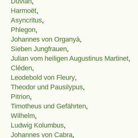
Duvian
,
Harmoët
,
Asyncritus
,
Phlegon
,
Johannes von Organyà
,
Sieben Jungfrauen
,
Julian vom heiligen Augustinus Martinet
,
Cléden
,
Leodebold von Fleury
,
Theodor und Pausilypus
,
Pitrion
,
Timotheus und Gefährten
,
Wilhelm
,
Ludwig Kolumbus
,
Johannes von Cabra
,