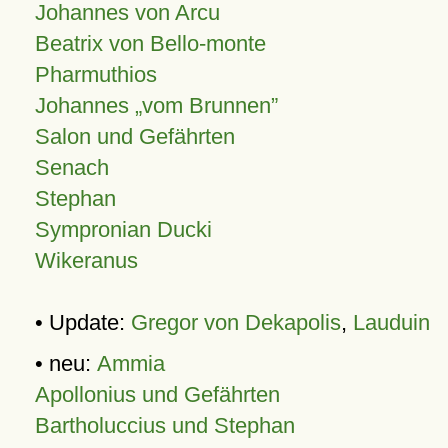
Johannes von Arcu
Beatrix von Bello-monte
Pharmuthios
Johannes
vom Brunnen
Salon und Gefährten
Senach
Stephan
Sympronian Ducki
Wikeranus
• Update:
Gregor von Dekapolis
,
Lauduin
• neu:
Ammia
Apollonius und Gefährten
Bartholuccius und Stephan