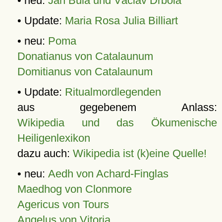
• neu:
Jan Bula und Václav Drbola
• Update:
Maria Rosa Julia Billiart
• neu:
Poma
Donatianus von Catalaunum
Domitianus von Catalaunum
• Update:
Ritualmordlegenden
aus gegebenem Anlass:
Wikipedia und das Ökumenische
Heiligenlexikon
dazu auch:
Wikipedia ist (k)eine Quelle!
• neu:
Aedh von Achard-Finglas
Maedhog von Clonmore
Agericus von Tours
Angelus von Vitoria