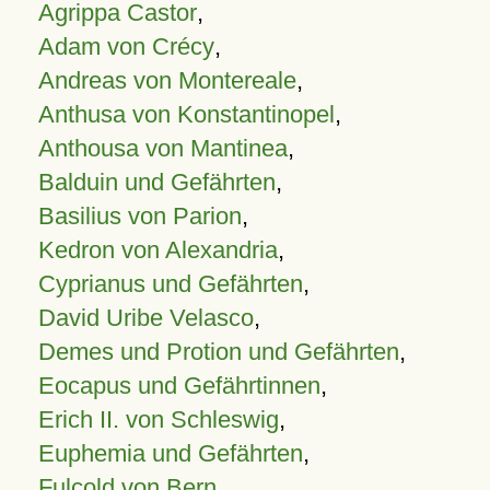
Agrippa Castor
,
Adam von Crécy
,
Andreas von Montereale
,
Anthusa von Konstantinopel
,
Anthousa von Mantinea
,
Balduin und Gefährten
,
Basilius von Parion
,
Kedron von Alexandria
,
Cyprianus und Gefährten
,
David Uribe Velasco
,
Demes und Protion und Gefährten
,
Eocapus und Gefährtinnen
,
Erich II. von Schleswig
,
Euphemia und Gefährten
,
Fulcold von Bern
,