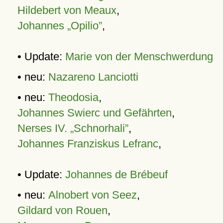
Hildebert von Meaux
,
Johannes „Opilio”
,
• Update:
Marie von der Menschwerdung
• neu:
Nazareno Lanciotti
• neu:
Theodosia
,
Johannes Swierc und Gefährten
,
Nerses IV. „Schnorhali”
,
Johannes Franziskus Lefranc
,
• Update:
Johannes de Brébeuf
• neu:
Alnobert von Seez
,
Gildard von Rouen
,