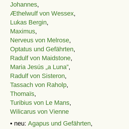
Johannes
,
Æthelwulf von Wessex
,
Lukas Bergin
,
Maximus
,
Nerveus von Melrose
,
Optatus und Gefährten
,
Radulf von Maidstone
,
Maria Jesús „a Luna”
,
Radulf von Sisteron
,
Tassach von Raholp
,
Thomaïs
,
Turibius von Le Mans
,
Wilicarus von Vienne
• neu:
Agapus und Gefährten
,