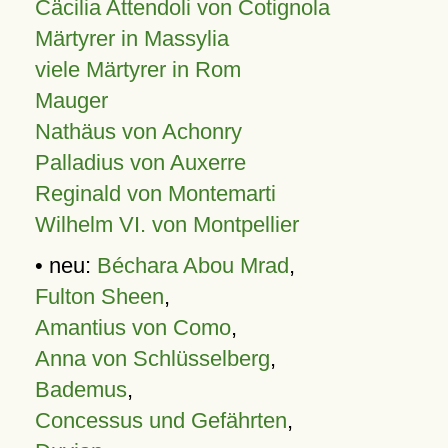
Cäcilia Attendoli von Cotignola
Märtyrer in Massylia
viele Märtyrer in Rom
Mauger
Nathäus von Achonry
Palladius von Auxerre
Reginald von Montemarti
Wilhelm VI. von Montpellier
• neu:
Béchara Abou Mrad
,
Fulton Sheen
,
Amantius von Como
,
Anna von Schlüsselberg
,
Bademus
,
Concessus und Gefährten
,