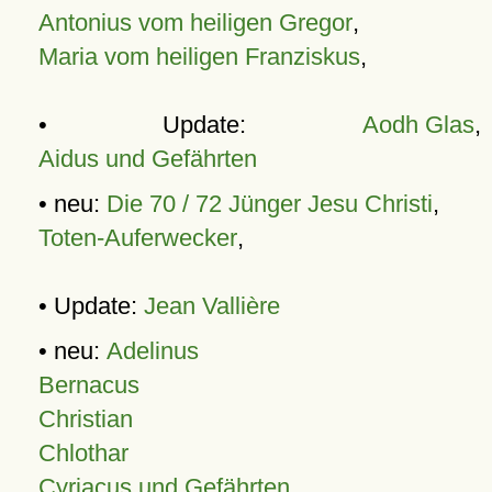
Antonius vom heiligen Gregor
,
Maria vom heiligen Franziskus
,
• Update:
Aodh Glas
,
Aidus und Gefährten
• neu:
Die 70 / 72 Jünger Jesu Christi
,
Toten-Auferwecker
,
• Update:
Jean Vallière
• neu:
Adelinus
Bernacus
Christian
Chlothar
Cyriacus und Gefährten