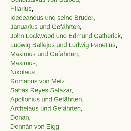
Hilarius
,
Idedeandus und seine Brüder
,
Januarius und Gefährten
,
John Lockwood und Edmund Catherick
,
Ludwig Ballejus und Ludwig Panetius
,
Maximus und Gefährten
,
Maximus
,
Nikolaus
,
Romanus von Metz
,
Sabás Reyes Salazar
,
Apollonius und Gefährten
,
Archelaus und Gefährten
,
Donan
,
Donnán von Eigg
,