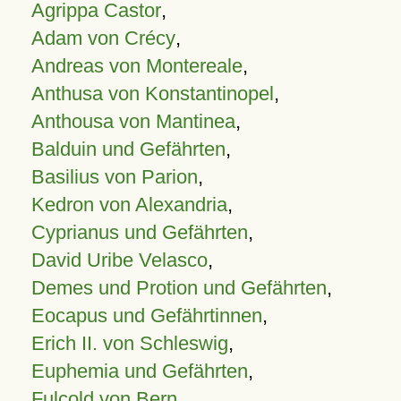
Agrippa Castor
,
Adam von Crécy
,
Andreas von Montereale
,
Anthusa von Konstantinopel
,
Anthousa von Mantinea
,
Balduin und Gefährten
,
Basilius von Parion
,
Kedron von Alexandria
,
Cyprianus und Gefährten
,
David Uribe Velasco
,
Demes und Protion und Gefährten
,
Eocapus und Gefährtinnen
,
Erich II. von Schleswig
,
Euphemia und Gefährten
,
Fulcold von Bern
,