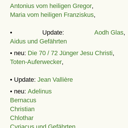
Antonius vom heiligen Gregor
,
Maria vom heiligen Franziskus
,
• Update:
Aodh Glas
,
Aidus und Gefährten
• neu:
Die 70 / 72 Jünger Jesu Christi
,
Toten-Auferwecker
,
• Update:
Jean Vallière
• neu:
Adelinus
Bernacus
Christian
Chlothar
Cyriacus und Gefährten