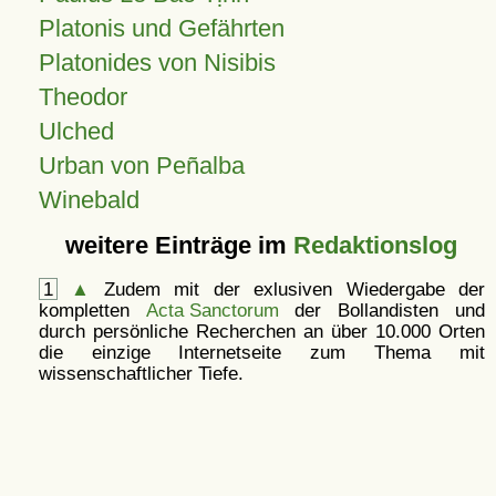
Platonis und Gefährten
Platonides von Nisibis
Theodor
Ulched
Urban von Peñalba
Winebald
weitere Einträge im
Redaktionslog
1
▲
Zudem mit der exlusiven Wiedergabe der
kompletten
Acta Sanctorum
der Bollandisten und
durch persönliche Recherchen an über 10.000 Orten
die einzige Internetseite zum Thema mit
wissenschaftlicher Tiefe.