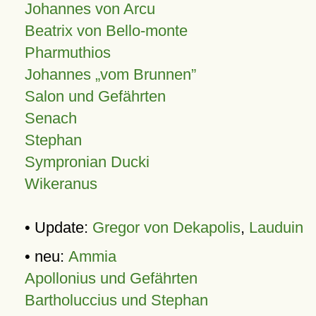
Johannes von Arcu
Beatrix von Bello-monte
Pharmuthios
Johannes
vom Brunnen
Salon und Gefährten
Senach
Stephan
Sympronian Ducki
Wikeranus
• Update:
Gregor von Dekapolis
,
Lauduin
• neu:
Ammia
Apollonius und Gefährten
Bartholuccius und Stephan