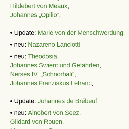
Hildebert von Meaux
,
Johannes „Opilio”
,
• Update:
Marie von der Menschwerdung
• neu:
Nazareno Lanciotti
• neu:
Theodosia
,
Johannes Swierc und Gefährten
,
Nerses IV. „Schnorhali”
,
Johannes Franziskus Lefranc
,
• Update:
Johannes de Brébeuf
• neu:
Alnobert von Seez
,
Gildard von Rouen
,