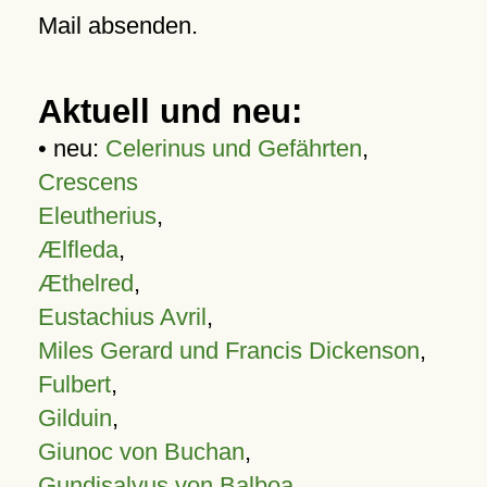
Mail absenden.
Aktuell und neu:
• neu:
Celerinus und Gefährten
,
Crescens
Eleutherius
,
Ælfleda
,
Æthelred
,
Eustachius Avril
,
Miles Gerard und Francis Dickenson
,
Fulbert
,
Gilduin
,
Giunoc von Buchan
,
Gundisalvus von Balboa
,