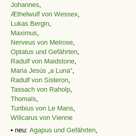
Johannes
,
Æthelwulf von Wessex
,
Lukas Bergin
,
Maximus
,
Nerveus von Melrose
,
Optatus und Gefährten
,
Radulf von Maidstone
,
Maria Jesús „a Luna”
,
Radulf von Sisteron
,
Tassach von Raholp
,
Thomaïs
,
Turibius von Le Mans
,
Wilicarus von Vienne
• neu:
Agapus und Gefährten
,