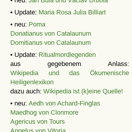
• neu:
Jan Bula und Václav Drbola
• Update:
Maria Rosa Julia Billiart
• neu:
Poma
Donatianus von Catalaunum
Domitianus von Catalaunum
• Update:
Ritualmordlegenden
aus gegebenem Anlass:
Wikipedia und das Ökumenische
Heiligenlexikon
dazu auch:
Wikipedia ist (k)eine Quelle!
• neu:
Aedh von Achard-Finglas
Maedhog von Clonmore
Agericus von Tours
Angelus von Vitoria