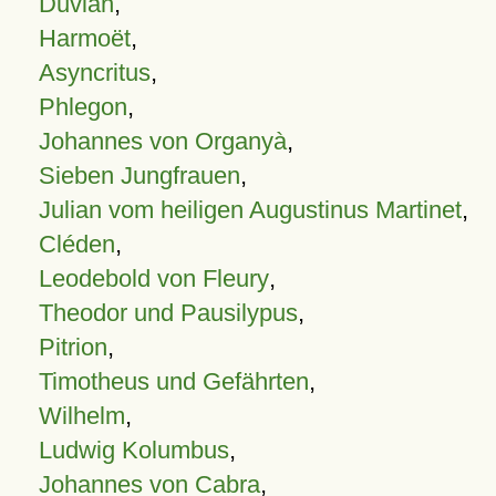
Duvian
,
Harmoët
,
Asyncritus
,
Phlegon
,
Johannes von Organyà
,
Sieben Jungfrauen
,
Julian vom heiligen Augustinus Martinet
,
Cléden
,
Leodebold von Fleury
,
Theodor und Pausilypus
,
Pitrion
,
Timotheus und Gefährten
,
Wilhelm
,
Ludwig Kolumbus
,
Johannes von Cabra
,