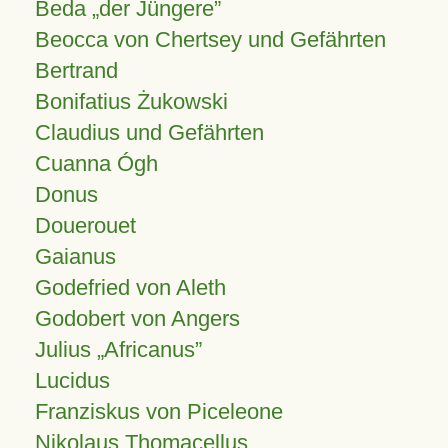
Beda „der Jüngere”
Beocca von Chertsey und Gefährten
Bertrand
Bonifatius Żukowski
Claudius und Gefährten
Cuanna Ógh
Donus
Douerouet
Gaianus
Godefried von Aleth
Godobert von Angers
Julius
Africanus
Lucidus
Franziskus von Piceleone
Nikolaus Thomacellus