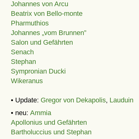
Johannes von Arcu
Beatrix von Bello-monte
Pharmuthios
Johannes
vom Brunnen
Salon und Gefährten
Senach
Stephan
Sympronian Ducki
Wikeranus
• Update:
Gregor von Dekapolis
,
Lauduin
• neu:
Ammia
Apollonius und Gefährten
Bartholuccius und Stephan