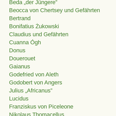
Beda „der Jüngere”
Beocca von Chertsey und Gefährten
Bertrand
Bonifatius Żukowski
Claudius und Gefährten
Cuanna Ógh
Donus
Douerouet
Gaianus
Godefried von Aleth
Godobert von Angers
Julius
Africanus
Lucidus
Franziskus von Piceleone
Nikolaus Thomacellus