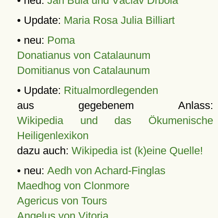
• neu:
Jan Bula und Václav Drbola
• Update:
Maria Rosa Julia Billiart
• neu:
Poma
Donatianus von Catalaunum
Domitianus von Catalaunum
• Update:
Ritualmordlegenden
aus gegebenem Anlass:
Wikipedia und das Ökumenische
Heiligenlexikon
dazu auch:
Wikipedia ist (k)eine Quelle!
• neu:
Aedh von Achard-Finglas
Maedhog von Clonmore
Agericus von Tours
Angelus von Vitoria