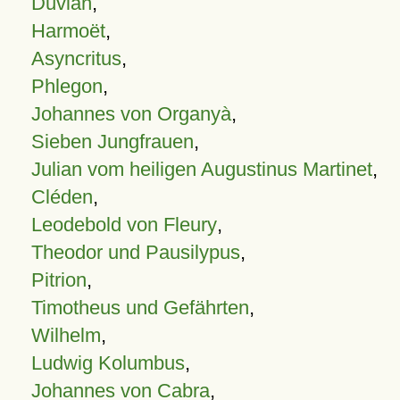
Duvian
,
Harmoët
,
Asyncritus
,
Phlegon
,
Johannes von Organyà
,
Sieben Jungfrauen
,
Julian vom heiligen Augustinus Martinet
,
Cléden
,
Leodebold von Fleury
,
Theodor und Pausilypus
,
Pitrion
,
Timotheus und Gefährten
,
Wilhelm
,
Ludwig Kolumbus
,
Johannes von Cabra
,