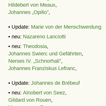
Hildebert von Meaux
,
Johannes „Opilio”
,
• Update:
Marie von der Menschwerdung
• neu:
Nazareno Lanciotti
• neu:
Theodosia
,
Johannes Swierc und Gefährten
,
Nerses IV. „Schnorhali”
,
Johannes Franziskus Lefranc
,
• Update:
Johannes de Brébeuf
• neu:
Alnobert von Seez
,
Gildard von Rouen
,