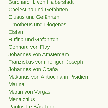
Burchard II. von Halberstadt
Caelestina und Gefährten
Clusus und Gefährten
Timotheus und Diogenes
Elstan
Rufina und Gefährten
Gennard von Flay
Johannes von Amsterdam
Franziskus vom heiligen Joseph
Johannes von Ocaña
Makarius von Antiochia in Pisidien
Marina
Martin von Vargas
Menalchius
Paulus Lê Bảo Tịnh