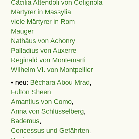
Cäcilia Attendoli von Cotignola
Märtyrer in Massylia
viele Märtyrer in Rom
Mauger
Nathäus von Achonry
Palladius von Auxerre
Reginald von Montemarti
Wilhelm VI. von Montpellier
• neu:
Béchara Abou Mrad
,
Fulton Sheen
,
Amantius von Como
,
Anna von Schlüsselberg
,
Bademus
,
Concessus und Gefährten
,