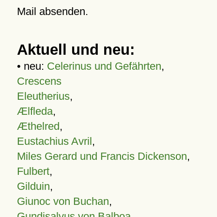
Mail absenden.
Aktuell und neu:
• neu:
Celerinus und Gefährten
,
Crescens
Eleutherius
,
Ælfleda
,
Æthelred
,
Eustachius Avril
,
Miles Gerard und Francis Dickenson
,
Fulbert
,
Gilduin
,
Giunoc von Buchan
,
Gundisalvus von Balboa
,