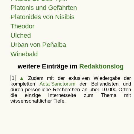
Platonis und Gefährten
Platonides von Nisibis
Theodor
Ulched
Urban von Peñalba
Winebald
weitere Einträge im
Redaktionslog
1
▲
Zudem mit der exlusiven Wiedergabe der
kompletten
Acta Sanctorum
der Bollandisten und
durch persönliche Recherchen an über 10.000 Orten
die einzige Internetseite zum Thema mit
wissenschaftlicher Tiefe.