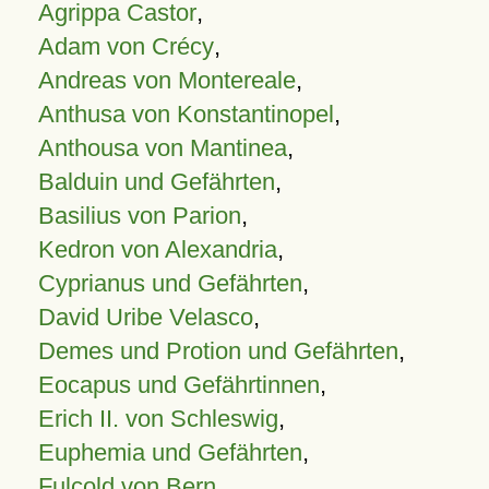
Agrippa Castor
,
Adam von Crécy
,
Andreas von Montereale
,
Anthusa von Konstantinopel
,
Anthousa von Mantinea
,
Balduin und Gefährten
,
Basilius von Parion
,
Kedron von Alexandria
,
Cyprianus und Gefährten
,
David Uribe Velasco
,
Demes und Protion und Gefährten
,
Eocapus und Gefährtinnen
,
Erich II. von Schleswig
,
Euphemia und Gefährten
,
Fulcold von Bern
,