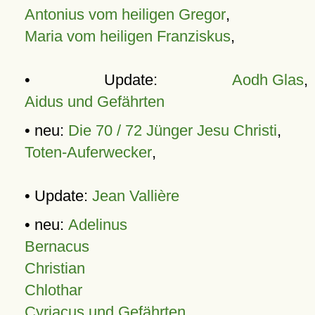
Antonius vom heiligen Gregor
,
Maria vom heiligen Franziskus
,
• Update:
Aodh Glas
,
Aidus und Gefährten
• neu:
Die 70 / 72 Jünger Jesu Christi
,
Toten-Auferwecker
,
• Update:
Jean Vallière
• neu:
Adelinus
Bernacus
Christian
Chlothar
Cyriacus und Gefährten