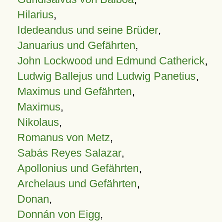
Hilarius
,
Idedeandus und seine Brüder
,
Januarius und Gefährten
,
John Lockwood und Edmund Catherick
,
Ludwig Ballejus und Ludwig Panetius
,
Maximus und Gefährten
,
Maximus
,
Nikolaus
,
Romanus von Metz
,
Sabás Reyes Salazar
,
Apollonius und Gefährten
,
Archelaus und Gefährten
,
Donan
,
Donnán von Eigg
,