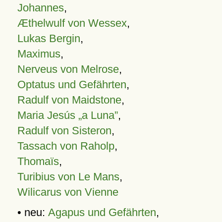
Johannes
,
Æthelwulf von Wessex
,
Lukas Bergin
,
Maximus
,
Nerveus von Melrose
,
Optatus und Gefährten
,
Radulf von Maidstone
,
Maria Jesús „a Luna”
,
Radulf von Sisteron
,
Tassach von Raholp
,
Thomaïs
,
Turibius von Le Mans
,
Wilicarus von Vienne
• neu:
Agapus und Gefährten
,