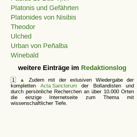
Platonis und Gefährten
Platonides von Nisibis
Theodor
Ulched
Urban von Peñalba
Winebald
weitere Einträge im
Redaktionslog
1
▲
Zudem mit der exlusiven Wiedergabe der
kompletten
Acta Sanctorum
der Bollandisten und
durch persönliche Recherchen an über 10.000 Orten
die einzige Internetseite zum Thema mit
wissenschaftlicher Tiefe.