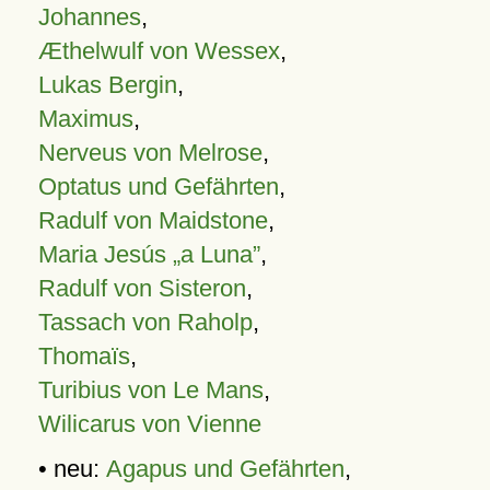
Johannes
,
Æthelwulf von Wessex
,
Lukas Bergin
,
Maximus
,
Nerveus von Melrose
,
Optatus und Gefährten
,
Radulf von Maidstone
,
Maria Jesús „a Luna”
,
Radulf von Sisteron
,
Tassach von Raholp
,
Thomaïs
,
Turibius von Le Mans
,
Wilicarus von Vienne
• neu:
Agapus und Gefährten
,