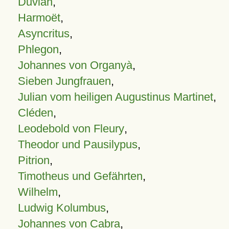
Duvian
,
Harmoët
,
Asyncritus
,
Phlegon
,
Johannes von Organyà
,
Sieben Jungfrauen
,
Julian vom heiligen Augustinus Martinet
,
Cléden
,
Leodebold von Fleury
,
Theodor und Pausilypus
,
Pitrion
,
Timotheus und Gefährten
,
Wilhelm
,
Ludwig Kolumbus
,
Johannes von Cabra
,