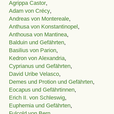
Agrippa Castor
,
Adam von Crécy
,
Andreas von Montereale
,
Anthusa von Konstantinopel
,
Anthousa von Mantinea
,
Balduin und Gefährten
,
Basilius von Parion
,
Kedron von Alexandria
,
Cyprianus und Gefährten
,
David Uribe Velasco
,
Demes und Protion und Gefährten
,
Eocapus und Gefährtinnen
,
Erich II. von Schleswig
,
Euphemia und Gefährten
,
Fulcold von Bern
,