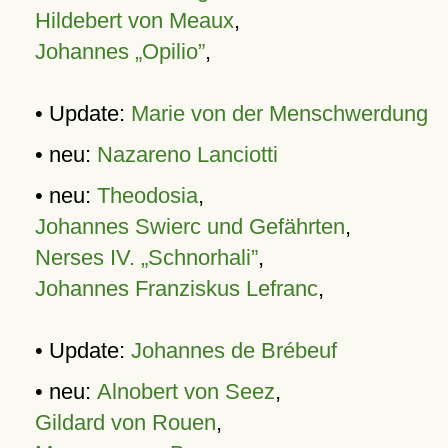
Hildebert von Meaux
,
Johannes „Opilio”
,
• Update:
Marie von der Menschwerdung
• neu:
Nazareno Lanciotti
• neu:
Theodosia
,
Johannes Swierc und Gefährten
,
Nerses IV. „Schnorhali”
,
Johannes Franziskus Lefranc
,
• Update:
Johannes de Brébeuf
• neu:
Alnobert von Seez
,
Gildard von Rouen
,