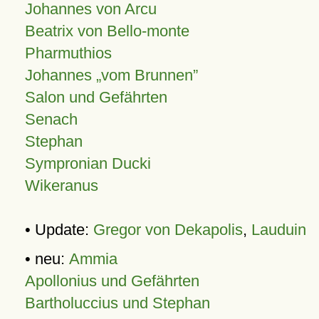
Johannes von Arcu
Beatrix von Bello-monte
Pharmuthios
Johannes
vom Brunnen
Salon und Gefährten
Senach
Stephan
Sympronian Ducki
Wikeranus
• Update:
Gregor von Dekapolis
,
Lauduin
• neu:
Ammia
Apollonius und Gefährten
Bartholuccius und Stephan