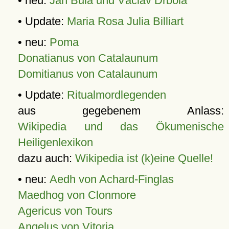
• neu:
Jan Bula und Václav Drbola
• Update:
Maria Rosa Julia Billiart
• neu:
Poma
Donatianus von Catalaunum
Domitianus von Catalaunum
• Update:
Ritualmordlegenden
aus gegebenem Anlass:
Wikipedia und das Ökumenische
Heiligenlexikon
dazu auch:
Wikipedia ist (k)eine Quelle!
• neu:
Aedh von Achard-Finglas
Maedhog von Clonmore
Agericus von Tours
Angelus von Vitoria