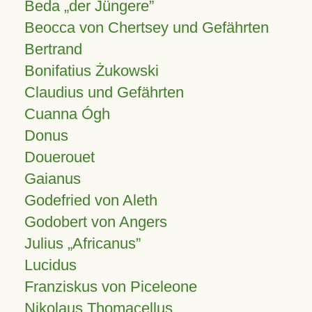
Beda „der Jüngere”
Beocca von Chertsey und Gefährten
Bertrand
Bonifatius Żukowski
Claudius und Gefährten
Cuanna Ógh
Donus
Douerouet
Gaianus
Godefried von Aleth
Godobert von Angers
Julius
Africanus
Lucidus
Franziskus von Piceleone
Nikolaus Thomacellus