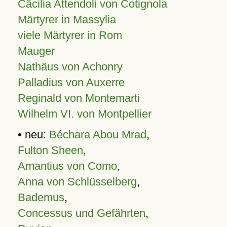
Cäcilia Attendoli von Cotignola
Märtyrer in Massylia
viele Märtyrer in Rom
Mauger
Nathäus von Achonry
Palladius von Auxerre
Reginald von Montemarti
Wilhelm VI. von Montpellier
• neu:
Béchara Abou Mrad
,
Fulton Sheen
,
Amantius von Como
,
Anna von Schlüsselberg
,
Bademus
,
Concessus und Gefährten
,