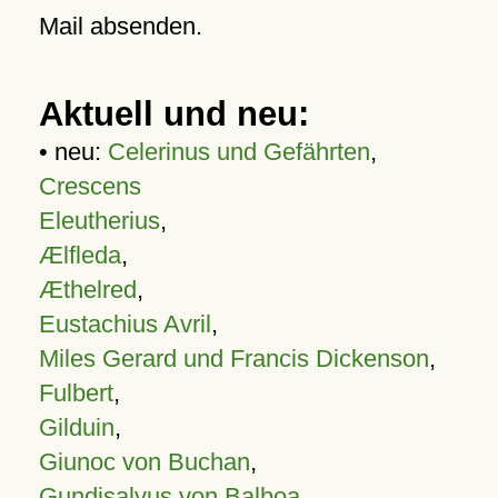
Mail absenden.
Aktuell und neu:
• neu:
Celerinus und Gefährten
,
Crescens
Eleutherius
,
Ælfleda
,
Æthelred
,
Eustachius Avril
,
Miles Gerard und Francis Dickenson
,
Fulbert
,
Gilduin
,
Giunoc von Buchan
,
Gundisalvus von Balboa
,