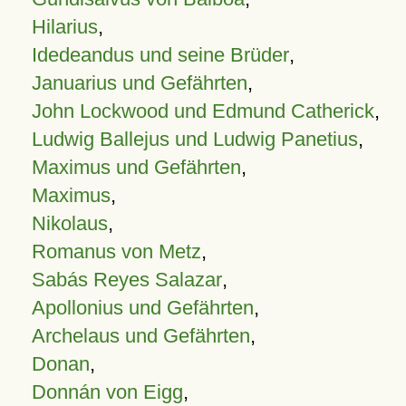
Hilarius
,
Idedeandus und seine Brüder
,
Januarius und Gefährten
,
John Lockwood und Edmund Catherick
,
Ludwig Ballejus und Ludwig Panetius
,
Maximus und Gefährten
,
Maximus
,
Nikolaus
,
Romanus von Metz
,
Sabás Reyes Salazar
,
Apollonius und Gefährten
,
Archelaus und Gefährten
,
Donan
,
Donnán von Eigg
,