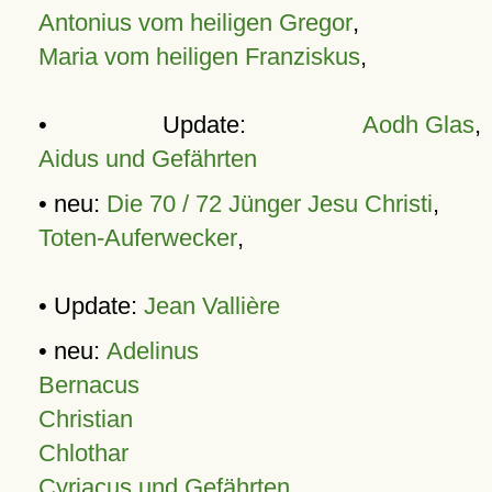
Antonius vom heiligen Gregor
,
Maria vom heiligen Franziskus
,
• Update:
Aodh Glas
,
Aidus und Gefährten
• neu:
Die 70 / 72 Jünger Jesu Christi
,
Toten-Auferwecker
,
• Update:
Jean Vallière
• neu:
Adelinus
Bernacus
Christian
Chlothar
Cyriacus und Gefährten