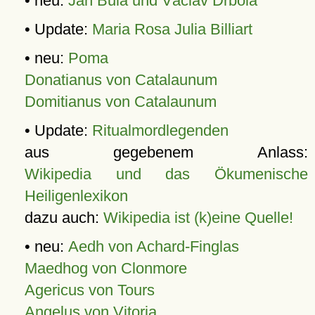
• neu:
Jan Bula und Václav Drbola
• Update:
Maria Rosa Julia Billiart
• neu:
Poma
Donatianus von Catalaunum
Domitianus von Catalaunum
• Update:
Ritualmordlegenden
aus gegebenem Anlass:
Wikipedia und das Ökumenische
Heiligenlexikon
dazu auch:
Wikipedia ist (k)eine Quelle!
• neu:
Aedh von Achard-Finglas
Maedhog von Clonmore
Agericus von Tours
Angelus von Vitoria