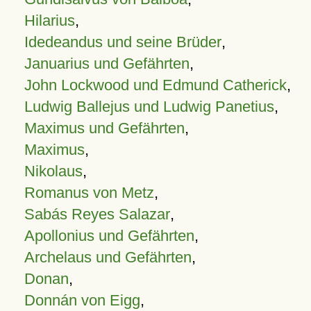
Hilarius
,
Idedeandus und seine Brüder
,
Januarius und Gefährten
,
John Lockwood und Edmund Catherick
,
Ludwig Ballejus und Ludwig Panetius
,
Maximus und Gefährten
,
Maximus
,
Nikolaus
,
Romanus von Metz
,
Sabás Reyes Salazar
,
Apollonius und Gefährten
,
Archelaus und Gefährten
,
Donan
,
Donnán von Eigg
,