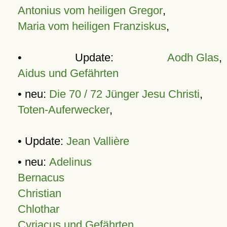
Antonius vom heiligen Gregor
,
Maria vom heiligen Franziskus
,
• Update:
Aodh Glas
,
Aidus und Gefährten
• neu:
Die 70 / 72 Jünger Jesu Christi
,
Toten-Auferwecker
,
• Update:
Jean Vallière
• neu:
Adelinus
Bernacus
Christian
Chlothar
Cyriacus und Gefährten