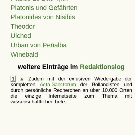
Platonis und Gefährten
Platonides von Nisibis
Theodor
Ulched
Urban von Peñalba
Winebald
weitere Einträge im
Redaktionslog
1
▲
Zudem mit der exlusiven Wiedergabe der
kompletten
Acta Sanctorum
der Bollandisten und
durch persönliche Recherchen an über 10.000 Orten
die einzige Internetseite zum Thema mit
wissenschaftlicher Tiefe.