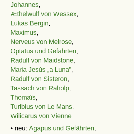
Johannes
,
Æthelwulf von Wessex
,
Lukas Bergin
,
Maximus
,
Nerveus von Melrose
,
Optatus und Gefährten
,
Radulf von Maidstone
,
Maria Jesús „a Luna”
,
Radulf von Sisteron
,
Tassach von Raholp
,
Thomaïs
,
Turibius von Le Mans
,
Wilicarus von Vienne
• neu:
Agapus und Gefährten
,