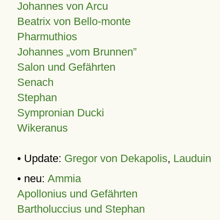
Johannes von Arcu
Beatrix von Bello-monte
Pharmuthios
Johannes
vom Brunnen
Salon und Gefährten
Senach
Stephan
Sympronian Ducki
Wikeranus
• Update:
Gregor von Dekapolis
,
Lauduin
• neu:
Ammia
Apollonius und Gefährten
Bartholuccius und Stephan