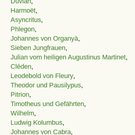
Duvian
,
Harmoët
,
Asyncritus
,
Phlegon
,
Johannes von Organyà
,
Sieben Jungfrauen
,
Julian vom heiligen Augustinus Martinet
,
Cléden
,
Leodebold von Fleury
,
Theodor und Pausilypus
,
Pitrion
,
Timotheus und Gefährten
,
Wilhelm
,
Ludwig Kolumbus
,
Johannes von Cabra
,