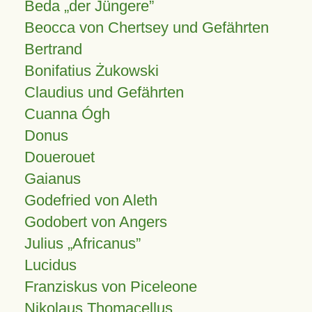
Beda „der Jüngere”
Beocca von Chertsey und Gefährten
Bertrand
Bonifatius Żukowski
Claudius und Gefährten
Cuanna Ógh
Donus
Douerouet
Gaianus
Godefried von Aleth
Godobert von Angers
Julius
Africanus
Lucidus
Franziskus von Piceleone
Nikolaus Thomacellus