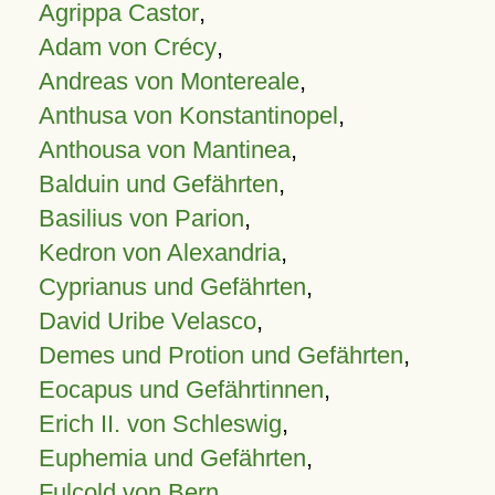
Agrippa Castor
,
Adam von Crécy
,
Andreas von Montereale
,
Anthusa von Konstantinopel
,
Anthousa von Mantinea
,
Balduin und Gefährten
,
Basilius von Parion
,
Kedron von Alexandria
,
Cyprianus und Gefährten
,
David Uribe Velasco
,
Demes und Protion und Gefährten
,
Eocapus und Gefährtinnen
,
Erich II. von Schleswig
,
Euphemia und Gefährten
,
Fulcold von Bern
,