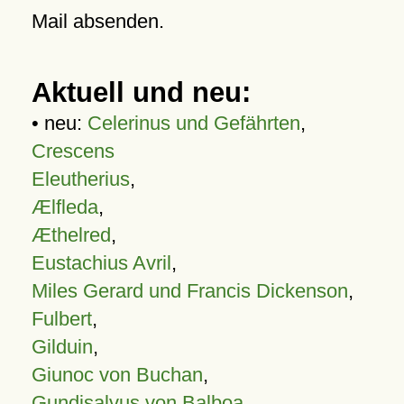
Mail absenden.
Aktuell und neu:
• neu:
Celerinus und Gefährten
,
Crescens
Eleutherius
,
Ælfleda
,
Æthelred
,
Eustachius Avril
,
Miles Gerard und Francis Dickenson
,
Fulbert
,
Gilduin
,
Giunoc von Buchan
,
Gundisalvus von Balboa
,