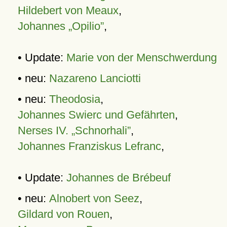
Hildebert von Meaux
,
Johannes „Opilio”
,
• Update:
Marie von der Menschwerdung
• neu:
Nazareno Lanciotti
• neu:
Theodosia
,
Johannes Swierc und Gefährten
,
Nerses IV. „Schnorhali”
,
Johannes Franziskus Lefranc
,
• Update:
Johannes de Brébeuf
• neu:
Alnobert von Seez
,
Gildard von Rouen
,