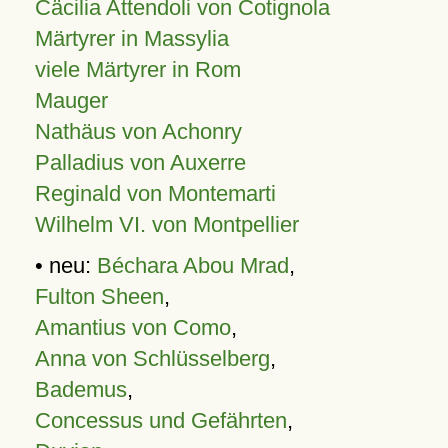
Cäcilia Attendoli von Cotignola
Märtyrer in Massylia
viele Märtyrer in Rom
Mauger
Nathäus von Achonry
Palladius von Auxerre
Reginald von Montemarti
Wilhelm VI. von Montpellier
• neu:
Béchara Abou Mrad
,
Fulton Sheen
,
Amantius von Como
,
Anna von Schlüsselberg
,
Bademus
,
Concessus und Gefährten
,