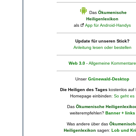
Das
Ökumenische
Heiligenlexikon
als
App für Android-Handys
Update für unseren Stick?
Anleitung lesen oder bestellen
Web 3.0
-
Allgemeine Kommentare
Unser
Grünewald-Desktop
Die Heiligen des Tages
kostenlos auf 
Homepage einbinden:
So geht es
Das
Ökumenische Heiligenlexiko
weiterempfehlen?
Banner + links
Was andere über das
Ökumenisch
Heiligenlexikon
sagen:
Lob und Kri