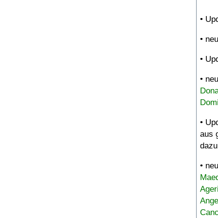
• Up
• ne
• Up
• ne
Dona
Domi
• Up
aus 
dazu
• ne
Maed
Ager
Ange
Canc