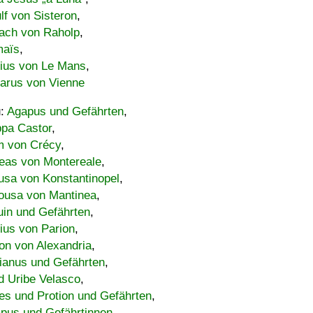
lf von Sisteron
,
ach von Raholp
,
maïs
,
bius von Le Mans
,
carus von Vienne
u:
Agapus und Gefährten
,
ppa Castor
,
 von Crécy
,
eas von Montereale
,
usa von Konstantinopel
,
ousa von Mantinea
,
uin und Gefährten
,
lius von Parion
,
on von Alexandria
,
ianus und Gefährten
,
d Uribe Velasco
,
s und Protion und Gefährten
,
pus und Gefährtinnen
,