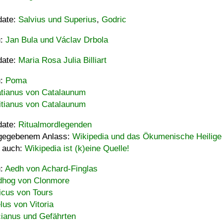
date:
Salvius und Superius
,
Godric
u:
Jan Bula und Václav Drbola
date:
Maria Rosa Julia Billiart
u:
Poma
tianus von Catalaunum
tianus von Catalaunum
date:
Ritualmordlegenden
gegebenem Anlass:
Wikipedia und das Ökumenische Heilige
 auch:
Wikipedia ist (k)eine Quelle!
u:
Aedh von Achard-Finglas
hog von Clonmore
icus von Tours
lus von Vitoria
ianus und Gefährten