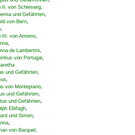
h II. von Schleswig
,
emia und Gefährten
,
old von Bern
,
o
,
 III. von Amiens
,
nna
,
nna de Lambertini
,
entius von Portugal
,
aretha
s und Gefährten
,
ius
,
us von Montepiano
,
us und Gefährten
,
tus und Gefährten
,
lph Ebifagh
,
ard und Simon
,
anna
,
han von Barquel
,