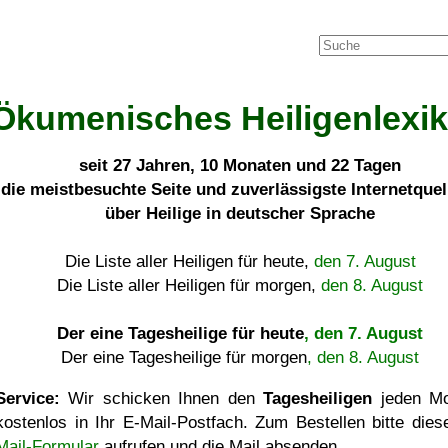
Ökumenisches Heiligenlexi
seit
27 Jahren, 10 Monaten und 22 Tagen
die meistbesuchte Seite und zuverlässigste Internetque
über Heilige in deutscher Sprache
Die Liste aller Heiligen für heute,
den 7. August
Die Liste aller Heiligen für morgen,
den 8. August
Der eine Tagesheilige für heute
, den 7. August
Der eine Tagesheilige für morgen
, den 8. August
Service:
Wir schicken Ihnen den
Tagesheiligen
jeden Mo
kostenlos in Ihr E-Mail-Postfach. Zum Bestellen bitte die
Mail-Formular
aufrufen und die Mail absenden.