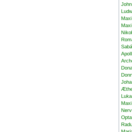
John
Ludw
Maxi
Max
Niko
Roma
Sabá
Apol
Arch
Don
Donn
Joha
Æthe
Luka
Max
Nerv
Opta
Radu
Mari