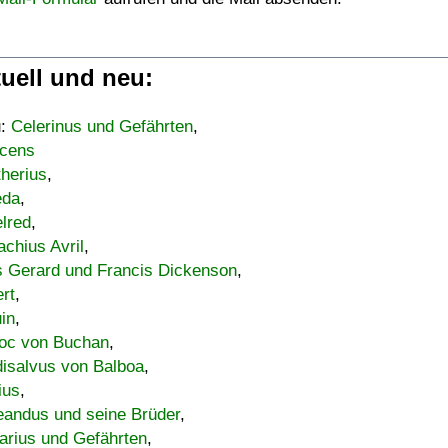
uell und neu:
u:
Celerinus und Gefährten
,
cens
therius
,
eda
,
lred
,
achius Avril
,
s Gerard und Francis Dickenson
,
ert
,
uin
,
oc von Buchan
,
isalvus von Balboa
,
ius
,
eandus und seine Brüder
,
arius und Gefährten
,