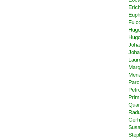
Eric
Euph
Fulc
Hug
Hugo
Joha
Joha
Laur
Marg
Mena
Parc
Petr
Prim
Quar
Radu
Gerh
Sus
Step