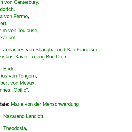
in von Canterbury
,
dorich
,
ia von Fermo
,
ert
,
elm von Toulouse
,
xarium
u:
Johannes von Shanghai und San Francisco
,
ziskus Xaver Truong Buu Diep
u:
Eudo
,
rius von Tongern
,
ebert von Meaux
,
nnes „Opilio”
,
date:
Marie von der Menschwerdung
u:
Nazareno Lanciotti
u:
Theodosia
,