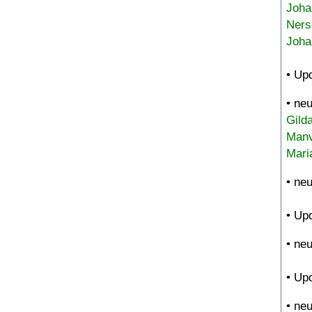
Joha
Ners
Joha
• Up
• ne
Gild
Manv
Mari
• ne
• Up
• ne
• Up
• ne