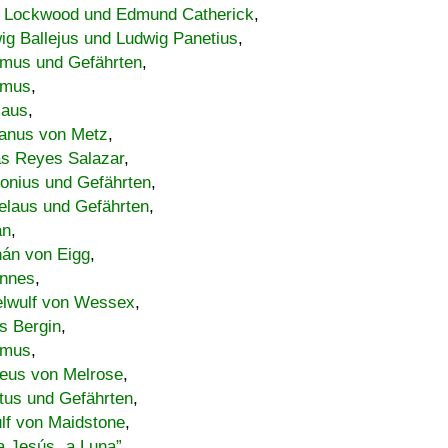
 Lockwood und Edmund Catherick
,
ig Ballejus und Ludwig Panetius
,
mus und Gefährten
,
imus
,
laus
,
nus von Metz
,
s Reyes Salazar
,
lonius und Gefährten
,
elaus und Gefährten
,
an
,
án von Eigg
,
nnes
,
lwulf von Wessex
,
s Bergin
,
imus
,
eus von Melrose
,
tus und Gefährten
,
lf von Maidstone
,
a Jesús „a Luna”
,