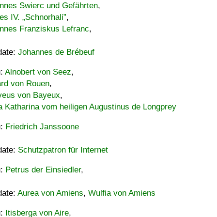
nnes Swierc und Gefährten
,
es IV. „Schnorhali”
,
nnes Franziskus Lefranc
,
date:
Johannes de Brébeuf
u:
Alnobert von Seez
,
ard von Rouen
,
eus von Bayeux
,
a Katharina vom heiligen Augustinus de Longprey
u:
Friedrich Janssoone
date:
Schutzpatron für Internet
u:
Petrus der Einsiedler
,
date:
Aurea von Amiens
,
Wulfia von Amiens
u:
Itisberga von Aire
,