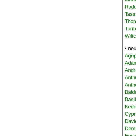
Radu
Tass
Tho
Turi
Wili
• ne
Agri
Adam
Andr
Anth
Anth
Bald
Basi
Kedr
Cypr
Davi
Deme
Eoca