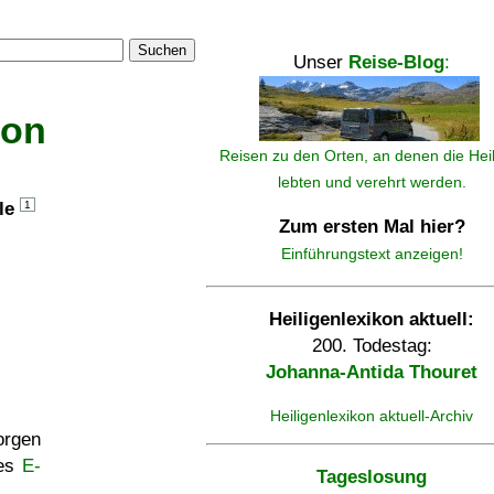
Suchen
Unser
Reise-Blog
:
kon
Reisen zu den Orten, an denen die Hei
lebten und verehrt werden.
lle
1
Zum ersten Mal hier?
Einführungstext anzeigen!
Heiligenlexikon aktuell:
200. Todestag:
Johanna-Antida Thouret
Heiligenlexikon aktuell-Archiv
rgen
ses
E-
Tageslosung