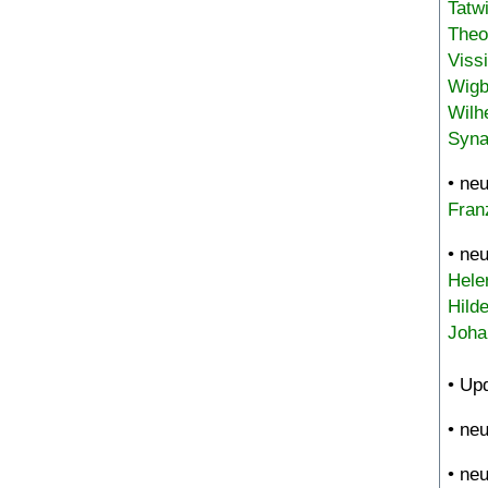
Tatw
Theo
Viss
Wigb
Wilh
Syna
• ne
Fran
• ne
Hele
Hild
Joha
• Up
• ne
• ne