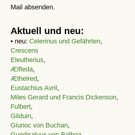
Mail absenden.
Aktuell und neu:
• neu:
Celerinus und Gefährten
,
Crescens
Eleutherius
,
Ælfleda
,
Æthelred
,
Eustachius Avril
,
Miles Gerard und Francis Dickenson
,
Fulbert
,
Gilduin
,
Giunoc von Buchan
,
Gundisalvus von Balboa
,