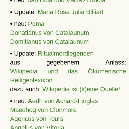
• neu:
Jan Bula und Václav Drbola
• Update:
Maria Rosa Julia Billiart
• neu:
Poma
Donatianus von Catalaunum
Domitianus von Catalaunum
• Update:
Ritualmordlegenden
aus gegebenem Anlass:
Wikipedia und das Ökumenische
Heiligenlexikon
dazu auch:
Wikipedia ist (k)eine Quelle!
• neu:
Aedh von Achard-Finglas
Maedhog von Clonmore
Agericus von Tours
Angelus von Vitoria