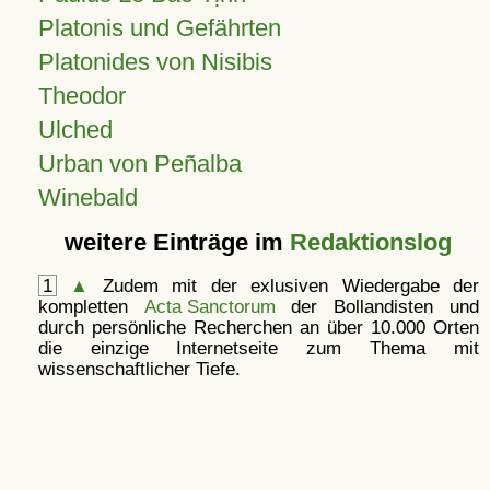
Platonis und Gefährten
Platonides von Nisibis
Theodor
Ulched
Urban von Peñalba
Winebald
weitere Einträge im
Redaktionslog
1
▲
Zudem mit der exlusiven Wiedergabe der
kompletten
Acta Sanctorum
der Bollandisten und
durch persönliche Recherchen an über 10.000 Orten
die einzige Internetseite zum Thema mit
wissenschaftlicher Tiefe.