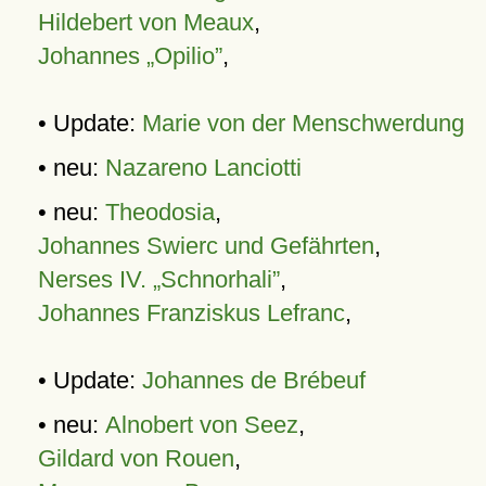
Hildebert von Meaux
,
Johannes „Opilio”
,
• Update:
Marie von der Menschwerdung
• neu:
Nazareno Lanciotti
• neu:
Theodosia
,
Johannes Swierc und Gefährten
,
Nerses IV. „Schnorhali”
,
Johannes Franziskus Lefranc
,
• Update:
Johannes de Brébeuf
• neu:
Alnobert von Seez
,
Gildard von Rouen
,