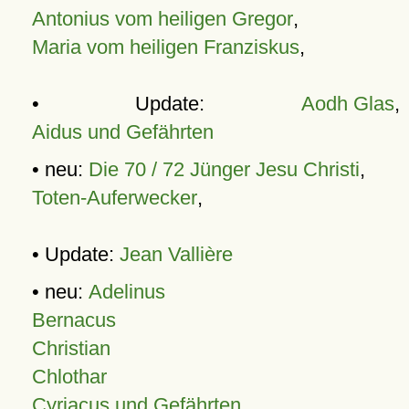
Antonius vom heiligen Gregor
,
Maria vom heiligen Franziskus
,
• Update:
Aodh Glas
,
Aidus und Gefährten
• neu:
Die 70 / 72 Jünger Jesu Christi
,
Toten-Auferwecker
,
• Update:
Jean Vallière
• neu:
Adelinus
Bernacus
Christian
Chlothar
Cyriacus und Gefährten