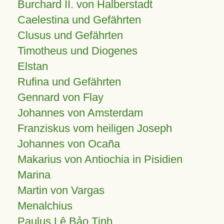
Burchard II. von Halberstadt
Caelestina und Gefährten
Clusus und Gefährten
Timotheus und Diogenes
Elstan
Rufina und Gefährten
Gennard von Flay
Johannes von Amsterdam
Franziskus vom heiligen Joseph
Johannes von Ocaña
Makarius von Antiochia in Pisidien
Marina
Martin von Vargas
Menalchius
Paulus Lê Bảo Tịnh