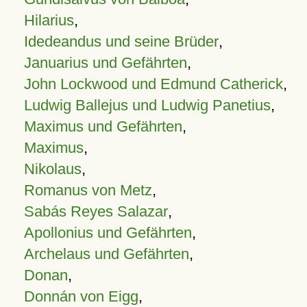
Hilarius
,
Idedeandus und seine Brüder
,
Januarius und Gefährten
,
John Lockwood und Edmund Catherick
,
Ludwig Ballejus und Ludwig Panetius
,
Maximus und Gefährten
,
Maximus
,
Nikolaus
,
Romanus von Metz
,
Sabás Reyes Salazar
,
Apollonius und Gefährten
,
Archelaus und Gefährten
,
Donan
,
Donnán von Eigg
,