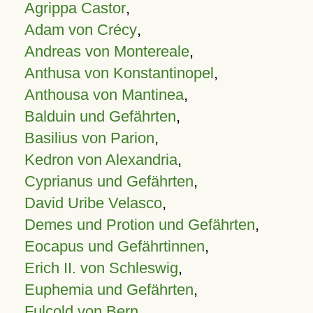
Agrippa Castor
,
Adam von Crécy
,
Andreas von Montereale
,
Anthusa von Konstantinopel
,
Anthousa von Mantinea
,
Balduin und Gefährten
,
Basilius von Parion
,
Kedron von Alexandria
,
Cyprianus und Gefährten
,
David Uribe Velasco
,
Demes und Protion und Gefährten
,
Eocapus und Gefährtinnen
,
Erich II. von Schleswig
,
Euphemia und Gefährten
,
Fulcold von Bern
,