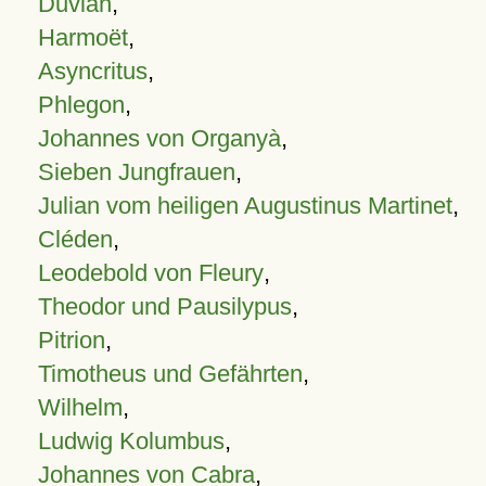
Duvian
,
Harmoët
,
Asyncritus
,
Phlegon
,
Johannes von Organyà
,
Sieben Jungfrauen
,
Julian vom heiligen Augustinus Martinet
,
Cléden
,
Leodebold von Fleury
,
Theodor und Pausilypus
,
Pitrion
,
Timotheus und Gefährten
,
Wilhelm
,
Ludwig Kolumbus
,
Johannes von Cabra
,