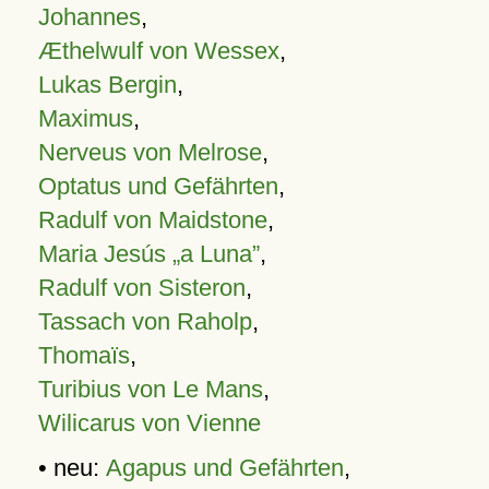
Johannes
,
Æthelwulf von Wessex
,
Lukas Bergin
,
Maximus
,
Nerveus von Melrose
,
Optatus und Gefährten
,
Radulf von Maidstone
,
Maria Jesús „a Luna”
,
Radulf von Sisteron
,
Tassach von Raholp
,
Thomaïs
,
Turibius von Le Mans
,
Wilicarus von Vienne
• neu:
Agapus und Gefährten
,