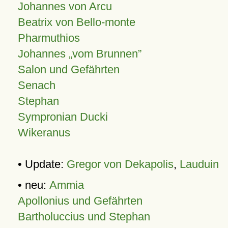
Johannes von Arcu
Beatrix von Bello-monte
Pharmuthios
Johannes
vom Brunnen
Salon und Gefährten
Senach
Stephan
Sympronian Ducki
Wikeranus
• Update:
Gregor von Dekapolis
,
Lauduin
• neu:
Ammia
Apollonius und Gefährten
Bartholuccius und Stephan