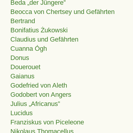
Beda „der Jüngere”
Beocca von Chertsey und Gefährten
Bertrand
Bonifatius Żukowski
Claudius und Gefährten
Cuanna Ógh
Donus
Douerouet
Gaianus
Godefried von Aleth
Godobert von Angers
Julius
Africanus
Lucidus
Franziskus von Piceleone
Nikolaus Thomacellus