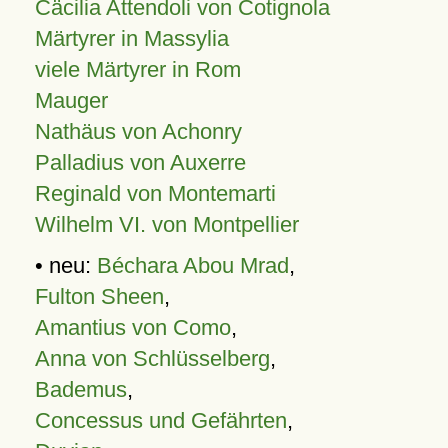
Cäcilia Attendoli von Cotignola
Märtyrer in Massylia
viele Märtyrer in Rom
Mauger
Nathäus von Achonry
Palladius von Auxerre
Reginald von Montemarti
Wilhelm VI. von Montpellier
• neu:
Béchara Abou Mrad
,
Fulton Sheen
,
Amantius von Como
,
Anna von Schlüsselberg
,
Bademus
,
Concessus und Gefährten
,