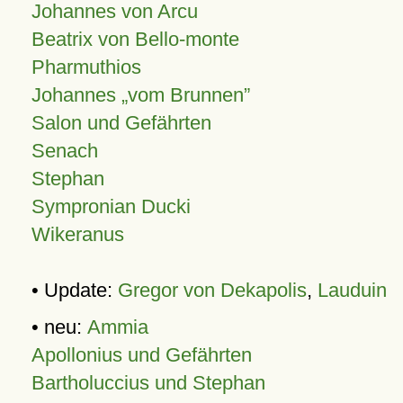
Johannes von Arcu
Beatrix von Bello-monte
Pharmuthios
Johannes
vom Brunnen
Salon und Gefährten
Senach
Stephan
Sympronian Ducki
Wikeranus
• Update:
Gregor von Dekapolis
,
Lauduin
• neu:
Ammia
Apollonius und Gefährten
Bartholuccius und Stephan