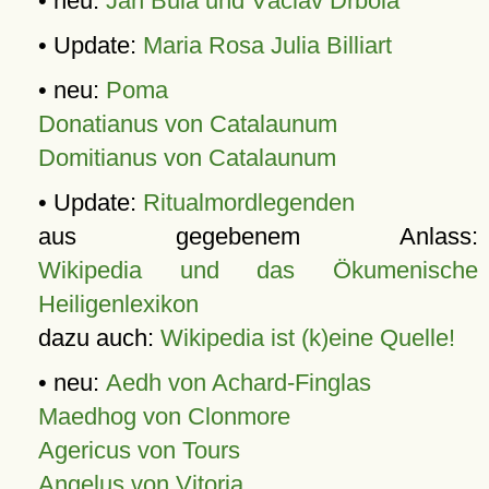
• neu:
Jan Bula und Václav Drbola
• Update:
Maria Rosa Julia Billiart
• neu:
Poma
Donatianus von Catalaunum
Domitianus von Catalaunum
• Update:
Ritualmordlegenden
aus gegebenem Anlass:
Wikipedia und das Ökumenische
Heiligenlexikon
dazu auch:
Wikipedia ist (k)eine Quelle!
• neu:
Aedh von Achard-Finglas
Maedhog von Clonmore
Agericus von Tours
Angelus von Vitoria