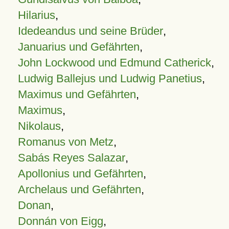
Hilarius
,
Idedeandus und seine Brüder
,
Januarius und Gefährten
,
John Lockwood und Edmund Catherick
,
Ludwig Ballejus und Ludwig Panetius
,
Maximus und Gefährten
,
Maximus
,
Nikolaus
,
Romanus von Metz
,
Sabás Reyes Salazar
,
Apollonius und Gefährten
,
Archelaus und Gefährten
,
Donan
,
Donnán von Eigg
,