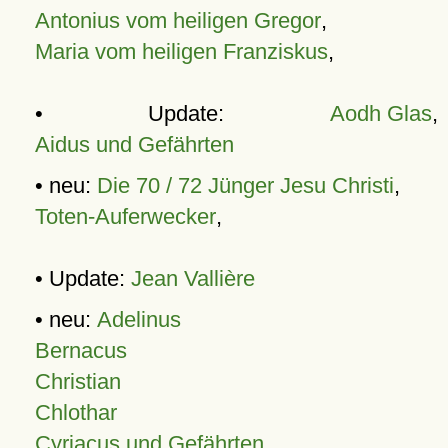
Antonius vom heiligen Gregor
,
Maria vom heiligen Franziskus
,
• Update:
Aodh Glas
,
Aidus und Gefährten
• neu:
Die 70 / 72 Jünger Jesu Christi
,
Toten-Auferwecker
,
• Update:
Jean Vallière
• neu:
Adelinus
Bernacus
Christian
Chlothar
Cyriacus und Gefährten