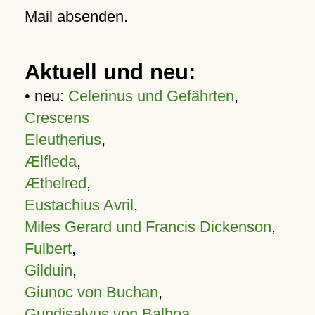
Mail absenden.
Aktuell und neu:
• neu:
Celerinus und Gefährten
,
Crescens
Eleutherius
,
Ælfleda
,
Æthelred
,
Eustachius Avril
,
Miles Gerard und Francis Dickenson
,
Fulbert
,
Gilduin
,
Giunoc von Buchan
,
Gundisalvus von Balboa
,