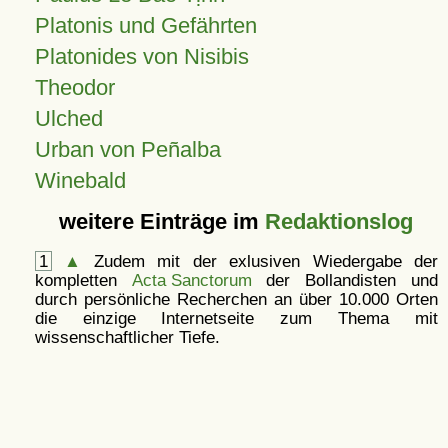
Platonis und Gefährten
Platonides von Nisibis
Theodor
Ulched
Urban von Peñalba
Winebald
weitere Einträge im
Redaktionslog
1
▲
Zudem mit der exlusiven Wiedergabe der
kompletten
Acta Sanctorum
der Bollandisten und
durch persönliche Recherchen an über 10.000 Orten
die einzige Internetseite zum Thema mit
wissenschaftlicher Tiefe.