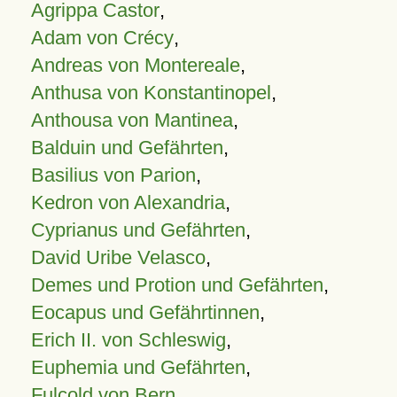
Agrippa Castor
,
Adam von Crécy
,
Andreas von Montereale
,
Anthusa von Konstantinopel
,
Anthousa von Mantinea
,
Balduin und Gefährten
,
Basilius von Parion
,
Kedron von Alexandria
,
Cyprianus und Gefährten
,
David Uribe Velasco
,
Demes und Protion und Gefährten
,
Eocapus und Gefährtinnen
,
Erich II. von Schleswig
,
Euphemia und Gefährten
,
Fulcold von Bern
,