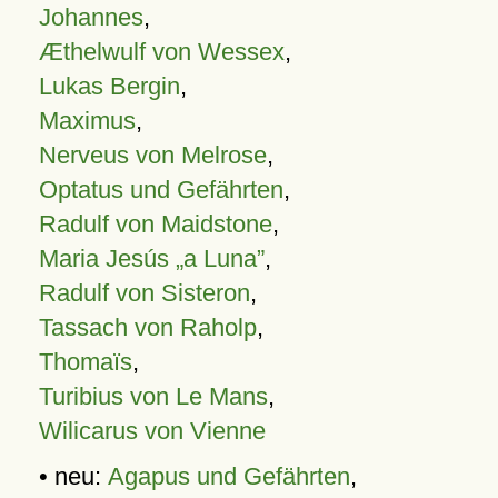
Johannes
,
Æthelwulf von Wessex
,
Lukas Bergin
,
Maximus
,
Nerveus von Melrose
,
Optatus und Gefährten
,
Radulf von Maidstone
,
Maria Jesús „a Luna”
,
Radulf von Sisteron
,
Tassach von Raholp
,
Thomaïs
,
Turibius von Le Mans
,
Wilicarus von Vienne
• neu:
Agapus und Gefährten
,