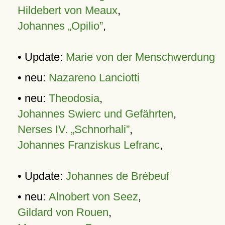
Hildebert von Meaux
,
Johannes „Opilio”
,
• Update:
Marie von der Menschwerdung
• neu:
Nazareno Lanciotti
• neu:
Theodosia
,
Johannes Swierc und Gefährten
,
Nerses IV. „Schnorhali”
,
Johannes Franziskus Lefranc
,
• Update:
Johannes de Brébeuf
• neu:
Alnobert von Seez
,
Gildard von Rouen
,