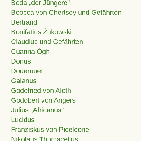
Beda „der Jüngere”
Beocca von Chertsey und Gefährten
Bertrand
Bonifatius Żukowski
Claudius und Gefährten
Cuanna Ógh
Donus
Douerouet
Gaianus
Godefried von Aleth
Godobert von Angers
Julius
Africanus
Lucidus
Franziskus von Piceleone
Nikolaus Thomacellus