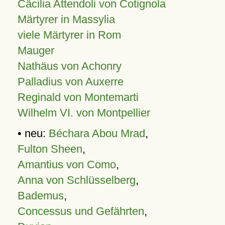
Cäcilia Attendoli von Cotignola
Märtyrer in Massylia
viele Märtyrer in Rom
Mauger
Nathäus von Achonry
Palladius von Auxerre
Reginald von Montemarti
Wilhelm VI. von Montpellier
• neu:
Béchara Abou Mrad
,
Fulton Sheen
,
Amantius von Como
,
Anna von Schlüsselberg
,
Bademus
,
Concessus und Gefährten
,