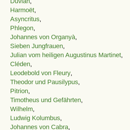
Duvian
,
Harmoët
,
Asyncritus
,
Phlegon
,
Johannes von Organyà
,
Sieben Jungfrauen
,
Julian vom heiligen Augustinus Martinet
,
Cléden
,
Leodebold von Fleury
,
Theodor und Pausilypus
,
Pitrion
,
Timotheus und Gefährten
,
Wilhelm
,
Ludwig Kolumbus
,
Johannes von Cabra
,