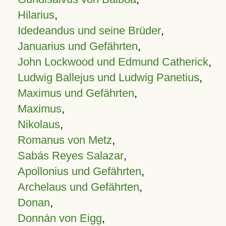
Hilarius
,
Idedeandus und seine Brüder
,
Januarius und Gefährten
,
John Lockwood und Edmund Catherick
,
Ludwig Ballejus und Ludwig Panetius
,
Maximus und Gefährten
,
Maximus
,
Nikolaus
,
Romanus von Metz
,
Sabás Reyes Salazar
,
Apollonius und Gefährten
,
Archelaus und Gefährten
,
Donan
,
Donnán von Eigg
,