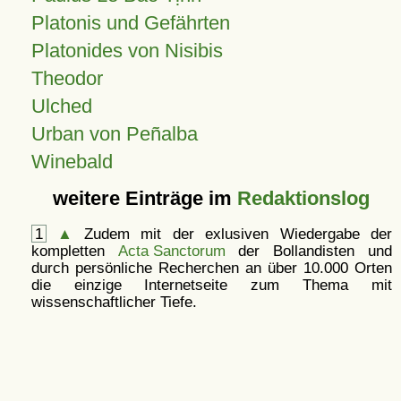
Platonis und Gefährten
Platonides von Nisibis
Theodor
Ulched
Urban von Peñalba
Winebald
weitere Einträge im
Redaktionslog
1
▲
Zudem mit der exlusiven Wiedergabe der
kompletten
Acta Sanctorum
der Bollandisten und
durch persönliche Recherchen an über 10.000 Orten
die einzige Internetseite zum Thema mit
wissenschaftlicher Tiefe.