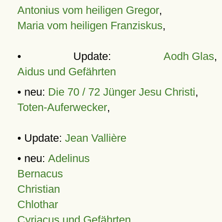
Antonius vom heiligen Gregor
,
Maria vom heiligen Franziskus
,
• Update:
Aodh Glas
,
Aidus und Gefährten
• neu:
Die 70 / 72 Jünger Jesu Christi
,
Toten-Auferwecker
,
• Update:
Jean Vallière
• neu:
Adelinus
Bernacus
Christian
Chlothar
Cyriacus und Gefährten