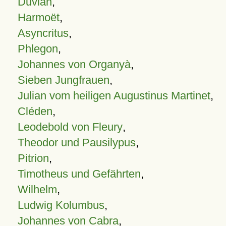
Duvian
,
Harmoët
,
Asyncritus
,
Phlegon
,
Johannes von Organyà
,
Sieben Jungfrauen
,
Julian vom heiligen Augustinus Martinet
,
Cléden
,
Leodebold von Fleury
,
Theodor und Pausilypus
,
Pitrion
,
Timotheus und Gefährten
,
Wilhelm
,
Ludwig Kolumbus
,
Johannes von Cabra
,