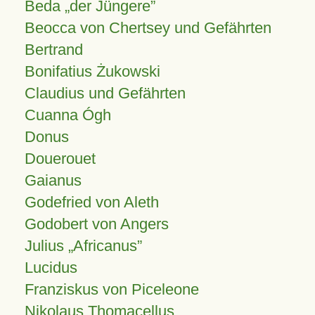
Beda „der Jüngere”
Beocca von Chertsey und Gefährten
Bertrand
Bonifatius Żukowski
Claudius und Gefährten
Cuanna Ógh
Donus
Douerouet
Gaianus
Godefried von Aleth
Godobert von Angers
Julius
Africanus
Lucidus
Franziskus von Piceleone
Nikolaus Thomacellus