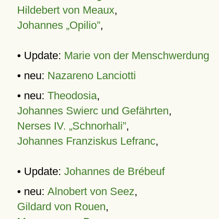
Hildebert von Meaux
,
Johannes „Opilio”
,
• Update:
Marie von der Menschwerdung
• neu:
Nazareno Lanciotti
• neu:
Theodosia
,
Johannes Swierc und Gefährten
,
Nerses IV. „Schnorhali”
,
Johannes Franziskus Lefranc
,
• Update:
Johannes de Brébeuf
• neu:
Alnobert von Seez
,
Gildard von Rouen
,