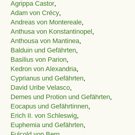
Agrippa Castor
,
Adam von Crécy
,
Andreas von Montereale
,
Anthusa von Konstantinopel
,
Anthousa von Mantinea
,
Balduin und Gefährten
,
Basilius von Parion
,
Kedron von Alexandria
,
Cyprianus und Gefährten
,
David Uribe Velasco
,
Demes und Protion und Gefährten
,
Eocapus und Gefährtinnen
,
Erich II. von Schleswig
,
Euphemia und Gefährten
,
Fulcold von Bern
,