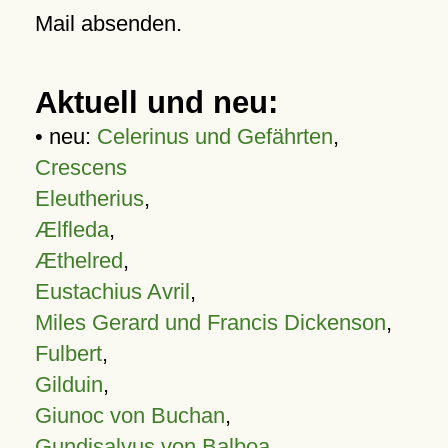
Mail absenden.
Aktuell und neu:
• neu:
Celerinus und Gefährten
,
Crescens
Eleutherius
,
Ælfleda
,
Æthelred
,
Eustachius Avril
,
Miles Gerard und Francis Dickenson
,
Fulbert
,
Gilduin
,
Giunoc von Buchan
,
Gundisalvus von Balboa
,