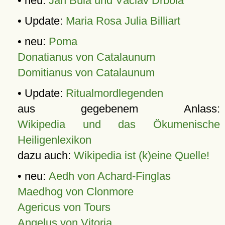
• neu:
Jan Bula und Václav Drbola
• Update:
Maria Rosa Julia Billiart
• neu:
Poma
Donatianus von Catalaunum
Domitianus von Catalaunum
• Update:
Ritualmordlegenden
aus gegebenem Anlass:
Wikipedia und das Ökumenische
Heiligenlexikon
dazu auch:
Wikipedia ist (k)eine Quelle!
• neu:
Aedh von Achard-Finglas
Maedhog von Clonmore
Agericus von Tours
Angelus von Vitoria