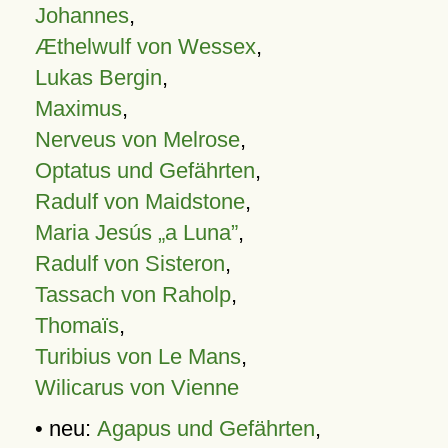
Johannes
,
Æthelwulf von Wessex
,
Lukas Bergin
,
Maximus
,
Nerveus von Melrose
,
Optatus und Gefährten
,
Radulf von Maidstone
,
Maria Jesús „a Luna”
,
Radulf von Sisteron
,
Tassach von Raholp
,
Thomaïs
,
Turibius von Le Mans
,
Wilicarus von Vienne
• neu:
Agapus und Gefährten
,