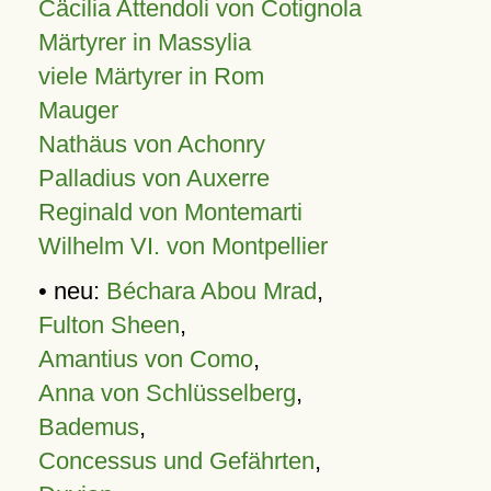
Cäcilia Attendoli von Cotignola
Märtyrer in Massylia
viele Märtyrer in Rom
Mauger
Nathäus von Achonry
Palladius von Auxerre
Reginald von Montemarti
Wilhelm VI. von Montpellier
• neu:
Béchara Abou Mrad
,
Fulton Sheen
,
Amantius von Como
,
Anna von Schlüsselberg
,
Bademus
,
Concessus und Gefährten
,