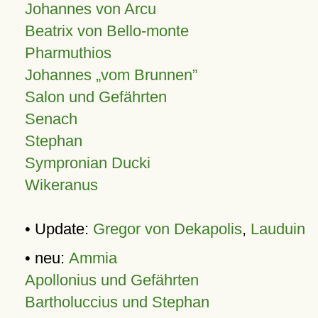
Johannes von Arcu
Beatrix von Bello-monte
Pharmuthios
Johannes
vom Brunnen
Salon und Gefährten
Senach
Stephan
Sympronian Ducki
Wikeranus
• Update:
Gregor von Dekapolis
,
Lauduin
• neu:
Ammia
Apollonius und Gefährten
Bartholuccius und Stephan