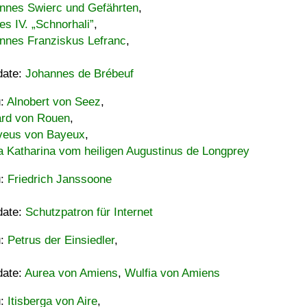
nnes Swierc und Gefährten
,
es IV. „Schnorhali”
,
nnes Franziskus Lefranc
,
date:
Johannes de Brébeuf
u:
Alnobert von Seez
,
ard von Rouen
,
eus von Bayeux
,
a Katharina vom heiligen Augustinus de Longprey
u:
Friedrich Janssoone
date:
Schutzpatron für Internet
u:
Petrus der Einsiedler
,
date:
Aurea von Amiens
,
Wulfia von Amiens
u:
Itisberga von Aire
,