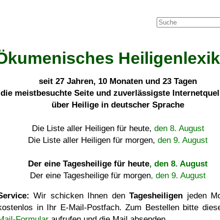
Ökumenisches Heiligenlexi
seit
27 Jahren, 10 Monaten und 23 Tagen
die meistbesuchte Seite und zuverlässigste Internetque
über Heilige in deutscher Sprache
Die Liste aller Heiligen für heute,
den 8. August
Die Liste aller Heiligen für morgen,
den 9. August
Der eine Tagesheilige für heute
, den 8. August
Der eine Tagesheilige für morgen
, den 9. August
Service:
Wir schicken Ihnen den
Tagesheiligen
jeden Mo
kostenlos in Ihr E-Mail-Postfach. Zum Bestellen bitte die
Mail-Formular
aufrufen und die Mail absenden.