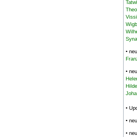
Tatw
Theo
Viss
Wigb
Wilh
Syna
• ne
Fran
• ne
Hele
Hild
Joha
• Up
• ne
• ne