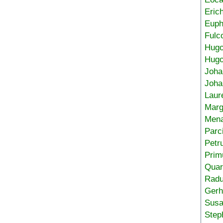
Eric
Euph
Fulc
Hug
Hugo
Joha
Joha
Laur
Marg
Mena
Parc
Petr
Prim
Quar
Radu
Gerh
Sus
Step