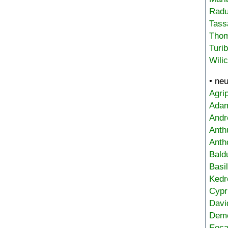
Radu
Tass
Tho
Turi
Wili
• ne
Agri
Adam
Andr
Anth
Anth
Bald
Basi
Kedr
Cypr
Davi
Deme
Eoca