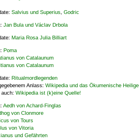
date:
Salvius und Superius
,
Godric
u:
Jan Bula und Václav Drbola
date:
Maria Rosa Julia Billiart
u:
Poma
tianus von Catalaunum
tianus von Catalaunum
date:
Ritualmordlegenden
gegebenem Anlass:
Wikipedia und das Ökumenische Heilige
 auch:
Wikipedia ist (k)eine Quelle!
u:
Aedh von Achard-Finglas
hog von Clonmore
icus von Tours
lus von Vitoria
ianus und Gefährten