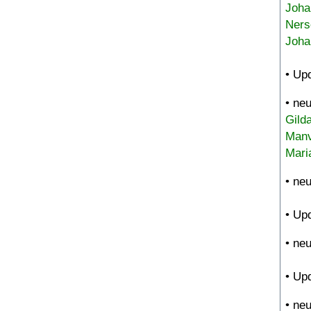
Joha
Ners
Joha
• Up
• ne
Gild
Manv
Mari
• ne
• Up
• ne
• Up
• ne