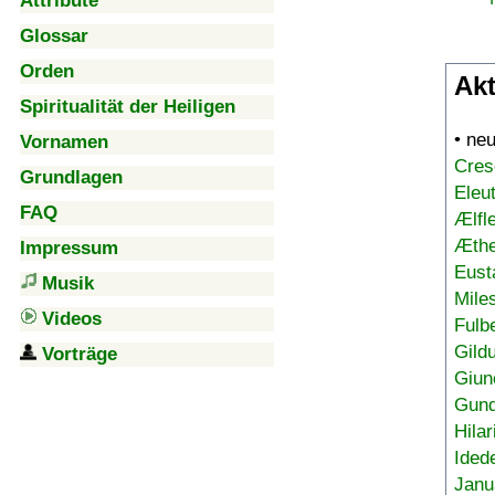
Attribute
Glossar
Orden
Akt
Spiritualität der Heiligen
• ne
Vornamen
Cres
Grundlagen
Eleu
FAQ
Ælfl
Æthe
Impressum
Eust
Musik
Mile
Videos
Fulb
Gild
Vorträge
Giun
Gund
Hilar
Ided
Janu