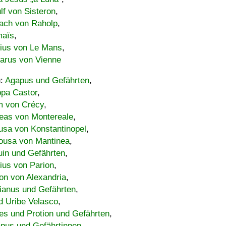
lf von Sisteron
,
ach von Raholp
,
maïs
,
bius von Le Mans
,
carus von Vienne
u:
Agapus und Gefährten
,
ppa Castor
,
 von Crécy
,
eas von Montereale
,
usa von Konstantinopel
,
ousa von Mantinea
,
uin und Gefährten
,
lius von Parion
,
on von Alexandria
,
ianus und Gefährten
,
d Uribe Velasco
,
s und Protion und Gefährten
,
pus und Gefährtinnen
,