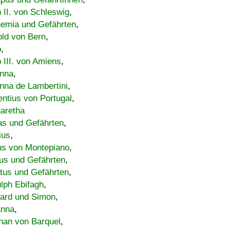
h II. von Schleswig
,
emia und Gefährten
,
old von Bern
,
o
,
 III. von Amiens
,
nna
,
nna de Lambertini
,
entius von Portugal
,
aretha
s und Gefährten
,
ius
,
us von Montepiano
,
us und Gefährten
,
tus und Gefährten
,
lph Ebifagh
,
ard und Simon
,
anna
,
han von Barquel
,