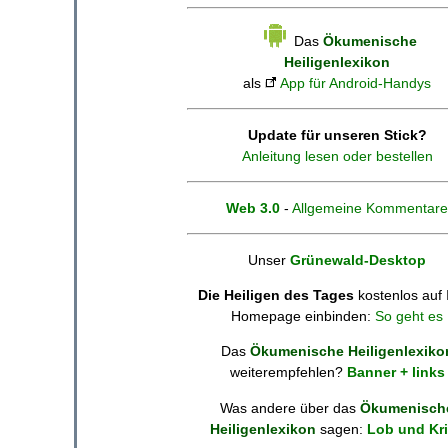
Das
Ökumenische
Heiligenlexikon
als
App für Android-Handys
Update für unseren Stick?
Anleitung lesen oder bestellen
Web 3.0
-
Allgemeine Kommentare
Unser
Grünewald-Desktop
Die Heiligen des Tages
kostenlos auf 
Homepage einbinden:
So geht es
Das
Ökumenische Heiligenlexiko
weiterempfehlen?
Banner + links
Was andere über das
Ökumenisch
Heiligenlexikon
sagen:
Lob und Kri