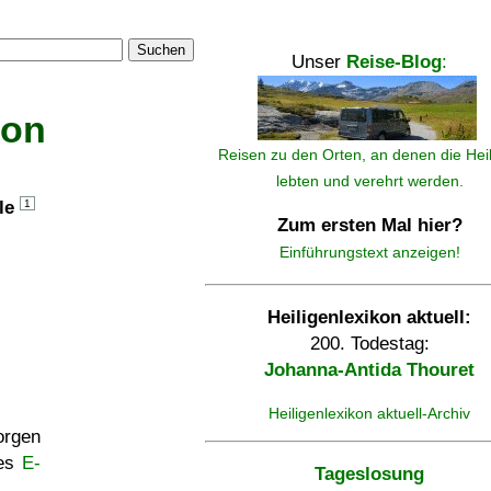
Suchen
Unser
Reise-Blog
:
kon
Reisen zu den Orten, an denen die Hei
lebten und verehrt werden.
lle
1
Zum ersten Mal hier?
Einführungstext anzeigen!
Heiligenlexikon aktuell:
200. Todestag:
Johanna-Antida Thouret
Heiligenlexikon aktuell-Archiv
rgen
ses
E-
Tageslosung