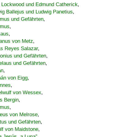
 Lockwood und Edmund Catherick
,
ig Ballejus und Ludwig Panetius
,
mus und Gefährten
,
imus
,
laus
,
nus von Metz
,
s Reyes Salazar
,
lonius und Gefährten
,
elaus und Gefährten
,
an
,
án von Eigg
,
nnes
,
lwulf von Wessex
,
s Bergin
,
imus
,
eus von Melrose
,
tus und Gefährten
,
lf von Maidstone
,
a Jesús „a Luna”
,