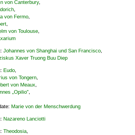
in von Canterbury
,
dorich
,
ia von Fermo
,
ert
,
elm von Toulouse
,
xarium
u:
Johannes von Shanghai und San Francisco
,
ziskus Xaver Truong Buu Diep
u:
Eudo
,
rius von Tongern
,
ebert von Meaux
,
nnes „Opilio”
,
date:
Marie von der Menschwerdung
u:
Nazareno Lanciotti
u:
Theodosia
,