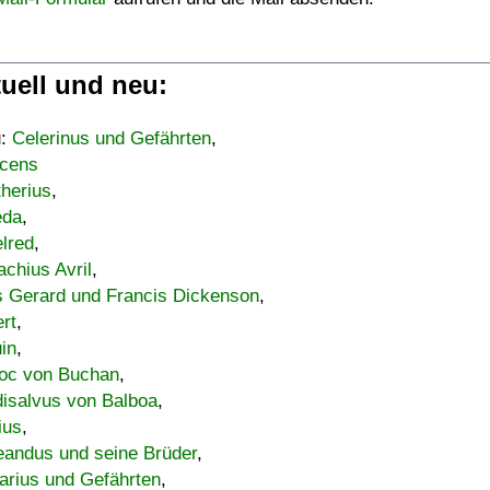
uell und neu:
u:
Celerinus und Gefährten
,
cens
therius
,
eda
,
lred
,
achius Avril
,
s Gerard und Francis Dickenson
,
ert
,
uin
,
oc von Buchan
,
isalvus von Balboa
,
ius
,
eandus und seine Brüder
,
arius und Gefährten
,