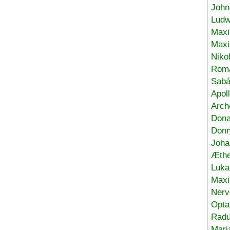
John
Ludw
Maxi
Max
Niko
Roma
Sabá
Apol
Arch
Don
Donn
Joha
Æthe
Luka
Max
Nerv
Opta
Radu
Mari