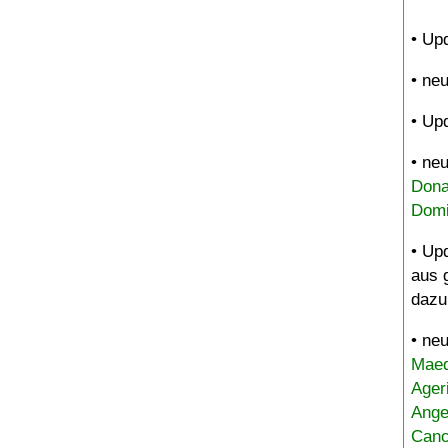
• Up
• ne
• Up
• ne
Dona
Domi
• Up
aus 
dazu
• ne
Maed
Ager
Ange
Canc