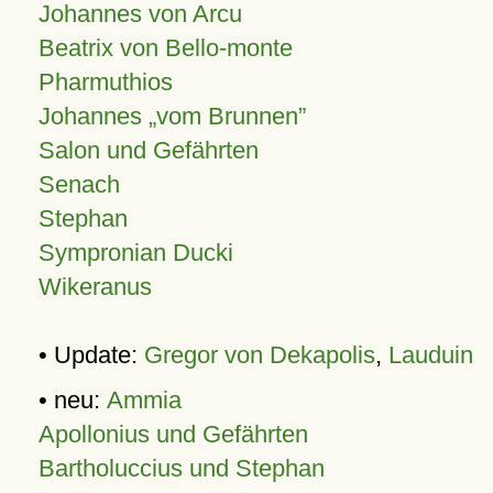
Johannes von Arcu
Beatrix von Bello-monte
Pharmuthios
Johannes
vom Brunnen
Salon und Gefährten
Senach
Stephan
Sympronian Ducki
Wikeranus
• Update:
Gregor von Dekapolis
,
Lauduin
• neu:
Ammia
Apollonius und Gefährten
Bartholuccius und Stephan