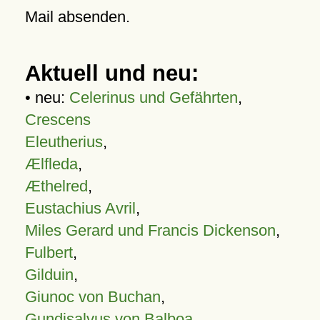
Mail absenden.
Aktuell und neu:
• neu:
Celerinus und Gefährten
,
Crescens
Eleutherius
,
Ælfleda
,
Æthelred
,
Eustachius Avril
,
Miles Gerard und Francis Dickenson
,
Fulbert
,
Gilduin
,
Giunoc von Buchan
,
Gundisalvus von Balboa
,