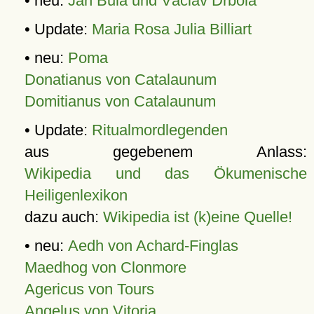
• neu:
Jan Bula und Václav Drbola
• Update:
Maria Rosa Julia Billiart
• neu:
Poma
Donatianus von Catalaunum
Domitianus von Catalaunum
• Update:
Ritualmordlegenden
aus gegebenem Anlass:
Wikipedia und das Ökumenische
Heiligenlexikon
dazu auch:
Wikipedia ist (k)eine Quelle!
• neu:
Aedh von Achard-Finglas
Maedhog von Clonmore
Agericus von Tours
Angelus von Vitoria