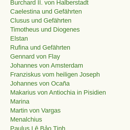
Burchard II. von Halberstadt
Caelestina und Gefährten
Clusus und Gefährten
Timotheus und Diogenes
Elstan
Rufina und Gefährten
Gennard von Flay
Johannes von Amsterdam
Franziskus vom heiligen Joseph
Johannes von Ocaña
Makarius von Antiochia in Pisidien
Marina
Martin von Vargas
Menalchius
Paulus Lê Bảo Tịnh