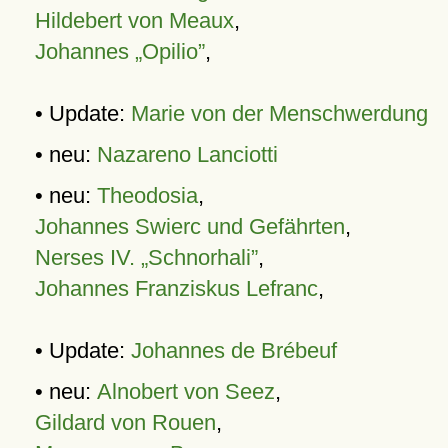
Hildebert von Meaux
,
Johannes „Opilio”
,
• Update:
Marie von der Menschwerdung
• neu:
Nazareno Lanciotti
• neu:
Theodosia
,
Johannes Swierc und Gefährten
,
Nerses IV. „Schnorhali”
,
Johannes Franziskus Lefranc
,
• Update:
Johannes de Brébeuf
• neu:
Alnobert von Seez
,
Gildard von Rouen
,