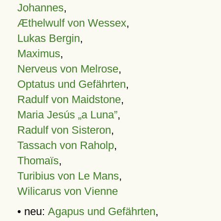
Johannes
,
Æthelwulf von Wessex
,
Lukas Bergin
,
Maximus
,
Nerveus von Melrose
,
Optatus und Gefährten
,
Radulf von Maidstone
,
Maria Jesús „a Luna”
,
Radulf von Sisteron
,
Tassach von Raholp
,
Thomaïs
,
Turibius von Le Mans
,
Wilicarus von Vienne
• neu:
Agapus und Gefährten
,