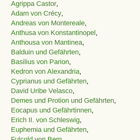
Agrippa Castor
,
Adam von Crécy
,
Andreas von Montereale
,
Anthusa von Konstantinopel
,
Anthousa von Mantinea
,
Balduin und Gefährten
,
Basilius von Parion
,
Kedron von Alexandria
,
Cyprianus und Gefährten
,
David Uribe Velasco
,
Demes und Protion und Gefährten
,
Eocapus und Gefährtinnen
,
Erich II. von Schleswig
,
Euphemia und Gefährten
,
Fulcold von Bern
,