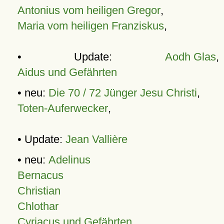
Antonius vom heiligen Gregor
,
Maria vom heiligen Franziskus
,
• Update:
Aodh Glas
,
Aidus und Gefährten
• neu:
Die 70 / 72 Jünger Jesu Christi
,
Toten-Auferwecker
,
• Update:
Jean Vallière
• neu:
Adelinus
Bernacus
Christian
Chlothar
Cyriacus und Gefährten