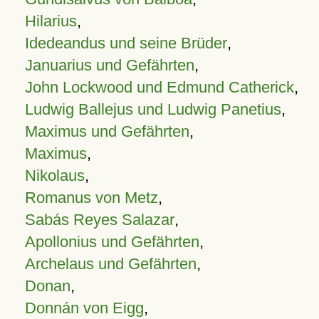
Hilarius
,
Idedeandus und seine Brüder
,
Januarius und Gefährten
,
John Lockwood und Edmund Catherick
,
Ludwig Ballejus und Ludwig Panetius
,
Maximus und Gefährten
,
Maximus
,
Nikolaus
,
Romanus von Metz
,
Sabás Reyes Salazar
,
Apollonius und Gefährten
,
Archelaus und Gefährten
,
Donan
,
Donnán von Eigg
,