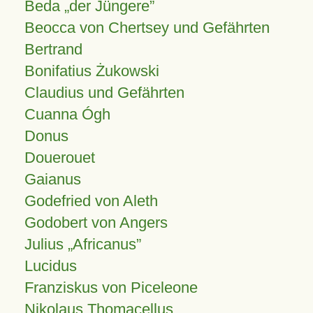
Beda „der Jüngere”
Beocca von Chertsey und Gefährten
Bertrand
Bonifatius Żukowski
Claudius und Gefährten
Cuanna Ógh
Donus
Douerouet
Gaianus
Godefried von Aleth
Godobert von Angers
Julius
Africanus
Lucidus
Franziskus von Piceleone
Nikolaus Thomacellus