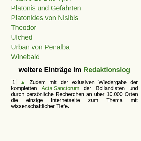
Platonis und Gefährten
Platonides von Nisibis
Theodor
Ulched
Urban von Peñalba
Winebald
weitere Einträge im
Redaktionslog
1
▲
Zudem mit der exlusiven Wiedergabe der
kompletten
Acta Sanctorum
der Bollandisten und
durch persönliche Recherchen an über 10.000 Orten
die einzige Internetseite zum Thema mit
wissenschaftlicher Tiefe.