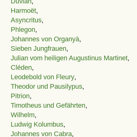
Duvian
,
Harmoët
,
Asyncritus
,
Phlegon
,
Johannes von Organyà
,
Sieben Jungfrauen
,
Julian vom heiligen Augustinus Martinet
,
Cléden
,
Leodebold von Fleury
,
Theodor und Pausilypus
,
Pitrion
,
Timotheus und Gefährten
,
Wilhelm
,
Ludwig Kolumbus
,
Johannes von Cabra
,