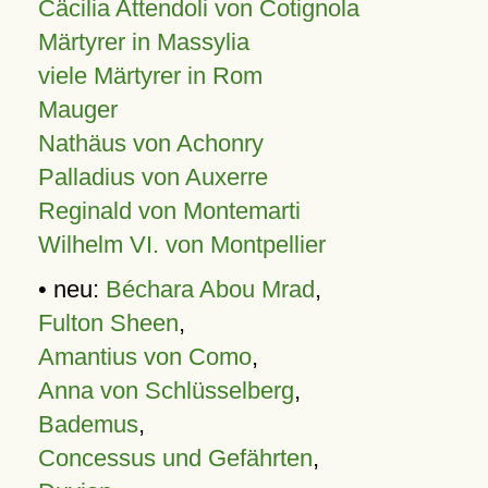
Cäcilia Attendoli von Cotignola
Märtyrer in Massylia
viele Märtyrer in Rom
Mauger
Nathäus von Achonry
Palladius von Auxerre
Reginald von Montemarti
Wilhelm VI. von Montpellier
• neu:
Béchara Abou Mrad
,
Fulton Sheen
,
Amantius von Como
,
Anna von Schlüsselberg
,
Bademus
,
Concessus und Gefährten
,