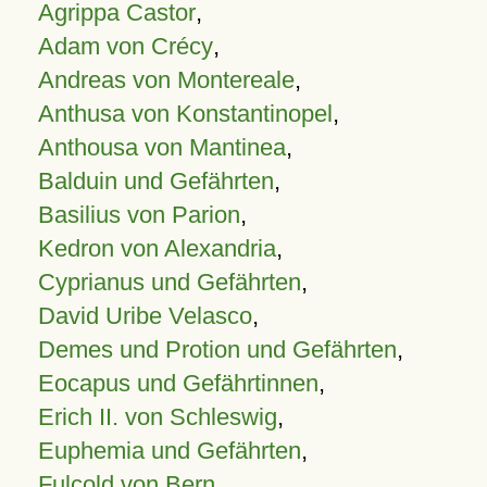
Agrippa Castor
,
Adam von Crécy
,
Andreas von Montereale
,
Anthusa von Konstantinopel
,
Anthousa von Mantinea
,
Balduin und Gefährten
,
Basilius von Parion
,
Kedron von Alexandria
,
Cyprianus und Gefährten
,
David Uribe Velasco
,
Demes und Protion und Gefährten
,
Eocapus und Gefährtinnen
,
Erich II. von Schleswig
,
Euphemia und Gefährten
,
Fulcold von Bern
,