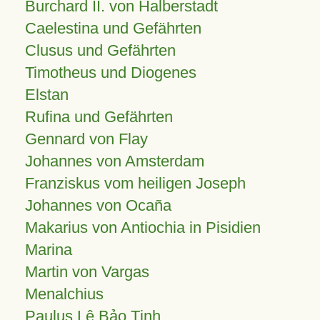
Burchard II. von Halberstadt
Caelestina und Gefährten
Clusus und Gefährten
Timotheus und Diogenes
Elstan
Rufina und Gefährten
Gennard von Flay
Johannes von Amsterdam
Franziskus vom heiligen Joseph
Johannes von Ocaña
Makarius von Antiochia in Pisidien
Marina
Martin von Vargas
Menalchius
Paulus Lê Bảo Tịnh