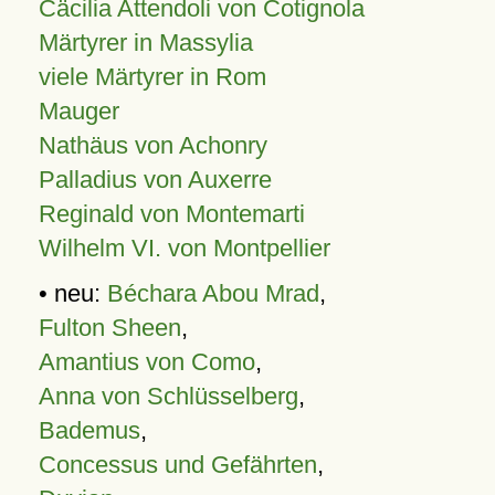
Cäcilia Attendoli von Cotignola
Märtyrer in Massylia
viele Märtyrer in Rom
Mauger
Nathäus von Achonry
Palladius von Auxerre
Reginald von Montemarti
Wilhelm VI. von Montpellier
• neu:
Béchara Abou Mrad
,
Fulton Sheen
,
Amantius von Como
,
Anna von Schlüsselberg
,
Bademus
,
Concessus und Gefährten
,