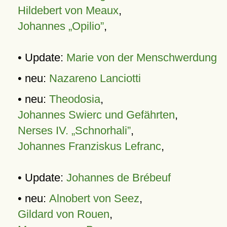
Hildebert von Meaux
,
Johannes „Opilio”
,
• Update:
Marie von der Menschwerdung
• neu:
Nazareno Lanciotti
• neu:
Theodosia
,
Johannes Swierc und Gefährten
,
Nerses IV. „Schnorhali”
,
Johannes Franziskus Lefranc
,
• Update:
Johannes de Brébeuf
• neu:
Alnobert von Seez
,
Gildard von Rouen
,