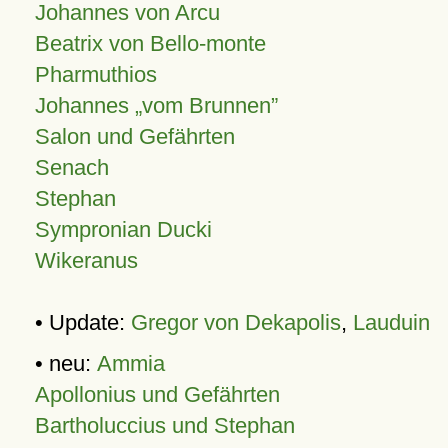
Johannes von Arcu
Beatrix von Bello-monte
Pharmuthios
Johannes
vom Brunnen
Salon und Gefährten
Senach
Stephan
Sympronian Ducki
Wikeranus
• Update:
Gregor von Dekapolis
,
Lauduin
• neu:
Ammia
Apollonius und Gefährten
Bartholuccius und Stephan