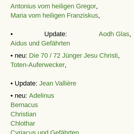
Antonius vom heiligen Gregor
,
Maria vom heiligen Franziskus
,
• Update:
Aodh Glas
,
Aidus und Gefährten
• neu:
Die 70 / 72 Jünger Jesu Christi
,
Toten-Auferwecker
,
• Update:
Jean Vallière
• neu:
Adelinus
Bernacus
Christian
Chlothar
Cyriacus und Gefährten