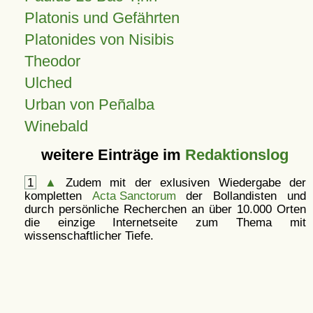
Platonis und Gefährten
Platonides von Nisibis
Theodor
Ulched
Urban von Peñalba
Winebald
weitere Einträge im
Redaktionslog
1
▲
Zudem mit der exlusiven Wiedergabe der
kompletten
Acta Sanctorum
der Bollandisten und
durch persönliche Recherchen an über 10.000 Orten
die einzige Internetseite zum Thema mit
wissenschaftlicher Tiefe.