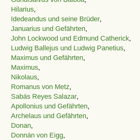
Hilarius
,
Idedeandus und seine Brüder
,
Januarius und Gefährten
,
John Lockwood und Edmund Catherick
,
Ludwig Ballejus und Ludwig Panetius
,
Maximus und Gefährten
,
Maximus
,
Nikolaus
,
Romanus von Metz
,
Sabás Reyes Salazar
,
Apollonius und Gefährten
,
Archelaus und Gefährten
,
Donan
,
Donnán von Eigg
,