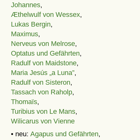
Johannes
,
Æthelwulf von Wessex
,
Lukas Bergin
,
Maximus
,
Nerveus von Melrose
,
Optatus und Gefährten
,
Radulf von Maidstone
,
Maria Jesús „a Luna”
,
Radulf von Sisteron
,
Tassach von Raholp
,
Thomaïs
,
Turibius von Le Mans
,
Wilicarus von Vienne
• neu:
Agapus und Gefährten
,