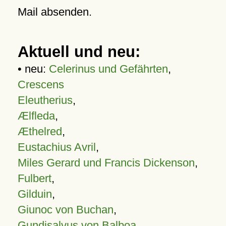
Mail absenden.
Aktuell und neu:
• neu:
Celerinus und Gefährten
,
Crescens
Eleutherius
,
Ælfleda
,
Æthelred
,
Eustachius Avril
,
Miles Gerard und Francis Dickenson
,
Fulbert
,
Gilduin
,
Giunoc von Buchan
,
Gundisalvus von Balboa
,