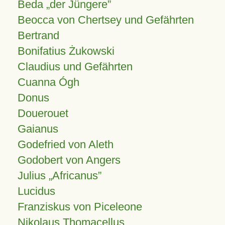
Beda „der Jüngere”
Beocca von Chertsey und Gefährten
Bertrand
Bonifatius Żukowski
Claudius und Gefährten
Cuanna Ógh
Donus
Douerouet
Gaianus
Godefried von Aleth
Godobert von Angers
Julius
Africanus
Lucidus
Franziskus von Piceleone
Nikolaus Thomacellus