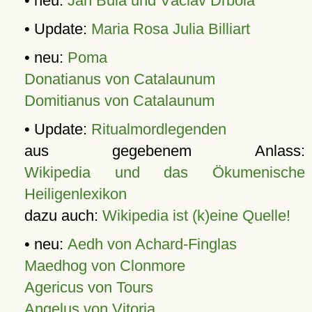
• neu:
Jan Bula und Václav Drbola
• Update:
Maria Rosa Julia Billiart
• neu:
Poma
Donatianus von Catalaunum
Domitianus von Catalaunum
• Update:
Ritualmordlegenden
aus gegebenem Anlass:
Wikipedia und das Ökumenische
Heiligenlexikon
dazu auch:
Wikipedia ist (k)eine Quelle!
• neu:
Aedh von Achard-Finglas
Maedhog von Clonmore
Agericus von Tours
Angelus von Vitoria