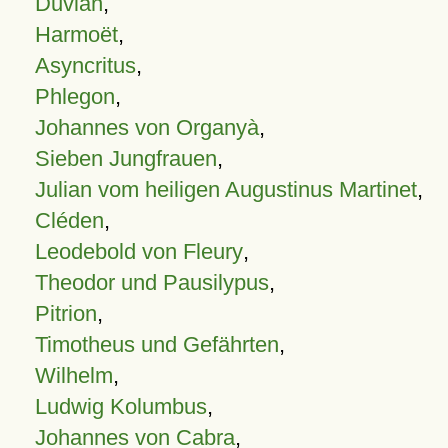
Duvian
,
Harmoët
,
Asyncritus
,
Phlegon
,
Johannes von Organyà
,
Sieben Jungfrauen
,
Julian vom heiligen Augustinus Martinet
,
Cléden
,
Leodebold von Fleury
,
Theodor und Pausilypus
,
Pitrion
,
Timotheus und Gefährten
,
Wilhelm
,
Ludwig Kolumbus
,
Johannes von Cabra
,