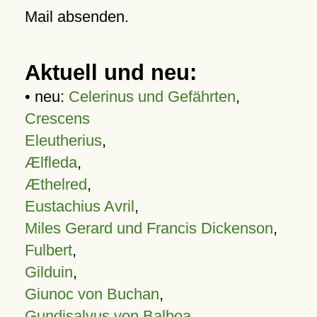
Mail absenden.
Aktuell und neu:
• neu:
Celerinus und Gefährten
,
Crescens
Eleutherius
,
Ælfleda
,
Æthelred
,
Eustachius Avril
,
Miles Gerard und Francis Dickenson
,
Fulbert
,
Gilduin
,
Giunoc von Buchan
,
Gundisalvus von Balboa
,