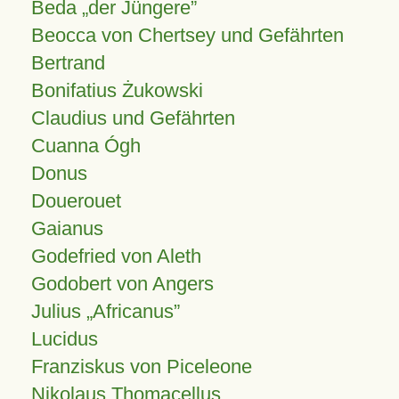
Beda „der Jüngere”
Beocca von Chertsey und Gefährten
Bertrand
Bonifatius Żukowski
Claudius und Gefährten
Cuanna Ógh
Donus
Douerouet
Gaianus
Godefried von Aleth
Godobert von Angers
Julius
Africanus
Lucidus
Franziskus von Piceleone
Nikolaus Thomacellus