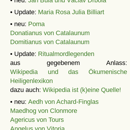
• neu:
Jan Bula und Václav Drbola
• Update:
Maria Rosa Julia Billiart
• neu:
Poma
Donatianus von Catalaunum
Domitianus von Catalaunum
• Update:
Ritualmordlegenden
aus gegebenem Anlass:
Wikipedia und das Ökumenische
Heiligenlexikon
dazu auch:
Wikipedia ist (k)eine Quelle!
• neu:
Aedh von Achard-Finglas
Maedhog von Clonmore
Agericus von Tours
Angelus von Vitoria