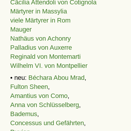
Cäcilia Attendoli von Cotignola
Märtyrer in Massylia
viele Märtyrer in Rom
Mauger
Nathäus von Achonry
Palladius von Auxerre
Reginald von Montemarti
Wilhelm VI. von Montpellier
• neu:
Béchara Abou Mrad
,
Fulton Sheen
,
Amantius von Como
,
Anna von Schlüsselberg
,
Bademus
,
Concessus und Gefährten
,