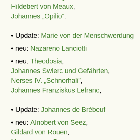
Hildebert von Meaux
,
Johannes „Opilio”
,
• Update:
Marie von der Menschwerdung
• neu:
Nazareno Lanciotti
• neu:
Theodosia
,
Johannes Swierc und Gefährten
,
Nerses IV. „Schnorhali”
,
Johannes Franziskus Lefranc
,
• Update:
Johannes de Brébeuf
• neu:
Alnobert von Seez
,
Gildard von Rouen
,