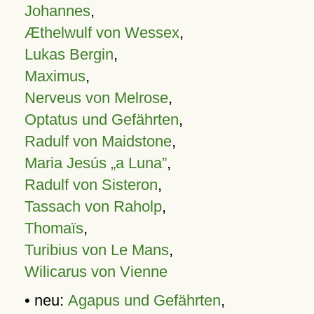
Johannes
,
Æthelwulf von Wessex
,
Lukas Bergin
,
Maximus
,
Nerveus von Melrose
,
Optatus und Gefährten
,
Radulf von Maidstone
,
Maria Jesús „a Luna”
,
Radulf von Sisteron
,
Tassach von Raholp
,
Thomaïs
,
Turibius von Le Mans
,
Wilicarus von Vienne
• neu:
Agapus und Gefährten
,