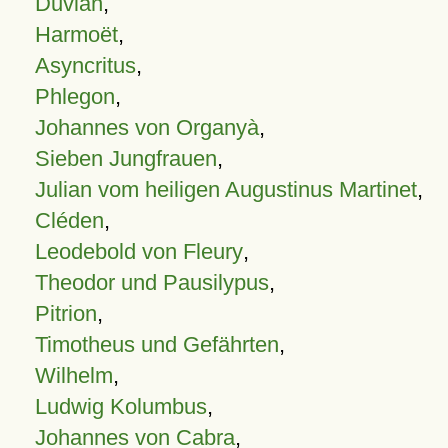
Duvian
,
Harmoët
,
Asyncritus
,
Phlegon
,
Johannes von Organyà
,
Sieben Jungfrauen
,
Julian vom heiligen Augustinus Martinet
,
Cléden
,
Leodebold von Fleury
,
Theodor und Pausilypus
,
Pitrion
,
Timotheus und Gefährten
,
Wilhelm
,
Ludwig Kolumbus
,
Johannes von Cabra
,