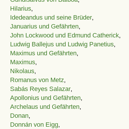
Hilarius
,
Idedeandus und seine Brüder
,
Januarius und Gefährten
,
John Lockwood und Edmund Catherick
,
Ludwig Ballejus und Ludwig Panetius
,
Maximus und Gefährten
,
Maximus
,
Nikolaus
,
Romanus von Metz
,
Sabás Reyes Salazar
,
Apollonius und Gefährten
,
Archelaus und Gefährten
,
Donan
,
Donnán von Eigg
,