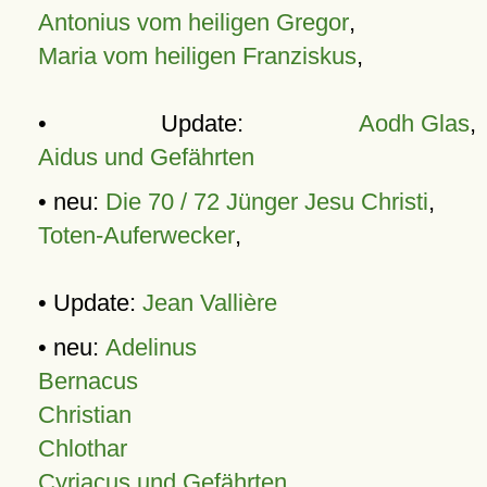
Antonius vom heiligen Gregor
,
Maria vom heiligen Franziskus
,
• Update:
Aodh Glas
,
Aidus und Gefährten
• neu:
Die 70 / 72 Jünger Jesu Christi
,
Toten-Auferwecker
,
• Update:
Jean Vallière
• neu:
Adelinus
Bernacus
Christian
Chlothar
Cyriacus und Gefährten