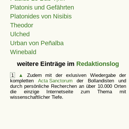
Platonis und Gefährten
Platonides von Nisibis
Theodor
Ulched
Urban von Peñalba
Winebald
weitere Einträge im
Redaktionslog
1
▲
Zudem mit der exlusiven Wiedergabe der
kompletten
Acta Sanctorum
der Bollandisten und
durch persönliche Recherchen an über 10.000 Orten
die einzige Internetseite zum Thema mit
wissenschaftlicher Tiefe.