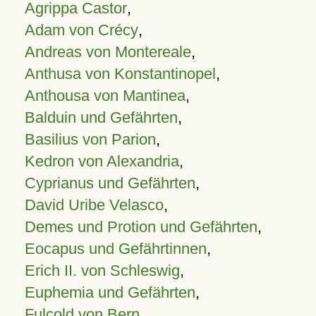
Agrippa Castor
,
Adam von Crécy
,
Andreas von Montereale
,
Anthusa von Konstantinopel
,
Anthousa von Mantinea
,
Balduin und Gefährten
,
Basilius von Parion
,
Kedron von Alexandria
,
Cyprianus und Gefährten
,
David Uribe Velasco
,
Demes und Protion und Gefährten
,
Eocapus und Gefährtinnen
,
Erich II. von Schleswig
,
Euphemia und Gefährten
,
Fulcold von Bern
,