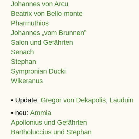
Johannes von Arcu
Beatrix von Bello-monte
Pharmuthios
Johannes
vom Brunnen
Salon und Gefährten
Senach
Stephan
Sympronian Ducki
Wikeranus
• Update:
Gregor von Dekapolis
,
Lauduin
• neu:
Ammia
Apollonius und Gefährten
Bartholuccius und Stephan