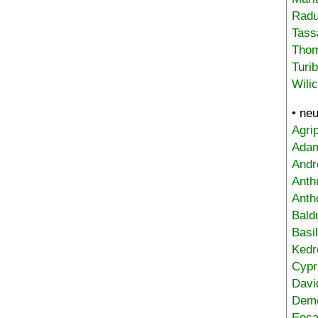
Radu
Tass
Tho
Turi
Wili
• ne
Agri
Adam
Andr
Anth
Anth
Bald
Basi
Kedr
Cypr
Davi
Deme
Eoca