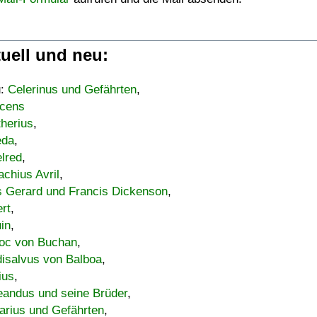
uell und neu:
u:
Celerinus und Gefährten
,
cens
therius
,
eda
,
lred
,
achius Avril
,
s Gerard und Francis Dickenson
,
ert
,
uin
,
oc von Buchan
,
isalvus von Balboa
,
ius
,
eandus und seine Brüder
,
arius und Gefährten
,