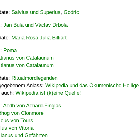
date:
Salvius und Superius
,
Godric
u:
Jan Bula und Václav Drbola
date:
Maria Rosa Julia Billiart
u:
Poma
tianus von Catalaunum
tianus von Catalaunum
date:
Ritualmordlegenden
gegebenem Anlass:
Wikipedia und das Ökumenische Heilige
 auch:
Wikipedia ist (k)eine Quelle!
u:
Aedh von Achard-Finglas
hog von Clonmore
icus von Tours
lus von Vitoria
ianus und Gefährten