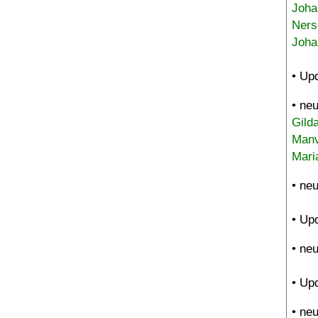
Joha
Ners
Joha
• Up
• ne
Gild
Manv
Mari
• ne
• Up
• ne
• Up
• ne