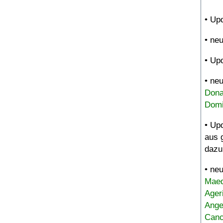
• Up
• ne
• Up
• ne
Dona
Domi
• Up
aus 
dazu
• ne
Maed
Ager
Ange
Canc