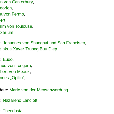
in von Canterbury
,
dorich
,
ia von Fermo
,
ert
,
elm von Toulouse
,
xarium
u:
Johannes von Shanghai und San Francisco
,
ziskus Xaver Truong Buu Diep
u:
Eudo
,
rius von Tongern
,
ebert von Meaux
,
nnes „Opilio”
,
date:
Marie von der Menschwerdung
u:
Nazareno Lanciotti
u:
Theodosia
,