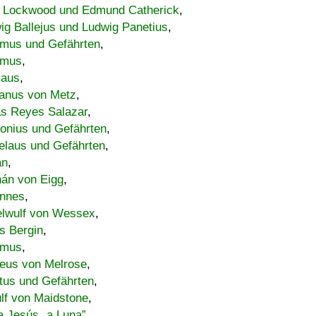
 Lockwood und Edmund Catherick
,
ig Ballejus und Ludwig Panetius
,
mus und Gefährten
,
imus
,
laus
,
nus von Metz
,
s Reyes Salazar
,
lonius und Gefährten
,
elaus und Gefährten
,
an
,
án von Eigg
,
nnes
,
lwulf von Wessex
,
s Bergin
,
imus
,
eus von Melrose
,
tus und Gefährten
,
lf von Maidstone
,
a Jesús „a Luna”
,