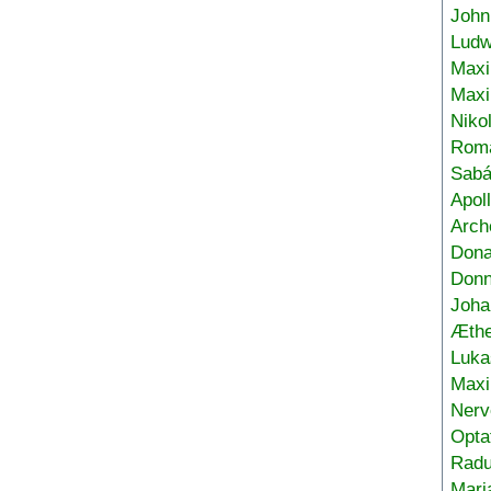
John
Ludw
Maxi
Max
Niko
Roma
Sabá
Apol
Arch
Don
Donn
Joha
Æthe
Luka
Max
Nerv
Opta
Radu
Mari