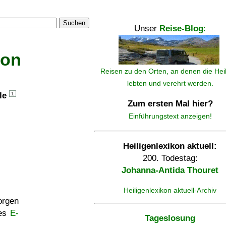
Suchen
Unser
Reise-Blog
:
kon
Reisen zu den Orten, an denen die Hei
lebten und verehrt werden.
lle
1
Zum ersten Mal hier?
Einführungstext anzeigen!
Heiligenlexikon aktuell:
200. Todestag:
Johanna-Antida Thouret
Heiligenlexikon aktuell-Archiv
rgen
ses
E-
Tageslosung