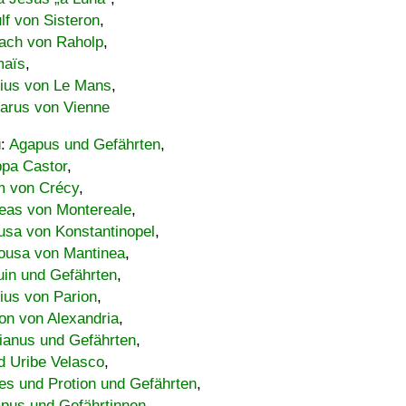
lf von Sisteron
,
ach von Raholp
,
maïs
,
bius von Le Mans
,
carus von Vienne
u:
Agapus und Gefährten
,
ppa Castor
,
 von Crécy
,
eas von Montereale
,
usa von Konstantinopel
,
ousa von Mantinea
,
uin und Gefährten
,
lius von Parion
,
on von Alexandria
,
ianus und Gefährten
,
d Uribe Velasco
,
s und Protion und Gefährten
,
pus und Gefährtinnen
,