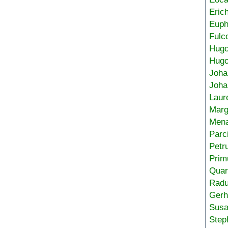
Eric
Euph
Fulc
Hug
Hugo
Joha
Joha
Laur
Marg
Mena
Parc
Petr
Prim
Quar
Radu
Gerh
Sus
Step