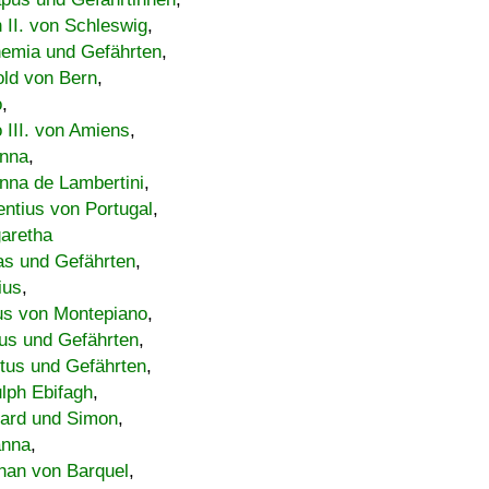
h II. von Schleswig
,
emia und Gefährten
,
old von Bern
,
o
,
 III. von Amiens
,
nna
,
nna de Lambertini
,
entius von Portugal
,
aretha
s und Gefährten
,
ius
,
us von Montepiano
,
us und Gefährten
,
tus und Gefährten
,
lph Ebifagh
,
ard und Simon
,
anna
,
han von Barquel
,