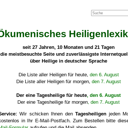
Ökumenisches Heiligenlexi
seit
27 Jahren, 10 Monaten und 21 Tagen
die meistbesuchte Seite und zuverlässigste Internetque
über Heilige in deutscher Sprache
Die Liste aller Heiligen für heute,
den 6. August
Die Liste aller Heiligen für morgen,
den 7. August
Der eine Tagesheilige für heute
, den 6. August
Der eine Tagesheilige für morgen
, den 7. August
Service:
Wir schicken Ihnen den
Tagesheiligen
jeden Mo
kostenlos in Ihr E-Mail-Postfach. Zum Bestellen bitte die
Mail-Formular
aufrufen und die Mail absenden.