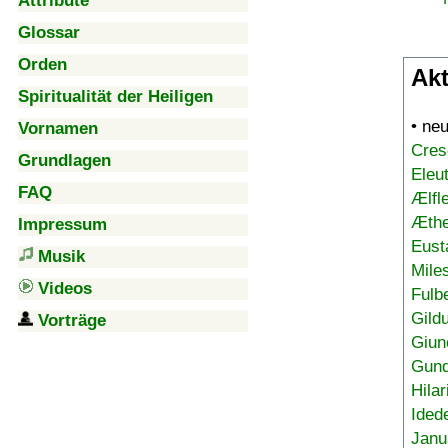
Attribute
Glossar
Orden
Akt
Spiritualität der Heiligen
• ne
Vornamen
Cres
Grundlagen
Eleu
FAQ
Ælfl
Æthe
Impressum
Eust
Musik
Mile
Videos
Fulb
Gild
Vorträge
Giun
Gund
Hilar
Ided
Janu