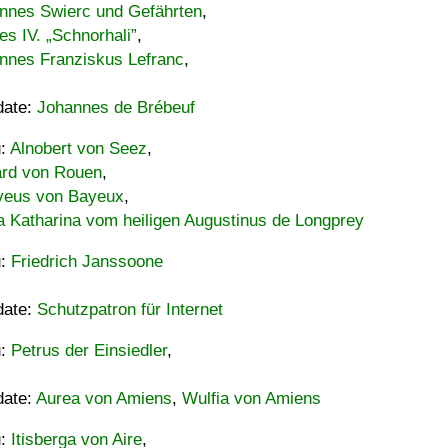
nnes Swierc und Gefährten
,
es IV. „Schnorhali”
,
nnes Franziskus Lefranc
,
date:
Johannes de Brébeuf
u:
Alnobert von Seez
,
ard von Rouen
,
eus von Bayeux
,
a Katharina vom heiligen Augustinus de Longprey
u:
Friedrich Janssoone
date:
Schutzpatron für Internet
u:
Petrus der Einsiedler
,
date:
Aurea von Amiens
,
Wulfia von Amiens
u:
Itisberga von Aire
,