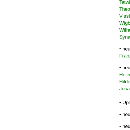
Tatw
Theo
Viss
Wigb
Wilh
Syna
• ne
Fran
• ne
Hele
Hild
Joha
• Up
• ne
• ne