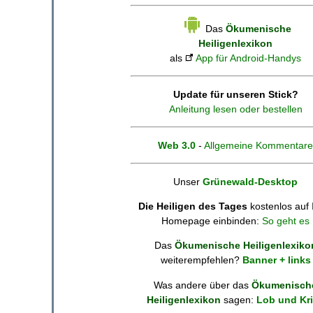
Das
Ökumenische
Heiligenlexikon
als
App für Android-Handys
Update für unseren Stick?
Anleitung lesen oder bestellen
Web 3.0
-
Allgemeine Kommentare
Unser
Grünewald-Desktop
Die Heiligen des Tages
kostenlos auf 
Homepage einbinden:
So geht es
Das
Ökumenische Heiligenlexiko
weiterempfehlen?
Banner + links
Was andere über das
Ökumenisch
Heiligenlexikon
sagen:
Lob und Kri