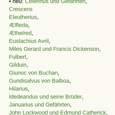
• neu:
Celerinus und Gefährten
,
Crescens
Eleutherius
,
Ælfleda
,
Æthelred
,
Eustachius Avril
,
Miles Gerard und Francis Dickenson
,
Fulbert
,
Gilduin
,
Giunoc von Buchan
,
Gundisalvus von Balboa
,
Hilarius
,
Idedeandus und seine Brüder
,
Januarius und Gefährten
,
John Lockwood und Edmund Catherick
,