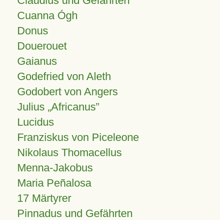
Claudius und Gefährten
Cuanna Ógh
Donus
Douerouet
Gaianus
Godefried von Aleth
Godobert von Angers
Julius
Africanus
Lucidus
Franziskus von Piceleone
Nikolaus Thomacellus
Menna-Jakobus
Maria Peñalosa
17 Märtyrer
Pinnadus und Gefährten