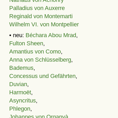
Palladius von Auxerre
Reginald von Montemarti
Wilhelm VI. von Montpellier
• neu:
Béchara Abou Mrad
,
Fulton Sheen
,
Amantius von Como
,
Anna von Schlüsselberg
,
Bademus
,
Concessus und Gefährten
,
Duvian
,
Harmoët
,
Asyncritus
,
Phlegon
,
Johannes von Organyà
,