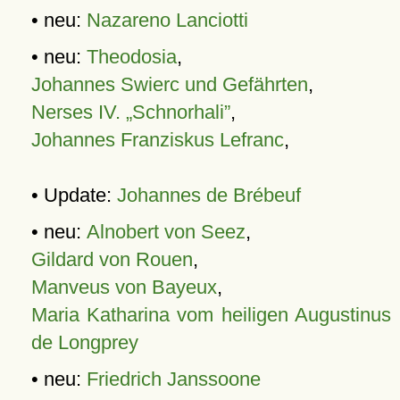
• neu:
Nazareno Lanciotti
• neu:
Theodosia
,
Johannes Swierc und Gefährten
,
Nerses IV. „Schnorhali”
,
Johannes Franziskus Lefranc
,
• Update:
Johannes de Brébeuf
• neu:
Alnobert von Seez
,
Gildard von Rouen
,
Manveus von Bayeux
,
Maria Katharina vom heiligen Augustinus
de Longprey
• neu:
Friedrich Janssoone