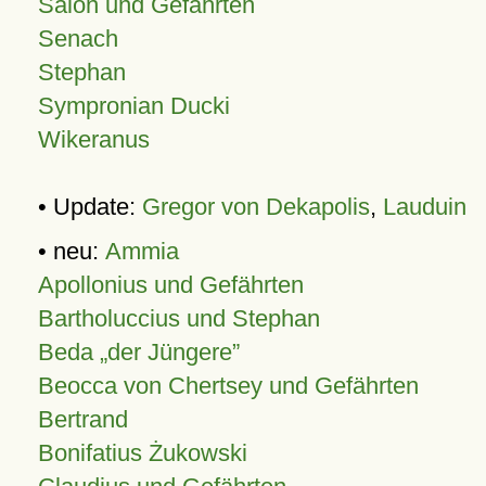
Salon und Gefährten
Senach
Stephan
Sympronian Ducki
Wikeranus
• Update:
Gregor von Dekapolis
,
Lauduin
• neu:
Ammia
Apollonius und Gefährten
Bartholuccius und Stephan
Beda „der Jüngere”
Beocca von Chertsey und Gefährten
Bertrand
Bonifatius Żukowski