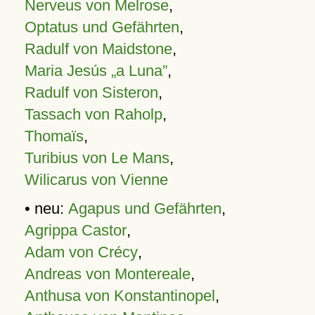
Nerveus von Melrose
,
Optatus und Gefährten
,
Radulf von Maidstone
,
Maria Jesús „a Luna”
,
Radulf von Sisteron
,
Tassach von Raholp
,
Thomaïs
,
Turibius von Le Mans
,
Wilicarus von Vienne
• neu:
Agapus und Gefährten
,
Agrippa Castor
,
Adam von Crécy
,
Andreas von Montereale
,
Anthusa von Konstantinopel
,