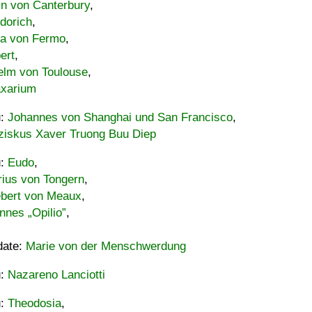
in von Canterbury
,
dorich
,
ia von Fermo
,
ert
,
elm von Toulouse
,
xarium
u:
Johannes von Shanghai und San Francisco
,
ziskus Xaver Truong Buu Diep
u:
Eudo
,
rius von Tongern
,
ebert von Meaux
,
nnes „Opilio”
,
date:
Marie von der Menschwerdung
u:
Nazareno Lanciotti
u:
Theodosia
,