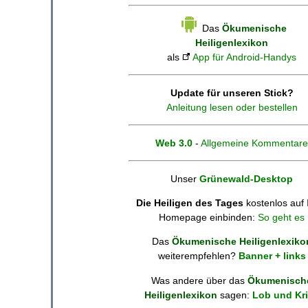
Das
Ökumenische
Heiligenlexikon
als
App für Android-Handys
Update für unseren Stick?
Anleitung lesen oder bestellen
Web 3.0
-
Allgemeine Kommentare
Unser
Grünewald-Desktop
Die Heiligen des Tages
kostenlos auf 
Homepage einbinden:
So geht es
Das
Ökumenische Heiligenlexiko
weiterempfehlen?
Banner + links
Was andere über das
Ökumenisch
Heiligenlexikon
sagen:
Lob und Kri