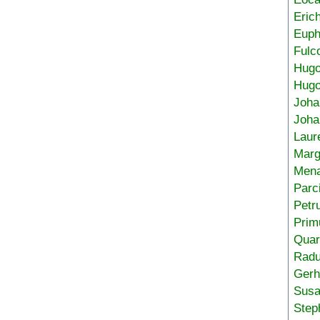
Eric
Euph
Fulc
Hug
Hugo
Joha
Joha
Laur
Marg
Mena
Parc
Petr
Prim
Quar
Radu
Gerh
Sus
Step