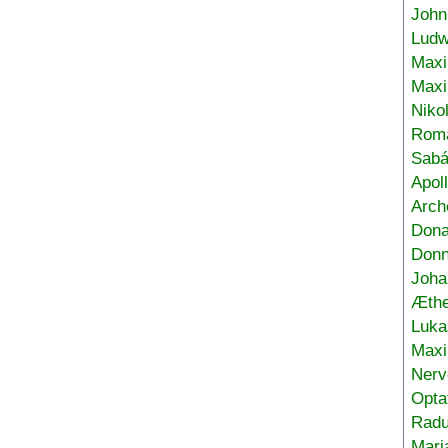
John
Ludw
Maxi
Max
Niko
Roma
Sabá
Apol
Arch
Don
Donn
Joha
Æthe
Luka
Max
Nerv
Opta
Radu
Mari