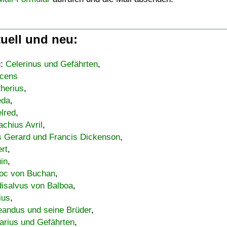
uell und neu:
u:
Celerinus und Gefährten
,
cens
therius
,
eda
,
lred
,
achius Avril
,
s Gerard und Francis Dickenson
,
ert
,
uin
,
oc von Buchan
,
isalvus von Balboa
,
ius
,
eandus und seine Brüder
,
arius und Gefährten
,