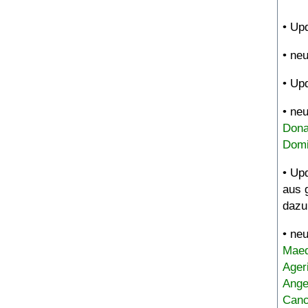
• Up
• ne
• Up
• ne
Dona
Domi
• Up
aus 
dazu
• ne
Maed
Ager
Ange
Canc