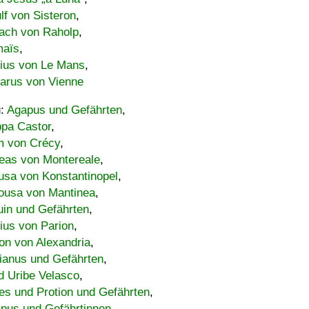
lf von Sisteron
,
ach von Raholp
,
maïs
,
bius von Le Mans
,
carus von Vienne
u:
Agapus und Gefährten
,
ppa Castor
,
 von Crécy
,
eas von Montereale
,
usa von Konstantinopel
,
ousa von Mantinea
,
uin und Gefährten
,
lius von Parion
,
on von Alexandria
,
ianus und Gefährten
,
d Uribe Velasco
,
s und Protion und Gefährten
,
pus und Gefährtinnen
,