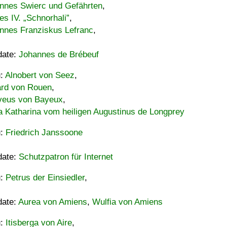
nnes Swierc und Gefährten
,
es IV. „Schnorhali”
,
nnes Franziskus Lefranc
,
date:
Johannes de Brébeuf
u:
Alnobert von Seez
,
ard von Rouen
,
eus von Bayeux
,
a Katharina vom heiligen Augustinus de Longprey
u:
Friedrich Janssoone
date:
Schutzpatron für Internet
u:
Petrus der Einsiedler
,
date:
Aurea von Amiens
,
Wulfia von Amiens
u:
Itisberga von Aire
,