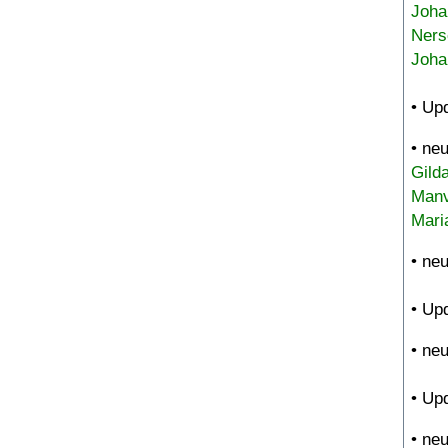
Joha
Ners
Joha
• Up
• ne
Gild
Manv
Mari
• ne
• Up
• ne
• Up
• ne