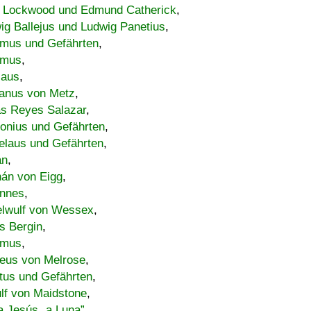
 Lockwood und Edmund Catherick
,
ig Ballejus und Ludwig Panetius
,
mus und Gefährten
,
imus
,
laus
,
nus von Metz
,
s Reyes Salazar
,
lonius und Gefährten
,
elaus und Gefährten
,
an
,
án von Eigg
,
nnes
,
lwulf von Wessex
,
s Bergin
,
imus
,
eus von Melrose
,
tus und Gefährten
,
lf von Maidstone
,
a Jesús „a Luna”
,