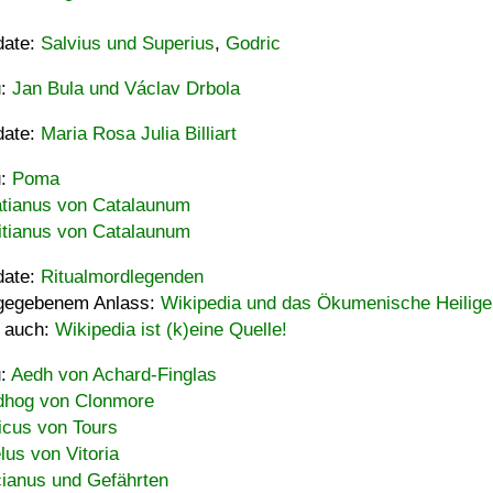
date:
Salvius und Superius
,
Godric
u:
Jan Bula und Václav Drbola
date:
Maria Rosa Julia Billiart
u:
Poma
tianus von Catalaunum
tianus von Catalaunum
date:
Ritualmordlegenden
gegebenem Anlass:
Wikipedia und das Ökumenische Heilige
 auch:
Wikipedia ist (k)eine Quelle!
u:
Aedh von Achard-Finglas
hog von Clonmore
icus von Tours
lus von Vitoria
ianus und Gefährten