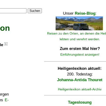
Suchen
Unser
Reise-Blog
:
kon
Reisen zu den Orten, an denen die Hei
lebten und verehrt werden.
lle
1
Zum ersten Mal hier?
Einführungstext anzeigen!
Heiligenlexikon aktuell:
200. Todestag:
Johanna-Antida Thouret
Heiligenlexikon aktuell-Archiv
rgen
ses
E-
Tageslosung