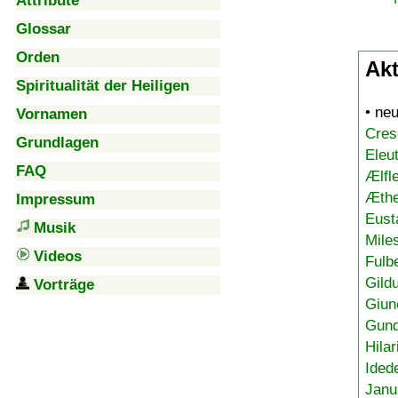
Attribute
Glossar
Orden
Akt
Spiritualität der Heiligen
• ne
Vornamen
Cres
Grundlagen
Eleu
FAQ
Ælfl
Æthe
Impressum
Eust
Musik
Mile
Videos
Fulb
Gild
Vorträge
Giun
Gund
Hilar
Ided
Janu