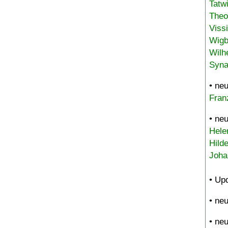
Tatw
Theo
Viss
Wigb
Wilh
Syna
• ne
Fran
• ne
Hele
Hild
Joha
• Up
• ne
• ne