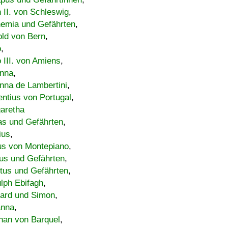
h II. von Schleswig
,
emia und Gefährten
,
old von Bern
,
o
,
 III. von Amiens
,
nna
,
nna de Lambertini
,
entius von Portugal
,
aretha
s und Gefährten
,
ius
,
us von Montepiano
,
us und Gefährten
,
tus und Gefährten
,
lph Ebifagh
,
ard und Simon
,
anna
,
han von Barquel
,