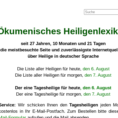
Ökumenisches Heiligenlexi
seit
27 Jahren, 10 Monaten und 21 Tagen
die meistbesuchte Seite und zuverlässigste Internetque
über Heilige in deutscher Sprache
Die Liste aller Heiligen für heute,
den 6. August
Die Liste aller Heiligen für morgen,
den 7. August
Der eine Tagesheilige für heute
, den 6. August
Der eine Tagesheilige für morgen
, den 7. August
Service:
Wir schicken Ihnen den
Tagesheiligen
jeden Mo
kostenlos in Ihr E-Mail-Postfach. Zum Bestellen bitte die
Mail-Formular
aufrufen und die Mail absenden.