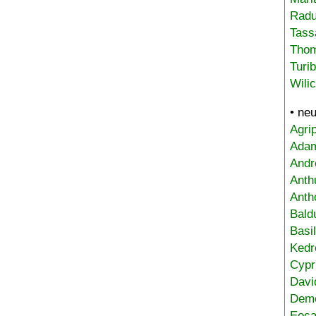
Radu
Tass
Tho
Turi
Wili
• ne
Agri
Adam
Andr
Anth
Anth
Bald
Basi
Kedr
Cypr
Davi
Deme
Eoca