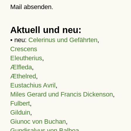
Mail absenden.
Aktuell und neu:
• neu:
Celerinus und Gefährten
,
Crescens
Eleutherius
,
Ælfleda
,
Æthelred
,
Eustachius Avril
,
Miles Gerard und Francis Dickenson
,
Fulbert
,
Gilduin
,
Giunoc von Buchan
,
Gundisalvus von Balboa
,