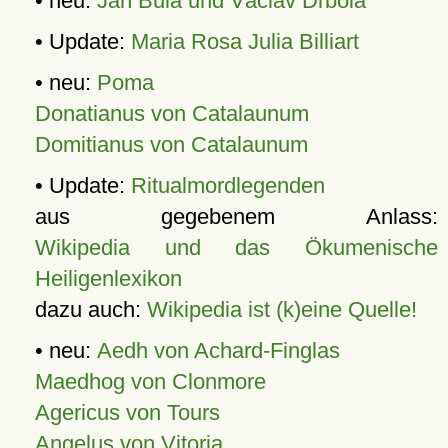
• neu:
Jan Bula und Václav Drbola
• Update:
Maria Rosa Julia Billiart
• neu:
Poma
Donatianus von Catalaunum
Domitianus von Catalaunum
• Update:
Ritualmordlegenden
aus gegebenem Anlass:
Wikipedia und das Ökumenische
Heiligenlexikon
dazu auch:
Wikipedia ist (k)eine Quelle!
• neu:
Aedh von Achard-Finglas
Maedhog von Clonmore
Agericus von Tours
Angelus von Vitoria