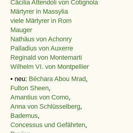
Cäcilia Attendoli von Cotignola
Märtyrer in Massylia
viele Märtyrer in Rom
Mauger
Nathäus von Achonry
Palladius von Auxerre
Reginald von Montemarti
Wilhelm VI. von Montpellier
• neu:
Béchara Abou Mrad
,
Fulton Sheen
,
Amantius von Como
,
Anna von Schlüsselberg
,
Bademus
,
Concessus und Gefährten
,