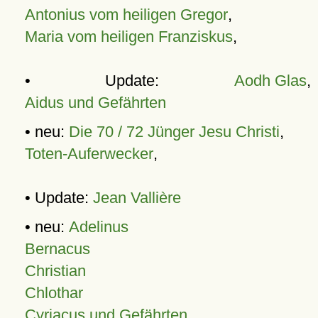
Antonius vom heiligen Gregor
,
Maria vom heiligen Franziskus
,
• Update:
Aodh Glas
,
Aidus und Gefährten
• neu:
Die 70 / 72 Jünger Jesu Christi
,
Toten-Auferwecker
,
• Update:
Jean Vallière
• neu:
Adelinus
Bernacus
Christian
Chlothar
Cyriacus und Gefährten