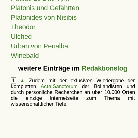
Platonis und Gefährten
Platonides von Nisibis
Theodor
Ulched
Urban von Peñalba
Winebald
weitere Einträge im
Redaktionslog
1
▲
Zudem mit der exlusiven Wiedergabe der
kompletten
Acta Sanctorum
der Bollandisten und
durch persönliche Recherchen an über 10.000 Orten
die einzige Internetseite zum Thema mit
wissenschaftlicher Tiefe.