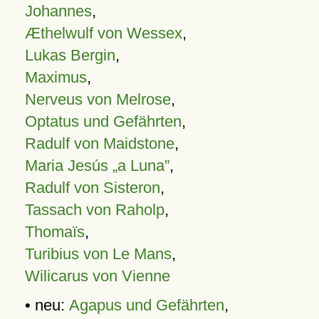
Johannes
,
Æthelwulf von Wessex
,
Lukas Bergin
,
Maximus
,
Nerveus von Melrose
,
Optatus und Gefährten
,
Radulf von Maidstone
,
Maria Jesús „a Luna”
,
Radulf von Sisteron
,
Tassach von Raholp
,
Thomaïs
,
Turibius von Le Mans
,
Wilicarus von Vienne
• neu:
Agapus und Gefährten
,