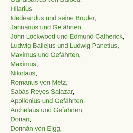
Hilarius
,
Idedeandus und seine Brüder
,
Januarius und Gefährten
,
John Lockwood und Edmund Catherick
,
Ludwig Ballejus und Ludwig Panetius
,
Maximus und Gefährten
,
Maximus
,
Nikolaus
,
Romanus von Metz
,
Sabás Reyes Salazar
,
Apollonius und Gefährten
,
Archelaus und Gefährten
,
Donan
,
Donnán von Eigg
,