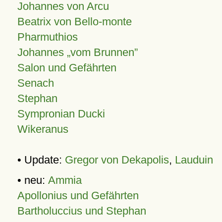
Johannes von Arcu
Beatrix von Bello-monte
Pharmuthios
Johannes
vom Brunnen
Salon und Gefährten
Senach
Stephan
Sympronian Ducki
Wikeranus
• Update:
Gregor von Dekapolis
,
Lauduin
• neu:
Ammia
Apollonius und Gefährten
Bartholuccius und Stephan