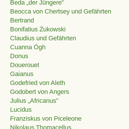
Beda „der Jüngere”
Beocca von Chertsey und Gefährten
Bertrand
Bonifatius Żukowski
Claudius und Gefährten
Cuanna Ógh
Donus
Douerouet
Gaianus
Godefried von Aleth
Godobert von Angers
Julius
Africanus
Lucidus
Franziskus von Piceleone
Nikolaus Thomacellus