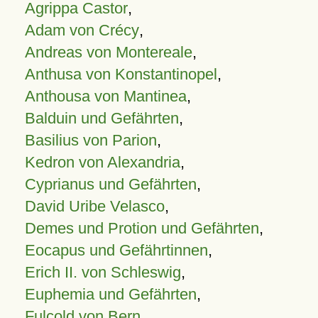
Agrippa Castor
,
Adam von Crécy
,
Andreas von Montereale
,
Anthusa von Konstantinopel
,
Anthousa von Mantinea
,
Balduin und Gefährten
,
Basilius von Parion
,
Kedron von Alexandria
,
Cyprianus und Gefährten
,
David Uribe Velasco
,
Demes und Protion und Gefährten
,
Eocapus und Gefährtinnen
,
Erich II. von Schleswig
,
Euphemia und Gefährten
,
Fulcold von Bern
,