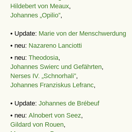
Hildebert von Meaux
,
Johannes „Opilio”
,
• Update:
Marie von der Menschwerdung
• neu:
Nazareno Lanciotti
• neu:
Theodosia
,
Johannes Swierc und Gefährten
,
Nerses IV. „Schnorhali”
,
Johannes Franziskus Lefranc
,
• Update:
Johannes de Brébeuf
• neu:
Alnobert von Seez
,
Gildard von Rouen
,