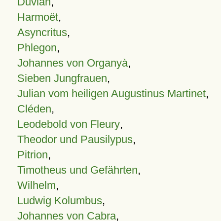
Duvian
,
Harmoët
,
Asyncritus
,
Phlegon
,
Johannes von Organyà
,
Sieben Jungfrauen
,
Julian vom heiligen Augustinus Martinet
,
Cléden
,
Leodebold von Fleury
,
Theodor und Pausilypus
,
Pitrion
,
Timotheus und Gefährten
,
Wilhelm
,
Ludwig Kolumbus
,
Johannes von Cabra
,