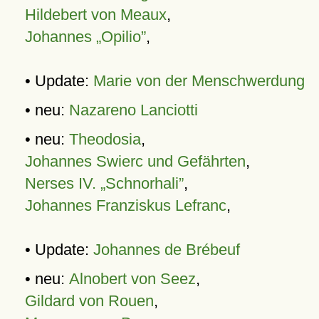
Hildebert von Meaux
,
Johannes „Opilio”
,
• Update:
Marie von der Menschwerdung
• neu:
Nazareno Lanciotti
• neu:
Theodosia
,
Johannes Swierc und Gefährten
,
Nerses IV. „Schnorhali”
,
Johannes Franziskus Lefranc
,
• Update:
Johannes de Brébeuf
• neu:
Alnobert von Seez
,
Gildard von Rouen
,