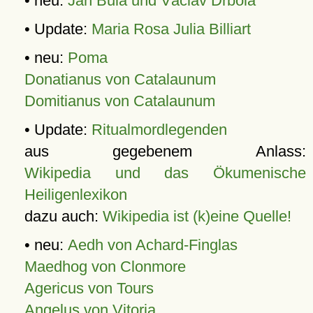
• neu:
Jan Bula und Václav Drbola
• Update:
Maria Rosa Julia Billiart
• neu:
Poma
Donatianus von Catalaunum
Domitianus von Catalaunum
• Update:
Ritualmordlegenden
aus gegebenem Anlass:
Wikipedia und das Ökumenische
Heiligenlexikon
dazu auch:
Wikipedia ist (k)eine Quelle!
• neu:
Aedh von Achard-Finglas
Maedhog von Clonmore
Agericus von Tours
Angelus von Vitoria