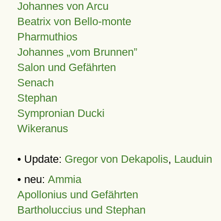
Johannes von Arcu
Beatrix von Bello-monte
Pharmuthios
Johannes
vom Brunnen
Salon und Gefährten
Senach
Stephan
Sympronian Ducki
Wikeranus
• Update:
Gregor von Dekapolis
,
Lauduin
• neu:
Ammia
Apollonius und Gefährten
Bartholuccius und Stephan