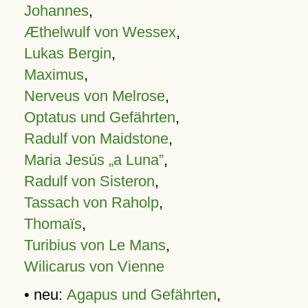
Johannes
,
Æthelwulf von Wessex
,
Lukas Bergin
,
Maximus
,
Nerveus von Melrose
,
Optatus und Gefährten
,
Radulf von Maidstone
,
Maria Jesús „a Luna”
,
Radulf von Sisteron
,
Tassach von Raholp
,
Thomaïs
,
Turibius von Le Mans
,
Wilicarus von Vienne
• neu:
Agapus und Gefährten
,