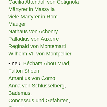
Cäcilia Attendoli von Cotignola
Märtyrer in Massylia
viele Märtyrer in Rom
Mauger
Nathäus von Achonry
Palladius von Auxerre
Reginald von Montemarti
Wilhelm VI. von Montpellier
• neu:
Béchara Abou Mrad
,
Fulton Sheen
,
Amantius von Como
,
Anna von Schlüsselberg
,
Bademus
,
Concessus und Gefährten
,