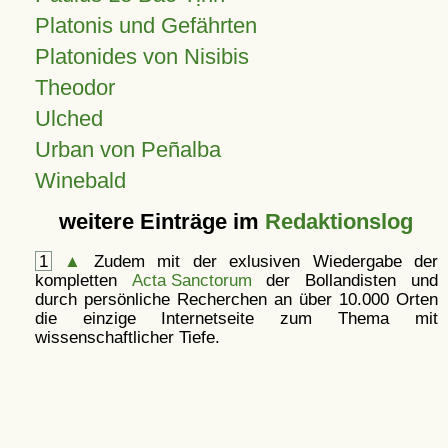
Platonis und Gefährten
Platonides von Nisibis
Theodor
Ulched
Urban von Peñalba
Winebald
weitere Einträge im
Redaktionslog
1
▲
Zudem mit der exlusiven Wiedergabe der
kompletten
Acta Sanctorum
der Bollandisten und
durch persönliche Recherchen an über 10.000 Orten
die einzige Internetseite zum Thema mit
wissenschaftlicher Tiefe.