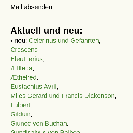
Mail absenden.
Aktuell und neu:
• neu:
Celerinus und Gefährten
,
Crescens
Eleutherius
,
Ælfleda
,
Æthelred
,
Eustachius Avril
,
Miles Gerard und Francis Dickenson
,
Fulbert
,
Gilduin
,
Giunoc von Buchan
,
Gundisalvus von Balboa
,