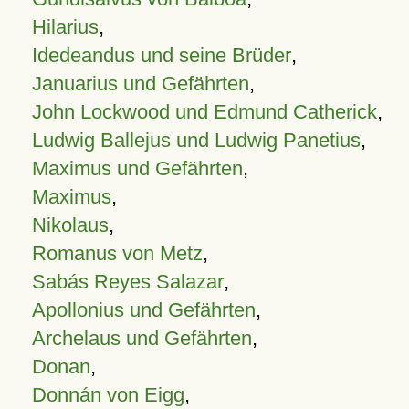
Hilarius
,
Idedeandus und seine Brüder
,
Januarius und Gefährten
,
John Lockwood und Edmund Catherick
,
Ludwig Ballejus und Ludwig Panetius
,
Maximus und Gefährten
,
Maximus
,
Nikolaus
,
Romanus von Metz
,
Sabás Reyes Salazar
,
Apollonius und Gefährten
,
Archelaus und Gefährten
,
Donan
,
Donnán von Eigg
,