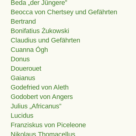
Beda „der Jüngere”
Beocca von Chertsey und Gefährten
Bertrand
Bonifatius Żukowski
Claudius und Gefährten
Cuanna Ógh
Donus
Douerouet
Gaianus
Godefried von Aleth
Godobert von Angers
Julius
Africanus
Lucidus
Franziskus von Piceleone
Nikolaus Thomacellus