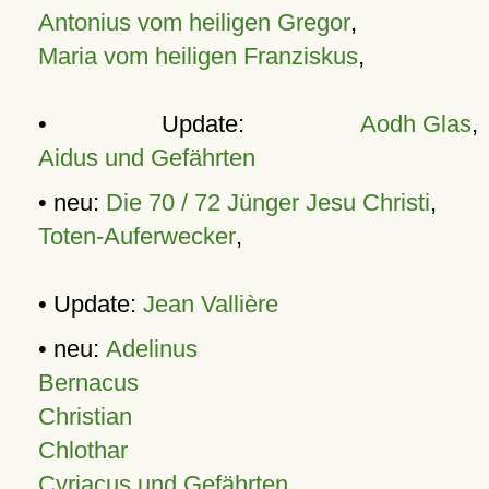
Antonius vom heiligen Gregor
,
Maria vom heiligen Franziskus
,
• Update:
Aodh Glas
,
Aidus und Gefährten
• neu:
Die 70 / 72 Jünger Jesu Christi
,
Toten-Auferwecker
,
• Update:
Jean Vallière
• neu:
Adelinus
Bernacus
Christian
Chlothar
Cyriacus und Gefährten