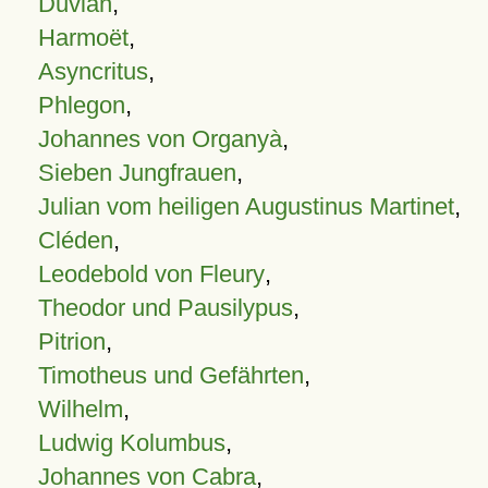
Duvian
,
Harmoët
,
Asyncritus
,
Phlegon
,
Johannes von Organyà
,
Sieben Jungfrauen
,
Julian vom heiligen Augustinus Martinet
,
Cléden
,
Leodebold von Fleury
,
Theodor und Pausilypus
,
Pitrion
,
Timotheus und Gefährten
,
Wilhelm
,
Ludwig Kolumbus
,
Johannes von Cabra
,