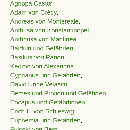
Agrippa Castor
,
Adam von Crécy
,
Andreas von Montereale
,
Anthusa von Konstantinopel
,
Anthousa von Mantinea
,
Balduin und Gefährten
,
Basilius von Parion
,
Kedron von Alexandria
,
Cyprianus und Gefährten
,
David Uribe Velasco
,
Demes und Protion und Gefährten
,
Eocapus und Gefährtinnen
,
Erich II. von Schleswig
,
Euphemia und Gefährten
,
Fulcold von Bern
,