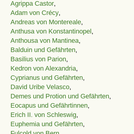
Agrippa Castor
,
Adam von Crécy
,
Andreas von Montereale
,
Anthusa von Konstantinopel
,
Anthousa von Mantinea
,
Balduin und Gefährten
,
Basilius von Parion
,
Kedron von Alexandria
,
Cyprianus und Gefährten
,
David Uribe Velasco
,
Demes und Protion und Gefährten
,
Eocapus und Gefährtinnen
,
Erich II. von Schleswig
,
Euphemia und Gefährten
,
Fulcold von Bern
,