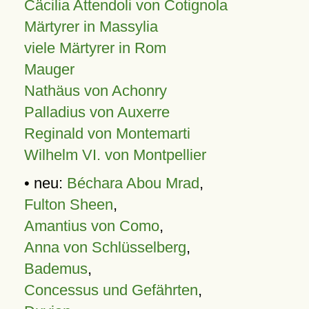
Cäcilia Attendoli von Cotignola
Märtyrer in Massylia
viele Märtyrer in Rom
Mauger
Nathäus von Achonry
Palladius von Auxerre
Reginald von Montemarti
Wilhelm VI. von Montpellier
• neu:
Béchara Abou Mrad
,
Fulton Sheen
,
Amantius von Como
,
Anna von Schlüsselberg
,
Bademus
,
Concessus und Gefährten
,