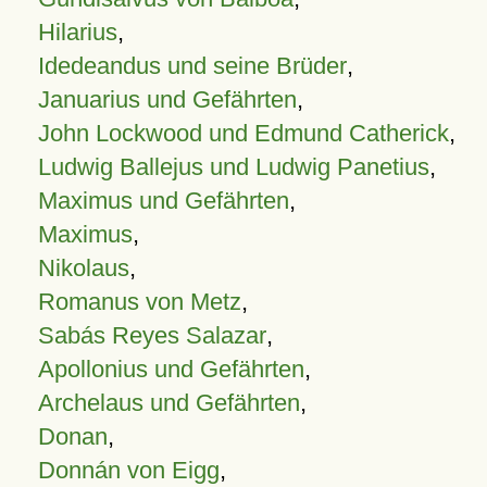
Hilarius
,
Idedeandus und seine Brüder
,
Januarius und Gefährten
,
John Lockwood und Edmund Catherick
,
Ludwig Ballejus und Ludwig Panetius
,
Maximus und Gefährten
,
Maximus
,
Nikolaus
,
Romanus von Metz
,
Sabás Reyes Salazar
,
Apollonius und Gefährten
,
Archelaus und Gefährten
,
Donan
,
Donnán von Eigg
,