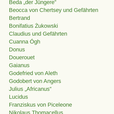
Beda „der Jüngere”
Beocca von Chertsey und Gefährten
Bertrand
Bonifatius Żukowski
Claudius und Gefährten
Cuanna Ógh
Donus
Douerouet
Gaianus
Godefried von Aleth
Godobert von Angers
Julius
Africanus
Lucidus
Franziskus von Piceleone
Nikolaus Thomacellus