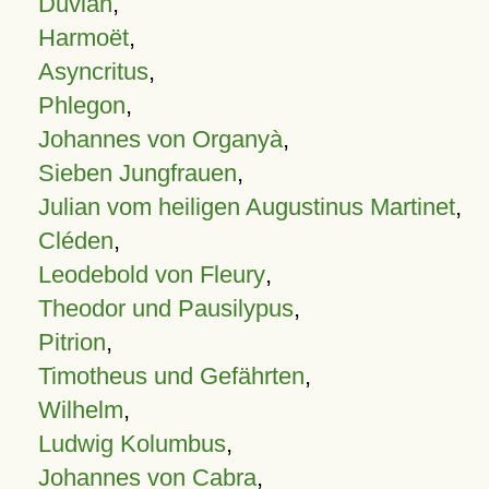
Duvian
,
Harmoët
,
Asyncritus
,
Phlegon
,
Johannes von Organyà
,
Sieben Jungfrauen
,
Julian vom heiligen Augustinus Martinet
,
Cléden
,
Leodebold von Fleury
,
Theodor und Pausilypus
,
Pitrion
,
Timotheus und Gefährten
,
Wilhelm
,
Ludwig Kolumbus
,
Johannes von Cabra
,