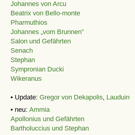
Johannes von Arcu
Beatrix von Bello-monte
Pharmuthios
Johannes
vom Brunnen
Salon und Gefährten
Senach
Stephan
Sympronian Ducki
Wikeranus
• Update:
Gregor von Dekapolis
,
Lauduin
• neu:
Ammia
Apollonius und Gefährten
Bartholuccius und Stephan