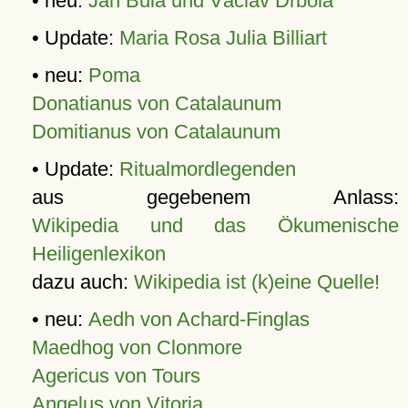
• neu:
Jan Bula und Václav Drbola
• Update:
Maria Rosa Julia Billiart
• neu:
Poma
Donatianus von Catalaunum
Domitianus von Catalaunum
• Update:
Ritualmordlegenden
aus gegebenem Anlass:
Wikipedia und das Ökumenische
Heiligenlexikon
dazu auch:
Wikipedia ist (k)eine Quelle!
• neu:
Aedh von Achard-Finglas
Maedhog von Clonmore
Agericus von Tours
Angelus von Vitoria