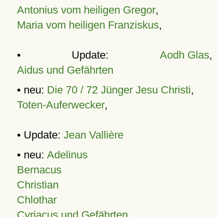
Antonius vom heiligen Gregor
,
Maria vom heiligen Franziskus
,
• Update:
Aodh Glas
,
Aidus und Gefährten
• neu:
Die 70 / 72 Jünger Jesu Christi
,
Toten-Auferwecker
,
• Update:
Jean Vallière
• neu:
Adelinus
Bernacus
Christian
Chlothar
Cyriacus und Gefährten