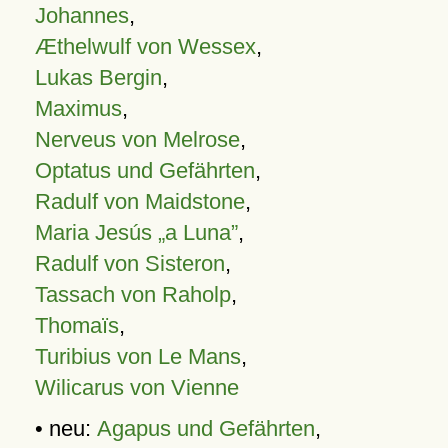
Johannes
,
Æthelwulf von Wessex
,
Lukas Bergin
,
Maximus
,
Nerveus von Melrose
,
Optatus und Gefährten
,
Radulf von Maidstone
,
Maria Jesús „a Luna”
,
Radulf von Sisteron
,
Tassach von Raholp
,
Thomaïs
,
Turibius von Le Mans
,
Wilicarus von Vienne
• neu:
Agapus und Gefährten
,