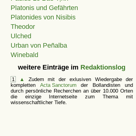
Platonis und Gefährten
Platonides von Nisibis
Theodor
Ulched
Urban von Peñalba
Winebald
weitere Einträge im
Redaktionslog
1
▲
Zudem mit der exlusiven Wiedergabe der
kompletten
Acta Sanctorum
der Bollandisten und
durch persönliche Recherchen an über 10.000 Orten
die einzige Internetseite zum Thema mit
wissenschaftlicher Tiefe.