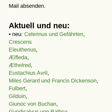
Mail absenden.
Aktuell und neu:
• neu:
Celerinus und Gefährten
,
Crescens
Eleutherius
,
Ælfleda
,
Æthelred
,
Eustachius Avril
,
Miles Gerard und Francis Dickenson
,
Fulbert
,
Gilduin
,
Giunoc von Buchan
,
Gundisalvus von Balboa
,