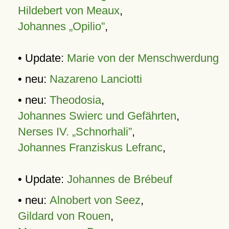
Hildebert von Meaux
,
Johannes „Opilio”
,
• Update:
Marie von der Menschwerdung
• neu:
Nazareno Lanciotti
• neu:
Theodosia
,
Johannes Swierc und Gefährten
,
Nerses IV. „Schnorhali”
,
Johannes Franziskus Lefranc
,
• Update:
Johannes de Brébeuf
• neu:
Alnobert von Seez
,
Gildard von Rouen
,