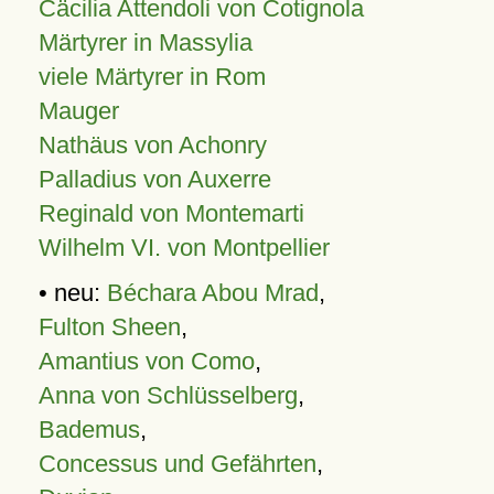
Cäcilia Attendoli von Cotignola
Märtyrer in Massylia
viele Märtyrer in Rom
Mauger
Nathäus von Achonry
Palladius von Auxerre
Reginald von Montemarti
Wilhelm VI. von Montpellier
• neu:
Béchara Abou Mrad
,
Fulton Sheen
,
Amantius von Como
,
Anna von Schlüsselberg
,
Bademus
,
Concessus und Gefährten
,