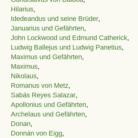
Hilarius
,
Idedeandus und seine Brüder
,
Januarius und Gefährten
,
John Lockwood und Edmund Catherick
,
Ludwig Ballejus und Ludwig Panetius
,
Maximus und Gefährten
,
Maximus
,
Nikolaus
,
Romanus von Metz
,
Sabás Reyes Salazar
,
Apollonius und Gefährten
,
Archelaus und Gefährten
,
Donan
,
Donnán von Eigg
,