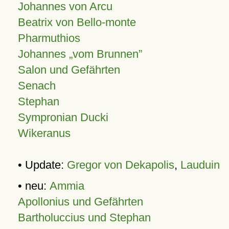
Johannes von Arcu
Beatrix von Bello-monte
Pharmuthios
Johannes
vom Brunnen
Salon und Gefährten
Senach
Stephan
Sympronian Ducki
Wikeranus
• Update:
Gregor von Dekapolis
,
Lauduin
• neu:
Ammia
Apollonius und Gefährten
Bartholuccius und Stephan