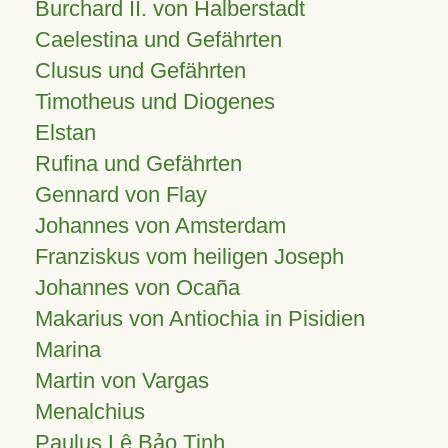
Burchard II. von Halberstadt
Caelestina und Gefährten
Clusus und Gefährten
Timotheus und Diogenes
Elstan
Rufina und Gefährten
Gennard von Flay
Johannes von Amsterdam
Franziskus vom heiligen Joseph
Johannes von Ocaña
Makarius von Antiochia in Pisidien
Marina
Martin von Vargas
Menalchius
Paulus Lê Bảo Tịnh