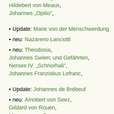
Hildebert von Meaux
,
Johannes „Opilio”
,
• Update:
Marie von der Menschwerdung
• neu:
Nazareno Lanciotti
• neu:
Theodosia
,
Johannes Swierc und Gefährten
,
Nerses IV. „Schnorhali”
,
Johannes Franziskus Lefranc
,
• Update:
Johannes de Brébeuf
• neu:
Alnobert von Seez
,
Gildard von Rouen
,