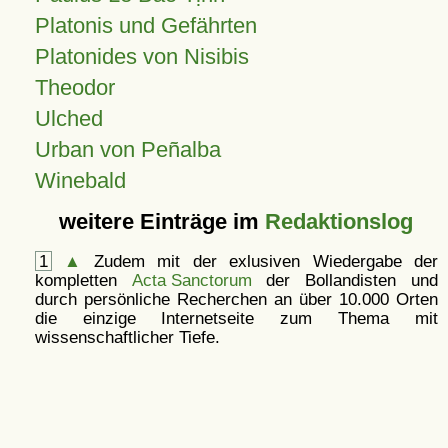
Platonis und Gefährten
Platonides von Nisibis
Theodor
Ulched
Urban von Peñalba
Winebald
weitere Einträge im
Redaktionslog
1
▲
Zudem mit der exlusiven Wiedergabe der
kompletten
Acta Sanctorum
der Bollandisten und
durch persönliche Recherchen an über 10.000 Orten
die einzige Internetseite zum Thema mit
wissenschaftlicher Tiefe.