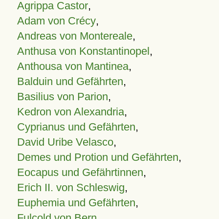
Agrippa Castor
,
Adam von Crécy
,
Andreas von Montereale
,
Anthusa von Konstantinopel
,
Anthousa von Mantinea
,
Balduin und Gefährten
,
Basilius von Parion
,
Kedron von Alexandria
,
Cyprianus und Gefährten
,
David Uribe Velasco
,
Demes und Protion und Gefährten
,
Eocapus und Gefährtinnen
,
Erich II. von Schleswig
,
Euphemia und Gefährten
,
Fulcold von Bern
,