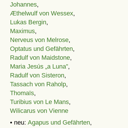
Johannes
,
Æthelwulf von Wessex
,
Lukas Bergin
,
Maximus
,
Nerveus von Melrose
,
Optatus und Gefährten
,
Radulf von Maidstone
,
Maria Jesús „a Luna”
,
Radulf von Sisteron
,
Tassach von Raholp
,
Thomaïs
,
Turibius von Le Mans
,
Wilicarus von Vienne
• neu:
Agapus und Gefährten
,