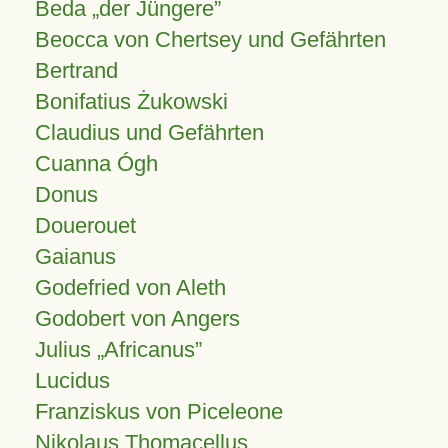
Beda „der Jüngere”
Beocca von Chertsey und Gefährten
Bertrand
Bonifatius Żukowski
Claudius und Gefährten
Cuanna Ógh
Donus
Douerouet
Gaianus
Godefried von Aleth
Godobert von Angers
Julius
Africanus
Lucidus
Franziskus von Piceleone
Nikolaus Thomacellus