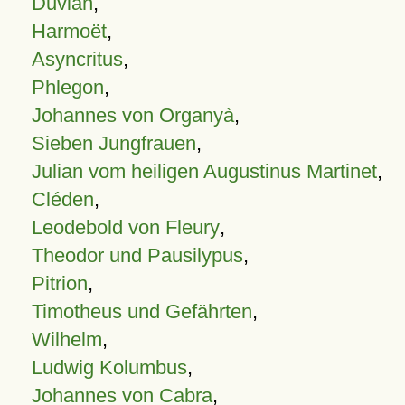
Duvian
,
Harmoët
,
Asyncritus
,
Phlegon
,
Johannes von Organyà
,
Sieben Jungfrauen
,
Julian vom heiligen Augustinus Martinet
,
Cléden
,
Leodebold von Fleury
,
Theodor und Pausilypus
,
Pitrion
,
Timotheus und Gefährten
,
Wilhelm
,
Ludwig Kolumbus
,
Johannes von Cabra
,