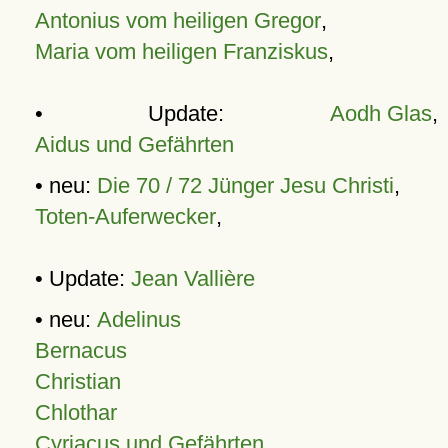
Antonius vom heiligen Gregor
,
Maria vom heiligen Franziskus
,
• Update:
Aodh Glas
,
Aidus und Gefährten
• neu:
Die 70 / 72 Jünger Jesu Christi
,
Toten-Auferwecker
,
• Update:
Jean Vallière
• neu:
Adelinus
Bernacus
Christian
Chlothar
Cyriacus und Gefährten