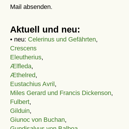
Mail absenden.
Aktuell und neu:
• neu:
Celerinus und Gefährten
,
Crescens
Eleutherius
,
Ælfleda
,
Æthelred
,
Eustachius Avril
,
Miles Gerard und Francis Dickenson
,
Fulbert
,
Gilduin
,
Giunoc von Buchan
,
Gundisalvus von Balboa
,