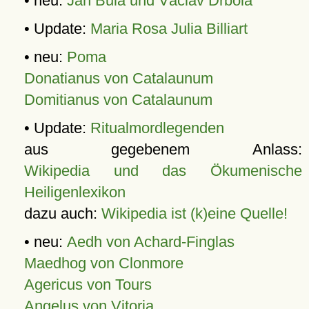
• neu:
Jan Bula und Václav Drbola
• Update:
Maria Rosa Julia Billiart
• neu:
Poma
Donatianus von Catalaunum
Domitianus von Catalaunum
• Update:
Ritualmordlegenden
aus gegebenem Anlass:
Wikipedia und das Ökumenische
Heiligenlexikon
dazu auch:
Wikipedia ist (k)eine Quelle!
• neu:
Aedh von Achard-Finglas
Maedhog von Clonmore
Agericus von Tours
Angelus von Vitoria