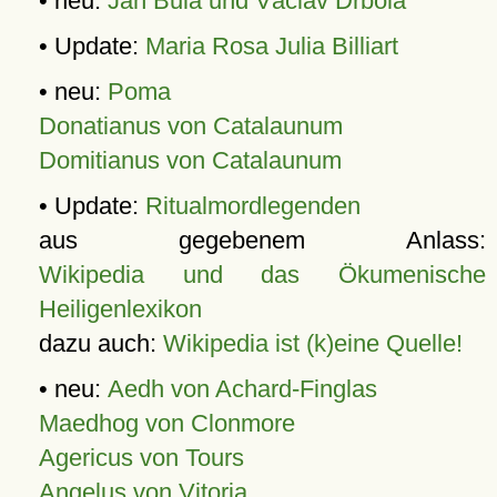
• neu:
Jan Bula und Václav Drbola
• Update:
Maria Rosa Julia Billiart
• neu:
Poma
Donatianus von Catalaunum
Domitianus von Catalaunum
• Update:
Ritualmordlegenden
aus gegebenem Anlass:
Wikipedia und das Ökumenische
Heiligenlexikon
dazu auch:
Wikipedia ist (k)eine Quelle!
• neu:
Aedh von Achard-Finglas
Maedhog von Clonmore
Agericus von Tours
Angelus von Vitoria