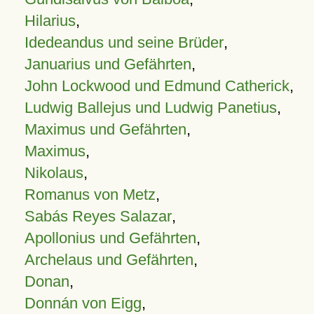
Hilarius
,
Idedeandus und seine Brüder
,
Januarius und Gefährten
,
John Lockwood und Edmund Catherick
,
Ludwig Ballejus und Ludwig Panetius
,
Maximus und Gefährten
,
Maximus
,
Nikolaus
,
Romanus von Metz
,
Sabás Reyes Salazar
,
Apollonius und Gefährten
,
Archelaus und Gefährten
,
Donan
,
Donnán von Eigg
,