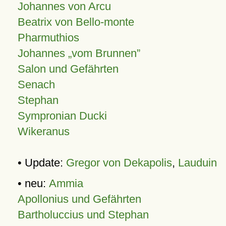
Johannes von Arcu
Beatrix von Bello-monte
Pharmuthios
Johannes
vom Brunnen
Salon und Gefährten
Senach
Stephan
Sympronian Ducki
Wikeranus
• Update:
Gregor von Dekapolis
,
Lauduin
• neu:
Ammia
Apollonius und Gefährten
Bartholuccius und Stephan