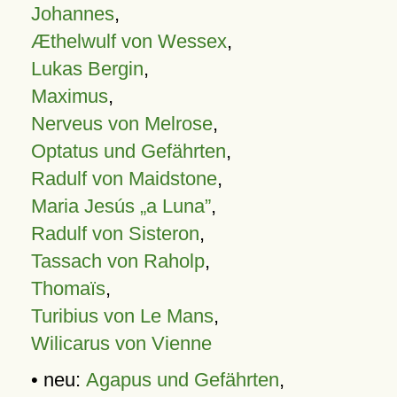
Johannes
,
Æthelwulf von Wessex
,
Lukas Bergin
,
Maximus
,
Nerveus von Melrose
,
Optatus und Gefährten
,
Radulf von Maidstone
,
Maria Jesús „a Luna”
,
Radulf von Sisteron
,
Tassach von Raholp
,
Thomaïs
,
Turibius von Le Mans
,
Wilicarus von Vienne
• neu:
Agapus und Gefährten
,