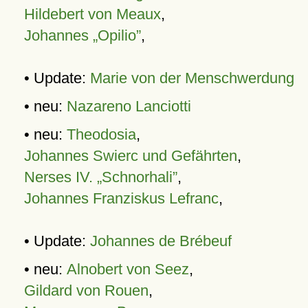
Hildebert von Meaux
,
Johannes „Opilio”
,
• Update:
Marie von der Menschwerdung
• neu:
Nazareno Lanciotti
• neu:
Theodosia
,
Johannes Swierc und Gefährten
,
Nerses IV. „Schnorhali”
,
Johannes Franziskus Lefranc
,
• Update:
Johannes de Brébeuf
• neu:
Alnobert von Seez
,
Gildard von Rouen
,