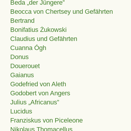
Beda „der Jüngere”
Beocca von Chertsey und Gefährten
Bertrand
Bonifatius Żukowski
Claudius und Gefährten
Cuanna Ógh
Donus
Douerouet
Gaianus
Godefried von Aleth
Godobert von Angers
Julius
Africanus
Lucidus
Franziskus von Piceleone
Nikolaus Thomacellus