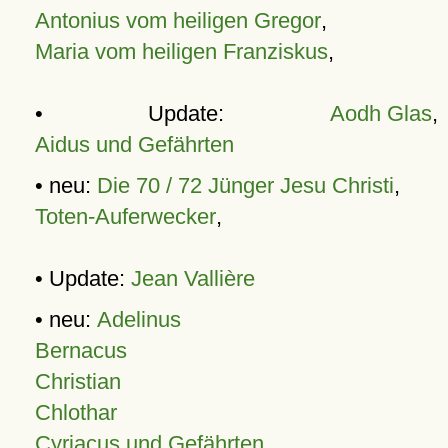
Antonius vom heiligen Gregor
,
Maria vom heiligen Franziskus
,
• Update:
Aodh Glas
,
Aidus und Gefährten
• neu:
Die 70 / 72 Jünger Jesu Christi
,
Toten-Auferwecker
,
• Update:
Jean Vallière
• neu:
Adelinus
Bernacus
Christian
Chlothar
Cyriacus und Gefährten