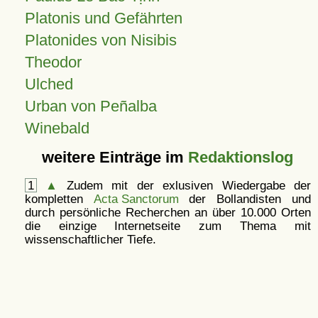
Platonis und Gefährten
Platonides von Nisibis
Theodor
Ulched
Urban von Peñalba
Winebald
weitere Einträge im
Redaktionslog
1
▲
Zudem mit der exlusiven Wiedergabe der
kompletten
Acta Sanctorum
der Bollandisten und
durch persönliche Recherchen an über 10.000 Orten
die einzige Internetseite zum Thema mit
wissenschaftlicher Tiefe.