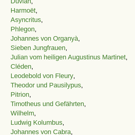
Duvian
,
Harmoët
,
Asyncritus
,
Phlegon
,
Johannes von Organyà
,
Sieben Jungfrauen
,
Julian vom heiligen Augustinus Martinet
,
Cléden
,
Leodebold von Fleury
,
Theodor und Pausilypus
,
Pitrion
,
Timotheus und Gefährten
,
Wilhelm
,
Ludwig Kolumbus
,
Johannes von Cabra
,