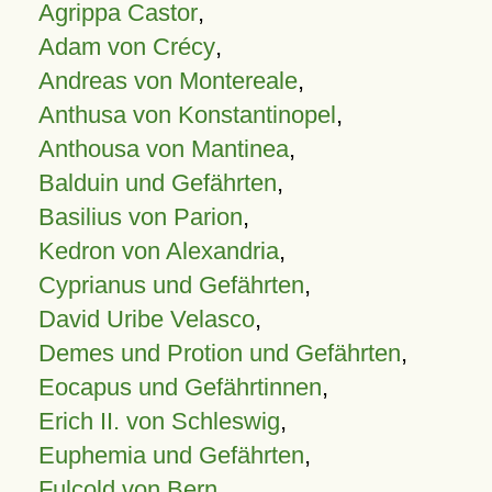
Agrippa Castor
,
Adam von Crécy
,
Andreas von Montereale
,
Anthusa von Konstantinopel
,
Anthousa von Mantinea
,
Balduin und Gefährten
,
Basilius von Parion
,
Kedron von Alexandria
,
Cyprianus und Gefährten
,
David Uribe Velasco
,
Demes und Protion und Gefährten
,
Eocapus und Gefährtinnen
,
Erich II. von Schleswig
,
Euphemia und Gefährten
,
Fulcold von Bern
,