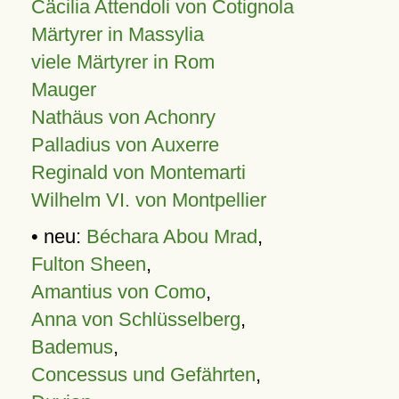
Cäcilia Attendoli von Cotignola
Märtyrer in Massylia
viele Märtyrer in Rom
Mauger
Nathäus von Achonry
Palladius von Auxerre
Reginald von Montemarti
Wilhelm VI. von Montpellier
• neu:
Béchara Abou Mrad
,
Fulton Sheen
,
Amantius von Como
,
Anna von Schlüsselberg
,
Bademus
,
Concessus und Gefährten
,