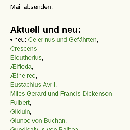
Mail absenden.
Aktuell und neu:
• neu:
Celerinus und Gefährten
,
Crescens
Eleutherius
,
Ælfleda
,
Æthelred
,
Eustachius Avril
,
Miles Gerard und Francis Dickenson
,
Fulbert
,
Gilduin
,
Giunoc von Buchan
,
Gundisalvus von Balboa
,